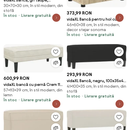
vidaXL Bancă, gri taupe,
30×70×30 cm, în stil modern, din
70x30x30 cm, textil
stofă
373,99 RON
În stoc
Livrare gratuită
vidaXL Bancă pentru hol cu
46×60×38 cm, în stil modern,
pernă cu raft Stejar Sonoma 60
decor stejar sonoma
x 38 x 46 cm
În stoc
Livrare gratuită
293,99 RON
600,99 RON
vidaXL Bancă, negru, 100x35x41
vidaXL bancă cu pernă Crem 113
41×100×35 cm, în stil modern, din
cm, microfibră
57×113×39 cm, în stil modern, din
x 57 x 39 cm Catifea
stofă
lemn
În stoc
Livrare gratuită
În stoc
Livrare gratuită