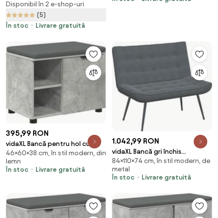
Disponibil în 2 e-shop-uri
100x40x42 cm, Gri | Aosom
(5)
Romania
În stoc
Livrare gratuită
395,99 RON
1.042,99 RON
vidaXL Bancă pentru hol cu
vidaXL Bancă gri închis
46×60×38 cm, în stil modern, din
pernă cu raft Gri Beton 60 x 38
84×110×74 cm, în stil modern, de
lemn
110x74x84 cm catifea
x 46 cm
metal
În stoc
Livrare gratuită
În stoc
Livrare gratuită