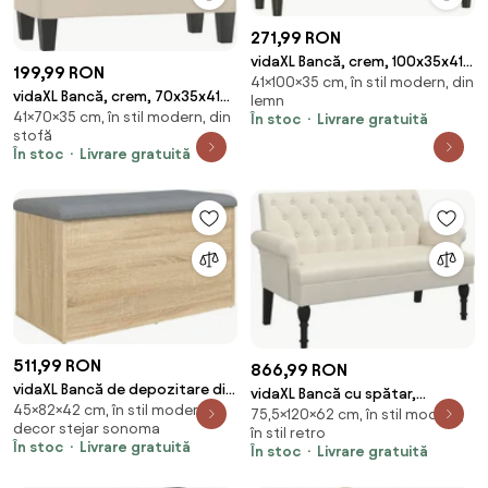
271,99 RON
vidaXL Bancă, crem, 100x35x41
199,99 RON
41×100×35 cm, în stil modern, din
cm, catifea
vidaXL Bancă, crem, 70x35x41
lemn
41×70×35 cm, în stil modern, din
cm, țesătură microfibră
În stoc
Livrare gratuită
stofă
În stoc
Livrare gratuită
511,99 RON
866,99 RON
vidaXL Bancă de depozitare din
vidaXL Bancă cu spătar,
45×82×42 cm, în stil modern,
stejar Sonoma, 82x42x45 cm,
75,5×120×62 cm, în stil modern,
120x62x75,5 cm, in
decor stejar sonoma
lemn stratificat
în stil retro
În stoc
Livrare gratuită
În stoc
Livrare gratuită