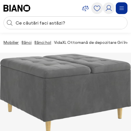
Sari peste navigare, accesează conținutul
Introducerea căutării
Sari peste conținut, mergi la subsol
Mobilier
Bănci
Bănci hol
VidaXL Ottomană de depozitare Gri înch