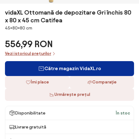
vidaXL Ottomană de depozitare Gri închis 80
x 80 x 45 cm Catifea
Dimensiuni
45×80×80 cm
556,99 RON
Vezi istoricul prețurilor
Către magazin VidaXL.ro
Îmi place
Comparaţie
Urmărește prețul
Disponibilitate
În stoc
Livrare gratuită