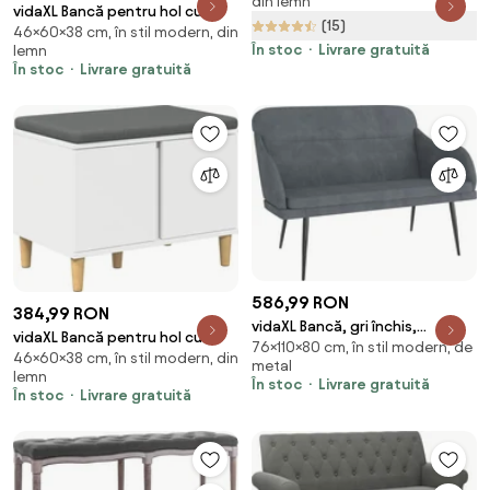
din lemn
si Cotiere Rulate, 126x48.5x57
vidaXL Bancă pentru hol cu
(15)
cm, Banca Pat Gri | Aosom
46×60×38 cm, în stil modern, din
pernă cu raft cu ușă Alb 60 x 38
Romania
În stoc
Livrare gratuită
lemn
x 46 cm
În stoc
Livrare gratuită
586,99 RON
384,99 RON
vidaXL Bancă, gri închis,
vidaXL Bancă pentru hol cu
76×110×80 cm, în stil modern, de
110x76x80 cm, catifea
46×60×38 cm, în stil modern, din
pernă cu depozitare Alb 60 x
metal
lemn
38 x 46 cm
În stoc
Livrare gratuită
În stoc
Livrare gratuită