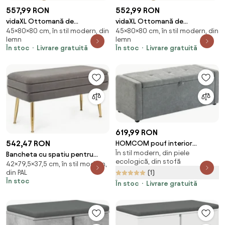
557,99 RON
552,99 RON
vidaXL Ottomană de
vidaXL Ottomană de
45×80×80 cm, în stil modern, din
45×80×80 cm, în stil modern, din
depozitare Gri 80 x 80 x 45 cm
depozitare Gri închis 80 x 80 x
lemn
lemn
Piele artificială
45 cm țesătură
În stoc
Livrare gratuită
În stoc
Livrare gratuită
619,99 RON
542,47 RON
HOMCOM pouf interior
În stil modern, din piele
taburet bancă suport capăt
Bancheta cu spatiu pentru
ecologică, din stofă
pat | Aosom Romania
42×79,5×37,5 cm, în stil modern,
depozitare gri inchis/auriu din
din PAL
(1)
catifea si metal, 79,5 cm,
În stoc
În stoc
Livrare gratuită
Pavlina Bizzotto