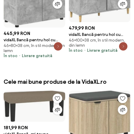
479,99 RON
445,99 RON
vidaXL Bancă pentru hol cu
vidaXL Bancă pentru hol cu
46×100×38 cm, în stil modern,
pernă cu ușă Gri Beton 100 x 38
din lemn
46×80×38 cm, în stil modern, din
pernă cu raft Gri Beton 80 x 38
x 46 cm
În stoc
Livrare gratuită
lemn
x 46 cm
În stoc
Livrare gratuită
Cele mai bune produse de la VidaXL.ro
181,99 RON