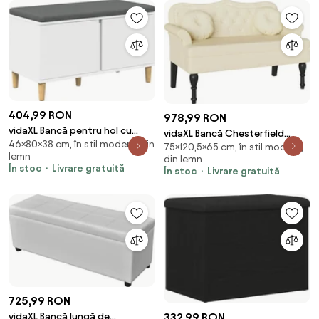
404,99 RON
978,99 RON
vidaXL Bancă pentru hol cu
vidaXL Bancă Chesterfield
46×80×38 cm, în stil modern, din
pernă cu depozitare Alb 80 x 38
75×120,5×65 cm, în stil modern,
Crem 120.5 x 65 x 75 cm Piele
lemn
din lemn
x 46 cm
artificială
În stoc
Livrare gratuită
În stoc
Livrare gratuită
725,99 RON
332,99 RON
vidaXL Bancă lungă de