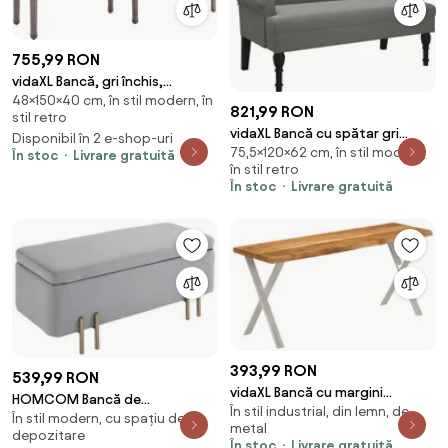
755,99 RON
vidaXL Bancă, gri închis,
48×150×40 cm, în stil modern, în
150x40x48 cm, pânză și lemn
821,99 RON
stil retro
masiv
vidaXL Bancă cu spătar gri
Disponibil în 2 e-shop-uri
75,5×120×62 cm, în stil modern,
închis 120x62x75,5 cm, material
În stoc
Livrare gratuită
în stil retro
textil
În stoc
Livrare gratuită
393,99 RON
539,99 RON
vidaXL Bancă cu margini
HOMCOM Bancă de
În stil industrial, din lemn, de
naturale 105 cm, lemn masiv de
În stil modern, cu spațiu de
Depozitare cu Șezut Tapițat și
metal
acacia
depozitare
Picioare Lăcuite Aurii,
În stoc
Livrare gratuită