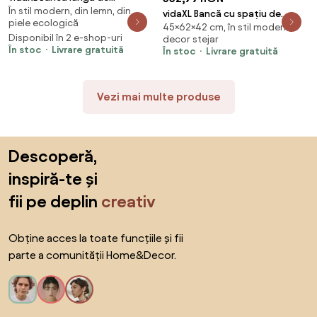
În stil modern, din lemn, din
depozitare, alb, lemn
vidaXL Bancă cu spațiu de
piele ecologică
45×62×42 cm, în stil modern,
depozitare Stejar negru 62 x
Disponibil în 2 e-shop-uri
decor stejar
42 x 45 cm
În stoc
Livrare gratuită
În stoc
Livrare gratuită
Vezi mai multe produse
Sari peste subsol, revino la începutul paginii
Descoperă,
inspiră-te și
fii pe deplin
creativ
Obține acces la toate funcțiile și fii
parte a comunității Home&Decor.