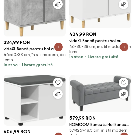
404,99 RON
vidaXL Bancă pentru hol cu
334,99 RON
46×80×38 cm, în stil modern, din
pernă cu depozitare Alb 80 x 38
vidaXL Bancă pentru hol cu
lemn
x 46 cm
46×60×38 cm, în stil modern, din
pernă cu ușă Gri Beton 60 x 38
În stoc
Livrare gratuită
lemn
x 46 cm
În stoc
Livrare gratuită
579,99 RON
HOMCOM Bancuta Hol Banca
57×126×48,5 cm, în stil modern,
Pat Matrimonial cu Depozitare
406,99 RON