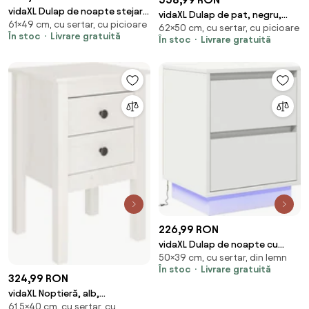
vidaXL Dulap de noapte stejar
vidaXL Dulap de pat, negru,
61×49 cm, cu sertar, cu picioare
artizanal 49 x 36 x 61 cm Lemn
62×50 cm, cu sertar, cu picioare
50x33x62 cm, lemn masiv de
În stoc
Livrare gratuită
compozit
În stoc
Livrare gratuită
mango brut
226,99 RON
vidaXL Dulap de noapte cu
50×39 cm, cu sertar, din lemn
sertar Alb 39 x 34,5 x 50 cm
În stoc
Livrare gratuită
Lemn compozit
324,99 RON
vidaXL Noptieră, alb,
61,5×40 cm, cu sertar, cu
40x35x61,5 cm, lemn masiv de