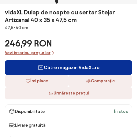
vidaXL Dulap de noapte cu sertar Stejar
Artizanal 40 x 35 x 47,5 cm
Dimensiuni
47,5×40 cm
246,99 RON
Vezi istoricul prețurilor
Către magazin VidaXL.ro
Îmi place
Comparaţie
Urmărește prețul
Disponibilitate
În stoc
Livrare gratuită