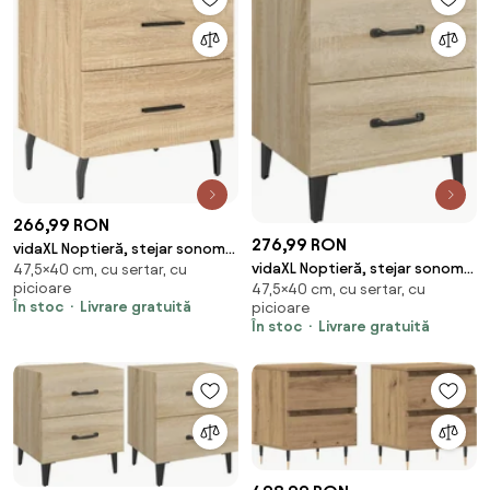
266,99 RON
276,99 RON
vidaXL Noptieră, stejar sonoma,
vidaXL Noptieră, stejar sonoma,
47,5×40 cm, cu sertar, cu
40x35x47,5 cm, lemn compozit
picioare
47,5×40 cm, cu sertar, cu
40x35x47,5 cm
În stoc
Livrare gratuită
picioare
În stoc
Livrare gratuită