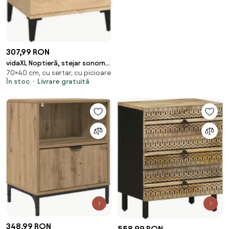
307,99 RON
vidaXL Noptieră, stejar sonoma,
70×40 cm, cu sertar, cu picioare
40x35x70 cm, lemn prelucrat
În stoc
Livrare gratuită
348,99 RON
558,99 RON