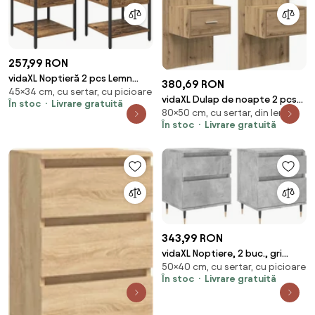
257,99 RON
vidaXL Noptieră 2 pcs Lemn
380,69 RON
45×34 cm, cu sertar, cu picioare
vechi 34 x 35,5 x 45 cm Lemn
vidaXL Dulap de noapte 2 pcs
În stoc
Livrare gratuită
compozit
80×50 cm, cu sertar, din lemn
Stejar Artizanal 50 x 32,5 x
În stoc
Livrare gratuită
80cm
343,99 RON
vidaXL Noptiere, 2 buc., gri
50×40 cm, cu sertar, cu picioare
beton, 40x35x50 cm, lemn
În stoc
Livrare gratuită
compozit