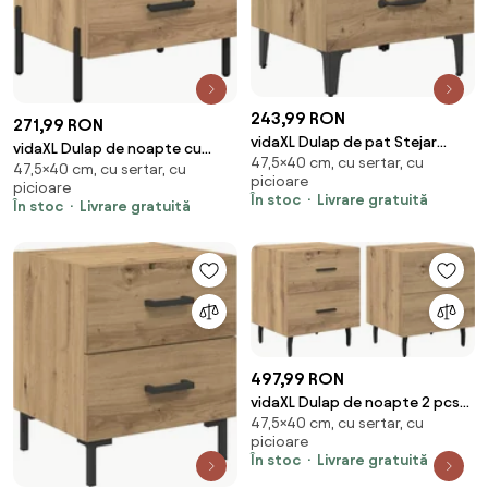
243,99 RON
271,99 RON
vidaXL Dulap de pat Stejar
vidaXL Dulap de noapte cu
47,5×40 cm, cu sertar, cu
Artizanal 40 x 35 x 47,5 cm
47,5×40 cm, cu sertar, cu
sertar Stejar Artizanal 40 x 35 x
picioare
Lemn compozit
picioare
47,5 cm
În stoc
Livrare gratuită
În stoc
Livrare gratuită
497,99 RON
vidaXL Dulap de noapte 2 pcs
47,5×40 cm, cu sertar, cu
Stejar Artizanal 40 x 35 x 47,5
picioare
cm
În stoc
Livrare gratuită