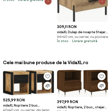
309,11 RON
vidaXL Dulap de noapte Stejar
66×40 cm, cu sertar, cu picioare
Artizanal 40 x 40 x 66 cm Lemn
În stoc
Livrare gratuită
compozit
Cele mai bune produse de la VidaXL.ro
525,99 RON
397,99 RON
vidaXL Noptiere 2 buc
vidaXL Noptiere, 2 buc., stejar
40×40 cm, cu sertar, din lemn
40x35x40 cm lemn masiv de