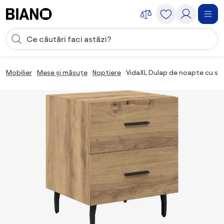
Sari peste navigare, accesează conținutul
Introducerea căutării
Sari peste conținut, mergi la subsol
Mobilier
Mese și măsuțe
Noptiere
VidaXL Dulap de noapte cu sert