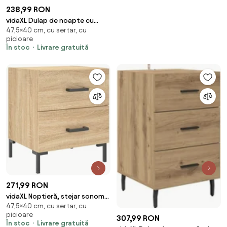
238,99 RON
vidaXL Dulap de noapte cu
47,5×40 cm, cu sertar, cu
sertar Stejar Artizanal 40 x 35 x
picioare
47,5 cm
În stoc
Livrare gratuită
271,99 RON
vidaXL Noptieră, stejar sonoma,
47,5×40 cm, cu sertar, cu
40x35x47,5 cm, lemn compozit
picioare
307,99 RON
În stoc
Livrare gratuită