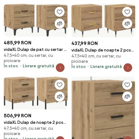
485,99 RON
437,99 RON
vidaXL Dulap de pat cu sertar 2
vidaXL Dulap de noapte 2 pcs
47,5×40 cm, cu sertar, cu
pcs Stejar Artizanal 40 x 35 x
47,5×40 cm, cu sertar, cu
Stejar Artizanal 40 x 35 x 47,5
picioare
picioare
47,5 cm
cm
În stoc
Livrare gratuită
În stoc
Livrare gratuită
506,99 RON
vidaXL Dulap de noapte 2 pcs
47,5×40 cm, cu sertar, cu
Stejar Artizanal 40 x 35 x 47,5
picioare
cm
În stoc
Livrare gratuită