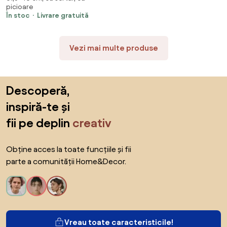
picioare
pin
În stoc
Livrare gratuită
Vezi mai multe produse
Sari peste subsol, revino la începutul paginii
Descoperă,
inspiră-te și
fii pe deplin
creativ
Obține acces la toate funcțiile și fii
parte a comunității Home&Decor.
Vreau toate caracteristicile!