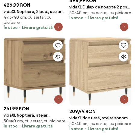
498,99 RON
426,99 RON
vidaXL Dulap de noapte 2 pcs
vidaXL Noptiere, 2 buc., stejar
50×40 cm, cu sertar, cu picioare
Stejar Artizanal 40 x 35 x 50 cm
47,5×40 cm, cu sertar, cu
sonoma, 40x35x47,5 cm
În stoc
Livrare gratuită
picioare
În stoc
Livrare gratuită
261,99 RON
209,99 RON
vidaXL Noptieră, stejar
vidaXL Noptieră, stejar sonoma,
50×40 cm, cu sertar, cu picioare
artizanal, 40x35x50 cm, lemn
50×40 cm, cu sertar, cu picioare
40x35x50 cm, lemn compozit
În stoc
Livrare gratuită
prelucrat
În stoc
Livrare gratuită