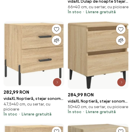
vidaXL Dulap de noapte Stejar
66×40 cm, cu sertar, cu picioare
Artizanal 40 x 40 x 66 cm Lemn
În stoc
Livrare gratuită
compozit
282,99 RON
284,99 RON
vidaXL Noptieră, stejar sonoma,
vidaXL Noptieră, stejar sonoma,
47,5×40 cm, cu sertar, cu
40x35x47,5 cm, lemn compozit
50×40 cm, cu sertar, cu picioare
40x35x50 cm, PAL
picioare
În stoc
Livrare gratuită
În stoc
Livrare gratuită