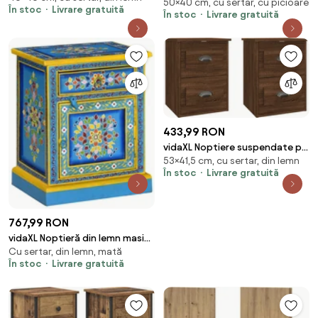
50×40 cm, cu sertar, cu picioare
maro, 40x35x50 cm, lemn
În stoc
Livrare gratuită
mango
În stoc
Livrare gratuită
compozit
433,99 RON
vidaXL Noptiere suspendate pe
53×41,5 cm, cu sertar, din lemn
perete, 2 buc, stejar maro,
În stoc
Livrare gratuită
41,5x36x53cm
767,99 RON
vidaXL Noptieră din lemn masiv
Cu sertar, din lemn, mată
de mango, turcoaz, pictată
În stoc
Livrare gratuită
manual