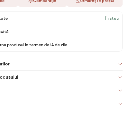
ace
Comparaţie
Urmărește prețul
itate
În stoc
tuită
rna produsul în termen de 14 de zile.
rilor
odusului