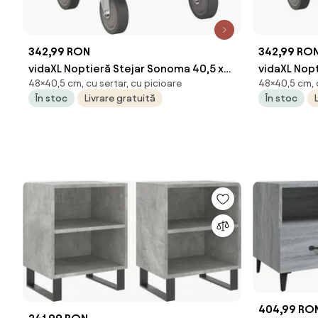
342,99 RON
342,99 RO
vidaXL Noptieră Stejar Sonoma 40,5 x
vidaXL Nopt
48×40,5 cm, cu sertar, cu picioare
48×40,5 cm, c
40 x 48 cm Lemn compozit
40 x 48 cm
În stoc
Livrare gratuită
În stoc
404,99 RO