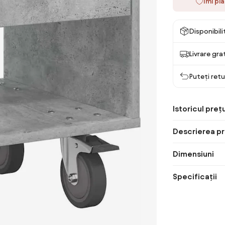
Îmi pl
Disponibil
Livrare gra
Puteți retu
Istoricul prețu
Descrierea pr
Dimensiuni
Specificații