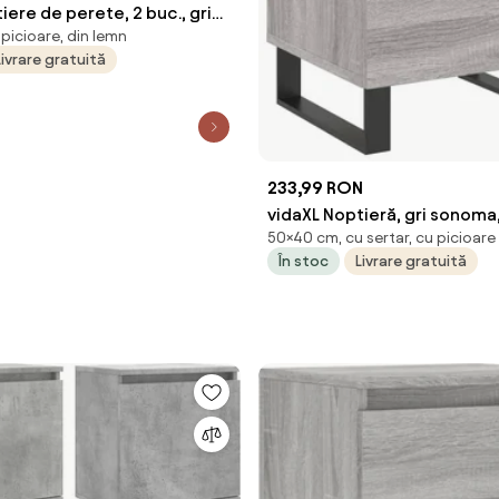
iere de perete, 2 buc., gri
 picioare, din lemn
mn prelucrat
Livrare gratuită
233,99 RON
vidaXL Noptieră, gri sonom
50×40 cm, cu sertar, cu picioare
cm, lemn compozit
În stoc
Livrare gratuită