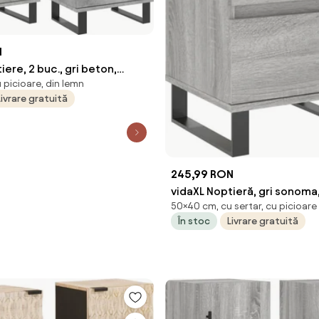
N
iere, 2 buc., gri beton,
 picioare, din lemn
cm, lemn compozit
Livrare gratuită
245,99 RON
vidaXL Noptieră, gri sonom
50×40 cm, cu sertar, cu picioare
cm, lemn compozit
În stoc
Livrare gratuită