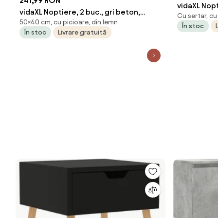
241,99 RON
vidaXL Nopt
vidaXL Noptiere, 2 buc., gri beton,
Cu sertar, cu
sonoma, le
50×40 cm, cu picioare, din lemn
40x30x50 cm, lemn compozit
În stoc
În stoc
Livrare gratuită