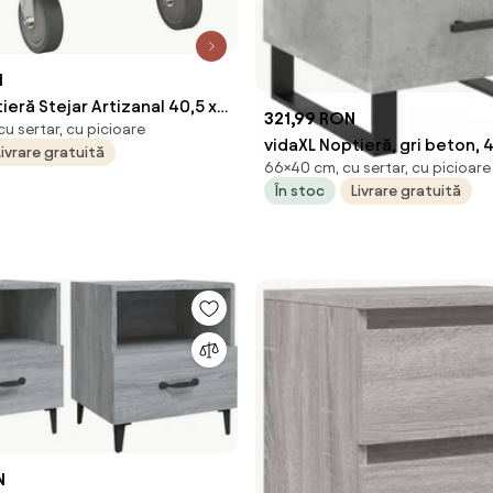
N
ieră Stejar Artizanal 40,5 x
321,99 RON
u sertar, cu picioare
 Lemn compozit
vidaXL Noptieră, gri beton,
Livrare gratuită
66×40 cm, cu sertar, cu picioare
cm, lemn compozit
În stoc
Livrare gratuită
N