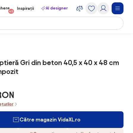
chere
AI designer
Inspirații
45
ptieră Gri din beton 40,5 x 40 x 48 cm
pozit
 RON
ețurilor
Către magazin VidaXL.ro