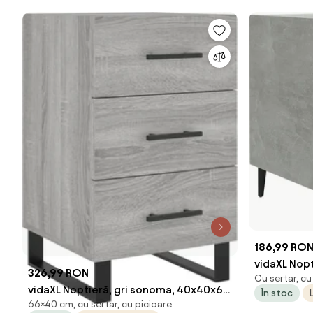
186,99 RO
vidaXL Nopt
326,99 RON
Cu sertar, cu
prelucrat
vidaXL Noptieră, gri sonoma, 40x40x66
În stoc
66×40 cm, cu sertar, cu picioare
cm, lemn compozit