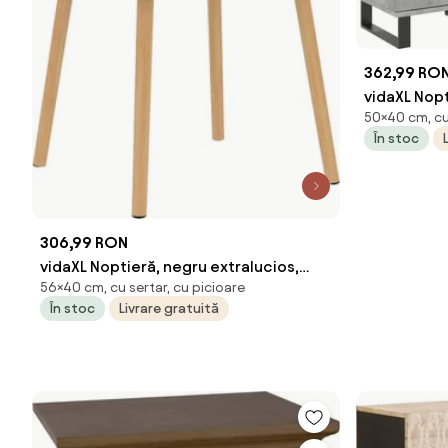
362,99 RO
vidaXL Nopt
50×40 cm, cu
40x30x50 
În stoc
306,99 RON
vidaXL Noptieră, negru extralucios,
56×40 cm, cu sertar, cu picioare
40x40x56 cm, lemn prelucrat
În stoc
Livrare gratuită