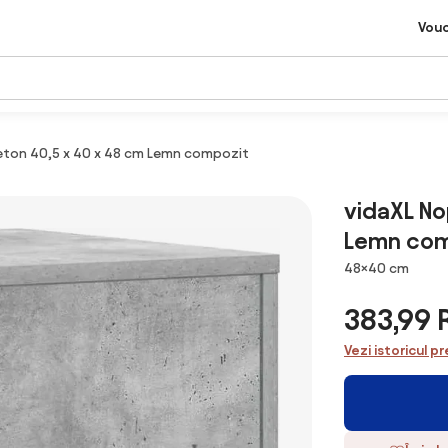
Vou
beton 40,5 x 40 x 48 cm Lemn compozit
vidaXL No
Lemn com
Dimensiuni
48×40 cm
383,99
Vezi istoricul pr