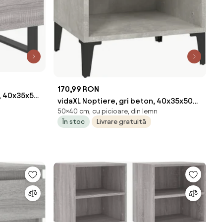
170,99 RON
a, 40x35x50
vidaXL Noptiere, gri beton, 40x35x50
50×40 cm, cu picioare, din lemn
cm
În stoc
Livrare gratuită