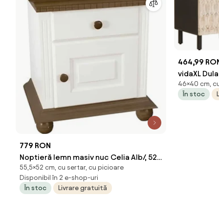
464,99 RO
vidaXL Dula
46×40 cm, cu 
33 x 46 cm
În stoc
779 RON
Noptieră lemn masiv nuc Celia Alb/, 52 ×
55,5×52 cm, cu sertar, cu picioare
40 × 55.5 cm
Disponibil în 2 e-shop-uri
În stoc
Livrare gratuită