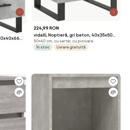
224,99 RON
vidaXL Noptieră, gri beton, 40x35x50
 40x40x66
50×40 cm, cu sertar, cu picioare
cm, lemn compozit
În stoc
Livrare gratuită