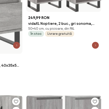
249,99 RON
vidaXL Noptiere, 2 buc., gri sonoma,
50×40 cm, cu picioare, din PAL
40x30x50 cm, lemn compozit
În stoc
Livrare gratuită
a, 40x35x50