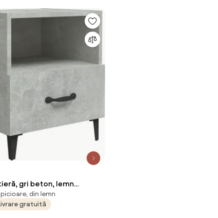
N
ieră, gri beton, lemn
 picioare, din lemn
Livrare gratuită