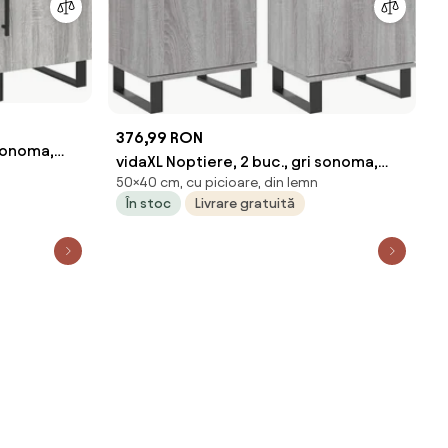
376,99 RON
 sonoma,
vidaXL Noptiere, 2 buc., gri sonoma,
it
50×40 cm, cu picioare, din lemn
40x30x50 cm, lemn compozit
În stoc
Livrare gratuită