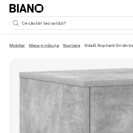
Sari peste navigare, accesează conținutul
Introducerea căutării
Sari peste conținut, mergi la subsol
Mobilier
Mese și măsuțe
Noptiere
VidaXL Noptieră Gri din 