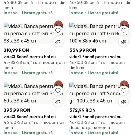
46×80×38 cm, în stil modern, din
46×60×38 cm, în stil modern, din
pernă cu raft Gri Beton 80 x 38
pernă cu sertar Gri Beton 60 x
lemn
lemn
x 46 cm
38 x 46 cm
În stoc
Livrare gratuită
În stoc
Livrare gratuită
310,99 RON
554,99 RON
vidaXL Bancă pentru hol cu
vidaXL Bancă pentru hol cu
45×83×38 cm, în stil modern, din
46×100×38 cm, în stil modern,
pernă cu raft Gri Beton 83 x 38
pernă cu raft Gri Beton 100 x 38
lemn
din lemn
x 45 cm
x 46 cm
În stoc
Livrare gratuită
În stoc
Livrare gratuită
395,99 RON
572,99 RON
vidaXL Bancă pentru hol cu
vidaXL Bancă pentru hol cu
46×60×38 cm, în stil modern, din
46×100×38 cm, în stil modern,
pernă cu raft Gri Beton 60 x 38
pernă cu raft Sonoma gri 100 x
lemn
decor stejar sonoma
x 46 cm
38 x 46 cm
În stoc
Livrare gratuită
În stoc
Livrare gratuită