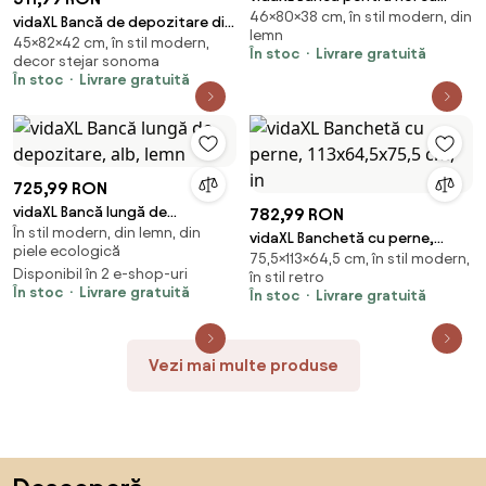
46×80×38 cm, în stil modern, din
pernă cu depozitare Alb 80 x 38
vidaXL Bancă de depozitare din
lemn
x 46 cm
45×82×42 cm, în stil modern,
stejar Sonoma, 82x42x45 cm,
În stoc
Livrare gratuită
decor stejar sonoma
lemn stratificat
În stoc
Livrare gratuită
725,99 RON
vidaXL Bancă lungă de
782,99 RON
În stil modern, din lemn, din
depozitare, alb, lemn
vidaXL Banchetă cu perne,
piele ecologică
75,5×113×64,5 cm, în stil modern,
113x64,5x75,5 cm, in
Disponibil în 2 e-shop-uri
în stil retro
În stoc
Livrare gratuită
În stoc
Livrare gratuită
Vezi mai multe produse
Sari peste subsol, revino la începutul paginii