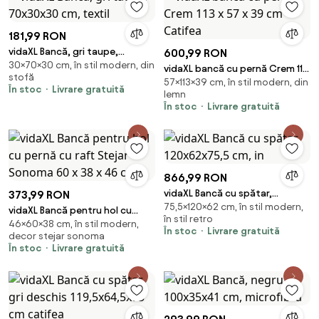
181,99 RON
vidaXL Bancă, gri taupe,
600,99 RON
30×70×30 cm, în stil modern, din
70x30x30 cm, textil
vidaXL bancă cu pernă Crem 113
stofă
57×113×39 cm, în stil modern, din
x 57 x 39 cm Catifea
În stoc
Livrare gratuită
lemn
În stoc
Livrare gratuită
866,99 RON
vidaXL Bancă cu spătar,
373,99 RON
75,5×120×62 cm, în stil modern,
120x62x75,5 cm, in
vidaXL Bancă pentru hol cu
în stil retro
46×60×38 cm, în stil modern,
pernă cu raft Stejar Sonoma 60
În stoc
Livrare gratuită
decor stejar sonoma
x 38 x 46 cm
În stoc
Livrare gratuită