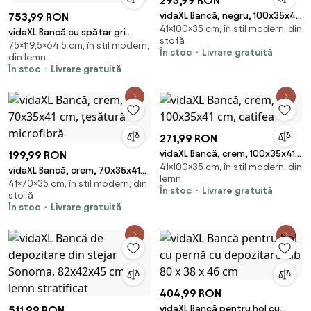
293,99 RON
vidaXL Bancă, negru, 100x35x41
753,99 RON
41×100×35 cm, în stil modern, din
cm, microfibră
vidaXL Bancă cu spătar gri
stofă
75×119,5×64,5 cm, în stil modern,
deschis 119,5x64,5x75 cm
În stoc
Livrare gratuită
din lemn
catifea
În stoc
Livrare gratuită
271,99 RON
vidaXL Bancă, crem, 100x35x41
199,99 RON
41×100×35 cm, în stil modern, din
cm, catifea
vidaXL Bancă, crem, 70x35x41
lemn
41×70×35 cm, în stil modern, din
cm, țesătură microfibră
În stoc
Livrare gratuită
stofă
În stoc
Livrare gratuită
404,99 RON
vidaXL Bancă pentru hol cu
511,99 RON