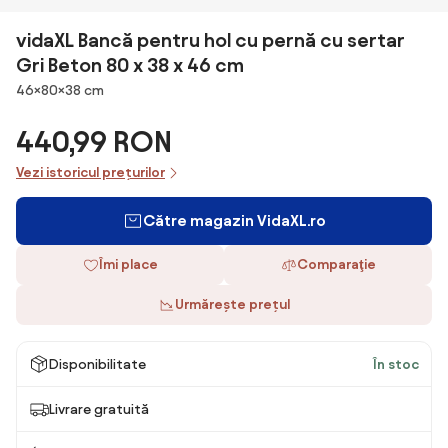
vidaXL Bancă pentru hol cu pernă cu sertar
Gri Beton 80 x 38 x 46 cm
Dimensiuni
46×80×38 cm
440,99 RON
Vezi istoricul prețurilor
Către magazin VidaXL.ro
Îmi place
Comparaţie
Urmărește prețul
Disponibilitate
În stoc
Livrare gratuită