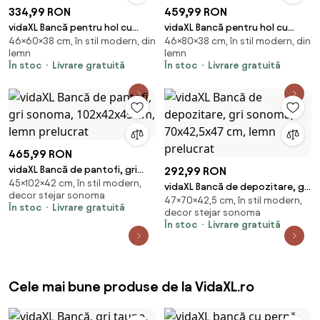
334,99 RON
459,99 RON
vidaXL Bancă pentru hol cu
vidaXL Bancă pentru hol cu
46×60×38 cm, în stil modern, din
46×80×38 cm, în stil modern, din
pernă cu ușă Gri Beton 60 x 38
pernă cu sertar cu raft Alb 80 x
lemn
lemn
x 46 cm
38 x 46 cm
În stoc
Livrare gratuită
În stoc
Livrare gratuită
465,99 RON
vidaXL Bancă de pantofi, gri
292,99 RON
45×102×42 cm, în stil modern,
sonoma, 102x42x45 cm, lemn
vidaXL Bancă de depozitare, gri
decor stejar sonoma
prelucrat
47×70×42,5 cm, în stil modern,
sonoma, 70x42,5x47 cm, lemn
În stoc
Livrare gratuită
decor stejar sonoma
prelucrat
În stoc
Livrare gratuită
Cele mai bune produse de la VidaXL.ro