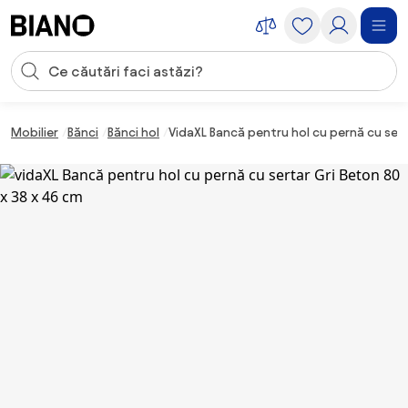
Sari peste navigare, accesează conținutul
Introducerea căutării
Sari peste conținut, mergi la subsol
Mobilier
Bănci
Bănci hol
VidaXL Bancă pentru hol cu pernă cu sert