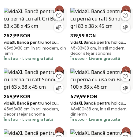
252,99 RON
319,99 RON
vidaXL Bancă pentru hol cu
vidaXL Bancă pentru hol cu
45×63×38 cm, în stil modern, din
45×83×38 cm, în stil modern,
pernă cu raft Gri Beton 63 x 38
pernă cu raft Sonoma gri 83 x
lemn
decor stejar sonoma
x 45 cm
38 x 45 cm
În stoc
Livrare gratuită
În stoc
Livrare gratuită
259,99 RON
479,99 RON
vidaXL Bancă pentru hol cu
vidaXL Bancă pentru hol cu
45×63×38 cm, în stil modern,
46×100×38 cm, în stil modern,
pernă cu raft Sonoma gri 63 x
pernă cu ușă Gri Beton 100 x 38
decor stejar sonoma
din lemn
38 x 45 cm
x 46 cm
În stoc
Livrare gratuită
În stoc
Livrare gratuită