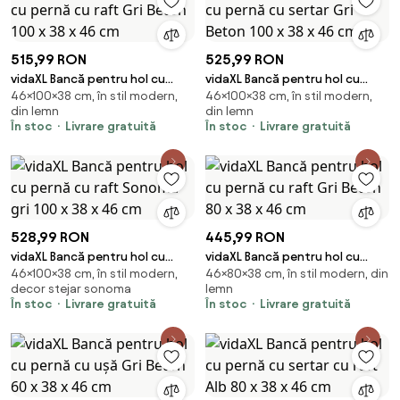
515,99 RON
525,99 RON
vidaXL Bancă pentru hol cu
vidaXL Bancă pentru hol cu
46×100×38 cm, în stil modern,
46×100×38 cm, în stil modern,
pernă cu raft Gri Beton 100 x 38
pernă cu sertar Gri Beton 100 x
din lemn
din lemn
x 46 cm
38 x 46 cm
În stoc
Livrare gratuită
În stoc
Livrare gratuită
528,99 RON
445,99 RON
vidaXL Bancă pentru hol cu
vidaXL Bancă pentru hol cu
46×100×38 cm, în stil modern,
46×80×38 cm, în stil modern, din
pernă cu raft Sonoma gri 100 x
pernă cu raft Gri Beton 80 x 38
decor stejar sonoma
lemn
38 x 46 cm
x 46 cm
În stoc
Livrare gratuită
În stoc
Livrare gratuită