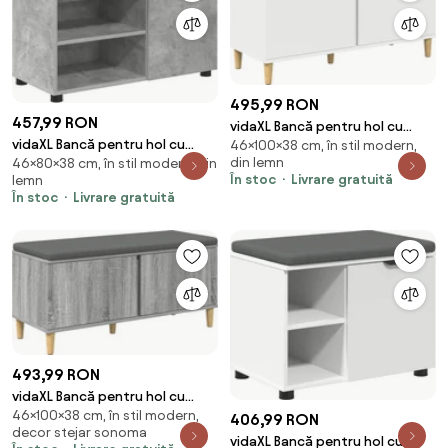
495,99 RON
457,99 RON
vidaXL Bancă pentru hol cu
vidaXL Bancă pentru hol cu
46×100×38 cm, în stil modern,
pernă cu depozitare Alb 100 x
din lemn
46×80×38 cm, în stil modern, din
pernă cu raft Gri Beton 80 x 38
38 x 46 cm
În stoc
Livrare gratuită
lemn
x 46 cm
În stoc
Livrare gratuită
493,99 RON
vidaXL Bancă pentru hol cu
46×100×38 cm, în stil modern,
pernă cu ușă Sonoma gri 100 x
406,99 RON
decor stejar sonoma
38 x 46 cm
vidaXL Bancă pentru hol cu