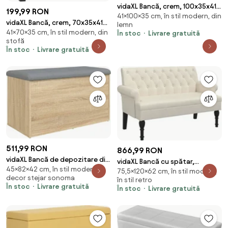
vidaXL Bancă, crem, 100x35x41
199,99 RON
41×100×35 cm, în stil modern, din
cm, catifea
vidaXL Bancă, crem, 70x35x41
lemn
41×70×35 cm, în stil modern, din
cm, țesătură microfibră
În stoc
Livrare gratuită
stofă
În stoc
Livrare gratuită
511,99 RON
866,99 RON
vidaXL Bancă de depozitare din
vidaXL Bancă cu spătar,
45×82×42 cm, în stil modern,
stejar Sonoma, 82x42x45 cm,
75,5×120×62 cm, în stil modern,
120x62x75,5 cm, in
decor stejar sonoma
lemn stratificat
în stil retro
În stoc
Livrare gratuită
În stoc
Livrare gratuită