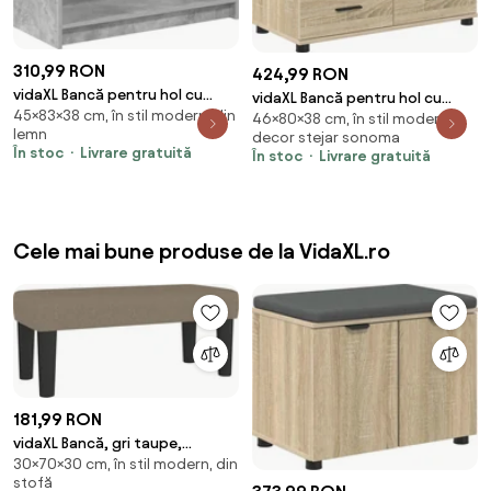
310,99 RON
424,99 RON
vidaXL Bancă pentru hol cu
vidaXL Bancă pentru hol cu
45×83×38 cm, în stil modern, din
pernă cu raft Gri Beton 83 x 38
46×80×38 cm, în stil modern,
pernă cu raft Stejar Sonoma 80
lemn
decor stejar sonoma
x 45 cm
x 38 x 46 cm
În stoc
Livrare gratuită
În stoc
Livrare gratuită
Cele mai bune produse de la VidaXL.ro
181,99 RON
vidaXL Bancă, gri taupe,
30×70×30 cm, în stil modern, din
70x30x30 cm, textil
stofă