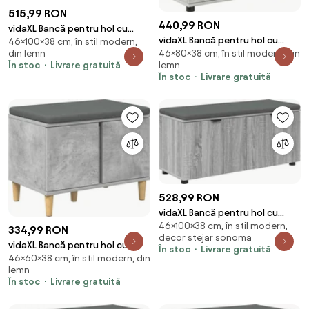
515,99 RON
440,99 RON
vidaXL Bancă pentru hol cu
vidaXL Bancă pentru hol cu
46×100×38 cm, în stil modern,
pernă cu raft Gri Beton 100 x 38
din lemn
46×80×38 cm, în stil modern, din
pernă cu sertar Gri Beton 80 x
x 46 cm
În stoc
Livrare gratuită
lemn
38 x 46 cm
În stoc
Livrare gratuită
528,99 RON
vidaXL Bancă pentru hol cu
46×100×38 cm, în stil modern,
pernă cu raft Sonoma gri 100 x
334,99 RON
decor stejar sonoma
38 x 46 cm
vidaXL Bancă pentru hol cu
În stoc
Livrare gratuită
46×60×38 cm, în stil modern, din
pernă cu ușă Gri Beton 60 x 38
lemn
x 46 cm
În stoc
Livrare gratuită