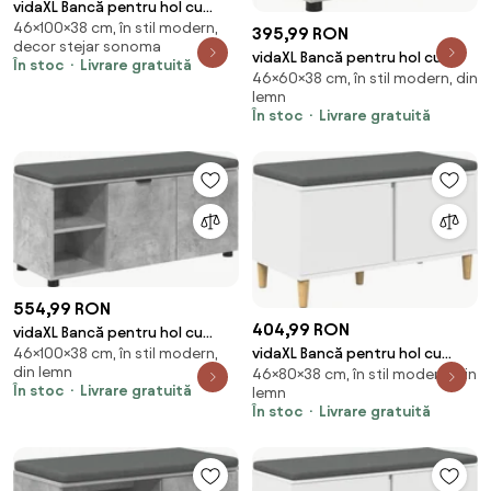
vidaXL Bancă pentru hol cu
46×100×38 cm, în stil modern,
pernă cu raft Sonoma gri 100 x
395,99 RON
decor stejar sonoma
38 x 46 cm
vidaXL Bancă pentru hol cu
În stoc
Livrare gratuită
46×60×38 cm, în stil modern, din
pernă cu raft Gri Beton 60 x 38
lemn
x 46 cm
În stoc
Livrare gratuită
554,99 RON
404,99 RON
vidaXL Bancă pentru hol cu
46×100×38 cm, în stil modern,
vidaXL Bancă pentru hol cu
pernă cu raft Gri Beton 100 x 38
din lemn
46×80×38 cm, în stil modern, din
pernă cu depozitare Alb 80 x 38
x 46 cm
În stoc
Livrare gratuită
lemn
x 46 cm
În stoc
Livrare gratuită