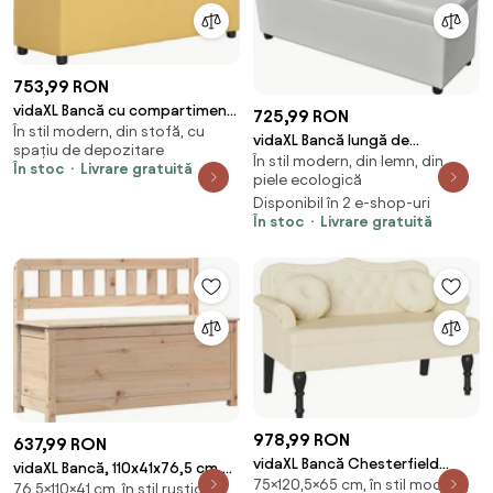
753,99 RON
vidaXL Bancă cu compartiment
725,99 RON
În stil modern, din stofă, cu
de depozitare, galben, 116 cm,
vidaXL Bancă lungă de
spațiu de depozitare
poliester
În stil modern, din lemn, din
depozitare, alb, lemn
În stoc
Livrare gratuită
piele ecologică
Disponibil în 2 e-shop-uri
În stoc
Livrare gratuită
978,99 RON
637,99 RON
vidaXL Bancă Chesterfield
vidaXL Bancă, 110x41x76,5 cm,
75×120,5×65 cm, în stil modern,
Crem 120.5 x 65 x 75 cm Piele
76,5×110×41 cm, în stil rustic,
lemn masiv de pin