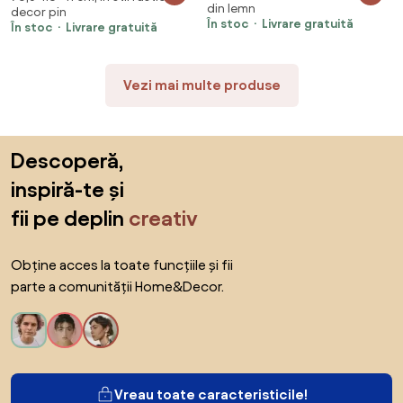
din lemn
decor pin
artificială
În stoc
Livrare gratuită
În stoc
Livrare gratuită
Vezi mai multe produse
Sari peste subsol, revino la începutul paginii
Descoperă,
inspiră-te și
fii pe deplin
creativ
Obține acces la toate funcțiile și fii
parte a comunității Home&Decor.
Vreau toate caracteristicile!