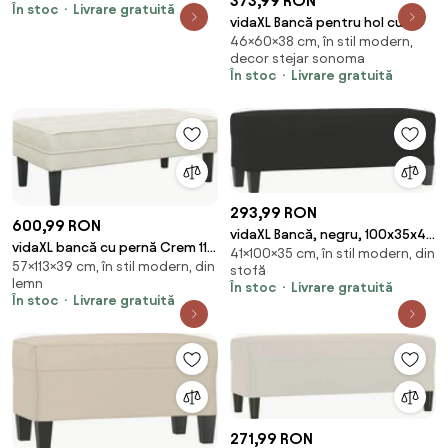
373,99 RON
În stoc
Livrare gratuită
vidaXL Bancă pentru hol cu
46×60×38 cm, în stil modern,
pernă cu raft Stejar Sonoma 60
decor stejar sonoma
x 38 x 46 cm
În stoc
Livrare gratuită
293,99 RON
600,99 RON
vidaXL Bancă, negru, 100x35x41
vidaXL bancă cu pernă Crem 113
41×100×35 cm, în stil modern, din
cm, microfibră
57×113×39 cm, în stil modern, din
x 57 x 39 cm Catifea
stofă
lemn
În stoc
Livrare gratuită
În stoc
Livrare gratuită
271,99 RON