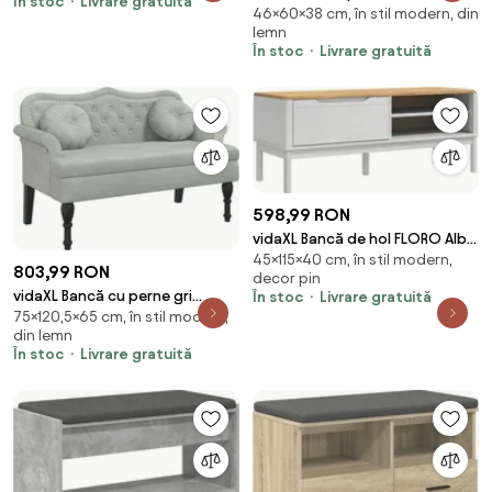
În stoc
Livrare gratuită
46×60×38 cm, în stil modern, din
pernă cu raft cu ușă Alb 60 x 38
lemn
x 46 cm
În stoc
Livrare gratuită
598,99 RON
vidaXL Bancă de hol FLORO Alb
45×115×40 cm, în stil modern,
115 x 40 x 45 cm Lemn de pin
803,99 RON
decor pin
masiv
vidaXL Bancă cu perne gri
În stoc
Livrare gratuită
75×120,5×65 cm, în stil modern,
deschis 120,5x65x75 cm
din lemn
catifea
În stoc
Livrare gratuită