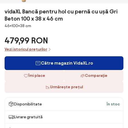
vidaXL Bancă pentru hol cu pernă cu ușă Gri
Beton 100 x 38 x 46 cm
Dimensiuni
46×100×38 cm
479,99 RON
Vezi istoricul prețurilor
Către magazin VidaXL.ro
Îmi place
Comparaţie
Urmărește prețul
Disponibilitate
În stoc
Livrare gratuită