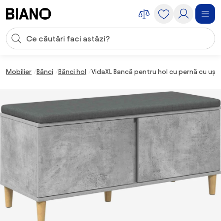
Sari peste navigare, accesează conținutul
Introducerea căutării
Sari peste conținut, mergi la subsol
Mobilier
Bănci
Bănci hol
VidaXL Bancă pentru hol cu pernă cu ușă 