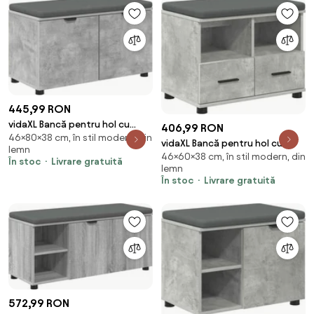
445,99 RON
vidaXL Bancă pentru hol cu
406,99 RON
46×80×38 cm, în stil modern, din
pernă cu raft Gri Beton 80 x 38
vidaXL Bancă pentru hol cu
lemn
x 46 cm
46×60×38 cm, în stil modern, din
pernă cu sertar Gri Beton 60 x
În stoc
Livrare gratuită
lemn
38 x 46 cm
În stoc
Livrare gratuită
572,99 RON