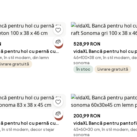
N
528,99 RON
ă pentru hol cu pernă cu
vidaXL Bancă pentru hol cu 
 în stil modern, din lemn
46×100×38 cm, în stil modern, de
Beton 100 x 38 x 46 cm
raft Sonoma gri 100 x 38 x 
sonoma
Livrare gratuită
În stoc
Livrare gratuită
200,99 RON
ă pentru hol cu pernă cu
vidaXL Bancă pentru pantofi
în stil modern, decor stejar
45×60×30 cm, în stil modern, dec
 Sonoma 83 x 38 x 45 cm
sonoma 60x30x45 cm lemn 
sonoma