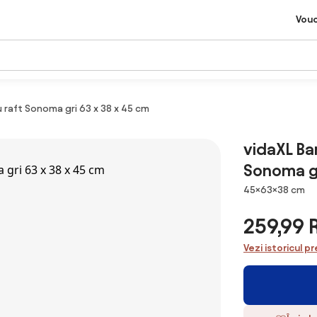
Vou
 raft Sonoma gri 63 x 38 x 45 cm
vidaXL Ba
Sonoma gr
Dimensiuni
45×63×38 cm
259,99
Vezi istoricul pr