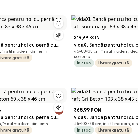
319,99 RON
ă pentru hol cu pernă cu
vidaXL Bancă pentru hol cu 
în stil modern, din lemn
45×83×38 cm, în stil modern, dec
ton 83 x 38 x 45 cm
raft Sonoma gri 83 x 38 x 45
sonoma
Livrare gratuită
În stoc
Livrare gratuită
N
365,99 RON
ă pentru hol cu pernă cu
vidaXL Bancă pentru hol cu 
 în stil modern, din lemn
45×103×38 cm, în stil modern, di
Beton 60 x 38 x 46 cm
raft Gri Beton 103 x 38 x 45 
Livrare gratuită
În stoc
Livrare gratuită