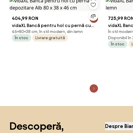
404,99 RON
725,99 RO
vidaXL Bancă pentru hol cu pernă cu
vidaXL Banc
46×80×38 cm, în stil modern, din lemn
În stil moder
depozitare Alb 80 x 38 x 46 cm
lemn
În stoc
Livrare gratuită
Disponibil în
În stoc
Sari peste subsol, revino la începutul paginii
Descoperă,
Despre Bia