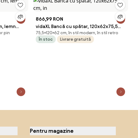
866,99 RON
m, lemn
vidaXL Bancă cu spătar, 120x62x75,5
or pin
75,5×120×62 cm, în stil modern, în stil retro
cm, in
În stoc
Livrare gratuită
Pentru magazine