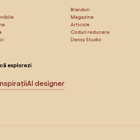
Branduri
onibile
Magazine
ne
Articole
a
Coduri reducere
ci
Densy Studio
că explorezi
Inspirații
AI designer