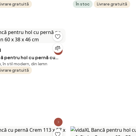
Livrare gratuită
În stoc
Livrare gratuită
N
ă pentru hol cu pernă cu
 în stil modern, din lemn
on 60 x 38 x 46 cm
Livrare gratuită