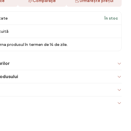
ace
Comparaţie
Urmărește prețul
itate
În stoc
tuită
rna produsul în termen de 14 de zile.
rilor
odusului