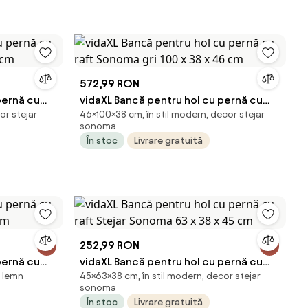
572,99 RON
pernă cu
vidaXL Bancă pentru hol cu pernă cu
or stejar
46×100×38 cm, în stil modern, decor stejar
 cm
raft Sonoma gri 100 x 38 x 46 cm
sonoma
În stoc
Livrare gratuită
252,99 RON
pernă cu
vidaXL Bancă pentru hol cu pernă cu
n lemn
45×63×38 cm, în stil modern, decor stejar
cm
raft Stejar Sonoma 63 x 38 x 45 cm
sonoma
În stoc
Livrare gratuită