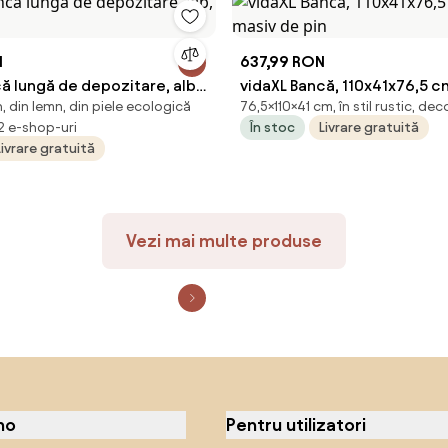
N
637,99 RON
ă lungă de depozitare, alb,
vidaXL Bancă, 110x41x76,5 c
n, din lemn, din piele ecologică
76,5×110×41 cm, în stil rustic, dec
masiv de pin
 2 e-shop-uri
În stoc
Livrare gratuită
Livrare gratuită
Vezi mai multe produse
no
Pentru utilizatori