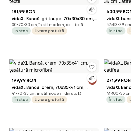
181,99 RON
600,99 RO
vidaXL Bancă, gri taupe, 70x30x30 cm,
vidaXL banc
30×70×30 cm, în stil modern, din stofă
57×113×39 cm,
textil
39 cm Cati
În stoc
Livrare gratuită
În stoc
199,99 RON
271,99 RON
vidaXL Bancă, crem, 70x35x41 cm,
vidaXL Ban
41×70×35 cm, în stil modern, din stofă
41×100×35 cm,
țesătură microfibră
catifea
În stoc
Livrare gratuită
În stoc