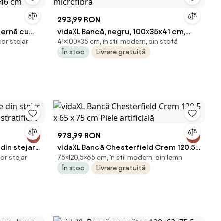
293,99 RON
pernă cu
vidaXL Bancă, negru, 100x35x41 cm,
or stejar
41×100×35 cm, în stil modern, din stofă
x 46 cm
microfibră
În stoc
Livrare gratuită
978,99 RON
din stejar
vidaXL Bancă Chesterfield Crem 120.5 x
or stejar
75×120,5×65 cm, în stil modern, din lemn
stratificat
65 x 75 cm Piele artificială
În stoc
Livrare gratuită