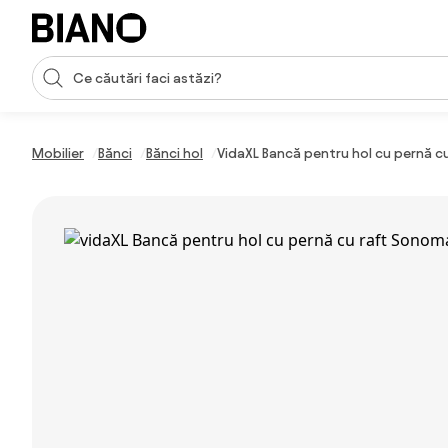
Sari peste navigare, accesează conținutul
Introducerea căutării
Sari peste conținut, mergi la subsol
Mobilier
Bănci
Bănci hol
VidaXL Bancă pentru hol cu pernă cu