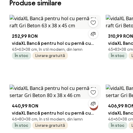
Produse similare
252,99 RON
310,99 RON
vidaXL Bancă pentru hol cu pernă cu
vidaXL Banc
45×63×38 cm, în stil modern, din lemn
45×83×38 cm, 
raft Gri Beton 63 x 38 x 45 cm
raft Gri Be
În stoc
Livrare gratuită
În stoc
440,99 RON
406,99 RO
vidaXL Bancă pentru hol cu pernă cu
vidaXL Banc
46×80×38 cm, în stil modern, din lemn
46×60×38 cm,
sertar Gri Beton 80 x 38 x 46 cm
sertar Gri 
În stoc
Livrare gratuită
În stoc