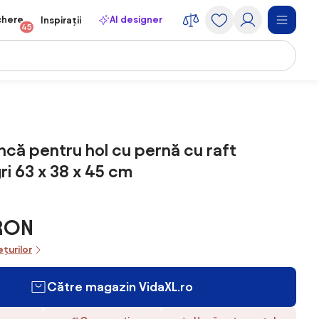
chere
AI designer
Inspirații
45
ncă pentru hol cu pernă cu raft
i 63 x 38 x 45 cm
 RON
ețurilor
Către magazin VidaXL.ro