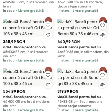
45×63×38 cm, în stil modern, din
45×63×38 cm, în stil modern,
pernă cu raft Gri Beton 63 x 38
pernă cu raft Sonoma gri 63 x
lemn
decor stejar sonoma
x 45 cm
38 x 45 cm
În stoc
Livrare gratuită
În stoc
Livrare gratuită
365,99 RON
440,99 RON
vidaXL Bancă pentru hol cu
vidaXL Bancă pentru hol cu
45×103×38 cm, în stil modern,
46×80×38 cm, în stil modern, din
pernă cu raft Gri Beton 103 x 38
pernă cu sertar Gri Beton 80 x
din lemn
lemn
x 45 cm
38 x 46 cm
În stoc
Livrare gratuită
În stoc
Livrare gratuită
554,99 RON
319,99 RON
vidaXL Bancă pentru hol cu
vidaXL Bancă pentru hol cu
46×100×38 cm, în stil modern,
45×83×38 cm, în stil modern,
pernă cu raft Gri Beton 100 x 38
pernă cu raft Sonoma gri 83 x
din lemn
decor stejar sonoma
x 46 cm
38 x 45 cm
În stoc
Livrare gratuită
În stoc
Livrare gratuită