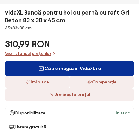
vidaXL Bancă pentru hol cu pernă cu raft Gri
Beton 83 x 38 x 45 cm
Dimensiuni
45×83×38 cm
310,99 RON
Vezi istoricul prețurilor
Către magazin VidaXL.ro
Îmi place
Comparaţie
Urmărește prețul
Disponibilitate
În stoc
Livrare gratuită