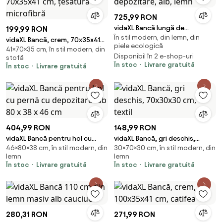
725,99 RON
vidaXL Bancă lungă de
199,99 RON
În stil modern, din lemn, din
depozitare, alb, lemn
vidaXL Bancă, crem, 70x35x41
piele ecologică
41×70×35 cm, în stil modern, din
cm, țesătură microfibră
Disponibil în 2 e-shop-uri
stofă
În stoc
Livrare gratuită
În stoc
Livrare gratuită
404,99 RON
148,99 RON
vidaXL Bancă pentru hol cu
vidaXL Bancă, gri deschis,
46×80×38 cm, în stil modern, din
30×70×30 cm, în stil modern, din
pernă cu depozitare Alb 80 x 38
70x30x30 cm, textil
lemn
lemn
x 46 cm
În stoc
Livrare gratuită
În stoc
Livrare gratuită
280,31 RON
271,99 RON