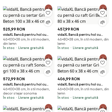
525,99 RON
457,99 RON
vidaXL Bancă pentru hol cu
vidaXL Bancă pentru hol cu
46×100×38 cm, în stil modern,
46×80×38 cm, în stil modern, din
pernă cu sertar Gri Beton 100 x
pernă cu raft Gri Beton 80 x 38
din lemn
lemn
38 x 46 cm
x 46 cm
În stoc
Livrare gratuită
În stoc
Livrare gratuită
572,99 RON
406,99 RON
vidaXL Bancă pentru hol cu
vidaXL Bancă pentru hol cu
46×100×38 cm, în stil modern,
46×60×38 cm, în stil modern, din
pernă cu raft Sonoma gri 100 x
pernă cu sertar Gri Beton 60 x
decor stejar sonoma
lemn
38 x 46 cm
38 x 46 cm
În stoc
Livrare gratuită
În stoc
Livrare gratuită