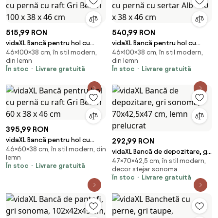
515,99 RON
540,99 RON
vidaXL Bancă pentru hol cu
vidaXL Bancă pentru hol cu
46×100×38 cm, în stil modern,
46×100×38 cm, în stil modern,
pernă cu raft Gri Beton 100 x 38
pernă cu sertar Alb 100 x 38 x
din lemn
din lemn
x 46 cm
46 cm
În stoc
Livrare gratuită
În stoc
Livrare gratuită
395,99 RON
vidaXL Bancă pentru hol cu
292,99 RON
46×60×38 cm, în stil modern, din
pernă cu raft Gri Beton 60 x 38
vidaXL Bancă de depozitare, gri
lemn
x 46 cm
47×70×42,5 cm, în stil modern,
sonoma, 70x42,5x47 cm, lemn
În stoc
Livrare gratuită
decor stejar sonoma
prelucrat
În stoc
Livrare gratuită