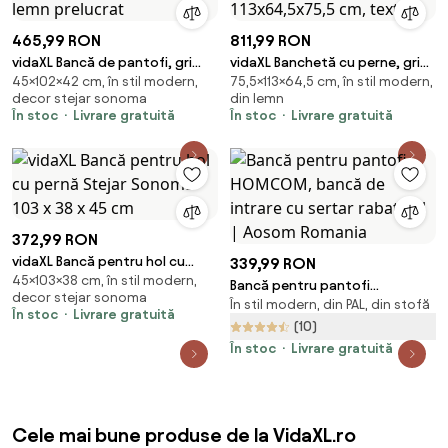
465,99 RON
811,99 RON
vidaXL Bancă de pantofi, gri
vidaXL Banchetă cu perne, gri
45×102×42 cm, în stil modern,
75,5×113×64,5 cm, în stil modern,
sonoma, 102x42x45 cm, lemn
taupe, 113x64,5x75,5 cm, textil
decor stejar sonoma
din lemn
prelucrat
În stoc
Livrare gratuită
În stoc
Livrare gratuită
372,99 RON
vidaXL Bancă pentru hol cu
339,99 RON
45×103×38 cm, în stil modern,
pernă Stejar Sonoma 103 x 38 x
Bancă pentru pantofi
decor stejar sonoma
45 cm
În stil modern, din PAL, din stofă
HOMCOM, bancă de intrare cu
În stoc
Livrare gratuită
sertar rabatabil | Aosom
(10)
Romania
În stoc
Livrare gratuită
Cele mai bune produse de la VidaXL.ro