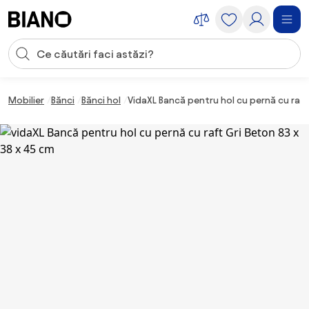
Sari peste navigare, accesează conținutul
Introducerea căutării
Sari peste conținut, mergi la subsol
Mobilier
Bănci
Bănci hol
VidaXL Bancă pentru hol cu pernă cu raft