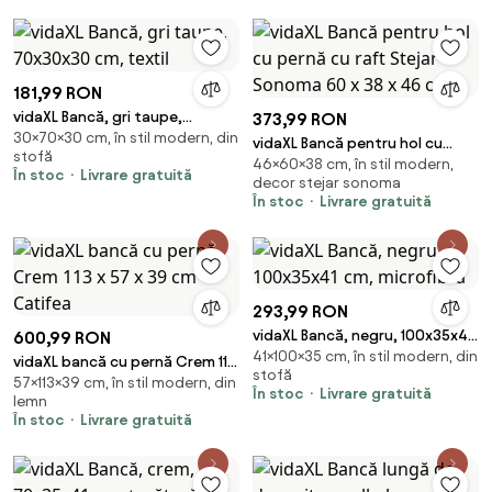
181,99 RON
vidaXL Bancă, gri taupe,
373,99 RON
30×70×30 cm, în stil modern, din
70x30x30 cm, textil
vidaXL Bancă pentru hol cu
stofă
46×60×38 cm, în stil modern,
pernă cu raft Stejar Sonoma 60
În stoc
Livrare gratuită
decor stejar sonoma
x 38 x 46 cm
În stoc
Livrare gratuită
293,99 RON
vidaXL Bancă, negru, 100x35x41
600,99 RON
41×100×35 cm, în stil modern, din
cm, microfibră
vidaXL bancă cu pernă Crem 113
stofă
57×113×39 cm, în stil modern, din
x 57 x 39 cm Catifea
În stoc
Livrare gratuită
lemn
În stoc
Livrare gratuită