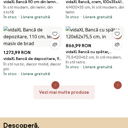
vidaXL Bancă 110 cm din lemn
vidaXL Bancă, crem, 100x35x41
În stil modern, din lemn, din
41×100×35 cm, în stil modern, din
masiv alb cauciuc
cm, catifea
stofă
lemn
În stoc
Livrare gratuită
În stoc
Livrare gratuită
866,99 RON
vidaXL Bancă cu spătar,
1.273,99 RON
75,5×120×62 cm, în stil modern,
120x62x75,5 cm, in
vidaXL Bancă de depozitare, 110
în stil retro
În stil rustic, decor molid, decor
cm, lemn masiv de brad
În stoc
Livrare gratuită
pin
În stoc
Livrare gratuită
Vezi mai multe produse
Sari peste subsol, revino la începutul paginii
Descoperă,