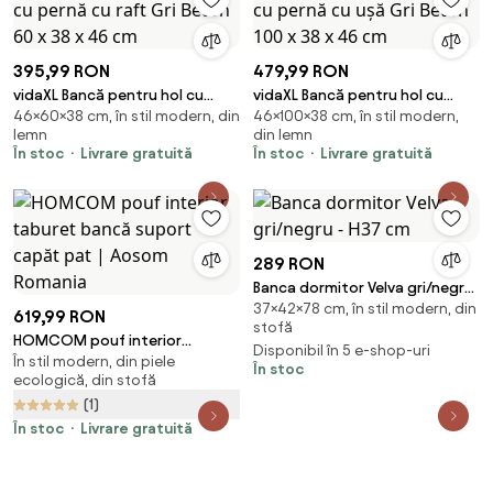
395,99 RON
479,99 RON
vidaXL Bancă pentru hol cu
vidaXL Bancă pentru hol cu
46×60×38 cm, în stil modern, din
46×100×38 cm, în stil modern,
pernă cu raft Gri Beton 60 x 38
pernă cu ușă Gri Beton 100 x 38
lemn
din lemn
x 46 cm
x 46 cm
În stoc
Livrare gratuită
În stoc
Livrare gratuită
289 RON
Banca dormitor Velva gri/negru
37×42×78 cm, în stil modern, din
- H37 cm
619,99 RON
stofă
HOMCOM pouf interior
Disponibil în 5 e-shop-uri
În stil modern, din piele
taburet bancă suport capăt
În stoc
ecologică, din stofă
pat | Aosom Romania
(1)
În stoc
Livrare gratuită