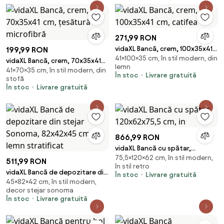
271,99 RON
vidaXL Bancă, crem, 100x35x41
199,99 RON
41×100×35 cm, în stil modern, din
cm, catifea
vidaXL Bancă, crem, 70x35x41
lemn
41×70×35 cm, în stil modern, din
cm, țesătură microfibră
În stoc
Livrare gratuită
stofă
În stoc
Livrare gratuită
866,99 RON
vidaXL Bancă cu spătar,
75,5×120×62 cm, în stil modern,
120x62x75,5 cm, in
511,99 RON
în stil retro
vidaXL Bancă de depozitare din
În stoc
Livrare gratuită
45×82×42 cm, în stil modern,
stejar Sonoma, 82x42x45 cm,
decor stejar sonoma
lemn stratificat
În stoc
Livrare gratuită