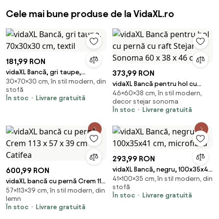
Cele mai bune produse de la VidaXL.ro
181,99 RON
vidaXL Bancă, gri taupe,
373,99 RON
30×70×30 cm, în stil modern, din
70x30x30 cm, textil
vidaXL Bancă pentru hol cu
stofă
46×60×38 cm, în stil modern,
pernă cu raft Stejar Sonoma 60
În stoc
Livrare gratuită
decor stejar sonoma
x 38 x 46 cm
În stoc
Livrare gratuită
293,99 RON
vidaXL Bancă, negru, 100x35x41
600,99 RON
41×100×35 cm, în stil modern, din
cm, microfibră
vidaXL bancă cu pernă Crem 113
stofă
57×113×39 cm, în stil modern, din
x 57 x 39 cm Catifea
În stoc
Livrare gratuită
lemn
În stoc
Livrare gratuită