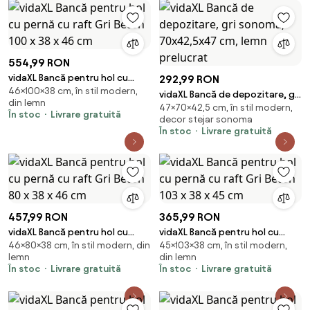
554,99 RON
vidaXL Bancă pentru hol cu
292,99 RON
46×100×38 cm, în stil modern,
pernă cu raft Gri Beton 100 x 38
vidaXL Bancă de depozitare, gri
din lemn
x 46 cm
47×70×42,5 cm, în stil modern,
sonoma, 70x42,5x47 cm, lemn
În stoc
Livrare gratuită
decor stejar sonoma
prelucrat
În stoc
Livrare gratuită
457,99 RON
365,99 RON
vidaXL Bancă pentru hol cu
vidaXL Bancă pentru hol cu
46×80×38 cm, în stil modern, din
45×103×38 cm, în stil modern,
pernă cu raft Gri Beton 80 x 38
pernă cu raft Gri Beton 103 x 38
lemn
din lemn
x 46 cm
x 45 cm
În stoc
Livrare gratuită
În stoc
Livrare gratuită