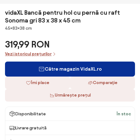
vidaXL Bancă pentru hol cu pernă cu raft
Sonoma gri 83 x 38 x 45 cm
Dimensiuni
45×83×38 cm
319,99 RON
Vezi istoricul prețurilor
Către magazin VidaXL.ro
Îmi place
Comparaţie
Urmărește prețul
Disponibilitate
În stoc
Livrare gratuită