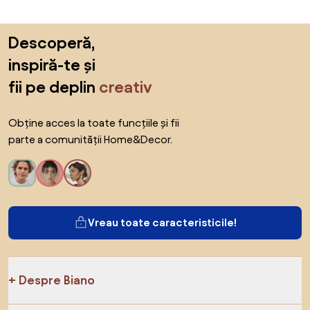
Sari peste subsol, revino la începutul paginii
Descoperă,
inspiră-te și
fii pe deplin
creativ
Obține acces la toate funcțiile și fii
parte a comunității Home&Decor.
Vreau toate caracteristicile!
Despre Biano