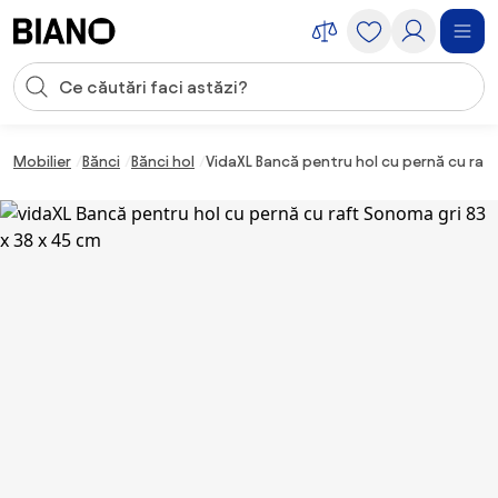
Sari peste navigare, accesează conținutul
Introducerea căutării
Sari peste conținut, mergi la subsol
Mobilier
Bănci
Bănci hol
VidaXL Bancă pentru hol cu pernă cu raf