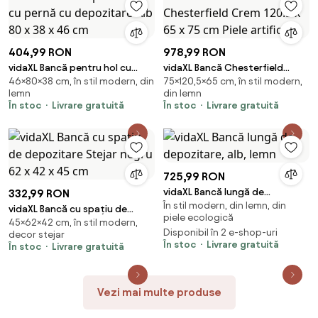
404,99 RON
978,99 RON
vidaXL Bancă pentru hol cu
vidaXL Bancă Chesterfield
46×80×38 cm, în stil modern, din
75×120,5×65 cm, în stil modern,
pernă cu depozitare Alb 80 x 38
Crem 120.5 x 65 x 75 cm Piele
lemn
din lemn
x 46 cm
artificială
În stoc
Livrare gratuită
În stoc
Livrare gratuită
725,99 RON
vidaXL Bancă lungă de
332,99 RON
În stil modern, din lemn, din
depozitare, alb, lemn
vidaXL Bancă cu spațiu de
piele ecologică
45×62×42 cm, în stil modern,
depozitare Stejar negru 62 x
Disponibil în 2 e-shop-uri
decor stejar
42 x 45 cm
În stoc
Livrare gratuită
În stoc
Livrare gratuită
Vezi mai multe produse