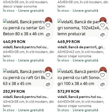
45×63×38 cm, în stil modern,
45×83×38 cm, în stil modern, din
pernă cu raft Sonoma gri 63 x
pernă cu raft Gri Beton 83 x 38
decor stejar sonoma
lemn
38 x 45 cm
x 45 cm
În stoc
Livrare gratuită
În stoc
Livrare gratuită
440,99 RON
465,99 RON
vidaXL Bancă pentru hol cu
vidaXL Bancă de pantofi, gri
46×80×38 cm, în stil modern, din
45×102×42 cm, în stil modern,
pernă cu sertar Gri Beton 80 x
sonoma, 102x42x45 cm, lemn
lemn
decor stejar sonoma
38 x 46 cm
prelucrat
În stoc
Livrare gratuită
În stoc
Livrare gratuită
252,99 RON
572,99 RON
vidaXL Bancă pentru hol cu
vidaXL Bancă pentru hol cu
45×63×38 cm, în stil modern, din
46×100×38 cm, în stil modern,
pernă cu raft Gri Beton 63 x 38
pernă cu raft Sonoma gri 100 x
lemn
decor stejar sonoma
x 45 cm
38 x 46 cm
În stoc
Livrare gratuită
În stoc
Livrare gratuită