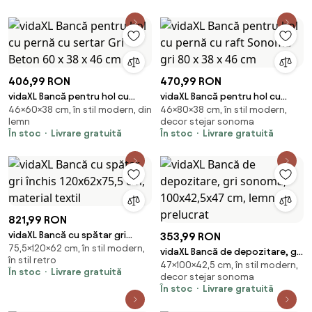
406,99 RON
470,99 RON
vidaXL Bancă pentru hol cu
vidaXL Bancă pentru hol cu
46×60×38 cm, în stil modern, din
46×80×38 cm, în stil modern,
pernă cu sertar Gri Beton 60 x
pernă cu raft Sonoma gri 80 x
lemn
decor stejar sonoma
38 x 46 cm
38 x 46 cm
În stoc
Livrare gratuită
În stoc
Livrare gratuită
821,99 RON
vidaXL Bancă cu spătar gri
353,99 RON
75,5×120×62 cm, în stil modern,
închis 120x62x75,5 cm, material
vidaXL Bancă de depozitare, gri
în stil retro
textil
47×100×42,5 cm, în stil modern,
sonoma, 100x42,5x47 cm, lemn
În stoc
Livrare gratuită
decor stejar sonoma
prelucrat
În stoc
Livrare gratuită