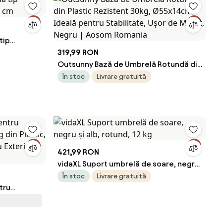
tip
9 cm
319,99 RON
Outsunny Bază de Umbrelă Rotundă din
Plastic Rezistent 30kg, Ø55x14cm,
În stoc
Livrare gratuită
Ideală pentru Stabilitate, Ușor de
Mutat, Negru | Aosom Romania
421,99 RON
vidaXL Suport umbrelă de soare, negru
și alb, rotund, 12 kg
În stoc
Livrare gratuită
tru
g din
al pentru