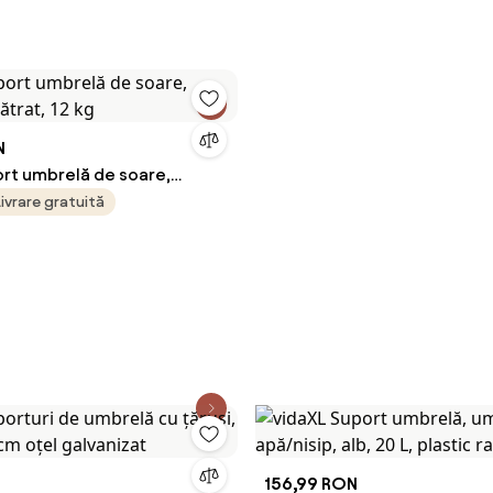
Exterior, Negru | Aosom Rom
N
ort umbrelă de soare,
pătrat, 12 kg
Livrare gratuită
156,99 RON