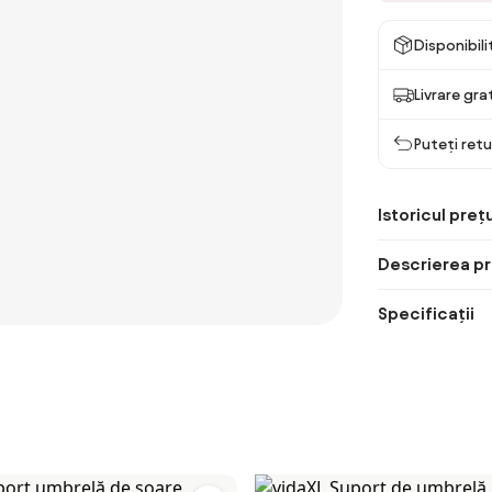
Disponibil
Livrare gra
Puteți retu
Istoricul prețu
Descrierea pr
Specificații