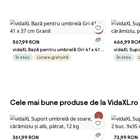
567,99 RON
466,99 RO
vidaXL Bază pentru umbrelă Gri 41 x 41 x
vidaXL Sup
37 cm Granit
cărămiziu, 
În stoc
Livrare gratuită
În stoc
Cele mai bune produse de la VidaXL.ro
361,99 RON
73,99 RON