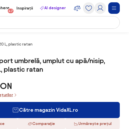
chere
AI designer
Inspirații
47
0 L, plastic ratan
port umbrelă, umplut cu apă/nisip,
, plastic ratan
RON
ețurilor
Către magazin VidaXL.ro
ace
Comparaţie
Urmărește prețul