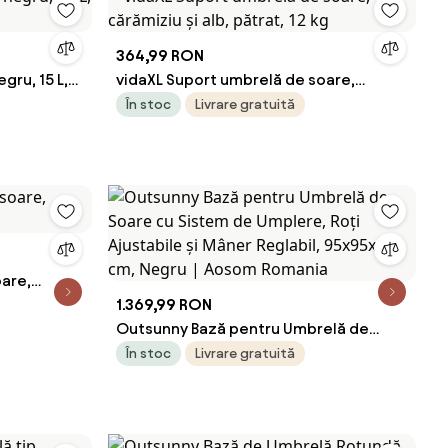
364,99 RON
gru, 15 L,
vidaXL Suport umbrelă de soare,
cărămiziu și alb, pătrat, 12 kg
În stoc
Livrare gratuită
oare,
1.369,99 RON
Outsunny Bază pentru Umbrelă de
Soare cu Sistem de Umplere, Roți
În stoc
Livrare gratuită
Ajustabile și Mâner Reglabil, 95x95x117
cm, Negru | Aosom Romania