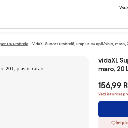
Vou
 pentru umbrele
VidaXL Suport umbrelă, umplut cu apă/nisip, maro, 2
vidaXL Su
maro, 20 L
156,99 
Vezi istoricul pr
Îmi pl