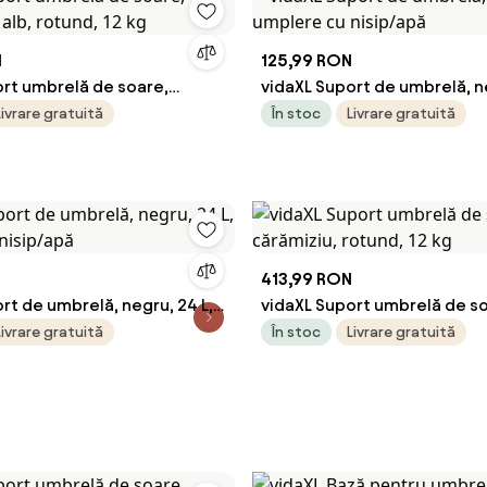
N
125,99 RON
ort umbrelă de soare,
vidaXL Suport de umbrelă, ne
 alb, rotund, 12 kg
umplere cu nisip/apă
Livrare gratuită
În stoc
Livrare gratuită
413,99 RON
rt de umbrelă, negru, 24 L,
vidaXL Suport umbrelă de s
 nisip/apă
cărămiziu, rotund, 12 kg
Livrare gratuită
În stoc
Livrare gratuită