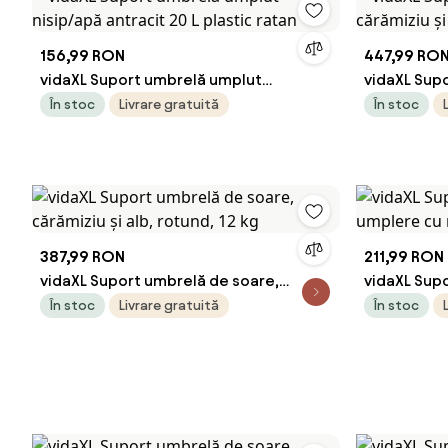
156,99 RON
447,99 RO
vidaXL Suport umbrelă umplut
vidaXL Sup
nisip/apă antracit 20 L plastic ratan
cărămiziu și
În stoc
Livrare gratuită
În stoc
387,99 RON
211,99 RON
vidaXL Suport umbrelă de soare,
vidaXL Supo
cărămiziu și alb, rotund, 12 kg
umplere cu
În stoc
Livrare gratuită
În stoc