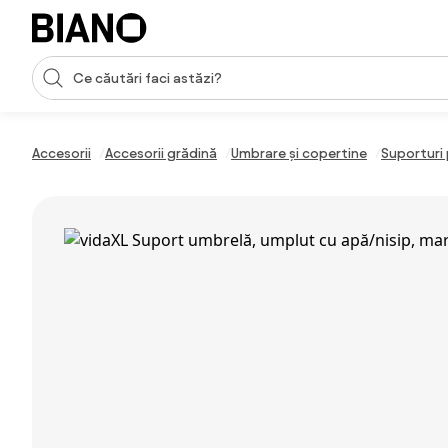
Sari peste navigare, accesează conținutul
Introducerea căutării
Sari peste conținut, mergi la subsol
Accesorii
Accesorii grădină
Umbrare și copertine
Suporturi