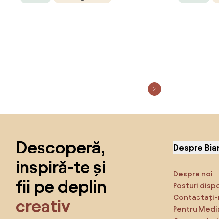
Sari peste subsol, revino la începutul paginii
Descoperă,
Despre Bia
inspiră-te și
Despre noi
fii pe deplin
Posturi disp
Contactați-
creativ
Pentru Medi