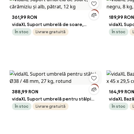
361,99 RON
189,99 RON
vidaXL Suport umbrelă de soare,
vidaXL Supo
cărămiziu și alb, pătrat, 12 kg
8 kg, poliră
În stoc
Livrare gratuită
În stoc
388,99 RON
164,99 RO
vidaXL Suport umbrelă pentru stâlpi
vidaXL Baz
Ø38 / 48 mm, 27 kg, rotund
45 x 29,5 c
În stoc
Livrare gratuită
În stoc