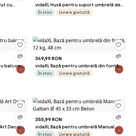
lut cu
vidaXL Husă pentru suport umbrelă de
ratan
soare, lemn
În stoc
Livrare gratuită
349,99 RON
u balcon, 2
vidaXL Bază pentru umbrelă din fontă,
12 kg, 48 cm
În stoc
Livrare gratuită
355,99 RON
 Art Deco
vidaXL Bază pentru umbrelă Manual
Galben Ø 45 x 33 cm Beton
În stoc
Livrare gratuită