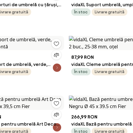
rturi de umbrelă cu țăruși, 2
vidaXL Suport umbrelă, ump
m oțel galvanizat
apă/nisip, alb, 20 L, plastic 
Livrare gratuită
În stoc
Livrare gratuită
87,99 RON
rt de umbrelă, verde,
vidaXL Cleme umbrelă pentr
fontă
buc., 25-38 mm, oțel
Livrare gratuită
În stoc
Livrare gratuită
N
266,99 RON
ă pentru umbrelă Art Deco
vidaXL Bază pentru umbrelă
x 39,5 cm Fier
Negru Ø 45 x 39.5 cm Fier
Livrare gratuită
În stoc
Livrare gratuită