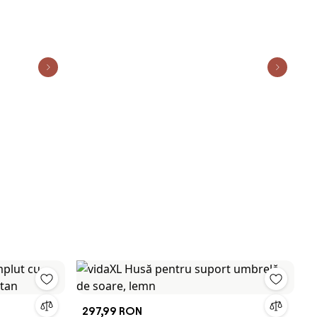
ania
297,99 RON