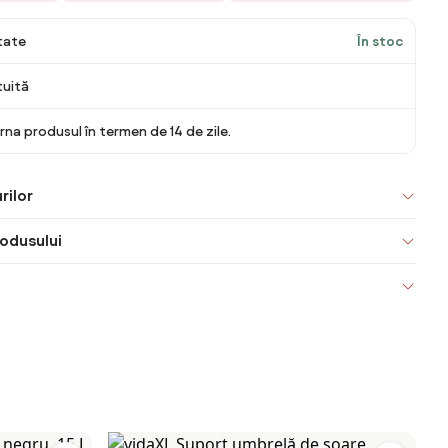
itate
În stoc
tuită
rna produsul în termen de 14 de zile.
rilor
odusului