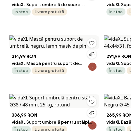
vidaXL Suport umbrelă de soare,
vidaXL Supo
cărămiziu și alb, pătrat, 12 kg
buc. 9x35 c
În stoc
Livrare gratuită
În stoc
314,99 RON
291,99 RON
vidaXL Mască pentru suport de
vidaXL Supo
umbrelă, negru, lemn masiv de pin
44x44x31, 
În stoc
Livrare gratuită
În stoc
336,99 RON
265,99 RO
vidaXL Suport umbrelă pentru stâlpi
vidaXL Baz
Ø38 / 48 mm, 25 kg, rotund
Negru Ø 45 
În stoc
Livrare gratuită
În stoc