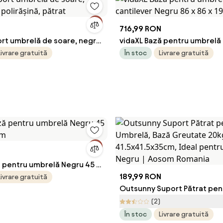
716,99 RON
rt umbrelă de soare, negru,
vidaXL Bază pentru umbrelă 
șină, pătrat
cantilever Negru 86 x 86 x 1
Livrare gratuită
În stoc
Livrare gratuită
N
ă pentru umbrelă Negru 45 x
m
189,99 RON
Livrare gratuită
Outsunny Suport Pătrat pen
Umbrelă, Bază Greutate 20k
(2)
Plastic, 41.5x41.5x35cm, Ide
În stoc
Livrare gratuită