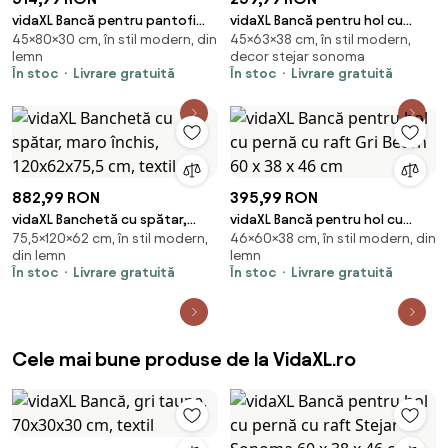
vidaXL Bancă pentru pantofi
vidaXL Bancă pentru hol cu
45×80×30 cm, în stil modern, din
45×63×38 cm, în stil modern,
Negru 80 x 30 x 45 cm Lemn
pernă cu raft Sonoma gri 63 x
lemn
decor stejar sonoma
compozit
38 x 45 cm
În stoc
Livrare gratuită
În stoc
Livrare gratuită
882,99 RON
395,99 RON
vidaXL Banchetă cu spătar,
vidaXL Bancă pentru hol cu
75,5×120×62 cm, în stil modern,
46×60×38 cm, în stil modern, din
maro închis, 120x62x75,5 cm,
pernă cu raft Gri Beton 60 x 38
din lemn
lemn
textil
x 46 cm
În stoc
Livrare gratuită
În stoc
Livrare gratuită
Cele mai bune produse de la VidaXL.ro