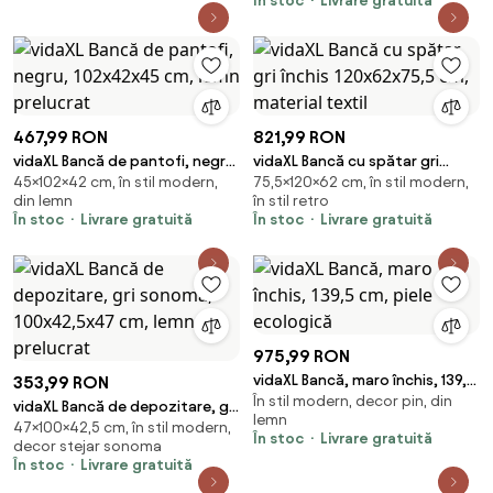
În stoc
Livrare gratuită
467,99 RON
821,99 RON
vidaXL Bancă de pantofi, negru,
vidaXL Bancă cu spătar gri
45×102×42 cm, în stil modern,
75,5×120×62 cm, în stil modern,
102x42x45 cm, lemn prelucrat
închis 120x62x75,5 cm, material
din lemn
în stil retro
textil
În stoc
Livrare gratuită
În stoc
Livrare gratuită
975,99 RON
vidaXL Bancă, maro închis, 139,5
353,99 RON
În stil modern, decor pin, din
cm, piele ecologică
vidaXL Bancă de depozitare, gri
lemn
47×100×42,5 cm, în stil modern,
sonoma, 100x42,5x47 cm, lemn
În stoc
Livrare gratuită
decor stejar sonoma
prelucrat
În stoc
Livrare gratuită