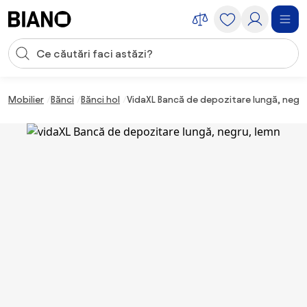
Sari peste navigare, accesează conținutul
Introducerea căutării
Sari peste conținut, mergi la subsol
Mobilier
Bănci
Bănci hol
VidaXL Bancă de depozitare lungă, negru