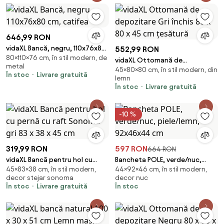
646,99 RON
vidaXL Bancă, negru, 110x76x80
552,99 RON
80×110×76 cm, în stil modern, de
cm, catifea
vidaXL Ottomană de
metal
45×80×80 cm, în stil modern, din
depozitare Gri închis 80 x 80 x
În stoc
Livrare gratuită
lemn
45 cm țesătură
În stoc
Livrare gratuită
-10 %
319,99 RON
597 RON
664 RON
vidaXL Bancă pentru hol cu
Bancheta POLE, verde/nuc,
45×83×38 cm, în stil modern,
44×92×46 cm, în stil modern,
pernă cu raft Sonoma gri 83 x
piele/lemn, 92x46x44 cm
decor stejar sonoma
decor nuc
38 x 45 cm
În stoc
Livrare gratuită
În stoc