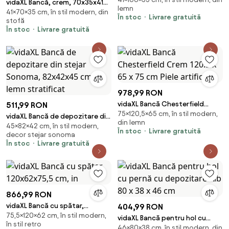
cm, catifea
vidaXL Bancă, crem, 70x35x41
lemn
41×70×35 cm, în stil modern, din
cm, țesătură microfibră
În stoc
Livrare gratuită
stofă
În stoc
Livrare gratuită
978,99 RON
vidaXL Bancă Chesterfield
511,99 RON
75×120,5×65 cm, în stil modern,
Crem 120.5 x 65 x 75 cm Piele
vidaXL Bancă de depozitare din
din lemn
artificială
45×82×42 cm, în stil modern,
stejar Sonoma, 82x42x45 cm,
În stoc
Livrare gratuită
decor stejar sonoma
lemn stratificat
În stoc
Livrare gratuită
866,99 RON
vidaXL Bancă cu spătar,
404,99 RON
75,5×120×62 cm, în stil modern,
120x62x75,5 cm, in
vidaXL Bancă pentru hol cu
în stil retro
46×80×38 cm, în stil modern, din
pernă cu depozitare Alb 80 x 38