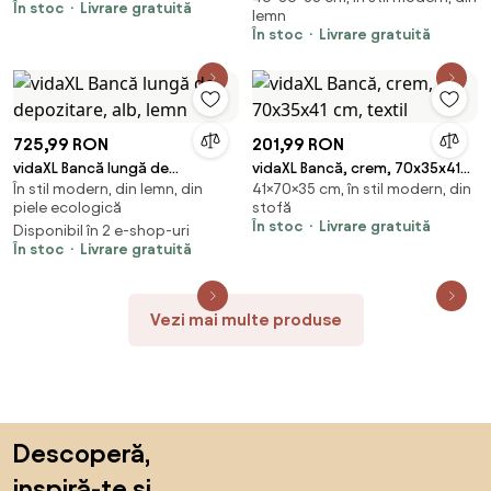
În stoc
Livrare gratuită
lemn
x 46 cm
În stoc
Livrare gratuită
725,99 RON
201,99 RON
vidaXL Bancă lungă de
vidaXL Bancă, crem, 70x35x41
În stil modern, din lemn, din
41×70×35 cm, în stil modern, din
depozitare, alb, lemn
cm, textil
piele ecologică
stofă
În stoc
Livrare gratuită
Disponibil în 2 e-shop-uri
În stoc
Livrare gratuită
Vezi mai multe produse
Sari peste subsol, revino la începutul paginii
Descoperă,
inspiră-te și