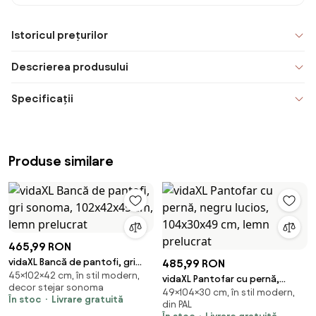
Istoricul prețurilor
Descrierea produsului
Specificații
Produse similare
465,99 RON
vidaXL Bancă de pantofi, gri
485,99 RON
45×102×42 cm, în stil modern,
sonoma, 102x42x45 cm, lemn
vidaXL Pantofar cu pernă,
decor stejar sonoma
prelucrat
49×104×30 cm, în stil modern,
negru lucios, 104x30x49 cm,
În stoc
Livrare gratuită
din PAL
lemn prelucrat