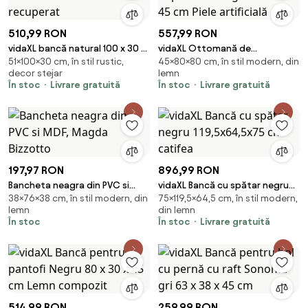
510,99 RON
557,99 RON
vidaXL bancă natural 100 x 30 x
vidaXL Ottomană de
51×100×30 cm, în stil rustic,
45×80×80 cm, în stil modern, din
51 cm Lemn masiv recuperat
depozitare Negru 80 x 80 x 45
decor stejar
lemn
cm Piele artificială
În stoc
Livrare gratuită
În stoc
Livrare gratuită
197,97 RON
896,99 RON
Bancheta neagra din PVC si
vidaXL Bancă cu spătar negru
38×76×38 cm, în stil modern, din
75×119,5×64,5 cm, în stil modern,
MDF, Magda Bizzotto
119,5x64,5x75 cm catifea
lemn
din lemn
În stoc
În stoc
Livrare gratuită
514,99 RON
259,99 RON