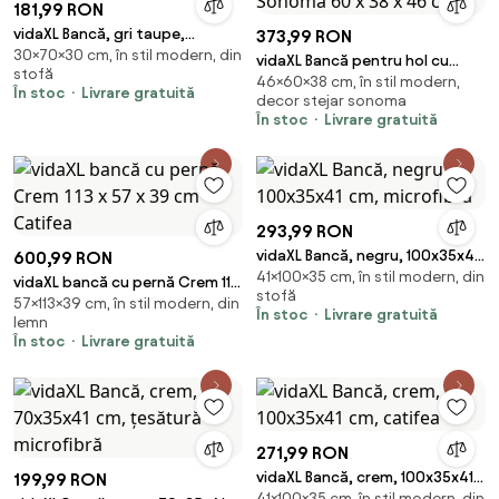
181,99 RON
vidaXL Bancă, gri taupe,
373,99 RON
30×70×30 cm, în stil modern, din
70x30x30 cm, textil
vidaXL Bancă pentru hol cu
stofă
46×60×38 cm, în stil modern,
pernă cu raft Stejar Sonoma 60
În stoc
Livrare gratuită
decor stejar sonoma
x 38 x 46 cm
În stoc
Livrare gratuită
293,99 RON
vidaXL Bancă, negru, 100x35x41
600,99 RON
41×100×35 cm, în stil modern, din
cm, microfibră
vidaXL bancă cu pernă Crem 113
stofă
57×113×39 cm, în stil modern, din
x 57 x 39 cm Catifea
În stoc
Livrare gratuită
lemn
În stoc
Livrare gratuită
271,99 RON
vidaXL Bancă, crem, 100x35x41
199,99 RON
41×100×35 cm, în stil modern, din