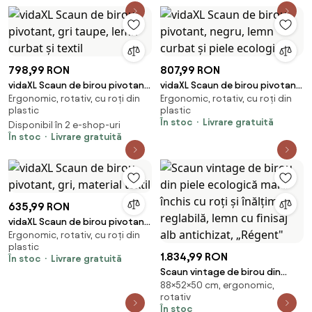
798,99 RON
807,99 RON
vidaXL Scaun de birou pivotant,
vidaXL Scaun de birou pivotant,
Ergonomic, rotativ, cu roți din
Ergonomic, rotativ, cu roți din
gri taupe, lemn curbat și textil
negru, lemn curbat și piele
plastic
plastic
ecologică
În stoc
Livrare gratuită
Disponibil în 2 e-shop-uri
În stoc
Livrare gratuită
635,99 RON
vidaXL Scaun de birou pivotant,
Ergonomic, rotativ, cu roți din
gri, material textil
plastic
1.834,99 RON
În stoc
Livrare gratuită
Scaun vintage de birou din
88×52×50 cm, ergonomic,
piele ecologică maro închis cu
rotativ
roți și înălțime reglabilă, lemn
În stoc