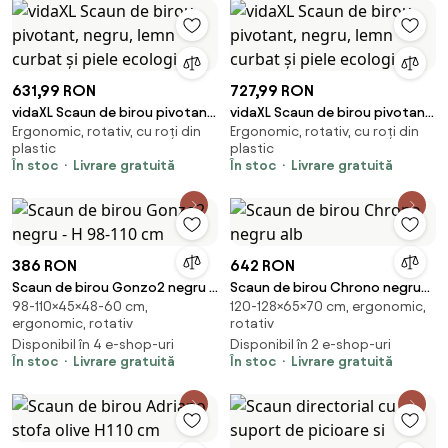
631,99 RON
727,99 RON
vidaXL Scaun de birou pivotant,
vidaXL Scaun de birou pivotant,
Ergonomic, rotativ, cu roți din
Ergonomic, rotativ, cu roți din
negru, lemn curbat și piele
negru, lemn curbat și piele
plastic
plastic
ecologică
ecologică
În stoc
Livrare gratuită
În stoc
Livrare gratuită
386 RON
642 RON
Scaun de birou Gonzo2 negru -
Scaun de birou Chrono negru
98-110×45×48-60 cm,
120-128×65×70 cm, ergonomic,
H 98-110 cm
alb
ergonomic, rotativ
rotativ
Disponibil în 4 e-shop-uri
Disponibil în 2 e-shop-uri
În stoc
Livrare gratuită
În stoc
Livrare gratuită