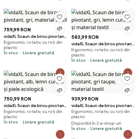
cu finisaj alb antichizat,
„Régent"
759,99 RON
vidaXL Scaun de birou pivotant,
583,99 RON
Ergonomic, rotativ, cu roți din
gri, material textil
vidaXL Scaun de birou pivotant,
plastic
Ergonomic, rotativ, cu roți din
gri, lemn curbat și material
În stoc
Livrare gratuită
plastic
textil
În stoc
Livrare gratuită
750,99 RON
939,99 RON
vidaXL Scaun de birou pivotant,
vidaXL Scaun de birou pivotant,
Ergonomic, rotativ, cu roți din
Ergonomic, rotativ, cu roți din
alb, lemn curbat și piele
gri taupe, material textil
plastic
plastic
ecologică
În stoc
Livrare gratuită
Disponibil în 2 e-shop-uri
În stoc
Livrare gratuită