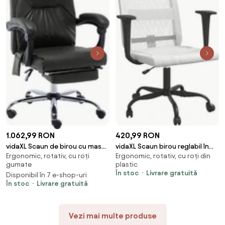
420,99 RON
1.062,99 RON
vidaXL Scaun birou reglabil în
vidaXL Scaun de birou cu masaj,
Ergonomic, rotativ, cu roți din
Ergonomic, rotativ, cu roți
înălțime, alb, piele
negru, piele ecologică
plastic
gumate
artificială/plasă
În stoc
Livrare gratuită
Disponibil în 7 e-shop-uri
În stoc
Livrare gratuită
Vezi mai multe produse