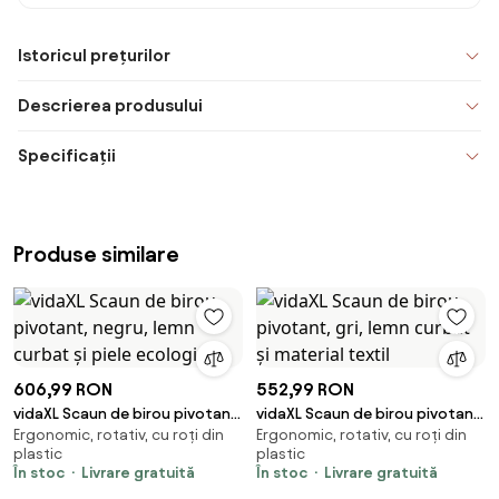
Istoricul prețurilor
Descrierea produsului
Specificații
Produse similare
606,99 RON
552,99 RON
vidaXL Scaun de birou pivotant,
vidaXL Scaun de birou pivotant,
Ergonomic, rotativ, cu roți din
Ergonomic, rotativ, cu roți din
negru, lemn curbat și piele
gri, lemn curbat și material
plastic
plastic
ecologică
textil
În stoc
Livrare gratuită
În stoc
Livrare gratuită