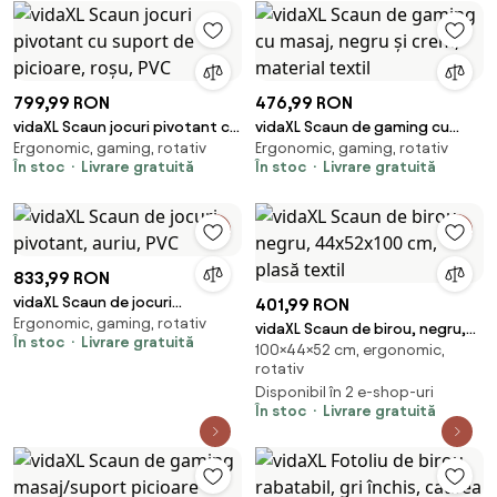
799,99 RON
476,99 RON
vidaXL Scaun jocuri pivotant cu
vidaXL Scaun de gaming cu
Ergonomic, gaming, rotativ
Ergonomic, gaming, rotativ
suport de picioare, roșu, PVC
masaj, negru și crem, material
În stoc
Livrare gratuită
În stoc
Livrare gratuită
textil
833,99 RON
vidaXL Scaun de jocuri
401,99 RON
Ergonomic, gaming, rotativ
pivotant, auriu, PVC
vidaXL Scaun de birou, negru,
În stoc
Livrare gratuită
100×44×52 cm, ergonomic,
44x52x100 cm, plasă textil
rotativ
Disponibil în 2 e-shop-uri
În stoc
Livrare gratuită