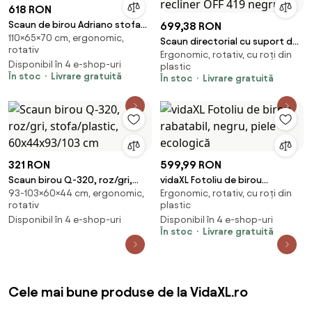
618 RON
Scaun de birou Adriano stofa
699,38 RON
110×65×70 cm, ergonomic,
olive H110 cm
Scaun directorial cu suport de
rotativ
Ergonomic, rotativ, cu roți din
picioare si recliner OFF 419
Disponibil în 4 e-shop-uri
plastic
negru
În stoc
Livrare gratuită
În stoc
Livrare gratuită
321 RON
599,99 RON
Scaun birou Q-320, roz/gri,
vidaXL Fotoliu de birou
93-103×60×44 cm, ergonomic,
Ergonomic, rotativ, cu roți din
stofa/plastic, 60x44x93/103
rabatabil, negru, piele
rotativ
plastic
cm
ecologică
Disponibil în 4 e-shop-uri
Disponibil în 4 e-shop-uri
În stoc
Livrare gratuită
Cele mai bune produse de la VidaXL.ro