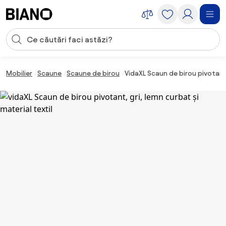
Sari peste navigare, accesează conținutul
Introducerea căutării
Sari peste conținut, mergi la subsol
Mobilier
Scaune
Scaune de birou
VidaXL Scaun de birou pivotant,