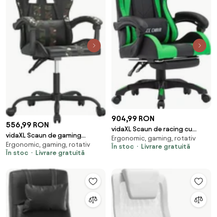
904,99 RON
556,99 RON
vidaXL Scaun de racing cu
vidaXL Scaun de gaming
Ergonomic, gaming, rotativ
suport picioare verde/negru
Ergonomic, gaming, rotativ
pivotant, negru și camuflaj,
În stoc
Livrare gratuită
piele ecologică
În stoc
Livrare gratuită
piele ecologică