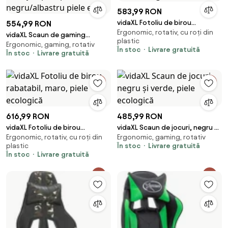
583,99 RON
vidaXL Fotoliu de birou
554,99 RON
Ergonomic, rotativ, cu roți din
rabatabil, gri închis, catifea
vidaXL Scaun de gaming
plastic
Ergonomic, gaming, rotativ
masaj/suport picioare
În stoc
Livrare gratuită
În stoc
Livrare gratuită
negru/albastru piele eco
616,99 RON
485,99 RON
vidaXL Fotoliu de birou
vidaXL Scaun de jocuri, negru și
Ergonomic, rotativ, cu roți din
Ergonomic, gaming, rotativ
rabatabil, maro, piele
verde, piele ecologică
plastic
În stoc
Livrare gratuită
ecologică
În stoc
Livrare gratuită