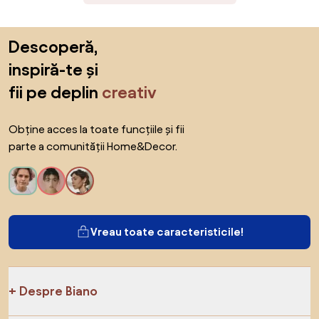
Sari peste subsol, revino la începutul paginii
Descoperă,
inspiră-te și
fii pe deplin
creativ
Obține acces la toate funcțiile și fii
parte a comunității Home&Decor.
Vreau toate caracteristicile!
Despre Biano