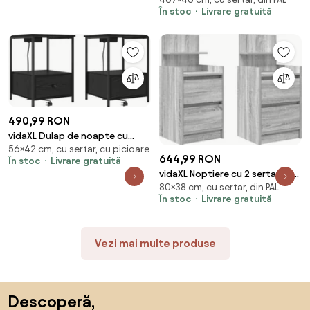
Sonoma 40 x 30 x 467 cm Lemn
În stoc
Livrare gratuită
compozit
490,99 RON
vidaXL Dulap de noapte cu
56×42 cm, cu sertar, cu picioare
sertar 2 pcs Stejar Negru 42 x
644,99 RON
În stoc
Livrare gratuită
41 x 56 cm
vidaXL Noptiere cu 2 sertare 2
80×38 cm, cu sertar, din PAL
buc Gri Sonoma 38x34x80 cm
În stoc
Livrare gratuită
Vezi mai multe produse
Sari peste subsol, revino la începutul paginii
Descoperă,