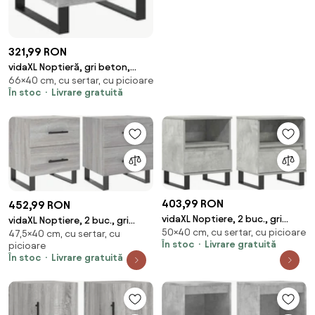
321,99 RON
vidaXL Noptieră, gri beton,
66×40 cm, cu sertar, cu picioare
40x40x66 cm, lemn compozit
În stoc
Livrare gratuită
403,99 RON
452,99 RON
vidaXL Noptiere, 2 buc., gri
vidaXL Noptiere, 2 buc., gri
50×40 cm, cu sertar, cu picioare
beton, 40x35x50 cm, lemn
47,5×40 cm, cu sertar, cu
sonoma, 40x35x47,5 cm, lemn
În stoc
Livrare gratuită
picioare
compozit
compozit
În stoc
Livrare gratuită