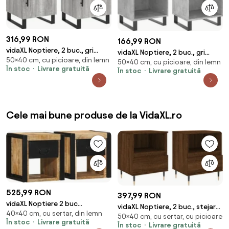
316,99 RON
166,99 RON
vidaXL Noptiere, 2 buc., gri
vidaXL Noptiere, 2 buc., gri
50×40 cm, cu picioare, din lemn
sonoma, 40x40x50 cm, lemn
50×40 cm, cu picioare, din lemn
beton, 40x35x50 cm, lemn
În stoc
Livrare gratuită
În stoc
Livrare gratuită
compozit
compozit
Cele mai bune produse de la VidaXL.ro
525,99 RON
397,99 RON
vidaXL Noptiere 2 buc
vidaXL Noptiere, 2 buc., stejar
40×40 cm, cu sertar, din lemn
40x35x40 cm lemn masiv de
50×40 cm, cu sertar, cu picioare
maro, 40x35x50 cm, lemn
În stoc
Livrare gratuită
mango
În stoc
Livrare gratuită
compozit