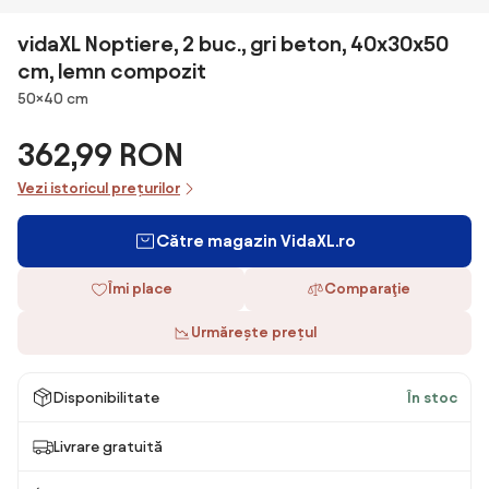
vidaXL Noptiere, 2 buc., gri beton, 40x30x50
cm, lemn compozit
Dimensiuni
50×40 cm
362,99 RON
Vezi istoricul prețurilor
Către magazin VidaXL.ro
Îmi place
Comparaţie
Urmărește prețul
Disponibilitate
În stoc
Livrare gratuită