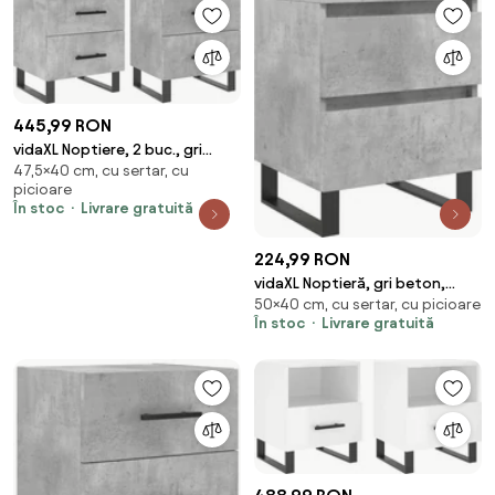
445,99 RON
vidaXL Noptiere, 2 buc., gri
47,5×40 cm, cu sertar, cu
beton, 40x35x47,5 cm, lemn
picioare
compozit
În stoc
Livrare gratuită
224,99 RON
vidaXL Noptieră, gri beton,
50×40 cm, cu sertar, cu picioare
40x35x50 cm, lemn compozit
În stoc
Livrare gratuită