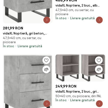
488,99 RON
vidaXL Noptiere, 2 buc., alb
47,5×40 cm, cu sertar, cu
extralucios, 40x35x47,5 cm,
picioare
lemn compozit
În stoc
Livrare gratuită
281,99 RON
vidaXL Noptieră, gri beton,
47,5×40 cm, cu sertar, cu
40x35x47,5 cm, lemn compozit
picioare
În stoc
Livrare gratuită
249,99 RON
vidaXL Noptiere, 2 buc., gri
50×40 cm, cu picioare, din PAL
sonoma, 40x30x50 cm, lemn
În stoc
Livrare gratuită
compozit