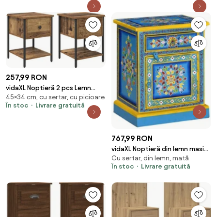
257,99 RON
vidaXL Noptieră 2 pcs Lemn
45×34 cm, cu sertar, cu picioare
vechi 34 x 35,5 x 45 cm Lemn
În stoc
Livrare gratuită
compozit
767,99 RON
vidaXL Noptieră din lemn masiv
Cu sertar, din lemn, mată
de mango, turcoaz, pictată
În stoc
Livrare gratuită
manual