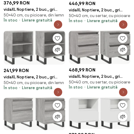
376,99 RON
446,99 RON
vidaXL Noptiere, 2 buc., gri
vidaXL Noptiere, 2 buc., gri
50×40 cm, cu picioare, din lemn
sonoma, 40x30x50 cm, lemn
50×40 cm, cu sertar, cu picioare
beton, 40x35x50 cm, lemn
În stoc
Livrare gratuită
În stoc
Livrare gratuită
compozit
compozit
468,99 RON
241,99 RON
vidaXL Noptiere, 2 buc., gri
vidaXL Noptiere, 2 buc., gri
50×40 cm, cu sertar, cu picioare
sonoma, 40x35x50 cm, lemn
50×40 cm, cu picioare, din lemn
beton, 40x30x50 cm, lemn
În stoc
Livrare gratuită
În stoc
Livrare gratuită
compozit
compozit