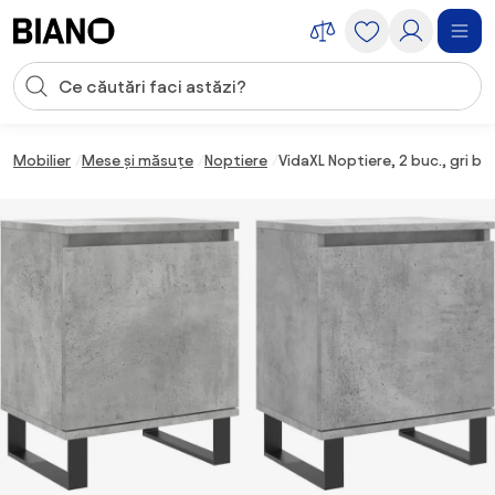
Sari peste navigare, accesează conținutul
Introducerea căutării
Sari peste conținut, mergi la subsol
Mobilier
Mese și măsuțe
Noptiere
VidaXL Noptiere, 2 buc., gri 