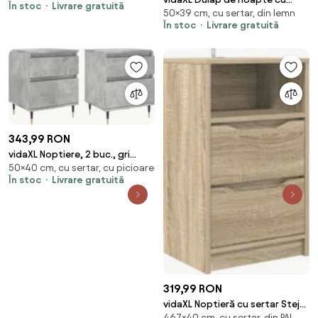
În stoc
Livrare gratuită
50×39 cm, cu sertar, din lemn
sertar Alb 39 x 34,5 x 50 cm
În stoc
Livrare gratuită
Lemn compozit
343,99 RON
vidaXL Noptiere, 2 buc., gri
50×40 cm, cu sertar, cu picioare
beton, 40x35x50 cm, lemn
În stoc
Livrare gratuită
compozit
319,99 RON
vidaXL Noptieră cu sertar Stejar
467×40 cm, cu sertar, din PAL