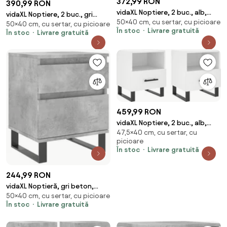
372,99 RON
390,99 RON
vidaXL Noptiere, 2 buc., alb,
vidaXL Noptiere, 2 buc., gri
50×40 cm, cu sertar, cu picioare
40x35x50 cm, lemn compozit
50×40 cm, cu sertar, cu picioare
sonoma, 40x35x50 cm, lemn
În stoc
Livrare gratuită
În stoc
Livrare gratuită
compozit
459,99 RON
vidaXL Noptiere, 2 buc., alb,
47,5×40 cm, cu sertar, cu
40x35x47,5 cm, lemn compozit
picioare
În stoc
Livrare gratuită
244,99 RON
vidaXL Noptieră, gri beton,
50×40 cm, cu sertar, cu picioare
40x35x50 cm, lemn compozit
În stoc
Livrare gratuită