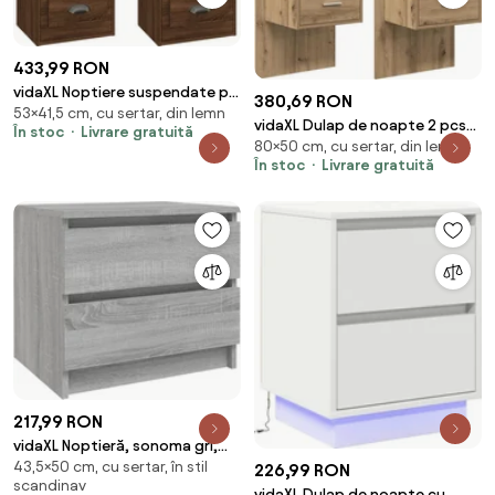
433,99 RON
vidaXL Noptiere suspendate pe
380,69 RON
53×41,5 cm, cu sertar, din lemn
perete, 2 buc, stejar maro,
vidaXL Dulap de noapte 2 pcs
În stoc
Livrare gratuită
41,5x36x53cm
80×50 cm, cu sertar, din lemn
Stejar Artizanal 50 x 32,5 x
În stoc
Livrare gratuită
80cm
217,99 RON
vidaXL Noptieră, sonoma gri,
43,5×50 cm, cu sertar, în stil
50x39x43,5 cm, lemn prelucrat
226,99 RON
scandinav
vidaXL Dulap de noapte cu