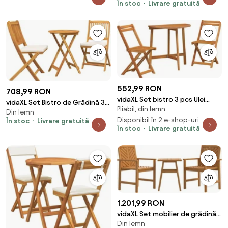
În stoc
Livrare gratuită
552,99 RON
708,99 RON
vidaXL Set bistro 3 pcs Ulei
vidaXL Set Bistro de Grădină 3
Pliabil, din lemn
Natural Lemn Solid de Acacia
Din lemn
pcs Maro Lemn Solid de Acacia
Disponibil în 2 e-shop-uri
În stoc
Livrare gratuită
În stoc
Livrare gratuită
1.201,99 RON
vidaXL Set mobilier de grădină
Din lemn
cu perne, 3 piese, lemn masiv