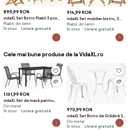
895,99 RON
914,99 RON
vidaXL Set Bistro Pliabil 3 pcs
vidaXL Set mobilier bistro, 3
Pliabil, din lemn
Maro Lemn Solid de Acacia
Pliabil, din lemn
piese, textil albastru alb/lemn
În stoc
Livrare gratuită
În stoc
Livrare gratuită
masiv
Cele mai bune produse de la VidaXL.ro
1.161,99 RON
vidaXL Set de masă pentru
Din metal
grădină 5 pcs Negru
970,99 RON
În stoc
Livrare gratuită
vidaXL Set Bistro de Grădină 3
Din metal
pcs Alb Aluminiu
În stoc
Livrare gratuită