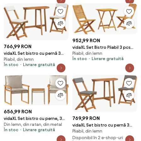
scaune balcon, set bistro, set
balcon pliabil lemn masă și
scaune | Aosom Romania
952,99 RON
766,99 RON
vidaXL Set Bistro Pliabil 3 pcs
Pliabil, din lemn
vidaXL Set bistro cu pernă 3
Maro Lemn Solid de Acacia
În stoc
Livrare gratuită
Pliabil, din lemn
pcs Ulei Natural Lemn Solid de
În stoc
Livrare gratuită
Acacia
656,99 RON
769,99 RON
vidaXL Set bistro cu perne, 3
Din lemn, din ratan, din metal
piese, bej, poliratan și lemn
vidaXL Set bistro cu pernă 3
În stoc
Livrare gratuită
Pliabil, din lemn
acacia
pcs Ulei Natural Lemn Solid de
Acacia
Disponibil în 2 e-shop-uri