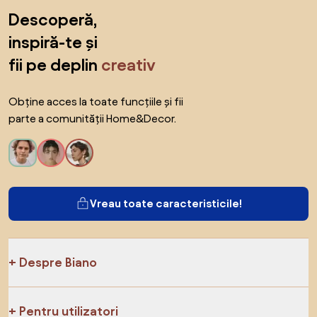
Sari peste subsol, revino la începutul paginii
Descoperă,
inspiră-te și
fii pe deplin
creativ
Obține acces la toate funcțiile și fii
parte a comunității Home&Decor.
Vreau toate caracteristicile!
Despre Biano
Pentru utilizatori