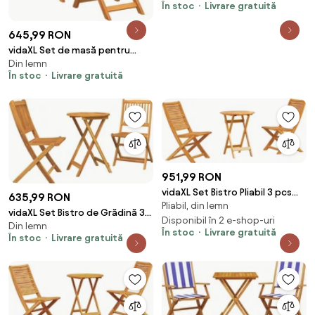
În stoc
Livrare gratuită
acacia
645,99 RON
vidaXL Set de masă pentru
Din lemn
grădină cu pernă 3 pcs Ulei
În stoc
Livrare gratuită
Natural
951,99 RON
vidaXL Set Bistro Pliabil 3 pcs
635,99 RON
Pliabil, din lemn
Maro Lemn Solid de Acacia
vidaXL Set Bistro de Grădină 3
Disponibil în 2 e-shop-uri
Din lemn
pcs Maro Lemn Solid de Acacia
În stoc
Livrare gratuită
În stoc
Livrare gratuită