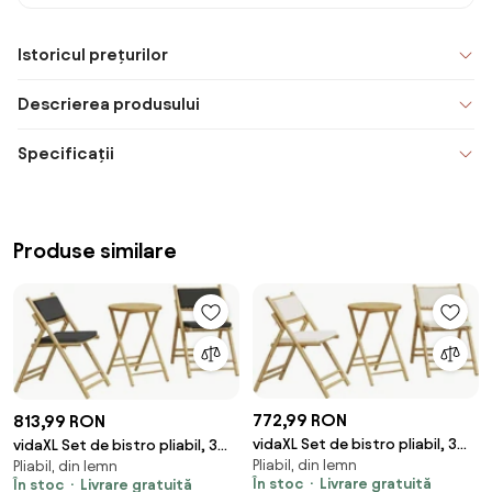
Istoricul prețurilor
Descrierea produsului
Specificații
Produse similare
772,99 RON
813,99 RON
vidaXL Set de bistro pliabil, 3
vidaXL Set de bistro pliabil, 3
Pliabil, din lemn
piese, cu perne alb crem,
Pliabil, din lemn
piese, cu perne gri închis,
În stoc
Livrare gratuită
În stoc
Livrare gratuită
bambus
bambus