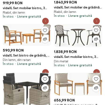
1.840,99 RON
919,99 RON
vidaXL Set mobilier de grădină,
vidaXL Set mobilier bistro, 3
Pliabil, din lemn
5 piese, bambus
Pliabil, din lemn
piese, textil antracit/lemn
În stoc
Livrare gratuită
În stoc
Livrare gratuită
masiv
590,99 RON
1.838,99 RON
vidaXL Set bistro de grădină, 3
vidaXL Set mobilier bistro, 3
Din lemn, din ratan
piese, gri, poliratan și lemn
Din metal
piese, bronz, aluminiu turnat
În stoc
Livrare gratuită
acacia
În stoc
Livrare gratuită
656,99 RON