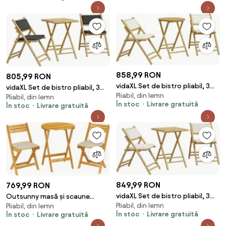
858,99 RON
805,99 RON
vidaXL Set de bistro pliabil, 3
vidaXL Set de bistro pliabil, 3
Pliabil, din lemn
piese, cu perne alb crem,
Pliabil, din lemn
piese, cu perne gri închis,
În stoc
Livrare gratuită
În stoc
Livrare gratuită
bambus
bambus
849,99 RON
769,99 RON
vidaXL Set de bistro pliabil, 3
Outsunny masă și scaune
Pliabil, din lemn
piese, cu perne alb crem,
Pliabil, din lemn
pentru balcon, masă și scaune
În stoc
Livrare gratuită
În stoc
Livrare gratuită
bambus
pentru exterior, set masă și