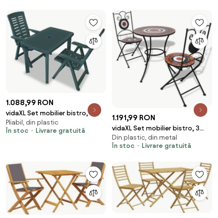
1.088,99 RON
vidaXL Set mobilier bistro, 3
1.191,99 RON
Pliabil, din plastic
piese, verde, plastic
vidaXL Set mobilier bistro, 3
În stoc
Livrare gratuită
Din plastic, din metal
piese, teracotă/alb, plăci
În stoc
Livrare gratuită
ceramice