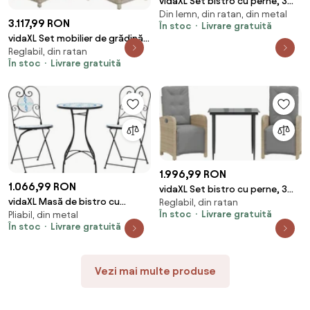
vidaXL Set bistro cu perne, 3
Din lemn, din ratan, din metal
piese, bej, poliratan și lemn
3.117,99 RON
În stoc
Livrare gratuită
acacia
vidaXL Set mobilier de grădină
Reglabil, din ratan
cu perne, 5 piese gri deschis
În stoc
Livrare gratuită
poliratan
1.996,99 RON
1.066,99 RON
vidaXL Set bistro cu perne, 3
vidaXL Masă de bistro cu
Reglabil, din ratan
piese, bej, poliratan
În stoc
Livrare gratuită
Pliabil, din metal
mozaic, albastru și alb, fier și
În stoc
Livrare gratuită
ceramică
Vezi mai multe produse