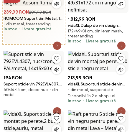
239,99 RON
299,99 RON
HOMCOM Suport din Metal, 12
1.812,99 RON
- din metal, freestanding
Sticle, de Podea, Negru | Aosom
vidaXL Dulap de vin design
În stoc
Livrare gratuită
Romania
172×49×31 cm, din lemn masiv,
tractor alb 49x31x172 cm
freestanding
mango nefinisat
În stoc
Livrare gratuită
194 RON
213,99 RON
Suport sticle vin 792EVL4307,
vidaXL Suporturi sticle de vin
60×14×15 cm, decor nuc, - din
- din metal, suspendate
nuc/crom, PAL/metal, 14x15x60
montaj pe perete 10 sticle
metal
cm
negru metal
Disponibil în 2 e-shop-uri
În stoc
Livrare gratuită