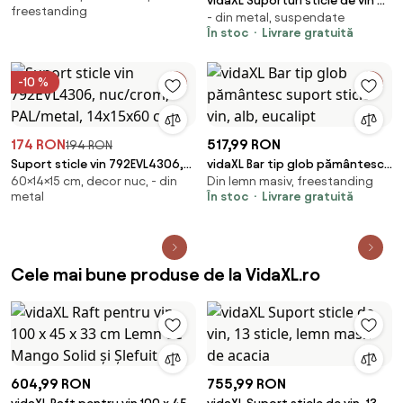
vidaXL Suporturi sticle de vin de
freestanding
- din metal, suspendate
perete 18 sticle 2 buc. negru
În stoc
Livrare gratuită
fier
-10 %
174 RON
517,99 RON
194 RON
Suport sticle vin 792EVL4306,
vidaXL Bar tip glob pământesc
60×14×15 cm, decor nuc, - din
Din lemn masiv, freestanding
nuc/crom, PAL/metal, 14x15x60
suport sticle vin, alb, eucalipt
metal
În stoc
Livrare gratuită
cm
Cele mai bune produse de la VidaXL.ro
604,99 RON
755,99 RON