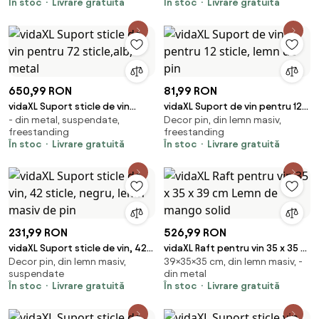
În stoc
Livrare gratuită
În stoc
Livrare gratuită
650,99 RON
81,99 RON
vidaXL Suport sticle de vin
vidaXL Suport de vin pentru 12
- din metal, suspendate,
Decor pin, din lemn masiv,
pentru 72 sticle,alb, metal
sticle, lemn de pin
freestanding
freestanding
În stoc
Livrare gratuită
În stoc
Livrare gratuită
231,99 RON
526,99 RON
vidaXL Suport sticle de vin, 42
vidaXL Raft pentru vin 35 x 35 x
Decor pin, din lemn masiv,
39×35×35 cm, din lemn masiv, -
sticle, negru, lemn masiv de pin
39 cm Lemn de mango solid
suspendate
din metal
În stoc
Livrare gratuită
În stoc
Livrare gratuită