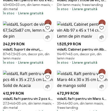
vidaXL Raft pentru vin 100 x 45 x
vidaXL Suport sticle de vin, 13
45×100×33 cm, din lemn masiv, -
Din lemn masiv, freestanding
33 cm Lemn de Mango Solid și
sticle, lemn masiv de acacia
din metal
În stoc
Livrare gratuită
Şlefuit
În stoc
Livrare gratuită
242,99 RON
1.525,99 RON
vidaXL Suport de vinuri,
vidaXL Cabinet pentru vin Alb
87×67,5×25 cm, decor pin, din
114×97×45 cm, decor pin, din
67,5x25x87 cm, lemn masiv de
97 x 45 x 114 cm Lemn de pin
lemn masiv
lemn masiv
pin
masiv
În stoc
Livrare gratuită
În stoc
Livrare gratuită
412,99 RON
472,99 RON
vidaXL Raft pentru vin 2 pcs 46
vidaXL Raft pentru vin Maro 44
27,5×46×35 cm, din lemn masiv, -
35×44×30 cm, din lemn masiv,
x 35 x 27,5 cm Lemn Solid de
x 30 x 35 cm Lemn de mango
din metal
freestanding
Acacia
solid