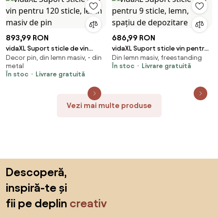
893,99 RON
686,99 RON
vidaXL Suport sticle de vin
vidaXL Suport sticle vin pentru
Decor pin, din lemn masiv, - din
Din lemn masiv, freestanding
pentru 120 sticle, lemn masiv de
9 sticle, lemn, spațiu de
metal
În stoc
Livrare gratuită
pin
depozitare
În stoc
Livrare gratuită
Vezi mai multe produse
Sari peste subsol, revino la începutul paginii
Descoperă,
inspiră-te și
fii pe deplin
creativ