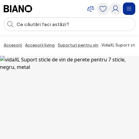
Sari peste navigare, accesează conținutul
Introducerea căutării
Sari peste conținut, mergi la subsol
Accesorii
Accesorii living
Suporturi pentru vin
VidaXL Suport stic