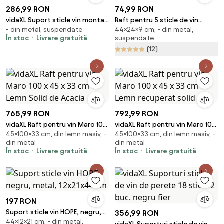
286,99 RON
74,99 RON
vidaXL Suport sticle vin montat
Raft pentru 5 sticle de vin
- din metal, suspendate
44×24×9 cm, - din metal,
pe perete,2 buc.,7 sticle,auriu,
negru pentru perete din metal
În stoc
Livrare gratuită
suspendate
metal
Lava – Metaltex
(12)
765,99 RON
792,99 RON
vidaXL Raft pentru vin Maro 100
vidaXL Raft pentru vin Maro 100
45×100×33 cm, din lemn masiv, -
45×100×33 cm, din lemn masiv, -
x 45 x 33 cm Lemn Solid de
x 45 x 33 cm Lemn recuperat
din metal
din metal
Acacia
solid
În stoc
Livrare gratuită
În stoc
Livrare gratuită
197 RON
Suport sticle vin HOPE, negru,
356,99 RON
44×12×21 cm, - din metal,
metal, 12x21x44 cm