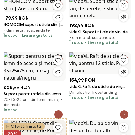
179,99 RON
HOMCOM suport sticle slim |
192,99 RON
- din metal, suspendate
Aosom Romania
vidaXL Suport sticle de vin, de
În stoc
Livrare gratuită
- din metal, suspendate
perete, 7 sticle, auriu, metal
În stoc
Livrare gratuită
154,99 RON
vidaXL Raft de sticle de vin,
658,99 RON
Din plastic, freestanding
pentru 12 sticle, PP, stivuibil
Suport pentru sticle din lemn
În stoc
Livrare gratuită
75×35×25 cm, din lemn masiv, -
de acacia și metal, 35x25x75
din metal
cm, finisaj natural/negru
În stoc
Ofertă limitată
-20 %