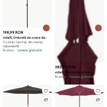
198,99 RON
vidaXL Umbrelă de soare de
Cu braț central, din metal,
plajă, antracit, 180x120 cm
rabatabilă
În stoc
Livrare gratuită
382,99 RON
vidaXL Pânză de schimb
În stoc
Livrare gratuită
umbrelă de soare de grădină
roșu bordo 610 cm