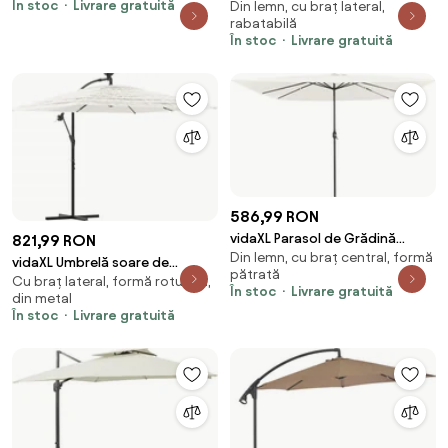
În stoc
Livrare gratuită
Din lemn, cu braț lateral,
suspendată 300 x 400 cm, alb
rabatabilă
În stoc
Livrare gratuită
586,99 RON
vidaXL Parasol de Grădină
821,99 RON
Din lemn, cu braț central, formă
Nisipiu 295 x 295 x 245 cm
vidaXL Umbrelă soare de
pătrată
Poliester și oțel
Cu braț lateral, formă rotundă,
grădină stâlp din oțel, alb
În stoc
Livrare gratuită
din metal
246x246x230cm
În stoc
Livrare gratuită