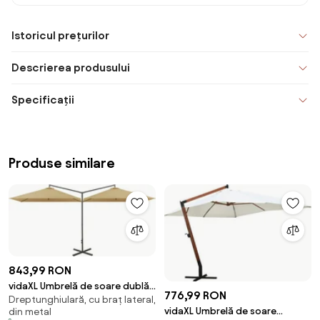
Istoricul prețurilor
Descrierea produsului
Specificații
Produse similare
843,99 RON
vidaXL Umbrelă de soare dublă
776,99 RON
Dreptunghiulară, cu braț lateral,
cu stâlp din oțel, taupe,
vidaXL Umbrelă de soare
din metal
600x300 cm