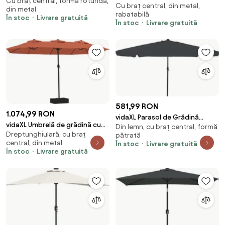
Cu braț central, formă rotundă,
stâlp din aluminiu, antracit,
Cu braț central, din metal,
plajă, albastru azuriu, 200x125
din metal
270x246 cm
rabatabilă
cm
În stoc
Livrare gratuită
În stoc
Livrare gratuită
581,99 RON
1.074,99 RON
vidaXL Parasol de Grădină
vidaXL Umbrelă de grădină cu
Din lemn, cu braț central, formă
Antracit 395 x 395 x 245 cm
Dreptunghiulară, cu braț
două capete/LED, cărămiziu,
pătrată
Poliester
central, din metal
În stoc
Livrare gratuită
449x265 cm
În stoc
Livrare gratuită