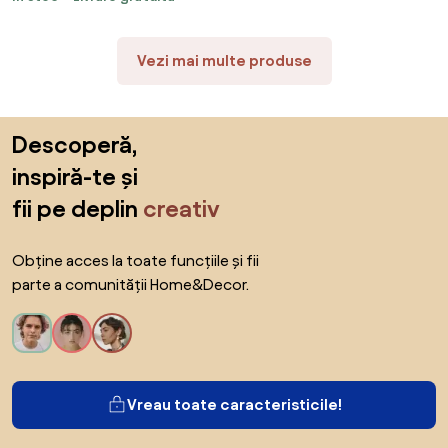
Vezi mai multe produse
Sari peste subsol, revino la începutul paginii
Descoperă,
inspiră-te și
fii pe deplin
creativ
Obține acces la toate funcțiile și fii
parte a comunității Home&Decor.
Vreau toate caracteristicile!