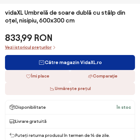
vidaXL Umbrelă de soare dublă cu stâlp din
oțel, nisipiu, 600x300 cm
833,99 RON
Vezi istoricul prețurilor
Către magazin VidaXL.ro
Îmi place
Comparaţie
Urmărește prețul
Disponibilitate
În stoc
Livrare gratuită
Puteți returna produsul în termen de 14 de zile.