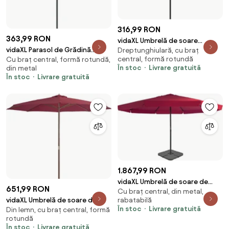
316,99 RON
363,99 RON
vidaXL Umbrelă de soare
vidaXL Parasol de Grădină
Dreptunghiulară, cu braț
exterior, stâlp metal, antracit,
central, formă rotundă
Cu braț central, formă rotundă,
Nisipiu 294 x 150 x 223 cm
300x200 cm
În stoc
Livrare gratuită
din metal
Poliester și oțel
În stoc
Livrare gratuită
1.867,99 RON
vidaXL Umbrelă de soare de
651,99 RON
Cu braț central, din metal,
grădină, bază portabilă, roșu
rabatabilă
vidaXL Umbrelă de soare de
În stoc
Livrare gratuită
Din lemn, cu braț central, formă
exterior cu stâlp din lemn,
rotundă
vișiniu, 350 cm
În stoc
Livrare gratuită