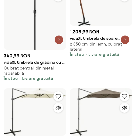
1.208,99 RON
vidaXL Umbrelă de soare
⌀ 350 cm, din lemn, cu braț
suspendată cu stâlp de lemn,
lateral
350 cm, alb
În stoc
Livrare gratuită
340,99 RON
vidaXL Umbrelă de grădină cu 3
Cu braț central, din metal,
niveluri, stâlp aluminiu, nisipiu, 2
rabatabilă
m
În stoc
Livrare gratuită