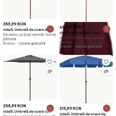
355,99 RON
481,99 RON
vidaXL Umbrelă de soare de
vidaXL Umbrelă de soare
Din lemn, cu braț central, formă
grădină stâlp din lemn,
⌀ 300 cm, din lemn, cu braț
exterior, stâlp din lemn, 300
pătrată
antracit, 299x240cm
central
cm, roșu bordo
În stoc
Livrare gratuită
În stoc
Livrare gratuită
258,99 RON
215,99 RON
vidaXL Umbrelă de soare cu
vidaXL Umbrelă de soare de