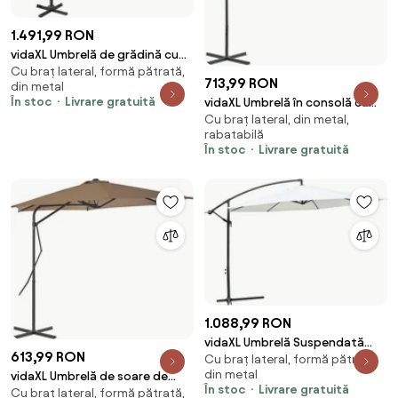
1.491,99 RON
vidaXL Umbrelă de grădină cu
Cu braț lateral, formă pătrată,
consolă și blat dublu, 300x300
713,99 RON
din metal
cm, culoare nisip
În stoc
Livrare gratuită
vidaXL Umbrelă în consolă cu
Cu braț lateral, din metal,
stâlp din oțel, taupe, 300 cm
rabatabilă
În stoc
Livrare gratuită
1.088,99 RON
vidaXL Umbrelă Suspendată
613,99 RON
Cu braț lateral, formă pătrată,
pentru Soare Alb
din metal
vidaXL Umbrelă de soare de
În stoc
Livrare gratuită
Cu braț lateral, formă pătrată,
exterior, stâlp din oțel, gri