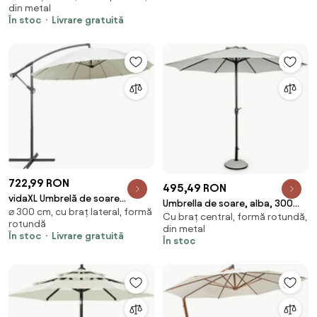
din metal
taupe, 300 cm
În stoc
Livrare gratuită
722,99 RON
495,49 RON
vidaXL Umbrelă de soare
Umbrella de soare, alba, 300
⌀ 300 cm, cu braț lateral, formă
suspendată, alb, 3 m, stâlp de
Cu braț central, formă rotundă,
cm, Kalife, Yes
rotundă
aluminiu
din metal
În stoc
Livrare gratuită
În stoc