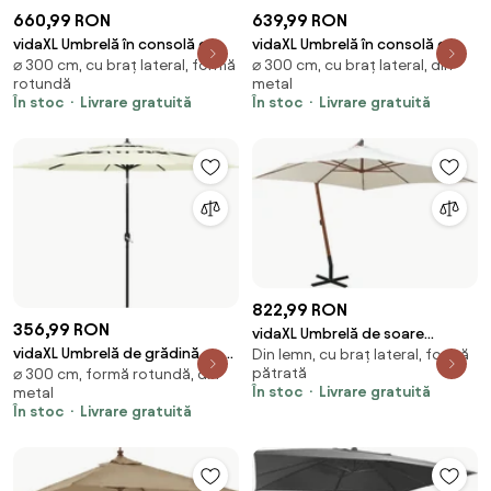
660,99 RON
639,99 RON
vidaXL Umbrelă în consolă cu
vidaXL Umbrelă în consolă cu
⌀ 300 cm, cu braț lateral, formă
⌀ 300 cm, cu braț lateral, din
stâlp și LED-uri, nisipiu, 300 cm
stâlp și LED-uri, taupe, 300 cm
rotundă
metal
În stoc
Livrare gratuită
În stoc
Livrare gratuită
822,99 RON
356,99 RON
vidaXL Umbrelă de soare
vidaXL Umbrelă de grădină cu 3
Din lemn, cu braț lateral, formă
suspendată cu stâlp de lemn,
pătrată
⌀ 300 cm, formă rotundă, din
niveluri, stâlp aluminiu, nisipiu, 3
300x300 cm, alb
În stoc
Livrare gratuită
metal
m
În stoc
Livrare gratuită