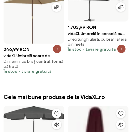
1.703,99 RON
vidaXL Umbrelă în consolă cu
Dreptunghiulară, cu braț lateral,
LED stâlp din aluminiu antracit
din metal
400x300cm
246,99 RON
În stoc
Livrare gratuită
vidaXL Umbrelă soare de
Din lemn, cu braț central, formă
grădină stâlp din lemn taupe
pătrată
198x198x231 cm
În stoc
Livrare gratuită
Cele mai bune produse de la VidaXL.ro