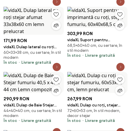
303,99 RON
vidaXL Suport pentru
171,99 RON
68,5×60×40 cm, cu sertare, în
imprimantă cu roți, stejar
vidaXL Dulap lateral cu roți
stil modern
fumuriu, 60x40x68,5 cm
60×33×38 cm, cu sertare, în stil
stejar afumat 33x38x60 cm
În stoc
Livrare gratuită
modern
lemn prelucrat
În stoc
Livrare gratuită
290,99 RON
267,99 RON
vidaXL Dulap de Baie Stejar
vidaXL Dulap cu roți, stejar
44×40×40 cm, cu sertare, în stil
72×60×53 cm, în stil modern,
fumuriu 40,5 x 40 x 44 cm Lemn
fumuriu, 60x53x72 cm, lemn
modern
decor stejar
compozit
prelucrat
În stoc
Livrare gratuită
În stoc
Livrare gratuită