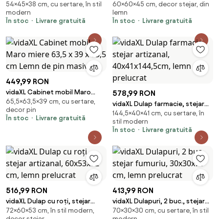
54×45×38 cm, cu sertare, în stil
60×60×45 cm, decor stejar, din
fumuriu, 45x38x54 cm, lemn
maro, 60x45x60 cm, lemn
modern
lemn
prelucrat
prelucrat
În stoc
Livrare gratuită
În stoc
Livrare gratuită
449,99 RON
vidaXL Cabinet mobil Maro
578,99 RON
65,5×63,5×39 cm, cu sertare,
miere 63,5 x 39 x 65,5 cm Lemn
vidaXL Dulap farmacie, stejar
decor pin
de pin masiv
144,5×40×41 cm, cu sertare, în
artizanal, 40x41x144,5cm, lemn
În stoc
Livrare gratuită
stil modern
prelucrat
În stoc
Livrare gratuită
516,99 RON
413,99 RON
vidaXL Dulap cu roți, stejar
vidaXL Dulapuri, 2 buc., stejar
72×60×53 cm, în stil modern,
70×30×30 cm, cu sertare, în stil
artizanal, 60x53x72 cm, lemn
fumuriu, 30x30x70 cm, lemn
decor stejar
modern