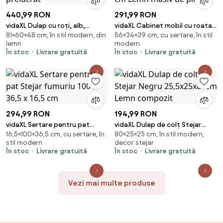
440,99 RON
291,99 RON
vidaXL Dulap cu roți, alb,
vidaXL Cabinet mobil cu roata
81×60×48 cm, în stil modern, din
56×34×39 cm, cu sertare, în stil
60x48x81 cm, lemn prelucrat
Negru 34 x 39 x 56 cm Lemn
lemn
modern
masiv de pin
În stoc
Livrare gratuită
În stoc
Livrare gratuită
294,99 RON
194,99 RON
vidaXL Sertare pentru pat
vidaXL Dulap de colț Stejar
16,5×100×36,5 cm, cu sertare, în
80×25×25 cm, în stil modern,
Stejar fumuriu 100 x 36,5 x 16,5
Negru 25,5x25x80cm Lemn
stil modern
decor stejar
cm
compozit
În stoc
Livrare gratuită
În stoc
Livrare gratuită
Vezi mai multe produse