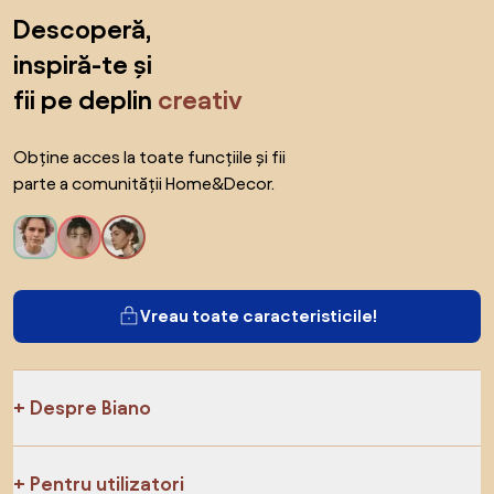
Sari peste subsol, revino la începutul paginii
Descoperă,
inspiră-te și
fii pe deplin
creativ
Obține acces la toate funcțiile și fii
parte a comunității Home&Decor.
Vreau toate caracteristicile!
Despre Biano
Pentru utilizatori