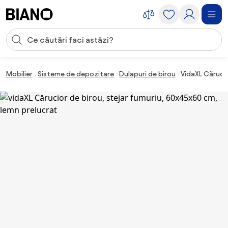
Sari peste navigare, accesează conținutul
Introducerea căutării
Sari peste conținut, mergi la subsol
Mobilier
Sisteme de depozitare
Dulapuri de birou
VidaXL Cărucio