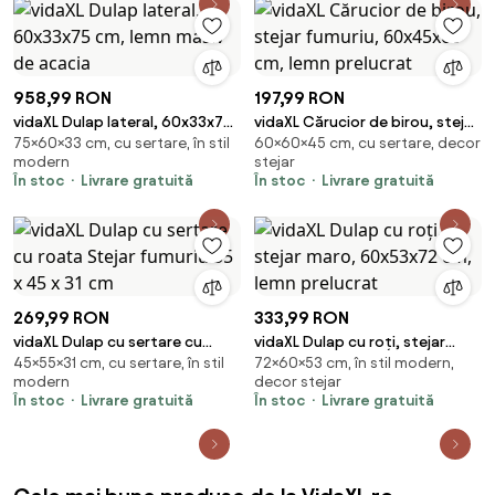
958,99 RON
197,99 RON
vidaXL Dulap lateral, 60x33x75
vidaXL Cărucior de birou, stejar
75×60×33 cm, cu sertare, în stil
60×60×45 cm, cu sertare, decor
cm, lemn masiv de acacia
fumuriu, 60x45x60 cm, lemn
modern
stejar
prelucrat
În stoc
Livrare gratuită
În stoc
Livrare gratuită
269,99 RON
333,99 RON
vidaXL Dulap cu sertare cu
vidaXL Dulap cu roți, stejar
45×55×31 cm, cu sertare, în stil
72×60×53 cm, în stil modern,
roata Stejar fumuriu 55 x 45 x 31
maro, 60x53x72 cm, lemn
modern
decor stejar
cm
prelucrat
În stoc
Livrare gratuită
În stoc
Livrare gratuită