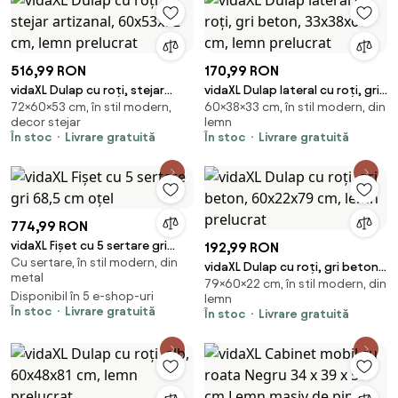
516,99 RON
170,99 RON
vidaXL Dulap cu roți, stejar
vidaXL Dulap lateral cu roți, gri
72×60×53 cm, în stil modern,
60×38×33 cm, în stil modern, din
artizanal, 60x53x72 cm, lemn
beton, 33x38x60 cm, lemn
decor stejar
lemn
prelucrat
prelucrat
În stoc
Livrare gratuită
În stoc
Livrare gratuită
774,99 RON
vidaXL Fișet cu 5 sertare gri
192,99 RON
Cu sertare, în stil modern, din
68,5 cm oțel
vidaXL Dulap cu roți, gri beton,
metal
79×60×22 cm, în stil modern, din
60x22x79 cm, lemn prelucrat
Disponibil în 5 e-shop-uri
lemn
În stoc
Livrare gratuită
În stoc
Livrare gratuită