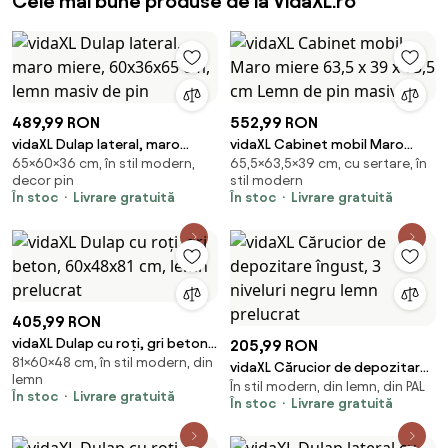
Cele mai bune produse de la VidaXL.ro
489,99 RON
552,99 RON
vidaXL Dulap lateral, maro
vidaXL Cabinet mobil Maro
65×60×36 cm, în stil modern,
65,5×63,5×39 cm, cu sertare, în
miere, 60x36x65 cm, lemn
miere 63,5 x 39 x 65,5 cm Lemn
decor pin
stil modern
masiv de pin
de pin masiv
În stoc
Livrare gratuită
În stoc
Livrare gratuită
405,99 RON
vidaXL Dulap cu roți, gri beton,
205,99 RON
81×60×48 cm, în stil modern, din
60x48x81 cm, lemn prelucrat
vidaXL Cărucior de depozitare
lemn
În stil modern, din lemn, din PAL
îngust, 3 niveluri negru lemn
În stoc
Livrare gratuită
În stoc
Livrare gratuită
prelucrat