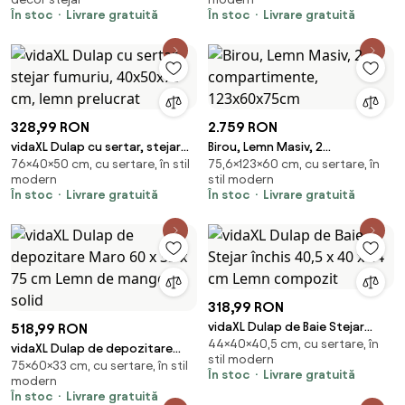
prelucrat
prelucrat
În stoc
Livrare gratuită
În stoc
Livrare gratuită
328,99 RON
2.759 RON
vidaXL Dulap cu sertar, stejar
Birou, Lemn Masiv, 2
76×40×50 cm, cu sertare, în stil
75,6×123×60 cm, cu sertare, în
fumuriu, 40x50x76 cm, lemn
compartimente, 123x60x75cm
modern
stil modern
prelucrat
În stoc
Livrare gratuită
În stoc
Livrare gratuită
318,99 RON
vidaXL Dulap de Baie Stejar
518,99 RON
44×40×40,5 cm, cu sertare, în
închis 40,5 x 40 x 44 cm Lemn
vidaXL Dulap de depozitare
stil modern
compozit
75×60×33 cm, cu sertare, în stil
Maro 60 x 33 x 75 cm Lemn de
În stoc
Livrare gratuită
modern
mango solid
În stoc
Livrare gratuită