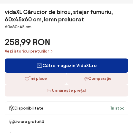
vidaXL Cărucior de birou, stejar fumuriu,
60x45x60 cm, lemn prelucrat
Dimensiuni
60×60×45 cm
258,99 RON
Vezi istoricul prețurilor
Către magazin VidaXL.ro
Îmi place
Comparaţie
Urmărește prețul
Disponibilitate
În stoc
Livrare gratuită