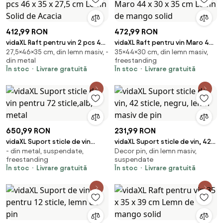
412,99 RON
472,99 RON
vidaXL Raft pentru vin 2 pcs 46
vidaXL Raft pentru vin Maro 44
27,5×46×35 cm, din lemn masiv, -
35×44×30 cm, din lemn masiv,
x 35 x 27,5 cm Lemn Solid de
x 30 x 35 cm Lemn de mango
din metal
freestanding
Acacia
solid
În stoc
Livrare gratuită
În stoc
Livrare gratuită
650,99 RON
231,99 RON
vidaXL Suport sticle de vin
vidaXL Suport sticle de vin, 42
- din metal, suspendate,
Decor pin, din lemn masiv,
pentru 72 sticle,alb, metal
sticle, negru, lemn masiv de pin
freestanding
suspendate
În stoc
Livrare gratuită
În stoc
Livrare gratuită