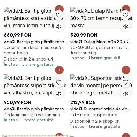
660,99 RON
520,99 RON
vidaXL Bar tip glob pământesc
vidaXL Dulap Maro 60 x 30 x 70
Decor arțar, decor mesteacăn,
70×60×30 cm, din lemn masiv,
stativ sticle de vin, maro lemn
cm Lemn recuperat masiv
decor frasin
freestanding
eucalipt
În stoc
Livrare gratuită
Disponibil în 2 e-shop-uri
În stoc
Livrare gratuită
950,99 RON
213,99 RON
vidaXL Bar tip glob pământesc
vidaXL Suporturi sticle de vin
Din lemn masiv, freestanding
- din metal, suspendate
suport sticle de vin, albastru,
montaj pe perete 10 sticle
În stoc
Livrare gratuită
eucalipt
negru metal
Disponibil în 2 e-shop-uri
În stoc
Livrare gratuită