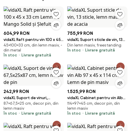
604,99 RON
755,99 RON
vidaXL Raft pentru vin 100 x 45 x
vidaXL Suport sticle de vin, 13
45×100×33 cm, din lemn masiv, -
Din lemn masiv, freestanding
33 cm Lemn de Mango Solid și
sticle, lemn masiv de acacia
din metal
În stoc
Livrare gratuită
Şlefuit
În stoc
Livrare gratuită
242,99 RON
1.525,99 RON
vidaXL Suport de vinuri,
vidaXL Cabinet pentru vin Alb
87×67,5×25 cm, decor pin, din
114×97×45 cm, decor pin, din
67,5x25x87 cm, lemn masiv de
97 x 45 x 114 cm Lemn de pin
lemn masiv
lemn masiv
pin
masiv
În stoc
Livrare gratuită
În stoc
Livrare gratuită