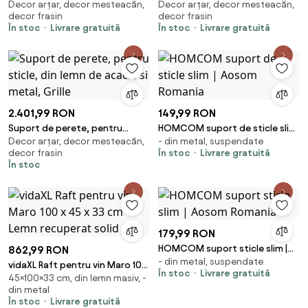
Decor arțar, decor mesteacăn,
Decor arțar, decor mesteacăn,
stativ sticle de vin, maro lemn
stativ sticle de vin negru lemn
decor frasin
decor frasin
eucalipt
eucalipt
În stoc
Livrare gratuită
În stoc
Livrare gratuită
2.401,99 RON
149,99 RON
Suport de perete, pentru
HOMCOM suport de sticle slim
Decor arțar, decor mesteacăn,
- din metal, suspendate
sticle, din lemn de acacia si
| Aosom Romania
decor frasin
În stoc
Livrare gratuită
metal, Grille
În stoc
179,99 RON
HOMCOM suport sticle slim |
862,99 RON
- din metal, suspendate
Aosom Romania
vidaXL Raft pentru vin Maro 100
În stoc
Livrare gratuită
45×100×33 cm, din lemn masiv, -
x 45 x 33 cm Lemn recuperat
din metal
solid
În stoc
Livrare gratuită