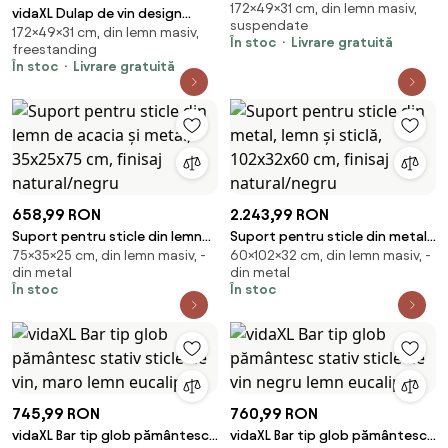
172×49×31 cm, din lemn masiv,
tractor 49x31x172 cm lemn
vidaXL Dulap de vin design
suspendate
masiv de mango
172×49×31 cm, din lemn masiv,
tractor alb 49x31x172 cm
În stoc
Livrare gratuită
freestanding
mango nefinisat
În stoc
Livrare gratuită
658,99 RON
2.243,99 RON
Suport pentru sticle din lemn
Suport pentru sticle din metal,
75×35×25 cm, din lemn masiv, -
60×102×32 cm, din lemn masiv, -
de acacia și metal, 35x25x75
lemn și sticlă, 102x32x60 cm,
din metal
din metal
cm, finisaj natural/negru
finisaj natural/negru
În stoc
În stoc
745,99 RON
760,99 RON
vidaXL Bar tip glob pământesc
vidaXL Bar tip glob pământesc