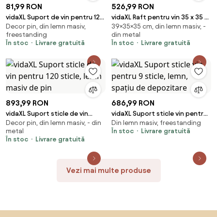
81,99 RON
526,99 RON
vidaXL Suport de vin pentru 12
vidaXL Raft pentru vin 35 x 35 x
Decor pin, din lemn masiv,
39×35×35 cm, din lemn masiv, -
sticle, lemn de pin
39 cm Lemn de mango solid
freestanding
din metal
În stoc
Livrare gratuită
În stoc
Livrare gratuită
893,99 RON
686,99 RON
vidaXL Suport sticle de vin
vidaXL Suport sticle vin pentru
Decor pin, din lemn masiv, - din
Din lemn masiv, freestanding
pentru 120 sticle, lemn masiv de
9 sticle, lemn, spațiu de
metal
În stoc
Livrare gratuită
pin
depozitare
În stoc
Livrare gratuită
Vezi mai multe produse
Sari peste subsol, revino la începutul paginii