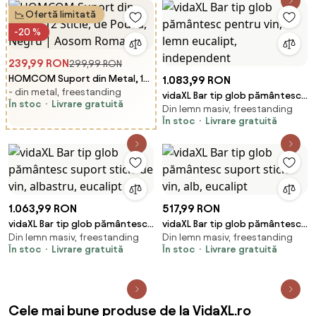
Ofertă limitată
-20 %
239,99 RON
299,99 RON
HOMCOM Suport din Metal, 12
1.083,99 RON
- din metal, freestanding
Sticle, de Podea, Negru | Aosom
vidaXL Bar tip glob pământesc
În stoc
Livrare gratuită
Romania
Din lemn masiv, freestanding
pentru vin, lemn eucalipt,
În stoc
Livrare gratuită
independent
1.063,99 RON
517,99 RON
vidaXL Bar tip glob pământesc
vidaXL Bar tip glob pământesc
Din lemn masiv, freestanding
Din lemn masiv, freestanding
suport sticle de vin, albastru,
suport sticle vin, alb, eucalipt
În stoc
Livrare gratuită
În stoc
Livrare gratuită
eucalipt
Cele mai bune produse de la VidaXL.ro