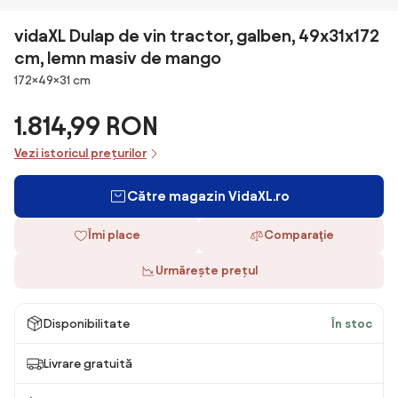
vidaXL Dulap de vin tractor, galben, 49x31x172
cm, lemn masiv de mango
Dimensiuni
172×49×31 cm
1.814,99 RON
Vezi istoricul prețurilor
Către magazin VidaXL.ro
Îmi place
Comparaţie
Urmărește prețul
Disponibilitate
În stoc
Livrare gratuită