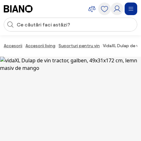
Sari peste navigare, accesează conținutul
Introducerea căutării
Sari peste conținut, mergi la subsol
Accesorii
Accesorii living
Suporturi pentru vin
VidaXL Dulap de vi