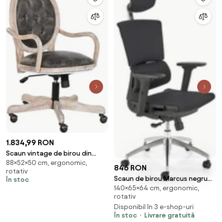
1.834,99 RON
Scaun vintage de birou din
88×52×50 cm, ergonomic,
piele ecologică maro închis cu
846 RON
rotativ
roți și înălțime reglabilă, lemn
Scaun de birou Marcus negru
În stoc
cu finisaj alb antichizat,
140×65×64 cm, ergonomic,
H140 cm
„Régent"
rotativ
Disponibil în 3 e-shop-uri
În stoc
Livrare gratuită