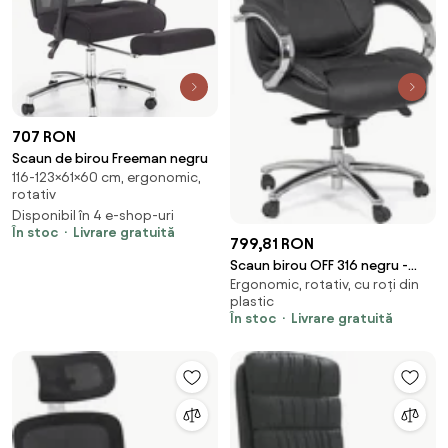
707 RON
Scaun de birou Freeman negru
116-123×61×60 cm, ergonomic,
rotativ
Disponibil în 4 e-shop-uri
În stoc
Livrare gratuită
799,81 RON
Scaun birou OFF 316 negru -
Ergonomic, rotativ, cu roți din
rezistent 150 KG
plastic
În stoc
Livrare gratuită