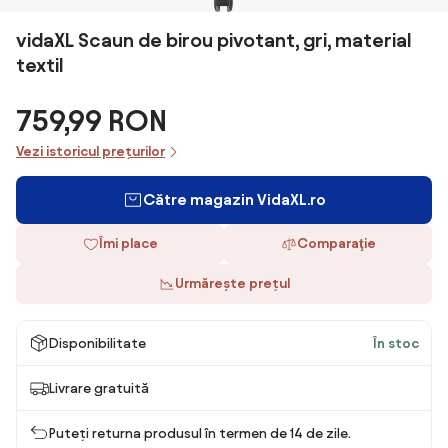
vidaXL Scaun de birou pivotant, gri, material
textil
759,99 RON
Vezi istoricul prețurilor
Către magazin VidaXL.ro
Îmi place
Comparaţie
Urmărește prețul
Disponibilitate
În stoc
Livrare gratuită
Puteți returna produsul în termen de 14 de zile.