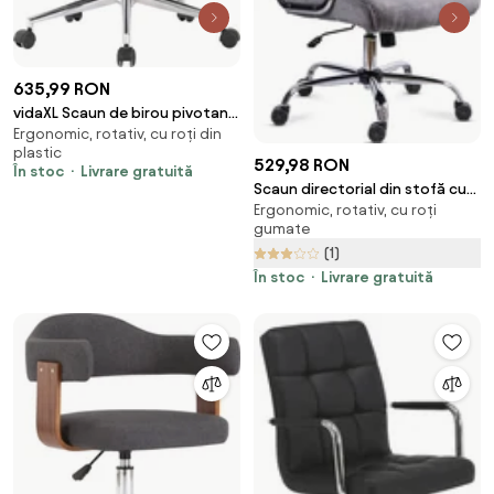
635,99 RON
vidaXL Scaun de birou pivotant,
Ergonomic, rotativ, cu roți din
gri, material textil
plastic
529,98 RON
În stoc
Livrare gratuită
Scaun directorial din stofă cu
Ergonomic, rotativ, cu roți
bază metalică și arcuri OFF 709
gumate
gri
(1)
În stoc
Livrare gratuită