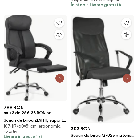
În stoc
Livrare gratuită
799 RON
sau 3 de 266,33 RON ori
Scaun de birou ZENITH, suport
107-117×60×51 cm, ergonomic,
pentru picioare, recliner 135 ,
303 RON
rotativ
Piele ecologica, Negru
Scaun de birou Q-025 material
Livrare în peste 1 zi