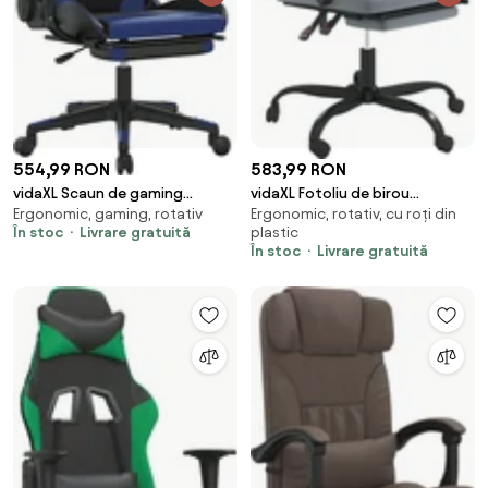
554,99 RON
583,99 RON
vidaXL Scaun de gaming
vidaXL Fotoliu de birou
Ergonomic, gaming, rotativ
Ergonomic, rotativ, cu roți din
masaj/suport picioare
rabatabil, gri închis, catifea
În stoc
Livrare gratuită
plastic
negru/albastru piele eco
În stoc
Livrare gratuită