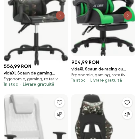
904,99 RON
556,99 RON
vidaXL Scaun de racing cu
vidaXL Scaun de gaming
Ergonomic, gaming, rotativ
suport picioare verde/negru
Ergonomic, gaming, rotativ
pivotant, negru și camuflaj,
În stoc
Livrare gratuită
piele ecologică
În stoc
Livrare gratuită
piele ecologică