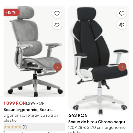
-15 %
1.099 RON
1.299 RON
Scaun ergonomic, Sezut
643 RON
Ergonomic, rotativ, cu roți din
Translatie, cotiere 9D, tetiera
plastic
6D, suport lombar reglabil,
Scaun de birou Chrono negru
(1)
spătar reglabil inaltime,
120-128×65×70 cm, ergonomic,
alb
rotativ