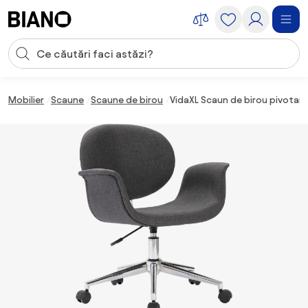
Sari peste navigare, accesează conținutul
Introducerea căutării
Sari peste conținut, mergi la subsol
Mobilier
Scaune
Scaune de birou
VidaXL Scaun de birou pivotant, 