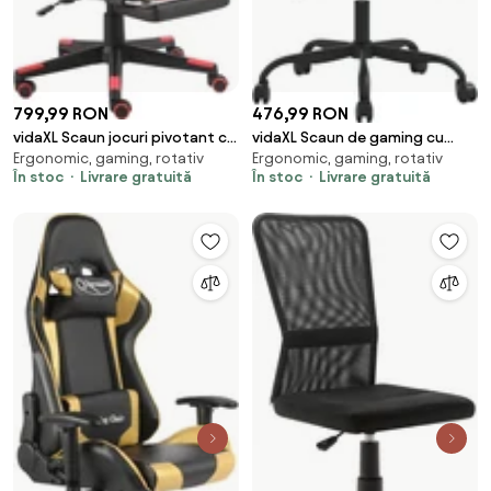
799,99 RON
476,99 RON
vidaXL Scaun jocuri pivotant cu
vidaXL Scaun de gaming cu
Ergonomic, gaming, rotativ
Ergonomic, gaming, rotativ
suport de picioare, roșu, PVC
masaj, negru și crem, material
În stoc
Livrare gratuită
În stoc
Livrare gratuită
textil