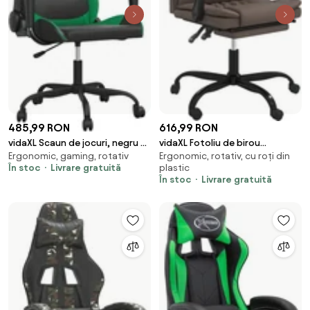
485,99 RON
616,99 RON
vidaXL Scaun de jocuri, negru și
vidaXL Fotoliu de birou
Ergonomic, gaming, rotativ
Ergonomic, rotativ, cu roți din
verde, piele ecologică
rabatabil, maro, piele
În stoc
Livrare gratuită
plastic
ecologică
În stoc
Livrare gratuită