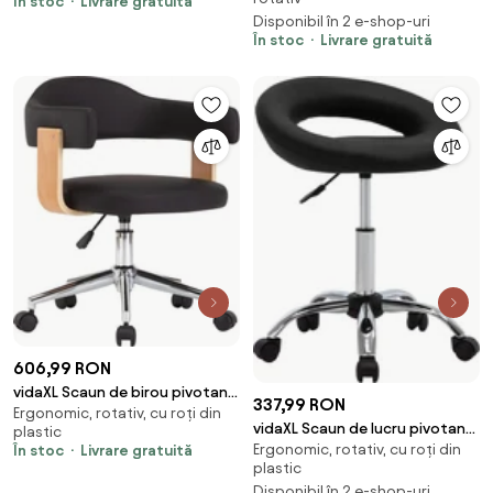
pivotant, suport picioare, Gri
În stoc
Livrare gratuită
Disponibil în 2 e-shop-uri
În stoc
Livrare gratuită
606,99 RON
vidaXL Scaun de birou pivotant,
337,99 RON
Ergonomic, rotativ, cu roți din
negru, lemn curbat și piele
vidaXL Scaun de lucru pivotant,
plastic
ecologică
Ergonomic, rotativ, cu roți din
În stoc
Livrare gratuită
negru, piele ecologică
plastic
Disponibil în 2 e-shop-uri