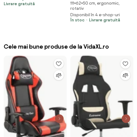
111×62×50 cm, ergonomic,
negru
Livrare gratuită
rotativ
Disponibil în 4 e-shop-uri
În stoc
Livrare gratuită
Cele mai bune produse de la VidaXL.ro