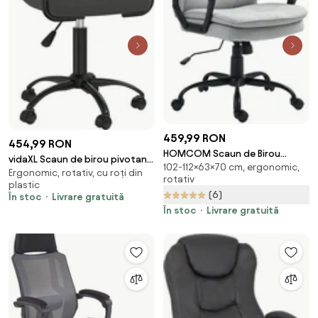
459,99 RON
454,99 RON
HOMCOM Scaun de Birou
vidaXL Scaun de birou pivotant,
102-112×63×70 cm, ergonomic,
Ergonomic cu Spătar Înalt,
Ergonomic, rotativ, cu roți din
negru, catifea
rotativ
Înălțime Reglabilă, Funcție de
plastic
(6)
Leagăn și Brațe, 63x70x102-112
În stoc
Livrare gratuită
cm, Gri | Aosom Romania
În stoc
Livrare gratuită