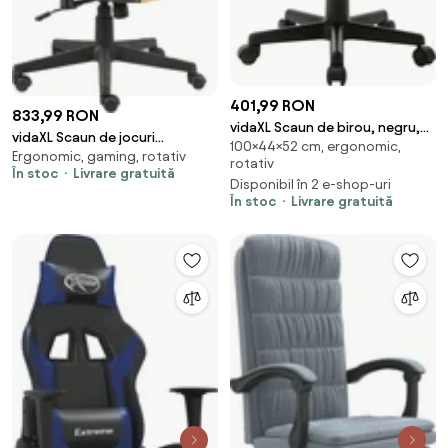
401,99 RON
833,99 RON
vidaXL Scaun de birou, negru,
vidaXL Scaun de jocuri
100×44×52 cm, ergonomic,
44x52x100 cm, plasă textil
Ergonomic, gaming, rotativ
pivotant, auriu, PVC
rotativ
În stoc
Livrare gratuită
Disponibil în 2 e-shop-uri
În stoc
Livrare gratuită