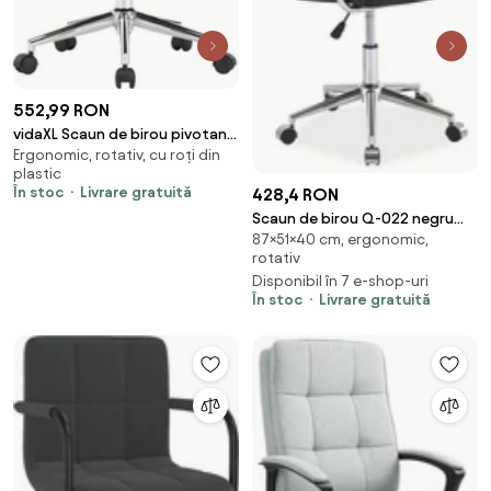
552,99 RON
vidaXL Scaun de birou pivotant,
Ergonomic, rotativ, cu roți din
gri, lemn curbat și material
plastic
textil
În stoc
Livrare gratuită
428,4 RON
Scaun de birou Q-022 negru
87×51×40 cm, ergonomic,
piele ecologica – H87 cm
rotativ
Disponibil în 7 e-shop-uri
În stoc
Livrare gratuită