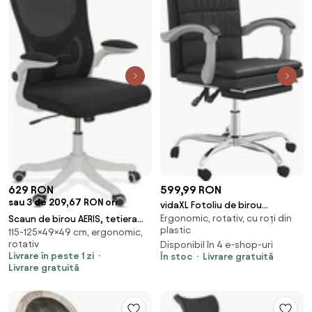
629 RON
599,99 RON
sau 3 de 209,67 RON ori
vidaXL Fotoliu de birou
Ergonomic, rotativ, cu roți din
Scaun de birou AERIS, tetiera
rabatabil, negru, piele
plastic
115-125×49×49 cm, ergonomic,
reglabila, brate rabatabile,
ecologică
rotativ
Disponibil în 4 e-shop-uri
Mesh, Negru
Livrare în peste 1 zi
În stoc
Livrare gratuită
Livrare gratuită