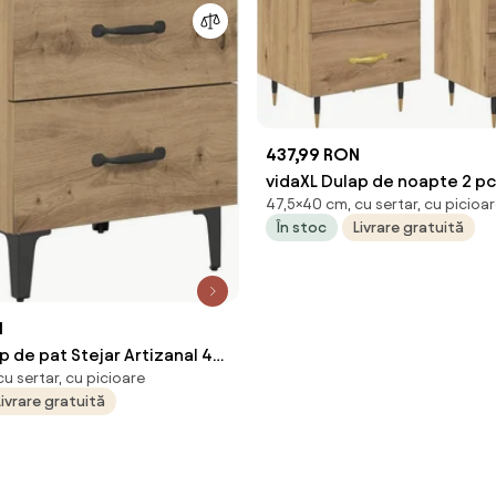
437,99 RON
vidaXL Dulap de noapte 2 pc
47,5×40 cm, cu sertar, cu picioa
Artizanal 40 x 35 x 47,5 cm
În stoc
Livrare gratuită
N
p de pat Stejar Artizanal 40
u sertar, cu picioare
5 cm Lemn compozit
Livrare gratuită