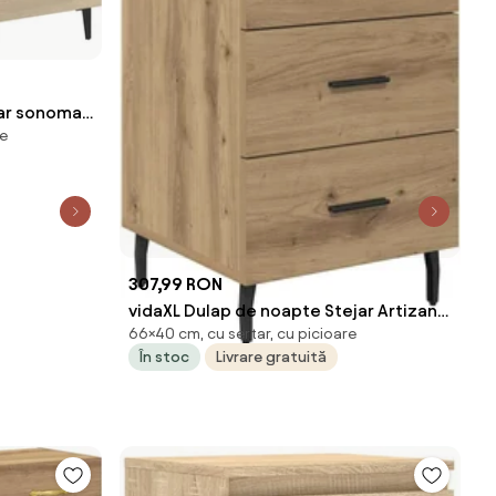
jar sonoma,
re
307,99 RON
vidaXL Dulap de noapte Stejar Artizanal
66×40 cm, cu sertar, cu picioare
40 x 40 x 66 cm Lemn compozit
În stoc
Livrare gratuită