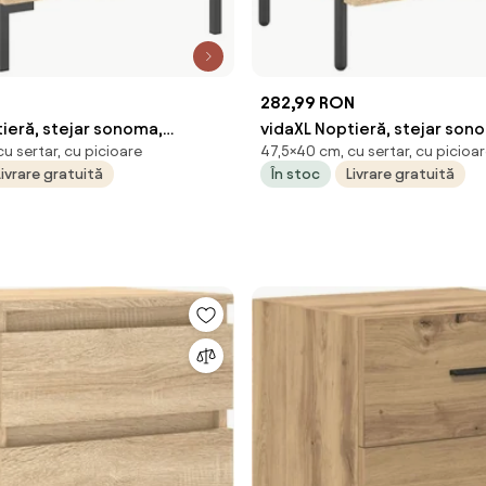
282,99 RON
ieră, stejar sonoma,
vidaXL Noptieră, stejar son
u sertar, cu picioare
47,5×40 cm, cu sertar, cu picioa
 cm, lemn compozit
40x35x47,5 cm, lemn compo
Livrare gratuită
În stoc
Livrare gratuită