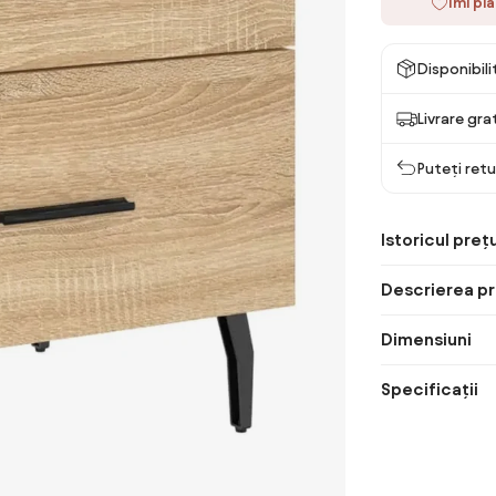
Îmi pl
Disponibil
Livrare gra
Puteți retu
Istoricul prețu
Descrierea pr
Dimensiuni
Specificații