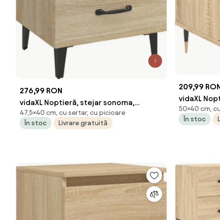
209,99 RO
276,99 RON
vidaXL Nopt
vidaXL Noptieră, stejar sonoma,
50×40 cm, cu 
40x35x50 
47,5×40 cm, cu sertar, cu picioare
40x35x47,5 cm
În stoc
În stoc
Livrare gratuită