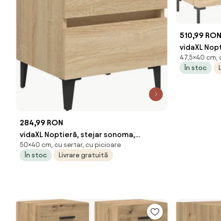
510,99 RO
vidaXL Nopt
47,5×40 cm, c
40x35x47,5
În stoc
284,99 RON
vidaXL Noptieră, stejar sonoma,
50×40 cm, cu sertar, cu picioare
40x35x50 cm, PAL
În stoc
Livrare gratuită