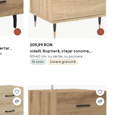
205,99 RON
ertar
vidaXL Noptieră, stejar sonoma,
re
,5 cm
50×40 cm, cu sertar, cu picioare
40x35x50 cm, lemn compozit
În stoc
Livrare gratuită