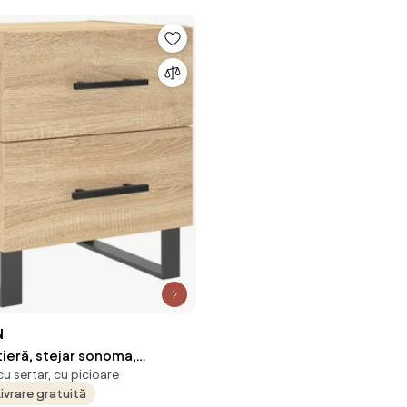
N
ieră, stejar sonoma,
u sertar, cu picioare
 cm, lemn compozit
Livrare gratuită