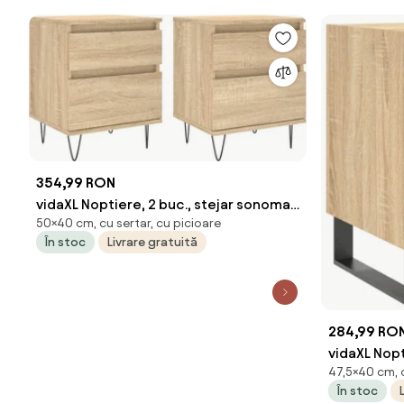
354,99 RON
vidaXL Noptiere, 2 buc., stejar sonoma,
50×40 cm, cu sertar, cu picioare
40x35x50 cm, lemn compozit
În stoc
Livrare gratuită
284,99 RO
vidaXL Nopt
47,5×40 cm, c
40x35x47,5
În stoc