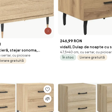
246,99 RON
N
vidaXL Dulap de noapte cu s
ieră, stejar sonoma,
47,5×40 cm, cu sertar, cu picioa
Stejar Artizanal 40 x 35 x 47
sertar, cu picioare
cm, lemn compozit
În stoc
Livrare gratuită
Livrare gratuită