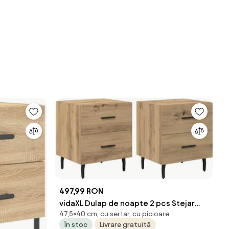
497,99 RON
vidaXL Dulap de noapte 2 pcs Stejar
47,5×40 cm, cu sertar, cu picioare
Artizanal 40 x 35 x 47,5 cm
În stoc
Livrare gratuită