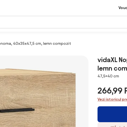
Vou
 sonoma, 40x35x47,5 cm, lemn compozit
vidaXL No
lemn com
Dimensiuni
47,5×40 cm
266,99
Vezi istoricul pr