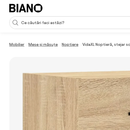
Sari peste navigare, accesează conținutul
Introducerea căutării
Sari peste conținut, mergi la subsol
Mobilier
Mese și măsuțe
Noptiere
VidaXL Noptieră, stejar