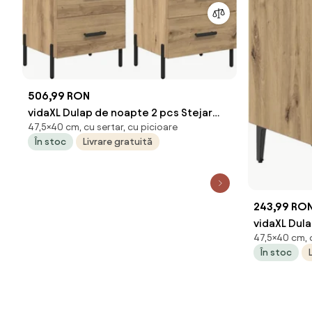
506,99 RON
vidaXL Dulap de noapte 2 pcs Stejar
47,5×40 cm, cu sertar, cu picioare
Artizanal 40 x 35 x 47,5 cm
În stoc
Livrare gratuită
243,99 RO
vidaXL Dula
47,5×40 cm, c
x 35 x 47,
În stoc