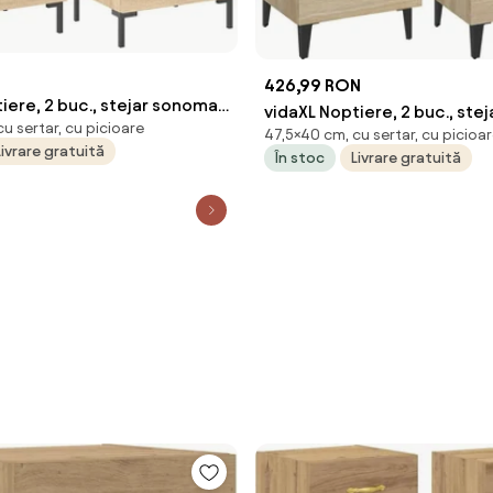
N
426,99 RON
iere, 2 buc., stejar sonoma,
vidaXL Noptiere, 2 buc., ste
u sertar, cu picioare
 cm, lemn compozit
47,5×40 cm, cu sertar, cu picioa
40x35x47,5 cm
Livrare gratuită
În stoc
Livrare gratuită