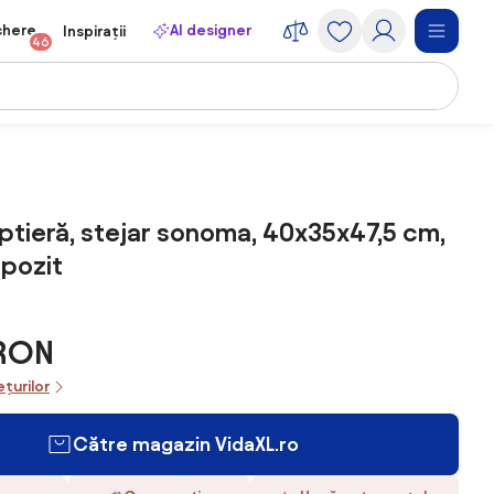
chere
AI designer
Inspirații
46
ptieră, stejar sonoma, 40x35x47,5 cm,
pozit
 RON
ețurilor
Către magazin VidaXL.ro