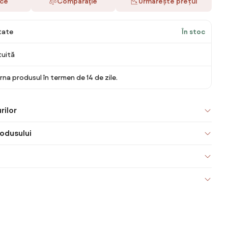
ace
Comparaţie
Urmărește prețul
itate
În stoc
tuită
rna produsul în termen de 14 de zile.
rilor
odusului