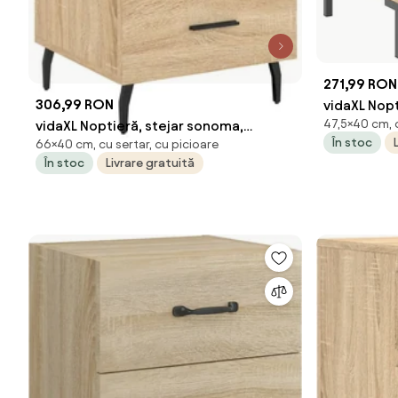
271,99 RON
306,99 RON
vidaXL Nopt
47,5×40 cm, c
vidaXL Noptieră, stejar sonoma,
40x35x47,5
În stoc
66×40 cm, cu sertar, cu picioare
40x40x66 cm, lemn compozit
În stoc
Livrare gratuită