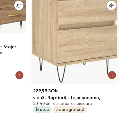
s Stejar
re
229,99 RON
vidaXL Noptieră, stejar sonoma,
50×40 cm, cu sertar, cu picioare
40x35x50 cm, lemn compozit
În stoc
Livrare gratuită