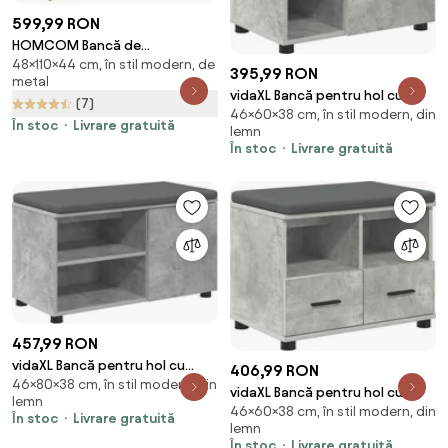
599,99 RON
HOMCOM Bancă de
48×110×44 cm, în stil modern, de
Depozitare cu Șezut, Bancă
395,99 RON
metal
Tapițată Dreptunghiulară,
vidaXL Bancă pentru hol cu
(7)
Taburet din Stofă de In cu
46×60×38 cm, în stil modern, din
pernă cu raft Gri Beton 60 x 38
Picioare de Oțel, 110x44x48 cm,
În stoc
Livrare gratuită
lemn
x 46 cm
Bej | Aosom Romania
În stoc
Livrare gratuită
457,99 RON
vidaXL Bancă pentru hol cu
406,99 RON
46×80×38 cm, în stil modern, din
pernă cu raft Gri Beton 80 x 38
vidaXL Bancă pentru hol cu
lemn
x 46 cm
46×60×38 cm, în stil modern, din
pernă cu sertar Gri Beton 60 x
În stoc
Livrare gratuită
lemn
38 x 46 cm
În stoc
Livrare gratuită