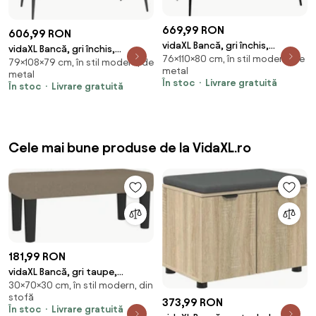
669,99 RON
606,99 RON
vidaXL Bancă, gri închis,
vidaXL Bancă, gri închis,
76×110×80 cm, în stil modern, de
110x76x80 cm, textil
79×108×79 cm, în stil modern, de
108x79x79 cm, catifea
metal
metal
În stoc
Livrare gratuită
În stoc
Livrare gratuită
Cele mai bune produse de la VidaXL.ro
181,99 RON
vidaXL Bancă, gri taupe,
30×70×30 cm, în stil modern, din
70x30x30 cm, textil
stofă
373,99 RON
În stoc
Livrare gratuită