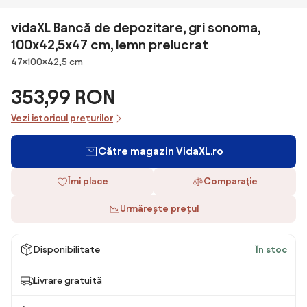
vidaXL Bancă de depozitare, gri sonoma,
100x42,5x47 cm, lemn prelucrat
Dimensiuni
47×100×42,5 cm
353,99 RON
Vezi istoricul prețurilor
Către magazin VidaXL.ro
Îmi place
Comparaţie
Urmărește prețul
Disponibilitate
În stoc
Livrare gratuită