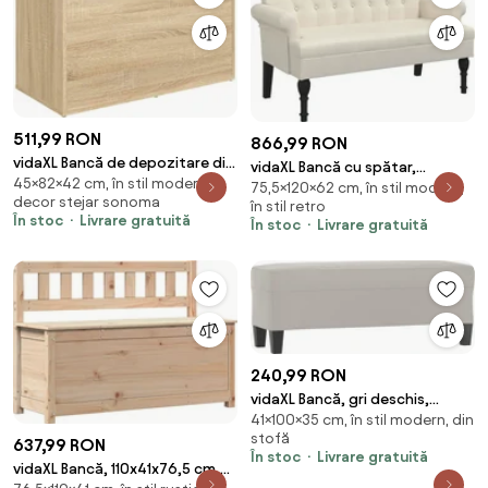
511,99 RON
866,99 RON
vidaXL Bancă de depozitare din
vidaXL Bancă cu spătar,
45×82×42 cm, în stil modern,
stejar Sonoma, 82x42x45 cm,
75,5×120×62 cm, în stil modern,
120x62x75,5 cm, in
decor stejar sonoma
lemn stratificat
în stil retro
În stoc
Livrare gratuită
În stoc
Livrare gratuită
240,99 RON
vidaXL Bancă, gri deschis,
41×100×35 cm, în stil modern, din
100x35x41 cm, microfibră
stofă
637,99 RON
În stoc
Livrare gratuită
vidaXL Bancă, 110x41x76,5 cm,