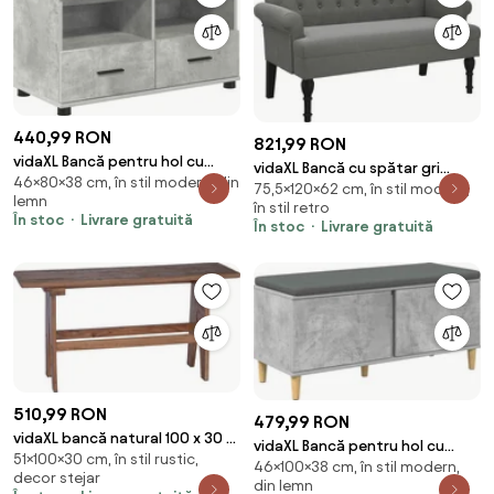
440,99 RON
821,99 RON
vidaXL Bancă pentru hol cu
vidaXL Bancă cu spătar gri
46×80×38 cm, în stil modern, din
pernă cu sertar Gri Beton 80 x
75,5×120×62 cm, în stil modern,
închis 120x62x75,5 cm, material
lemn
38 x 46 cm
în stil retro
textil
În stoc
Livrare gratuită
În stoc
Livrare gratuită
510,99 RON
479,99 RON
vidaXL bancă natural 100 x 30 x
vidaXL Bancă pentru hol cu
51×100×30 cm, în stil rustic,
51 cm Lemn masiv recuperat
46×100×38 cm, în stil modern,
pernă cu ușă Gri Beton 100 x 38
decor stejar
din lemn
x 46 cm