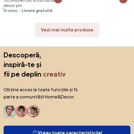
76,5×110×41 cm, în stil rustic,
lemn masiv de pin
decor pin
În stoc
Livrare gratuită
Vezi mai multe produse
Sari peste subsol, revino la începutul paginii
Descoperă,
inspiră-te și
fii pe deplin
creativ
Obține acces la toate funcțiile și fii
parte a comunității Home&Decor.
Vreau toate caracteristicile!