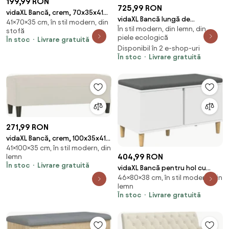
199,99 RON
725,99 RON
vidaXL Bancă, crem, 70x35x41
vidaXL Bancă lungă de
41×70×35 cm, în stil modern, din
cm, țesătură microfibră
În stil modern, din lemn, din
depozitare, alb, lemn
stofă
piele ecologică
În stoc
Livrare gratuită
Disponibil în 2 e-shop-uri
În stoc
Livrare gratuită
271,99 RON
vidaXL Bancă, crem, 100x35x41
41×100×35 cm, în stil modern, din
cm, catifea
404,99 RON
lemn
În stoc
Livrare gratuită
vidaXL Bancă pentru hol cu
46×80×38 cm, în stil modern, din
pernă cu depozitare Alb 80 x 38
lemn
x 46 cm
În stoc
Livrare gratuită