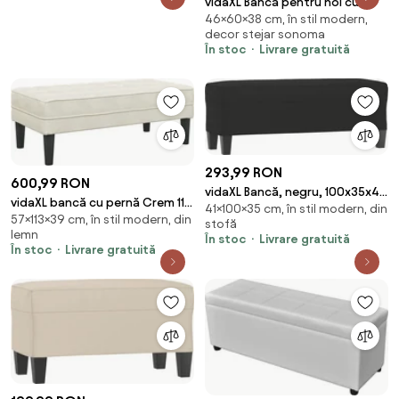
vidaXL Bancă pentru hol cu
46×60×38 cm, în stil modern,
pernă cu raft Stejar Sonoma 60
decor stejar sonoma
x 38 x 46 cm
În stoc
Livrare gratuită
293,99 RON
600,99 RON
vidaXL Bancă, negru, 100x35x41
vidaXL bancă cu pernă Crem 113
41×100×35 cm, în stil modern, din
cm, microfibră
57×113×39 cm, în stil modern, din
x 57 x 39 cm Catifea
stofă
lemn
În stoc
Livrare gratuită
În stoc
Livrare gratuită