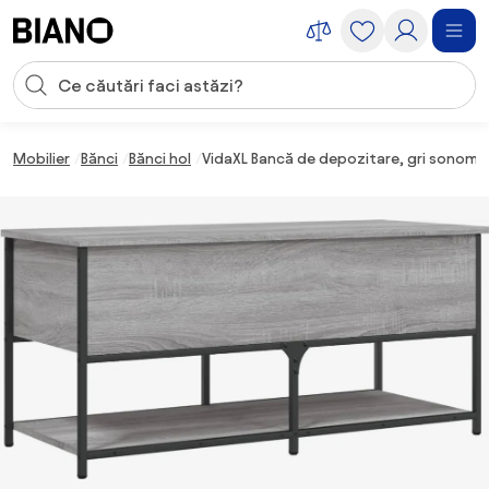
Sari peste navigare, accesează conținutul
Introducerea căutării
Sari peste conținut, mergi la subsol
Mobilier
Bănci
Bănci hol
VidaXL Bancă de depozitare, gri sonoma