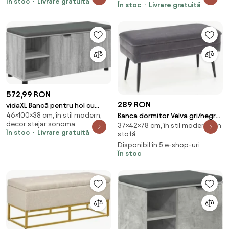
În stoc
Livrare gratuită
În stoc
Livrare gratuită
572,99 RON
289 RON
vidaXL Bancă pentru hol cu
46×100×38 cm, în stil modern,
Banca dormitor Velva gri/negru
pernă cu raft Sonoma gri 100 x
decor stejar sonoma
37×42×78 cm, în stil modern, din
- H37 cm
38 x 46 cm
În stoc
Livrare gratuită
stofă
Disponibil în 5 e-shop-uri
În stoc