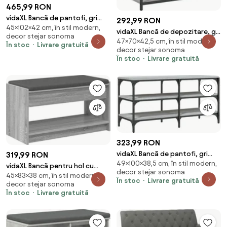
465,99 RON
vidaXL Bancă de pantofi, gri
292,99 RON
45×102×42 cm, în stil modern,
sonoma, 102x42x45 cm, lemn
vidaXL Bancă de depozitare, gri
decor stejar sonoma
prelucrat
47×70×42,5 cm, în stil modern,
sonoma, 70x42,5x47 cm, lemn
În stoc
Livrare gratuită
decor stejar sonoma
prelucrat
În stoc
Livrare gratuită
323,99 RON
vidaXL Bancă de pantofi, gri
319,99 RON
49×100×38,5 cm, în stil modern,
sonoma, 100x38,5x49 cm, lemn
vidaXL Bancă pentru hol cu
decor stejar sonoma
prelucrat
45×83×38 cm, în stil modern,
pernă cu raft Sonoma gri 83 x
În stoc
Livrare gratuită
decor stejar sonoma
38 x 45 cm
În stoc
Livrare gratuită