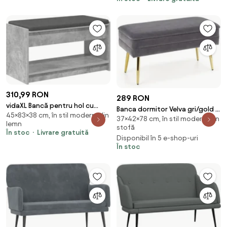
310,99 RON
289 RON
vidaXL Bancă pentru hol cu
Banca dormitor Velva gri/gold -
45×83×38 cm, în stil modern, din
pernă cu raft Gri Beton 83 x 38
37×42×78 cm, în stil modern, din
H37 cm
lemn
x 45 cm
stofă
În stoc
Livrare gratuită
Disponibil în 5 e-shop-uri
În stoc