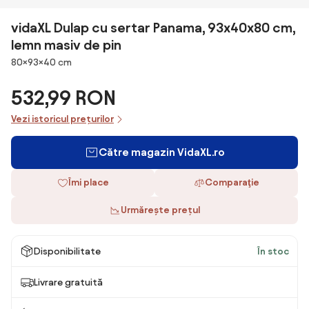
vidaXL Dulap cu sertar Panama, 93x40x80 cm,
lemn masiv de pin
Dimensiuni
80×93×40 cm
532,99 RON
Vezi istoricul prețurilor
Către magazin VidaXL.ro
Îmi place
Comparaţie
Urmărește prețul
Disponibilitate
În stoc
Livrare gratuită