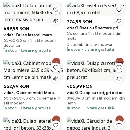
774,99 RON
vidaXL Fișet cu 5 sertare gri
489,99 RON
Cu sertare, în stil modern, din
68,5 cm oțel
vidaXL Dulap lateral, maro
metal
65×60×36 cm, în stil modern,
miere, 60x36x65 cm, lemn
Disponibil în 5 e-shop-uri
decor pin
masiv de pin
În stoc
Livrare gratuită
În stoc
Livrare gratuită
552,99 RON
405,99 RON
vidaXL Cabinet mobil Maro
vidaXL Dulap cu roți, gri beton,
65,5×63,5×39 cm, cu sertare, în
81×60×48 cm, în stil modern, din
miere 63,5 x 39 x 65,5 cm Lemn
60x48x81 cm, lemn prelucrat
stil modern
lemn
de pin masiv
În stoc
Livrare gratuită
În stoc
Livrare gratuită