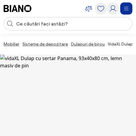
Sari peste navigare, accesează conținutul
Introducerea căutării
Sari peste conținut, mergi la subsol
Mobilier
Sisteme de depozitare
Dulapuri de birou
VidaXL Dulap 