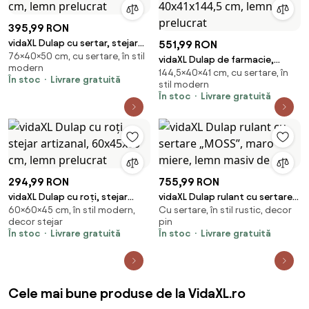
395,99 RON
vidaXL Dulap cu sertar, stejar
551,99 RON
76×40×50 cm, cu sertare, în stil
artizanal, 40x50x76 cm, lemn
vidaXL Dulap de farmacie,
modern
prelucrat
144,5×40×41 cm, cu sertare, în
stejar maro, 40x41x144,5 cm,
În stoc
Livrare gratuită
stil modern
lemn prelucrat
În stoc
Livrare gratuită
294,99 RON
755,99 RON
vidaXL Dulap cu roți, stejar
vidaXL Dulap rulant cu sertare
60×60×45 cm, în stil modern,
Cu sertare, în stil rustic, decor
artizanal, 60x45x60 cm, lemn
„MOSS”, maro miere, lemn
decor stejar
pin
prelucrat
masiv de pin
În stoc
Livrare gratuită
În stoc
Livrare gratuită
Cele mai bune produse de la VidaXL.ro