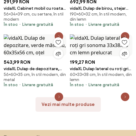
291,99 RON
692,99 RON
vidaXL Cabinet mobil cu roata
vidaXL Dulap de birou, stejar
56×34×39 cm, cu sertare, în stil
190×60×32 cm, în stil modern,
Gri 34 x 39 x 56 cm Lemn masiv
sonoma, 60x32x190 cm, lemn
modern
din lemn
de pin
prelucrat
În stoc
Livrare gratuită
În stoc
Livrare gratuită
543,99 RON
199,27 RON
vidaXL Dulap de depozitare,
vidaXL Dulap lateral cu roți gri
56×60×35 cm, în stil modern, din
60×33×38 cm, în stil modern, din
verde măsliniu, 60x35x56 cm,
sonoma 33x38x60 cm lemn
metal
lemn
oțel
prelucrat
În stoc
Livrare gratuită
În stoc
Livrare gratuită
Vezi mai multe produse
Sari peste subsol, revino la începutul paginii