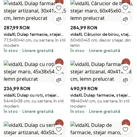
287,99 RON
284,99 RON
vidaXL Dulap farmacie, stejar
vidaXL Cărucior de birou, stejar
77,5×30×41 cm, cu sertare, în stil
60×60×45 cm, decor stejar, din
artizanal, 30x41x77,5 cm, lemn
maro, 60x45x60 cm, lemn
modern
lemn
prelucrat
prelucrat
În stoc
Livrare gratuită
În stoc
Livrare gratuită
236,99 RON
490,99 RON
vidaXL Dulap cu roți, stejar
vidaXL Dulap farmacie, stejar
54×45×38 cm, cu sertare, în stil
118×40×41 cm, cu sertare, în stil
maro, 45x38x54 cm, lemn
artizanal, 40x41x118 cm, lemn
modern
modern
prelucrat
prelucrat
În stoc
Livrare gratuită
În stoc
Livrare gratuită