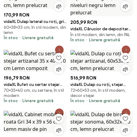
170,99 RON
vidaXL Dulap lateral cu roți, gri
205,99 RON
60×38×33 cm, în stil modern, din
beton, 33x38x60 cm, lemn
vidaXL Cărucior de depozitare
lemn
prelucrat
În stil modern, din lemn, din PAL
îngust, 3 niveluri negru lemn
În stoc
Livrare gratuită
În stoc
Livrare gratuită
prelucrat
196,79 RON
516,99 RON
vidaXL Bufet cu sertar stejar
vidaXL Dulap cu roți, stejar
70×35×40 cm, cu sertare, în stil
72×60×53 cm, în stil modern,
artizanal 35 x 40 x 70 cm Lemn
artizanal, 60x53x72 cm, lemn
modern
decor stejar
compozit
prelucrat
În stoc
Livrare gratuită
În stoc
Livrare gratuită