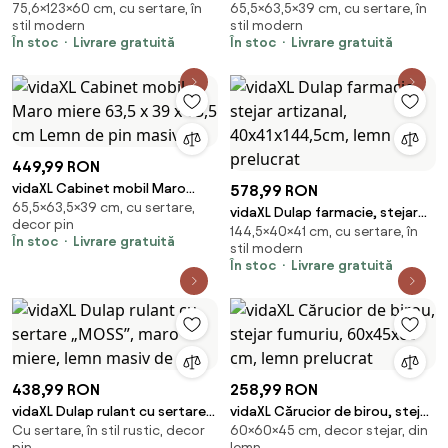
75,6×123×60 cm, cu sertare, în
65,5×63,5×39 cm, cu sertare, în
compartimente, 123x60x75cm
miere 63,5 x 39 x 65,5 cm Lemn
stil modern
stil modern
de pin masiv
În stoc
Livrare gratuită
În stoc
Livrare gratuită
449,99 RON
vidaXL Cabinet mobil Maro
578,99 RON
65,5×63,5×39 cm, cu sertare,
miere 63,5 x 39 x 65,5 cm Lemn
vidaXL Dulap farmacie, stejar
decor pin
de pin masiv
144,5×40×41 cm, cu sertare, în
artizanal, 40x41x144,5cm, lemn
În stoc
Livrare gratuită
stil modern
prelucrat
În stoc
Livrare gratuită
438,99 RON
258,99 RON
vidaXL Dulap rulant cu sertare
vidaXL Cărucior de birou, stejar
Cu sertare, în stil rustic, decor
60×60×45 cm, decor stejar, din
„MOSS”, maro miere, lemn
fumuriu, 60x45x60 cm, lemn
pin
lemn