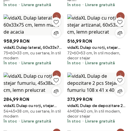
masiv de pin
prelucrat
În stoc
Livrare gratuită
În stoc
Livrare gratuită
958,99 RON
516,99 RON
vidaXL Dulap lateral, 60x33x75
vidaXL Dulap cu roți, stejar
75×60×33 cm, cu sertare, în stil
72×60×53 cm, în stil modern,
cm, lemn masiv de acacia
artizanal, 60x53x72 cm, lemn
modern
decor stejar
prelucrat
În stoc
Livrare gratuită
În stoc
Livrare gratuită
284,99 RON
373,99 RON
vidaXL Dulap cu roți, stejar
vidaXL Dulap de depozitare 2
54×45×38 cm, cu sertare, în stil
41×108×40 cm, în stil modern,
fumuriu, 45x38x54 cm, lemn
pcs Stejar fumuriu 108 x 41 x 40
modern
decor stejar
prelucrat
cm
În stoc
Livrare gratuită
În stoc
Livrare gratuită