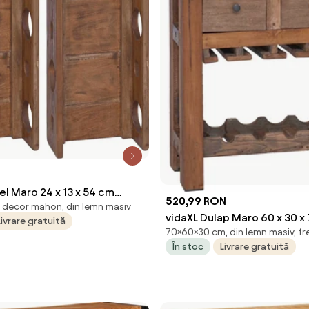
N
el Maro 24 x 13 x 54 cm
520,99 RON
 decor mahon, din lemn masiv
v de mahon
vidaXL Dulap Maro 60 x 30 x
Livrare gratuită
70×60×30 cm, din lemn masiv, f
Lemn recuperat masiv
În stoc
Livrare gratuită