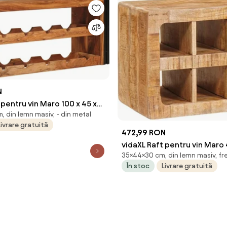
N
 pentru vin Maro 100 x 45 x
 din lemn masiv, - din metal
 Solid de Acacia
Livrare gratuită
472,99 RON
vidaXL Raft pentru vin Maro 
35×44×30 cm, din lemn masiv, f
cm Lemn de mango solid
În stoc
Livrare gratuită