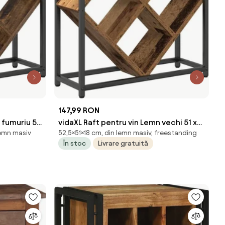
147,99 RON
r fumuriu 51
vidaXL Raft pentru vin Lemn vechi 51 x
lemn masiv
52,5×51×18 cm, din lemn masiv, freestanding
it
18 x 52,5 cm Lemn compozit
În stoc
Livrare gratuită