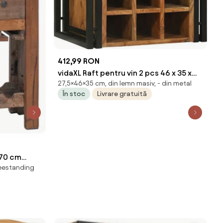
412,99 RON
vidaXL Raft pentru vin 2 pcs 46 x 35 x
27,5×46×35 cm, din lemn masiv, - din metal
27,5 cm Lemn Solid de Acacia
În stoc
Livrare gratuită
 70 cm
reestanding