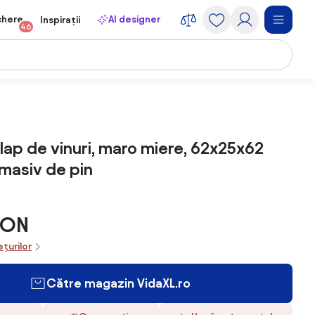
chere
AI designer
Inspirații
46
lap de vinuri, maro miere, 62x25x62
masiv de pin
RON
ețurilor
Către magazin VidaXL.ro