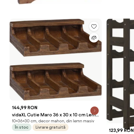
144,99 RON
vidaXL Cutie Maro 36 x 30 x 10 cm Lemn
10×36×30 cm, decor mahon, din lemn masiv
masiv de mahon
În stoc
Livrare gratuită
123,99 RON