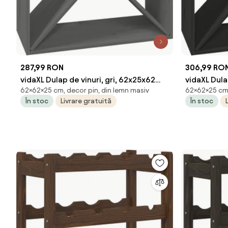
287,99 RON
306,99 RO
vidaXL Dulap de vinuri, gri, 62x25x62
vidaXL Dula
62×62×25 cm, decor pin, din lemn masiv
62×62×25 cm,
cm, lemn masiv de pin
cm, lemn m
În stoc
Livrare gratuită
În stoc