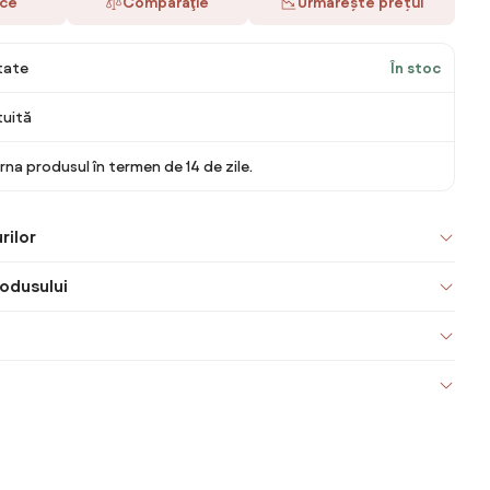
ace
Comparaţie
Urmărește prețul
itate
În stoc
tuită
rna produsul în termen de 14 de zile.
rilor
odusului