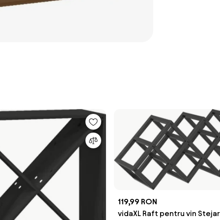
119,99 RON
vidaXL Raft pentru vin Steja