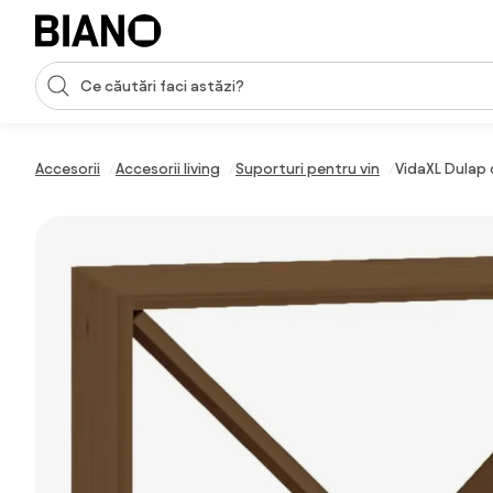
Sari peste navigare, accesează conținutul
Introducerea căutării
Sari peste conținut, mergi la subsol
Accesorii
Accesorii living
Suporturi pentru vin
VidaXL Dulap 