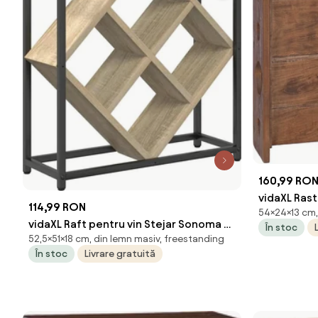
160,99 RO
vidaXL Rast
114,99 RON
54×24×13 cm,
Lemn masi
vidaXL Raft pentru vin Stejar Sonoma 51
În stoc
52,5×51×18 cm, din lemn masiv, freestanding
x 18 x 52,5 cm Lemn compozit
În stoc
Livrare gratuită