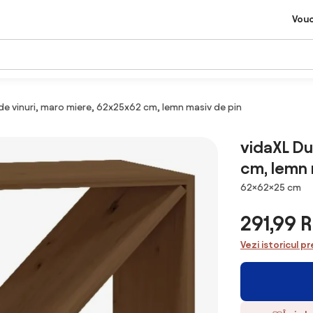
Vou
de vinuri, maro miere, 62x25x62 cm, lemn masiv de pin
vidaXL Du
cm, lemn 
Dimensiuni
62×62×25 cm
291,99 
Vezi istoricul pr