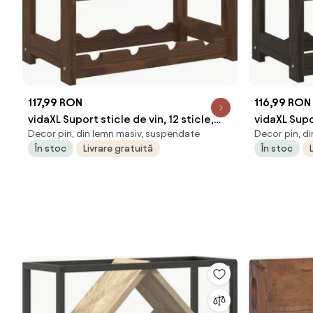
117,99 RON
116,99 RON
vidaXL Suport sticle de vin, 12 sticle,
vidaXL Supor
Decor pin, din lemn masiv, suspendate
Decor pin, d
maro, lemn masiv de pin
negru, lemn
În stoc
Livrare gratuită
În stoc