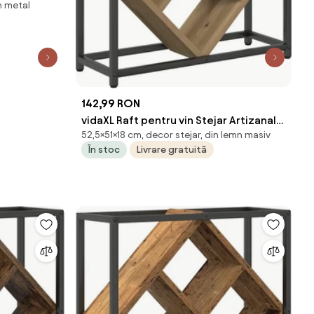
n metal
142,99 RON
vidaXL Raft pentru vin Stejar Artizanal
52,5×51×18 cm, decor stejar, din lemn masiv
51 x 18 x 52,5 cm
În stoc
Livrare gratuită