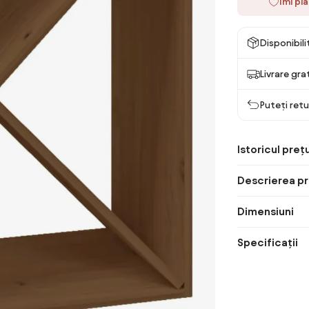
Îmi pl
Disponibil
Livrare gra
Puteți retu
Istoricul prețu
Descrierea pr
Dimensiuni
Specificații