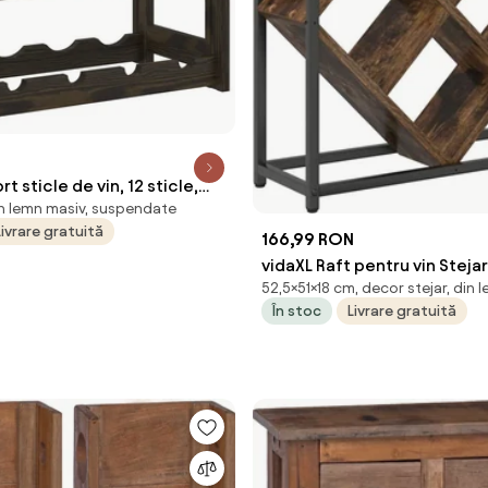
t sticle de vin, 12 sticle,
in lemn masiv, suspendate
 masiv de pin
Livrare gratuită
166,99 RON
vidaXL Raft pentru vin Steja
52,5×51×18 cm, decor stejar, din 
x 18 x 52,5 cm Lemn compoz
În stoc
Livrare gratuită