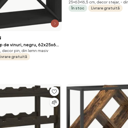
25×63×16,5 cm, decor stejar, - di
16,5 x 25 cm
În stoc
Livrare gratuită
N
p de vinuri, negru, 62x25x62
 decor pin, din lemn masiv
asiv de pin
Livrare gratuită