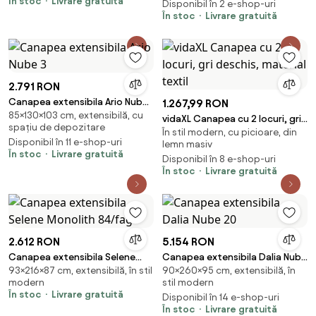
În stoc
Livrare gratuită
Disponibil în 2 e-shop-uri
În stoc
Livrare gratuită
2.791 RON
Canapea extensibila Ario Nube
1.267,99 RON
85×130×103 cm, extensibilă, cu
3
vidaXL Canapea cu 2 locuri, gri
spațiu de depozitare
În stil modern, cu picioare, din
deschis, material textil
Disponibil în 11 e-shop-uri
lemn masiv
În stoc
Livrare gratuită
Disponibil în 8 e-shop-uri
În stoc
Livrare gratuită
2.612 RON
5.154 RON
Canapea extensibila Selene
Canapea extensibila Dalia Nube
93×216×87 cm, extensibilă, în stil
90×260×95 cm, extensibilă, în
Monolith 84/fag
20
modern
stil modern
În stoc
Livrare gratuită
Disponibil în 14 e-shop-uri
În stoc
Livrare gratuită