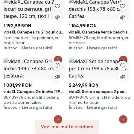
1.192,99 RON
1.154,99 RON
vidaXL Canapea cu 2 locuri cu
vidaXL Canapea Verde deschis
În stil modern, cu picioare, cu
80×158×78 cm, în stil modern, cu
pernuțe, gri taupe, 120 cm,
158 x 78 x 80 cm Catifea
două locuri
picioare
textil
În stoc
Livrare gratuită
În stoc
Livrare gratuită
1.081,99 RON
2.249,99 RON
vidaXL Canapea Gri închis 139 x
vidaXL Set de canapea 2 pcs
80×139×78 cm, în stil modern,
80×198×78 cm, în stil modern, cu
78 x 80 cm țesătură
Crem 198 x 78 x 80 cm Catifea
pentru dormit zilnic
mai multe locuri
În stoc
Livrare gratuită
În stoc
Livrare gratuită
Vezi mai multe produse