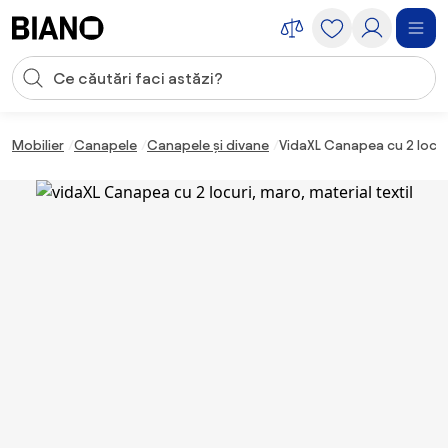
Sari peste navigare, accesează conținutul
Introducerea căutării
Sari peste conținut, mergi la subsol
Mobilier
Canapele
Canapele și divane
VidaXL Canapea cu 2 locuri