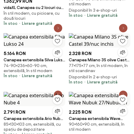
1.362,99 RON
stil modern
vidaXL Canapea cu 2 locuri cu
Disponibil în 3 e-shop-uri
În stil modern, cu picioare, cu
pernuțe, cappuccino, 140 cm,
În stoc
Livrare gratuită
două locuri
piele eco.
În stoc
Livrare gratuită
5.164 RON
2.328 RON
Canapea extensibila Silva Lukso
Canapea Milano 3S olive Castel
74-90×236×60-90 cm,
77×175×77 cm, în stil modern, în
24
39/nuc inchis
extensibilă, în stil modern
stil scandinav
În stoc
Livrare gratuită
Disponibil în 2 e-shop-uri
În stoc
Livrare gratuită
2.791 RON
2.225 RON
Canapea extensibila Ario Nube
Canapea extensibila Wave
85×130×103 cm, extensibilă, cu
90×160×90 cm, extensibilă, în
4
Nubuk 27/Nubuk 21
spațiu de depozitare
stil modern