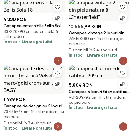
4.330 RON
Canapea extensibila Bellis Sola
10.555,99 RON
83×220×90 cm, extensibilă, în
18
Canapea vintage 2 locuri din
stil modern
76×148×80 cm, în stil retro, cu
piele naturală, „Chesterfield"
În stoc
Livrare gratuită
picioare
Disponibil în 2 e-shop-uri
În stoc
Livrare gratuită
5.804 RON
Canapea 4 locuri Eden catifea
90×209×92 cm, în stil modern,
L209 cm
1.439 RON
cu picioare
Canapea de design cu 2 locuri,
În stoc
Livrare gratuită
78×135×78 cm, în stil modern, cu
ţesătură Velvet maro/gold
picioare
crom-auriu, BAGY
Disponibil în 3 e-shop-uri
În stoc
Livrare gratuită