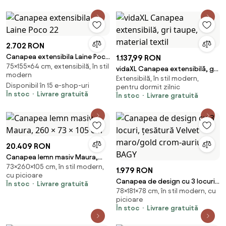
2.702 RON
Canapea extensibila Laine Poco
1.137,99 RON
75×155×64 cm, extensibilă, în stil
22
vidaXL Canapea extensibilă, gri
modern
Extensibilă, în stil modern,
taupe, material textil
Disponibil în 15 e-shop-uri
pentru dormit zilnic
În stoc
Livrare gratuită
În stoc
Livrare gratuită
20.409 RON
Canapea lemn masiv Maura,
73×260×105 cm, în stil modern,
260 × 73 × 105 cm
1.979 RON
cu picioare
Canapea de design cu 3 locuri,
În stoc
Livrare gratuită
78×181×78 cm, în stil modern, cu
ţesătură Velvet maro/gold
picioare
crom-auriu, BAGY
În stoc
Livrare gratuită