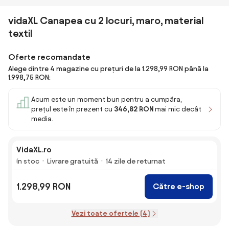
vidaXL Canapea cu 2 locuri, maro, material
textil
Oferte recomandate
Alege dintre 4 magazine cu prețuri de la 1.298,99 RON până la
1.998,75 RON:
Acum este un moment bun pentru a cumpăra,
prețul este în prezent cu
346,82 RON
mai mic decât
media.
VidaXL.ro
În stoc
Livrare gratuită
14 zile de returnat
1.298,99 RON
Către e-shop
Vezi toate ofertele (4)