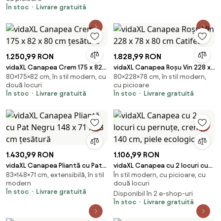
În stoc
Livrare gratuită
1.250,99 RON
1.828,99 RON
vidaXL Canapea Crem 175 x 82 x
vidaXL Canapea Roșu Vin 228 x
80×175×82 cm, în stil modern, cu
80×228×78 cm, în stil modern,
80 cm țesătură
78 x 80 cm Catifea
două locuri
cu picioare
În stoc
Livrare gratuită
În stoc
Livrare gratuită
1.430,99 RON
1.106,99 RON
vidaXL Canapea Pliantă cu Pat
vidaXL Canapea cu 2 locuri cu
83×148×71 cm, extensibilă, în stil
În stil modern, cu picioare, cu
Negru 148 x 71 x 83 cm țesătură
pernuțe, crem, 140 cm, piele
modern
două locuri
ecologică
În stoc
Livrare gratuită
Disponibil în 2 e-shop-uri
În stoc
Livrare gratuită