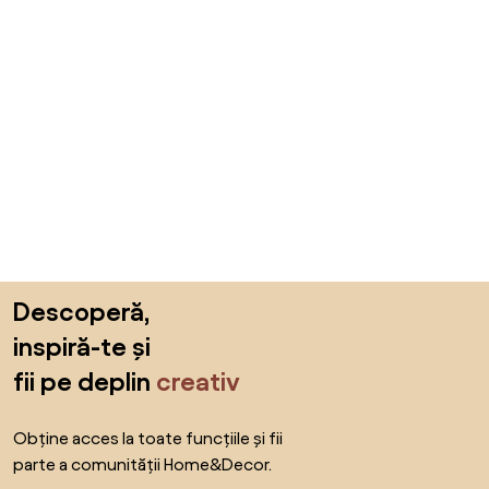
Sari peste subsol, revino la începutul paginii
Descoperă,
inspiră-te și
fii pe deplin
creativ
Obține acces la toate funcțiile și fii
parte a comunității Home&Decor.