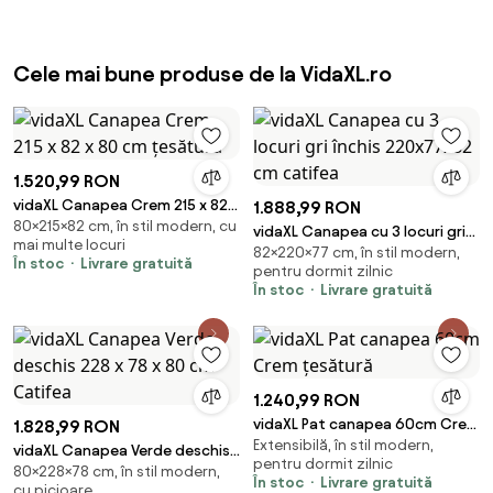
Cele mai bune produse de la VidaXL.ro
1.520,99 RON
vidaXL Canapea Crem 215 x 82 x
1.888,99 RON
80×215×82 cm, în stil modern, cu
80 cm țesătură
vidaXL Canapea cu 3 locuri gri
mai multe locuri
82×220×77 cm, în stil modern,
închis 220x77x82 cm catifea
În stoc
Livrare gratuită
pentru dormit zilnic
În stoc
Livrare gratuită
1.240,99 RON
vidaXL Pat canapea 60cm Crem
1.828,99 RON
Extensibilă, în stil modern,
țesătură
vidaXL Canapea Verde deschis
pentru dormit zilnic
80×228×78 cm, în stil modern,
228 x 78 x 80 cm Catifea
În stoc
Livrare gratuită
cu picioare