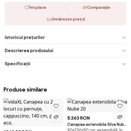
Îmi place
Comparaţie
Urmărește prețul
Istoricul prețurilor
Descrierea produsului
Specificații
Produse similare
5.363 RON
Canapea extensibila Silva Nube
90×236×90 cm, extensibilă, în
20