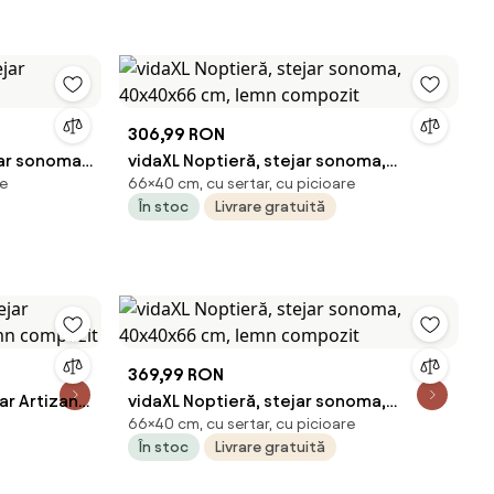
306,99 RON
jar sonoma,
vidaXL Noptieră, stejar sonoma,
re
66×40 cm, cu sertar, cu picioare
40x40x66 cm, lemn compozit
În stoc
Livrare gratuită
369,99 RON
ar Artizanal
vidaXL Noptieră, stejar sonoma,
66×40 cm, cu sertar, cu picioare
ozit
40x40x66 cm, lemn compozit
În stoc
Livrare gratuită