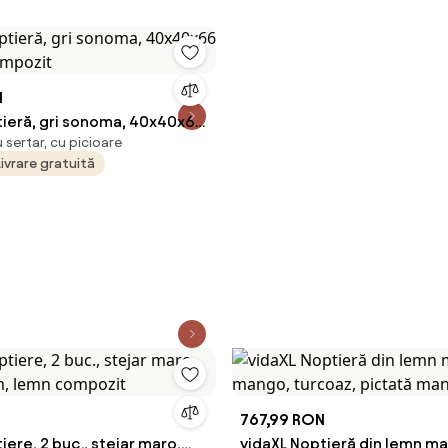
N
tieră, gri sonoma, 40x40x66
sertar, cu picioare
compozit
Livrare gratuită
N
767,99 RON
iere, 2 buc., stejar maro,
vidaXL Noptieră din lemn ma