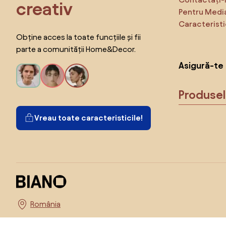
creativ
Pentru Medi
Caracteristi
Obține acces la toate funcțiile și fii
parte a comunității Home&Decor.
Asigură-te 
Produse
Vreau toate caracteristicile!
Alege țara