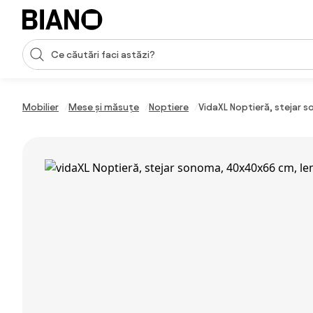
Sari peste navigare, accesează conținutul
Introducerea căutării
Sari peste conținut, mergi la subsol
Mobilier
Mese și măsuțe
Noptiere
VidaXL Noptieră, stejar