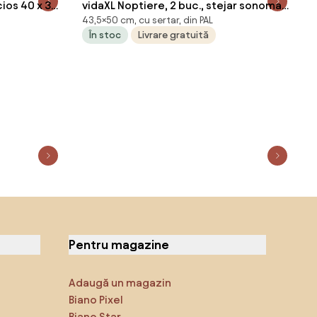
cios 40 x 35
vidaXL Noptiere, 2 buc., stejar sonoma,
43,5×50 cm, cu sertar, din PAL
50x39x43,5 cm, PAL
În stoc
Livrare gratuită
Pentru magazine
Adaugă un magazin
Biano Pixel
Biano Star