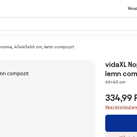
Vou
 sonoma, 40x40x66 cm, lemn compozit
vidaXL No
lemn com
Dimensiuni
66×40 cm
334,99
Vezi istoricul pr