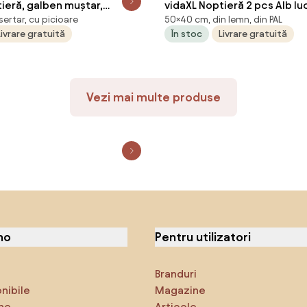
ieră, galben muștar,
vidaXL Noptieră 2 pcs Alb lu
sertar, cu picioare
50×40 cm, din lemn, din PAL
m oțel
x 50 cm Lemn compozit
Livrare gratuită
În stoc
Livrare gratuită
Vezi mai multe produse
no
Pentru utilizatori
Branduri
onibile
Magazine
ne
Articole