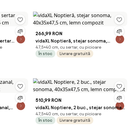
266,99 RON
ertar
vidaXL Noptieră, stejar sonoma,
re
47,5×40 cm, cu sertar, cu picioare
,5 cm
40x35x47,5 cm, lemn compozit
În stoc
Livrare gratuită
510,99 RON
anal,
vidaXL Noptiere, 2 buc., stejar sonoma,
47,5×40 cm, cu sertar, cu picioare
at
40x35x47,5 cm, lemn compozit
În stoc
Livrare gratuită