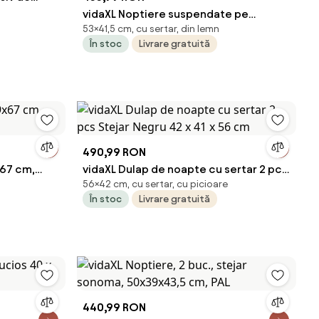
nual
vidaXL Noptiere suspendate pe
53×41,5 cm, cu sertar, din lemn
perete, 2 buc, stejar maro,
În stoc
Livrare gratuită
41,5x36x53cm
490,99 RON
x67 cm,
vidaXL Dulap de noapte cu sertar 2 pcs
56×42 cm, cu sertar, cu picioare
Stejar Negru 42 x 41 x 56 cm
În stoc
Livrare gratuită
440,99 RON