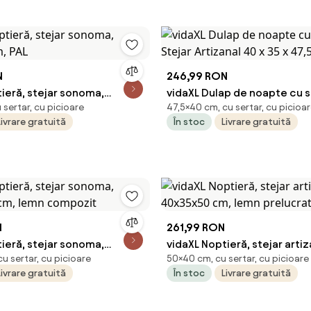
N
246,99 RON
ieră, stejar sonoma,
vidaXL Dulap de noapte cu s
sertar, cu picioare
47,5×40 cm, cu sertar, cu picioa
m, PAL
Stejar Artizanal 40 x 35 x 47
Livrare gratuită
În stoc
Livrare gratuită
N
261,99 RON
ieră, stejar sonoma,
vidaXL Noptieră, stejar artiz
u sertar, cu picioare
50×40 cm, cu sertar, cu picioare
 cm, lemn compozit
40x35x50 cm, lemn prelucr
Livrare gratuită
În stoc
Livrare gratuită