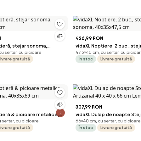
N
426,99 RON
ieră, stejar sonoma,
vidaXL Noptiere, 2 buc., ste
u sertar, cu picioare
47,5×40 cm, cu sertar, cu picioa
5 cm
40x35x47,5 cm
Livrare gratuită
În stoc
Livrare gratuită
N
307,99 RON
ieră & picioare metalice,
vidaXL Dulap de noapte Stej
sertar, cu picioare
66×40 cm, cu sertar, cu picioare
oma, 40x35x69 cm
40 x 40 x 66 cm Lemn comp
Livrare gratuită
În stoc
Livrare gratuită