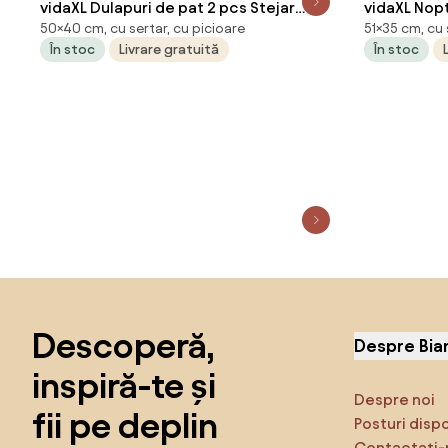
vidaXL Dulapuri de pat 2 pcs Stejar
vidaXL Nopt
50×40 cm, cu sertar, cu picioare
51×35 cm, cu 
Artizanal 40 x 35 x 50 cm
35x35x51 c
În stoc
Livrare gratuită
În stoc
Sari peste subsol, revino la începutul paginii
Descoperă,
Despre Bia
inspiră-te și
Despre noi
fii pe deplin
Posturi disp
Contactați-