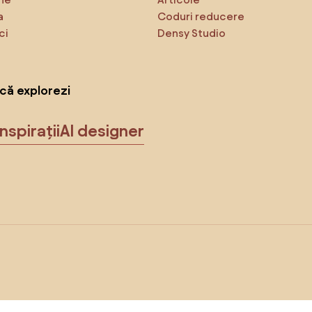
a
Coduri reducere
ci
Densy Studio
că explorezi
Inspirații
AI designer