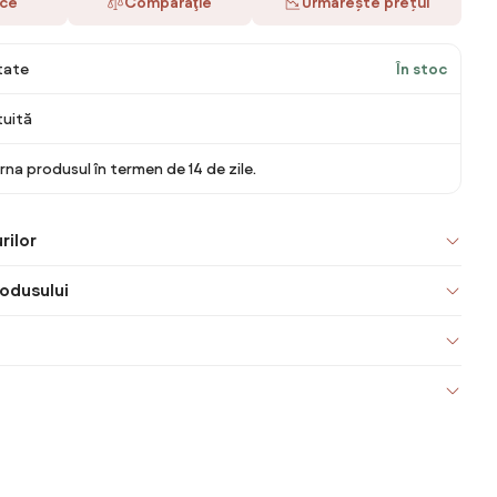
ace
Comparaţie
Urmărește prețul
itate
În stoc
tuită
rna produsul în termen de 14 de zile.
rilor
odusului