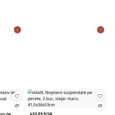
siv de
433,99 RON