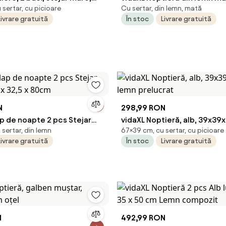
sertar, cu picioare
Cu sertar, din lemn, mată
cm, lemn compozit
mango, turcoaz, pictată ma
Livrare gratuită
În stoc
Livrare gratuită
N
298,99 RON
p de noapte 2 pcs Stejar
vidaXL Noptieră, alb, 39x39
sertar, din lemn
67×39 cm, cu sertar, cu picioare
0 x 32,5 x 80cm
lemn prelucrat
Livrare gratuită
În stoc
Livrare gratuită
N
492,99 RON