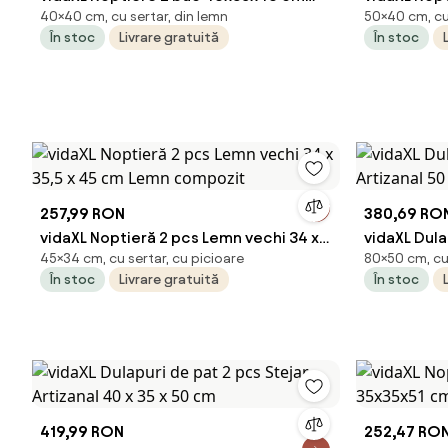
40×40 cm, cu sertar, din lemn
50×40 cm, cu 
lemn masiv de mango
40x35x50 
În stoc
Livrare gratuită
În stoc
257,99 RON
380,69 RO
vidaXL Noptieră 2 pcs Lemn vechi 34 x
vidaXL Dula
45×34 cm, cu sertar, cu picioare
80×50 cm, cu 
35,5 x 45 cm Lemn compozit
Artizanal 5
În stoc
Livrare gratuită
În stoc
419,99 RON
252,47 RO