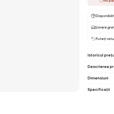
Îmi pl
Disponibil
Livrare gra
Puteți retu
Istoricul prețu
Descrierea pr
Dimensiuni
Specificații