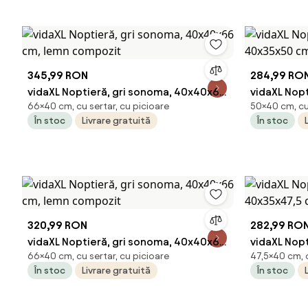
345,99 RON
284,99 RO
vidaXL Noptieră, gri sonoma, 40x40x66
vidaXL Nopt
66×40 cm, cu sertar, cu picioare
50×40 cm, cu 
cm, lemn compozit
40x35x50 c
În stoc
Livrare gratuită
În stoc
320,99 RON
282,99 RO
vidaXL Noptieră, gri sonoma, 40x40x66
vidaXL Nopt
66×40 cm, cu sertar, cu picioare
47,5×40 cm, c
cm, lemn compozit
40x35x47,5
În stoc
Livrare gratuită
În stoc