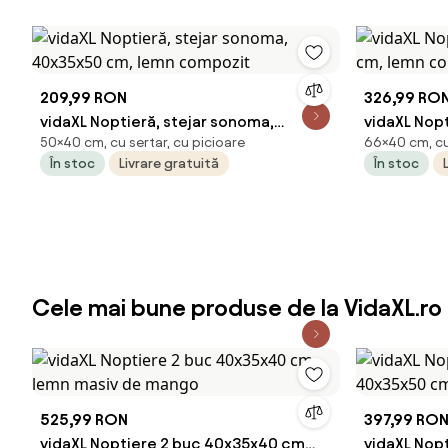
209,99 RON
326,99 RO
vidaXL Noptieră, stejar sonoma,
vidaXL Nop
50×40 cm, cu sertar, cu picioare
66×40 cm, cu 
40x35x50 cm, lemn compozit
cm, lemn 
În stoc
Livrare gratuită
În stoc
Cele mai bune produse de la VidaXL.ro
525,99 RON
397,99 RO
vidaXL Noptiere 2 buc 40x35x40 cm
vidaXL Nopt