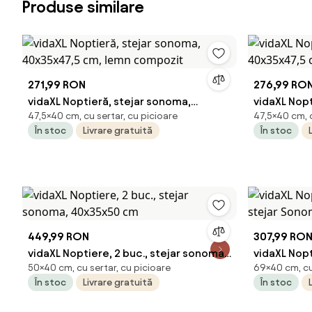
Produse similare
271,99 RON
276,99 RO
vidaXL Noptieră, stejar sonoma,
vidaXL Nopt
47,5×40 cm, cu sertar, cu picioare
47,5×40 cm, c
40x35x47,5 cm, lemn compozit
40x35x47,
În stoc
Livrare gratuită
În stoc
449,99 RON
307,99 RO
vidaXL Noptiere, 2 buc., stejar sonoma,
vidaXL Nopt
50×40 cm, cu sertar, cu picioare
69×40 cm, cu 
40x35x50 cm
stejar Son
În stoc
Livrare gratuită
În stoc