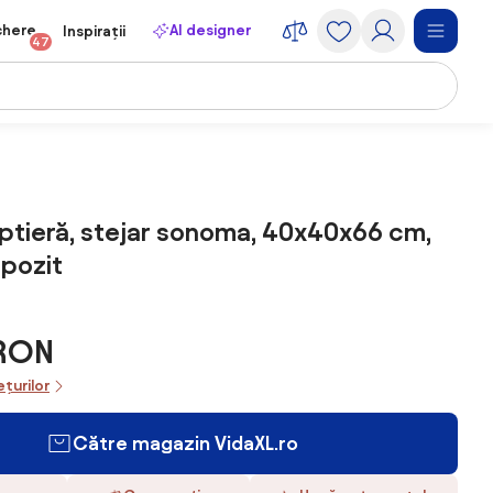
chere
AI designer
Inspirații
47
ptieră, stejar sonoma, 40x40x66 cm,
pozit
 RON
ețurilor
Către magazin VidaXL.ro