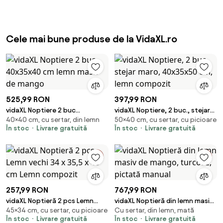
Romania
Cele mai bune produse de la VidaXL.ro
525,99 RON
397,99 RON
vidaXL Noptiere 2 buc
vidaXL Noptiere, 2 buc., stejar
40×40 cm, cu sertar, din lemn
50×40 cm, cu sertar, cu picioare
40x35x40 cm lemn masiv de
maro, 40x35x50 cm, lemn
În stoc
Livrare gratuită
În stoc
Livrare gratuită
mango
compozit
257,99 RON
767,99 RON
vidaXL Noptieră 2 pcs Lemn
vidaXL Noptieră din lemn masiv
45×34 cm, cu sertar, cu picioare
Cu sertar, din lemn, mată
vechi 34 x 35,5 x 45 cm Lemn
de mango, turcoaz, pictată
În stoc
Livrare gratuită
În stoc
Livrare gratuită
compozit
manual