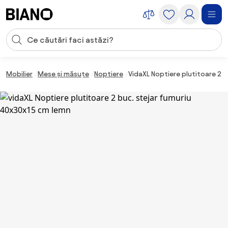
Sari peste navigare, accesează conținutul
Introducerea căutării
Sari peste conținut, mergi la subsol
Mobilier
Mese și măsuțe
Noptiere
VidaXL Noptiere plutitoare 2 