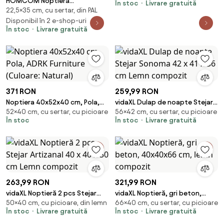
HOMCOM Noptieră
În stoc
Livrare gratuită
22,5×35 cm, cu sertar, din PAL
Suspendată cu Sertar și Raft
Superior din Lemn, 35x32x22,5
Disponibil în 2 e-shop-uri
În stoc
Livrare gratuită
cm, Alb | Aosom Romania
371 RON
259,99 RON
Noptiera 40x52x40 cm, Pola,
vidaXL Dulap de noapte Stejar
52×40 cm, cu sertar, cu picioare
56×42 cm, cu sertar, cu picioare
ADRK Furniture (Culoare:
Sonoma 42 x 41 x 56 cm Lemn
În stoc
În stoc
Livrare gratuită
Natural)
compozit
263,99 RON
321,99 RON
vidaXL Noptieră 2 pcs Stejar
vidaXL Noptieră, gri beton,
50×40 cm, cu picioare, din lemn
66×40 cm, cu sertar, cu picioare
Artizanal 40 x 40 x 50 cm Lemn
40x40x66 cm, lemn compozit
În stoc
Livrare gratuită
În stoc
Livrare gratuită
compozit