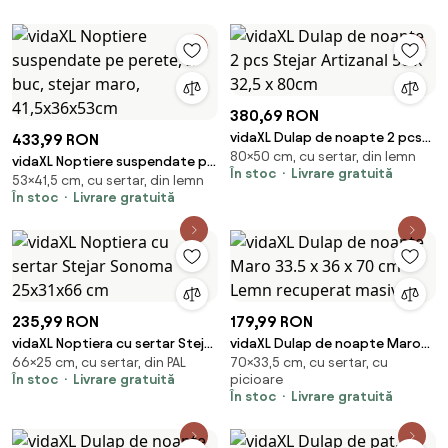
380,69 RON
vidaXL Dulap de noapte 2 pcs
433,99 RON
80×50 cm, cu sertar, din lemn
Stejar Artizanal 50 x 32,5 x
vidaXL Noptiere suspendate pe
În stoc
Livrare gratuită
80cm
53×41,5 cm, cu sertar, din lemn
perete, 2 buc, stejar maro,
În stoc
Livrare gratuită
41,5x36x53cm
235,99 RON
179,99 RON
vidaXL Noptiera cu sertar Stejar
vidaXL Dulap de noapte Maro
66×25 cm, cu sertar, din PAL
70×33,5 cm, cu sertar, cu
Sonoma 25x31x66 cm
33.5 x 36 x 70 cm Lemn
În stoc
Livrare gratuită
picioare
recuperat masiv
În stoc
Livrare gratuită