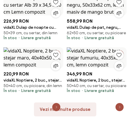
226,99 RON
558,99 RON
vidaXL Dulap de noapte cu
vidaXL Dulap de pat, negru,
50×39 cm, cu sertar, din lemn
62×50 cm, cu sertar, cu picioare
sertar Alb 39 x 34,5 x 50 cm
50x33x62 cm, lemn masiv de
În stoc
Livrare gratuită
În stoc
Livrare gratuită
Lemn compozit
mango brut
220,99 RON
346,99 RON
vidaXL Noptiere, 2 buc., stejar
vidaXL Noptiere, 2 buc., stejar
50×40 cm, cu picioare, din lemn
50×40 cm, cu sertar, cu picioare
maro, 40x40x50 cm, lemn
fumuriu, 40x35x50 cm, lemn
În stoc
Livrare gratuită
În stoc
Livrare gratuită
compozit
compozit
Vezi mai multe produse