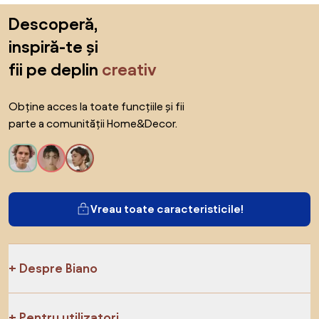
Sari peste subsol, revino la începutul paginii
Descoperă,
inspiră-te și
fii pe deplin
creativ
Obține acces la toate funcțiile și fii
parte a comunității Home&Decor.
Vreau toate caracteristicile!
Despre Biano
Pentru utilizatori