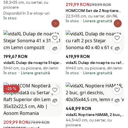
58,3×35 cm, cu sertar, cu
încărcare, 35x45x58,3 cm, alb
219,99 RON
299,99 RON
picioare
Vasagle
HOMCOM Set de 2 Noptiere
Disponibil în 3 e-shop-uri
22,5×35 cm, cu sertar, din PAL
Suspendate cu Sertar și Raft
În stoc
În stoc
Livrare gratuită
Superior din Lemn, 35x32x22.5
cm, Alb Lucios | Aosom Romania
199,67 RON
419,99 RON
vidaXL Dulap de noapte Stejar
vidaXL Dulap de noapte cu raft
51×41 cm, cu picioare, din lemn
61×40 cm, cu picioare, din lemn
Sonoma 41 x 31 x 51 cm Lemn
2 pcs Stejar Sonoma 40 x 40 x
În stoc
Livrare gratuită
În stoc
Livrare gratuită
compozit
61 cm
-25 %
448,99 RON
vidaXL Noptiere HAMAR, 2 buc,
44,5×40 cm, cu sertar, cu
gri deschis, 40x35x44,5 cm,
209,99 RON
279,99 RON
picioare
lemn masiv