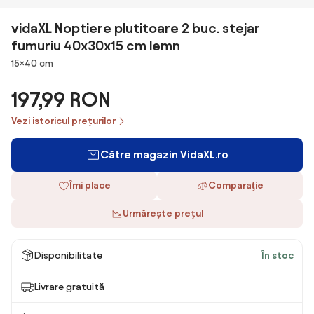
vidaXL Noptiere plutitoare 2 buc. stejar
fumuriu 40x30x15 cm lemn
Dimensiuni
15×40 cm
197,99 RON
Vezi istoricul prețurilor
Către magazin VidaXL.ro
Îmi place
Comparaţie
Urmărește prețul
Disponibilitate
În stoc
Livrare gratuită