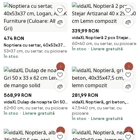
339,99 RON
vidaXL Noptieră 2 pcs Stejar
474 RON
60×40 cm, cu sertar, cu picioare
Artizanal 40 x 29 x 60 cm Lemn
Noptiera cu sertar, 40x53x37
În stoc
Livrare gratuită
compozit
53×37 cm, cu sertar, cu picioare
cm, Logan, ADRK Furniture
În stoc
(Culoare: Alb / Gri)
568,99 RON
281,99 RON
vidaXL Dulap de noapte Gri 50 x
vidaXL Noptieră, gri beton,
62×50 cm, cu sertar, cu picioare
47,5×40 cm, cu sertar, cu
33 x 62 cm Lemn de mango
40x35x47,5 cm, lemn compozit
În stoc
Livrare gratuită
picioare
solid
În stoc
Livrare gratuită