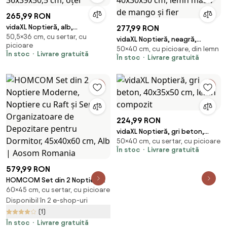
265,99 RON
vidaXL Noptieră, alb,
277,99 RON
50,5×36 cm, cu sertar, cu
36x39x50,5 cm, oțel
vidaXL Noptieră, neagră,
picioare
50×40 cm, cu picioare, din lemn
40x30x50 cm, lemn masiv de
În stoc
Livrare gratuită
În stoc
Livrare gratuită
mango și fier
224,99 RON
vidaXL Noptieră, gri beton,
50×40 cm, cu sertar, cu picioare
40x35x50 cm, lemn compozit
În stoc
Livrare gratuită
579,99 RON
HOMCOM Set din 2 Noptiere
60×45 cm, cu sertar, cu picioare
Moderne, Noptiere cu Raft și
Sertar, Organizatoare de
Disponibil în 2 e-shop-uri
Depozitare pentru Dormitor,
(1)
45x40x60 cm, Alb | Aosom
În stoc
Livrare gratuită