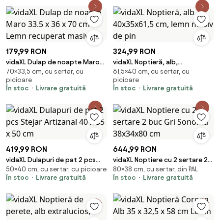
179,99 RON
324,99 RON
vidaXL Dulap de noapte Maro
vidaXL Noptieră, alb,
70×33,5 cm, cu sertar, cu
61,5×40 cm, cu sertar, cu
33.5 x 36 x 70 cm Lemn
40x35x61,5 cm, lemn masiv de
picioare
picioare
recuperat masiv
pin
În stoc
Livrare gratuită
În stoc
Livrare gratuită
419,99 RON
644,99 RON
vidaXL Dulapuri de pat 2 pcs
vidaXL Noptiere cu 2 sertare 2
50×40 cm, cu sertar, cu picioare
80×38 cm, cu sertar, din PAL
Stejar Artizanal 40 x 35 x 50 cm
buc Gri Sonoma 38x34x80 cm
În stoc
Livrare gratuită
În stoc
Livrare gratuită