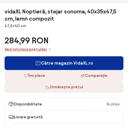
vidaXL Noptieră, stejar sonoma, 40x35x47,5
cm, lemn compozit
Dimensiuni
47,5×40 cm
284,99 RON
Vezi istoricul prețurilor
Către magazin VidaXL.ro
Îmi place
Comparaţie
Urmărește prețul
Disponibilitate
În stoc
Livrare gratuită