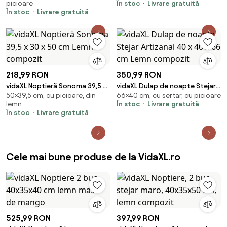
picioare
În stoc
Livrare gratuită
compozit
În stoc
Livrare gratuită
218,99 RON
350,99 RON
vidaXL Noptieră Sonoma 39,5 x
vidaXL Dulap de noapte Stejar
50×39,5 cm, cu picioare, din
66×40 cm, cu sertar, cu picioare
30 x 50 cm Lemn compozit
Artizanal 40 x 40 x 66 cm Lemn
lemn
În stoc
Livrare gratuită
compozit
În stoc
Livrare gratuită
Cele mai bune produse de la VidaXL.ro
525,99 RON
397,99 RON