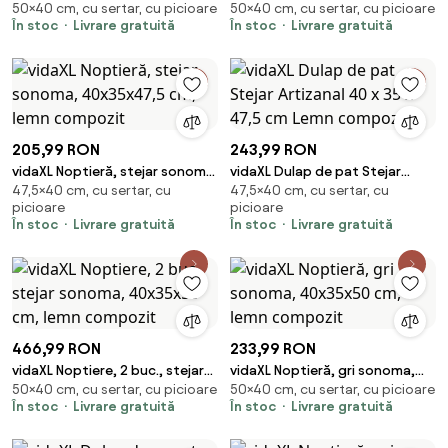
50×40 cm, cu sertar, cu picioare
50×40 cm, cu sertar, cu picioare
40x35x50 cm, lemn compozit
40x35x50 cm, lemn compozit
În stoc
Livrare gratuită
În stoc
Livrare gratuită
205,99 RON
243,99 RON
vidaXL Noptieră, stejar sonoma,
vidaXL Dulap de pat Stejar
47,5×40 cm, cu sertar, cu
47,5×40 cm, cu sertar, cu
40x35x47,5 cm, lemn compozit
Artizanal 40 x 35 x 47,5 cm
picioare
picioare
Lemn compozit
În stoc
Livrare gratuită
În stoc
Livrare gratuită
466,99 RON
233,99 RON
vidaXL Noptiere, 2 buc., stejar
vidaXL Noptieră, gri sonoma,
50×40 cm, cu sertar, cu picioare
50×40 cm, cu sertar, cu picioare
sonoma, 40x35x50 cm, lemn
40x35x50 cm, lemn compozit
În stoc
Livrare gratuită
În stoc
Livrare gratuită
compozit