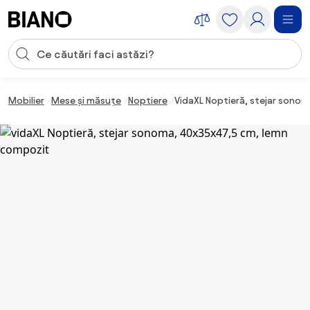
Sari peste navigare, accesează conținutul
Introducerea căutării
Sari peste conținut, mergi la subsol
Mobilier
Mese și măsuțe
Noptiere
VidaXL Noptieră, stejar sono