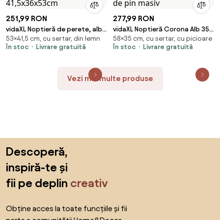
251,99 RON
277,99 RON
vidaXL Noptieră de perete, alb
vidaXL Noptieră Corona Alb 35 x
53×41,5 cm, cu sertar, din lemn
58×35 cm, cu sertar, cu picioare
extralucios, 41,5x36x53cm
32,5 x 58 cm Lemn de pin masiv
În stoc
Livrare gratuită
În stoc
Livrare gratuită
Vezi mai multe produse
Sari peste subsol, revino la începutul paginii
Descoperă,
inspiră-te și
fii pe deplin
creativ
Obține acces la toate funcțiile și fii