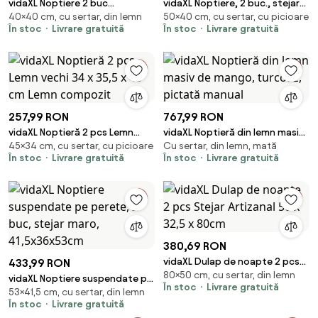
vidaXL Noptiere 2 buc
vidaXL Noptiere, 2 buc., stejar
40×40 cm, cu sertar, din lemn
50×40 cm, cu sertar, cu picioare
40x35x40 cm lemn masiv de
maro, 40x35x50 cm, lemn
În stoc
Livrare gratuită
În stoc
Livrare gratuită
mango
compozit
257,99 RON
767,99 RON
vidaXL Noptieră 2 pcs Lemn
vidaXL Noptieră din lemn masiv
45×34 cm, cu sertar, cu picioare
Cu sertar, din lemn, mată
vechi 34 x 35,5 x 45 cm Lemn
de mango, turcoaz, pictată
În stoc
Livrare gratuită
În stoc
Livrare gratuită
compozit
manual
380,69 RON
vidaXL Dulap de noapte 2 pcs
433,99 RON
80×50 cm, cu sertar, din lemn
Stejar Artizanal 50 x 32,5 x
vidaXL Noptiere suspendate pe
În stoc
Livrare gratuită
80cm
53×41,5 cm, cu sertar, din lemn
perete, 2 buc, stejar maro,
În stoc
Livrare gratuită
41,5x36x53cm