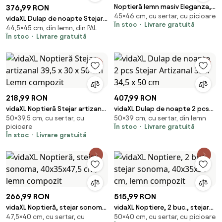
Noptieră lemn masiv Eleganza,
376,99 RON
45×46 cm, cu sertar, cu picioare
46 × 45 × 41 cm
vidaXL Dulap de noapte Stejar
În stoc
Livrare gratuită
44,5×45 cm, din lemn, din PAL
artizanal 45 x 34 x 44,5 cm
În stoc
Livrare gratuită
218,99 RON
407,99 RON
vidaXL Noptieră Stejar artizanal
vidaXL Dulap de noapte 2 pcs
50×39,5 cm, cu sertar, cu
50×39 cm, cu sertar, din lemn
39,5 x 30 x 50 cm Lemn
Stejar Artizanal 39 x 34,5 x 50
picioare
În stoc
Livrare gratuită
compozit
cm
În stoc
Livrare gratuită
266,99 RON
515,99 RON
vidaXL Noptieră, stejar sonoma,
vidaXL Noptiere, 2 buc., stejar
47,5×40 cm, cu sertar, cu
50×40 cm, cu sertar, cu picioare
40x35x47,5 cm, lemn compozit
sonoma, 40x35x50 cm, lemn