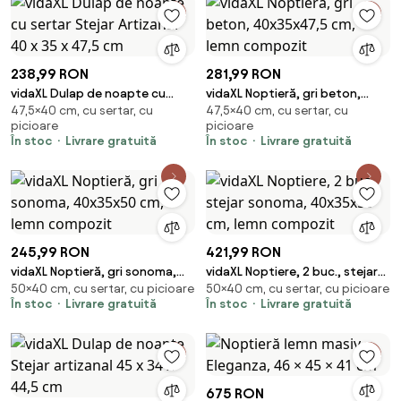
238,99 RON
281,99 RON
vidaXL Dulap de noapte cu
vidaXL Noptieră, gri beton,
47,5×40 cm, cu sertar, cu
47,5×40 cm, cu sertar, cu
sertar Stejar Artizanal 40 x 35 x
40x35x47,5 cm, lemn compozit
picioare
picioare
47,5 cm
În stoc
Livrare gratuită
În stoc
Livrare gratuită
245,99 RON
421,99 RON
vidaXL Noptieră, gri sonoma,
vidaXL Noptiere, 2 buc., stejar
50×40 cm, cu sertar, cu picioare
50×40 cm, cu sertar, cu picioare
40x35x50 cm, lemn compozit
sonoma, 40x35x50 cm, lemn
În stoc
Livrare gratuită
În stoc
Livrare gratuită
compozit
675 RON