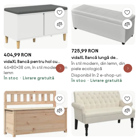
725,99 RON
404,99 RON
vidaXL Bancă lungă de
vidaXL Bancă pentru hol cu
În stil modern, din lemn, din
depozitare, alb, lemn
46×80×38 cm, în stil modern, din
pernă cu depozitare Alb 80 x 38
piele ecologică
lemn
x 46 cm
Disponibil în 2 e-shop-uri
În stoc
Livrare gratuită
În stoc
Livrare gratuită