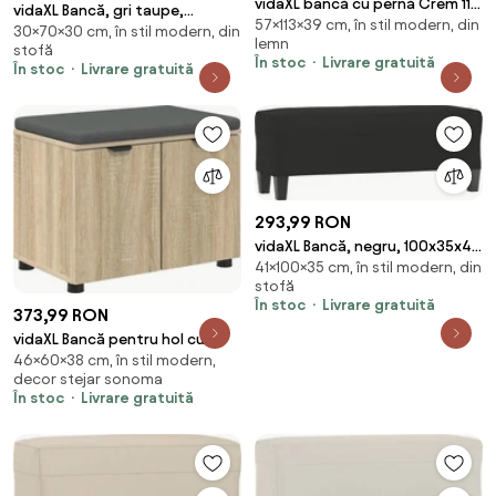
vidaXL bancă cu pernă Crem 113
vidaXL Bancă, gri taupe,
57×113×39 cm, în stil modern, din
x 57 x 39 cm Catifea
30×70×30 cm, în stil modern, din
70x30x30 cm, textil
lemn
stofă
În stoc
Livrare gratuită
În stoc
Livrare gratuită
293,99 RON
vidaXL Bancă, negru, 100x35x41
41×100×35 cm, în stil modern, din
cm, microfibră
stofă
În stoc
Livrare gratuită
373,99 RON
vidaXL Bancă pentru hol cu
46×60×38 cm, în stil modern,
pernă cu raft Stejar Sonoma 60
decor stejar sonoma
x 38 x 46 cm
În stoc
Livrare gratuită