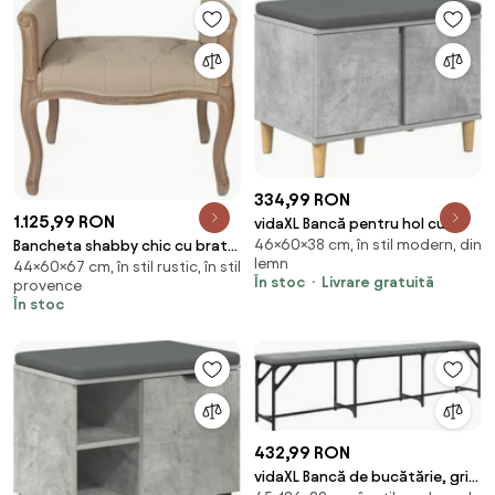
334,99 RON
1.125,99 RON
vidaXL Bancă pentru hol cu
46×60×38 cm, în stil modern, din
Bancheta shabby chic cu brate
pernă cu ușă Gri Beton 60 x 38
lemn
44×60×67 cm, în stil rustic, în stil
laterale, bej, stofa
x 46 cm
În stoc
Livrare gratuită
provence
În stoc
432,99 RON
vidaXL Bancă de bucătărie, gri