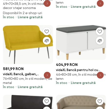
lemn
Piele artificială
49×70×38,5 cm, în stil modern,
sonoma, 70x38,5x49 cm, lemn
În stoc
Livrare gratuită
decor stejar sonoma
prelucrat
Disponibil în 2 e-shop-uri
În stoc
Livrare gratuită
404,99 RON
581,99 RON
vidaXL Bancă pentru hol cu
vidaXL Bancă, galben,
46×80×38 cm, în stil modern, din
pernă cu depozitare Alb 80 x 38
lemn
76×110×80 cm, în stil modern, de
110x76x80 cm, catifea
x 46 cm
În stoc
Livrare gratuită
metal
În stoc
Livrare gratuită