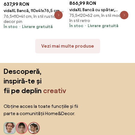
866,99 RON
637,99 RON
vidaXL Bancă cu spătar,
vidaXL Bancă, 110x41x76,5 cm,
75,5×120×62 cm, în stil modern,
120x62x75,5 cm, in
76,5×110×41 cm, în stil rustic,
lemn masiv de pin
în stil retro
decor pin
În stoc
Livrare gratuită
În stoc
Livrare gratuită
Vezi mai multe produse
Sari peste subsol, revino la începutul paginii
Descoperă,
inspiră-te și
fii pe deplin
creativ
Obține acces la toate funcțiile și fii
parte a comunității Home&Decor.