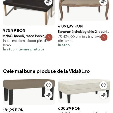
4.091,99 RON
975,99 RON
Banchetă shabby chic 2 locuri
vidaXL Bancă, maro închis, 139,5
70×104×55 cm, în stil provence,
cu spătar, bej, stofa,
din lemn
În stil modern, decor pin, din
cm, piele ecologică
104x55x70 cm
În stoc
lemn
În stoc
Livrare gratuită
Cele mai bune produse de la VidaXL.ro
600,99 RON
181,99 RON