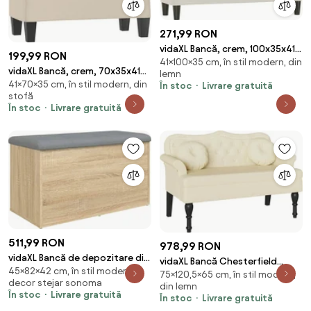
271,99 RON
vidaXL Bancă, crem, 100x35x41
199,99 RON
41×100×35 cm, în stil modern, din
cm, catifea
vidaXL Bancă, crem, 70x35x41
lemn
41×70×35 cm, în stil modern, din
cm, țesătură microfibră
În stoc
Livrare gratuită
stofă
În stoc
Livrare gratuită
511,99 RON
978,99 RON
vidaXL Bancă de depozitare din
vidaXL Bancă Chesterfield
45×82×42 cm, în stil modern,
stejar Sonoma, 82x42x45 cm,
75×120,5×65 cm, în stil modern,
Crem 120.5 x 65 x 75 cm Piele
decor stejar sonoma
lemn stratificat
din lemn
artificială
În stoc
Livrare gratuită
În stoc
Livrare gratuită