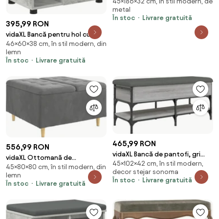
45×186×32 cm, în stil modern, de
deschis, 186x32x45 cm, oțel și
metal
textil
În stoc
Livrare gratuită
395,99 RON
vidaXL Bancă pentru hol cu
46×60×38 cm, în stil modern, din
pernă cu raft Gri Beton 60 x 38
lemn
x 46 cm
În stoc
Livrare gratuită
465,99 RON
556,99 RON
vidaXL Bancă de pantofi, gri
vidaXL Ottomană de
45×102×42 cm, în stil modern,
sonoma, 102x42x45 cm, lemn
45×80×80 cm, în stil modern, din
depozitare Gri închis 80 x 80 x
decor stejar sonoma
prelucrat
lemn
45 cm Catifea
În stoc
Livrare gratuită
În stoc
Livrare gratuită