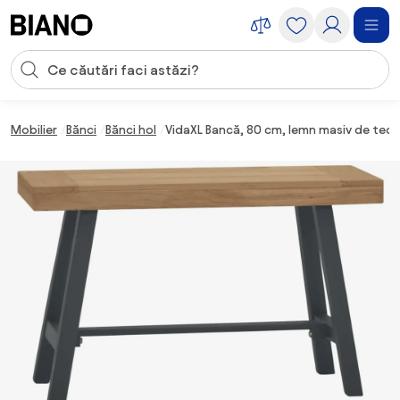
Sari peste navigare, accesează conținutul
Introducerea căutării
Sari peste conținut, mergi la subsol
Mobilier
Bănci
Bănci hol
VidaXL Bancă, 80 cm, lemn masiv de tec