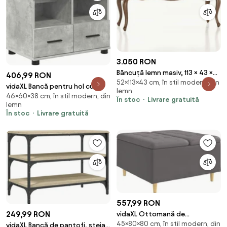
3.050 RON
Băncuță lemn masiv, 113 × 43 ×
406,99 RON
52×113×43 cm, în stil modern, din
52 cm
vidaXL Bancă pentru hol cu
lemn
46×60×38 cm, în stil modern, din
pernă cu sertar Gri Beton 60 x
În stoc
Livrare gratuită
lemn
38 x 46 cm
În stoc
Livrare gratuită
557,99 RON
249,99 RON
vidaXL Ottomană de
45×80×80 cm, în stil modern, din
depozitare Gri 80 x 80 x 45 cm
vidaXL Bancă de pantofi, stejar