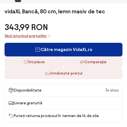
vidaXL Bancă, 80 cm, lemn masiv de tec
343,99 RON
Vezi istoricul prețurilor
Către magazin VidaXL.ro
Îmi place
Comparaţie
Urmărește prețul
Disponibilitate
În stoc
Livrare gratuită
Puteți returna produsul în termen de 14 de zile.