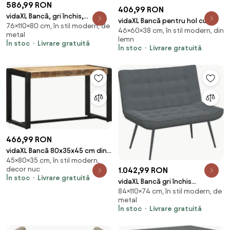
586,99 RON
406,99 RON
vidaXL Bancă, gri închis,
vidaXL Bancă pentru hol cu
76×110×80 cm, în stil modern, de
110x76x80 cm, catifea
46×60×38 cm, în stil modern, din
pernă cu raft cu ușă Alb 60 x 38
metal
lemn
x 46 cm
În stoc
Livrare gratuită
În stoc
Livrare gratuită
466,99 RON
vidaXL Bancă 80x35x45 cm din
45×80×35 cm, în stil modern,
lemn masiv de mango
decor nuc
1.042,99 RON
În stoc
Livrare gratuită
vidaXL Bancă gri închis
84×110×74 cm, în stil modern, de
110x74x84 cm catifea
metal
În stoc
Livrare gratuită