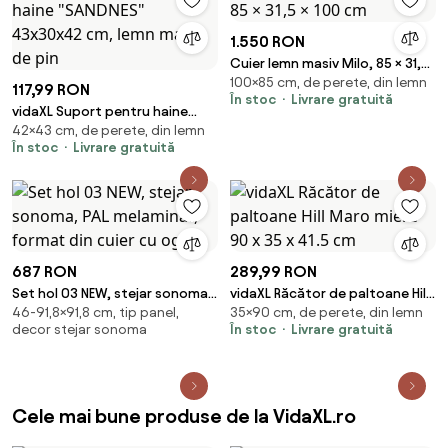
1.550 RON
Cuier lemn masiv Milo, 85 × 31,5
100×85 cm, de perete, din lemn
× 100 cm
117,99 RON
În stoc
Livrare gratuită
vidaXL Suport pentru haine
42×43 cm, de perete, din lemn
"SANDNES" 43x30x42 cm, lemn
În stoc
Livrare gratuită
masiv de pin
687 RON
289,99 RON
Set hol 03 NEW, stejar sonoma,
vidaXL Răcător de paltoane Hill
46-91,8×91,8 cm, tip panel,
35×90 cm, de perete, din lemn
PAL melaminat, format din cuier
Maro miere 90 x 35 x 41.5 cm
decor stejar sonoma
În stoc
Livrare gratuită
cu ogli
Cele mai bune produse de la VidaXL.ro