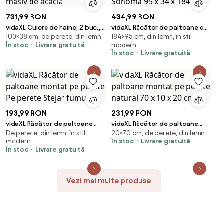
731,99 RON
434,99 RON
vidaXL Cuiere de haine, 2 buc.,
vidaXL Răcător de paltoane cu
100×38 cm, de perete, din lemn
184×95 cm, din lemn, în stil
38x100 cm, lemn masiv de
raft Stejar Sonoma 95 x 34 x
În stoc
Livrare gratuită
modern
acacia
184 cm
În stoc
Livrare gratuită
193,99 RON
231,99 RON
vidaXL Răcător de paltoane
vidaXL Răcător de paltoane
De perete, din lemn, în stil
20×70 cm, de perete, din lemn
montat pe perete Pe perete
montat pe perete natural 70 x
modern
În stoc
Livrare gratuită
Stejar fumuriu
10 x 20 cm
În stoc
Livrare gratuită
Vezi mai multe produse