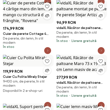
96,99 RON
vidaXL Răcător de paltoane
174,99 RON
De perete, din lemn, în stil
montat pe perete Pe perete
Cuier de perete Cottage 4
modern
Stejar Artizanal
De perete, din lemn, în stil
cârlige maro din lemn de
În stoc
Livrare gratuită
modern
mango cu structură din
În stoc
frânghie, "Rovena"
119,99 RON
Cuier Cu Polita Miraly Stejar
277,99 RON
9×100 cm, de perete, în stil
vidaXL Răcător de paltoane
modern
De perete, din lemn, în stil
Maro 73 x 19 x 23 cm Lemn
Disponibil în 2 e-shop-uri
modern
masiv de acacia
În stoc
Livrare gratuită