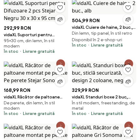
504,99 RON
vidaXL Cuiere de haine, 2 buc.,
292,99 RON
Din lemn, tip panel, în stil retro
alb
vidaXL Suporturi pentru
Disponibil în 2 e-shop-uri
95×30 cm, din lemn, în stil
Difuzoare 2 pcs Stejar Negru 30
În stoc
Livrare gratuită
modern
x 30 x 95 cm
În stoc
Livrare gratuită
168,99 RON
329,99 RON
vidaXL Răcător de paltoane
vidaXL Standuri boxe 2 buc,
De perete, din lemn, în stil
În stil modern, freestanding, de
montat pe perete Pe perete
sticlă securizată, design 2
modern
metal
Stejar Sonoma
coloane, negru
În stoc
Livrare gratuită
În stoc
Livrare gratuită