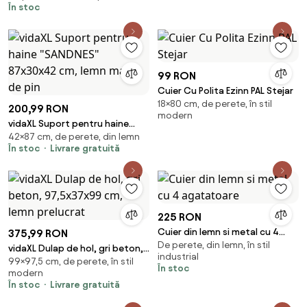
În stoc
99 RON
Cuier Cu Polita Ezinn PAL Stejar
18×80 cm, de perete, în stil
200,99 RON
modern
vidaXL Suport pentru haine
42×87 cm, de perete, din lemn
"SANDNES" 87x30x42 cm, lemn
În stoc
Livrare gratuită
masiv de pin
225 RON
Cuier din lemn si metal cu 4
375,99 RON
De perete, din lemn, în stil
agatatoare
vidaXL Dulap de hol, gri beton,
industrial
99×97,5 cm, de perete, în stil
97,5x37x99 cm, lemn prelucrat
În stoc
modern
În stoc
Livrare gratuită