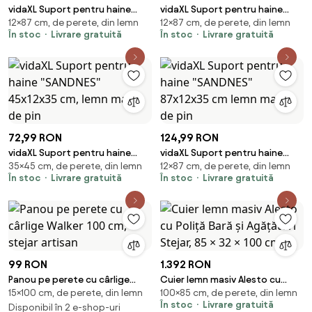
vidaXL Suport pentru haine
vidaXL Suport pentru haine
12×87 cm, de perete, din lemn
12×87 cm, de perete, din lemn
"SANDNES" alb 87x12x35 cm
"SANDNES" 87x12x35 cm lemn
În stoc
Livrare gratuită
În stoc
Livrare gratuită
lemn masiv de pin
masiv de pin
72,99 RON
124,99 RON
vidaXL Suport pentru haine
vidaXL Suport pentru haine
35×45 cm, de perete, din lemn
12×87 cm, de perete, din lemn
"SANDNES" 45x12x35 cm, lemn
"SANDNES" 87x12x35 cm lemn
În stoc
Livrare gratuită
În stoc
Livrare gratuită
masiv de pin
masiv de pin
99 RON
1.392 RON
Panou pe perete cu cârlige
Cuier lemn masiv Alesto cu
15×100 cm, de perete, din lemn
100×85 cm, de perete, din lemn
Walker 100 cm, stejar artisan
Poliță Bară și Agățători Stejar,
În stoc
Livrare gratuită
Disponibil în 2 e-shop-uri
85 × 32 × 100 cm