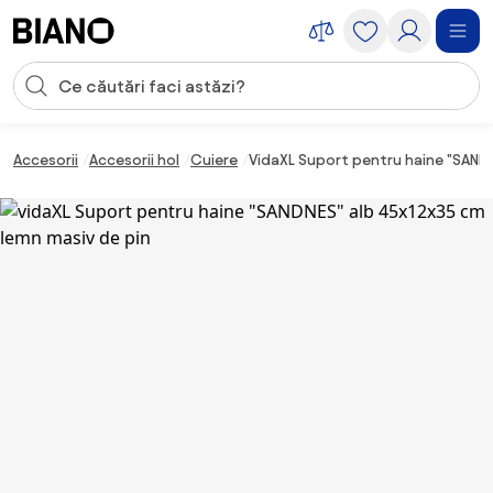
Sari peste navigare, accesează conținutul
Introducerea căutării
Sari peste conținut, mergi la subsol
Accesorii
Accesorii hol
Cuiere
VidaXL Suport pentru haine "SAND