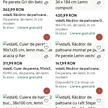
362,99 RON
vidaXL Răcător de paltoane
420,99 RON
De perete, din lemn, în stil
montat pe perete Pe perete
vidaXL Răcător de paltoane Gri
modern
Gri din beton
184×75 cm, din lemn, în stil
Sonoma 75 x 34 x 184 cm Lemn
În stoc
Livrare gratuită
modern
compozit
În stoc
Livrare gratuită
311,99 RON
147,99 RON
vidaXL Cuier de perete, 90x1x35
vidaXL Răcător de paltoane
10×90 cm, de perete, din lemn
De perete, din lemn, în stil
cm, lemn masiv de acacia și fier
montat pe perete Pe perete
În stoc
Livrare gratuită
modern
Lemn vechi
Disponibil în 2 e-shop-uri
În stoc
Livrare gratuită