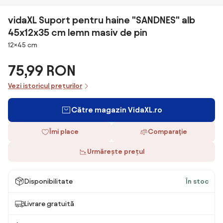
vidaXL Suport pentru haine "SANDNES" alb
45x12x35 cm lemn masiv de pin
Dimensiuni
12×45 cm
75,99 RON
Vezi istoricul prețurilor
Către magazin VidaXL.ro
Îmi place
Comparaţie
Urmărește prețul
Disponibilitate
În stoc
Livrare gratuită