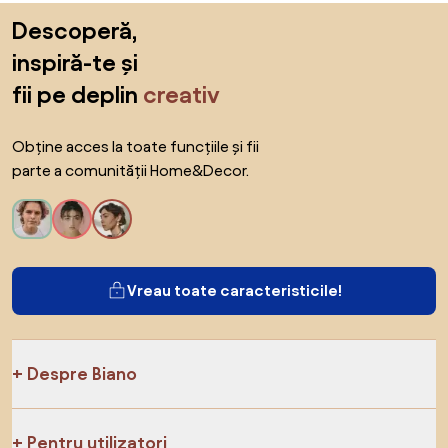
Sari peste subsol, revino la începutul paginii
Descoperă,
inspiră-te și
fii pe deplin
creativ
Obține acces la toate funcțiile și fii
parte a comunității Home&Decor.
Vreau toate caracteristicile!
Despre Biano
Pentru utilizatori