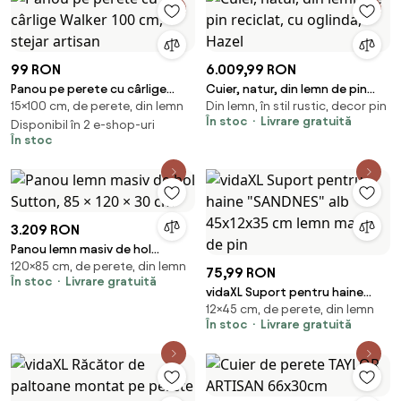
99 RON
6.009,99 RON
Panou pe perete cu cârlige
Cuier, natur, din lemn de pin
15×100 cm, de perete, din lemn
Din lemn, în stil rustic, decor pin
Walker 100 cm, stejar artisan
reciclat, cu oglinda, Hazel
În stoc
Livrare gratuită
Disponibil în 2 e-shop-uri
În stoc
3.209 RON
Panou lemn masiv de hol
120×85 cm, de perete, din lemn
Sutton, 85 × 120 × 30 cm
75,99 RON
În stoc
Livrare gratuită
vidaXL Suport pentru haine
12×45 cm, de perete, din lemn
"SANDNES" alb 45x12x35 cm
În stoc
Livrare gratuită
lemn masiv de pin