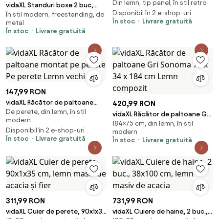
Din lemn, tip panel, în stil retro
alb
vidaXL Standuri boxe 2 buc,
Disponibil în 2 e-shop-uri
În stil modern, freestanding, de
sticlă securizată, design 2
În stoc
Livrare gratuită
metal
coloane, negru
În stoc
Livrare gratuită
147,99 RON
vidaXL Răcător de paltoane
420,99 RON
De perete, din lemn, în stil
montat pe perete Pe perete
vidaXL Răcător de paltoane Gri
modern
Lemn vechi
184×75 cm, din lemn, în stil
Sonoma 75 x 34 x 184 cm Lemn
Disponibil în 2 e-shop-uri
modern
compozit
În stoc
Livrare gratuită
În stoc
Livrare gratuită
311,99 RON
731,99 RON
vidaXL Cuier de perete, 90x1x35
vidaXL Cuiere de haine, 2 buc.,