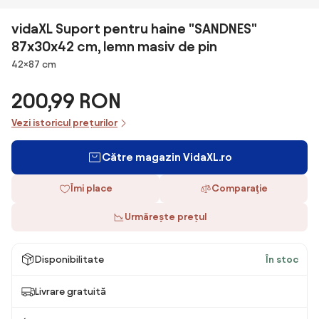
vidaXL Suport pentru haine "SANDNES"
87x30x42 cm, lemn masiv de pin
Dimensiuni
42×87 cm
200,99 RON
Vezi istoricul prețurilor
Către magazin VidaXL.ro
Îmi place
Comparaţie
Urmărește prețul
Disponibilitate
În stoc
Livrare gratuită