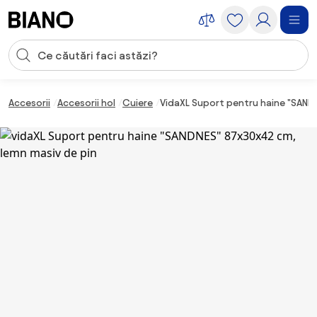
Sari peste navigare, accesează conținutul
Introducerea căutării
Sari peste conținut, mergi la subsol
Accesorii
Accesorii hol
Cuiere
VidaXL Suport pentru haine "SAND