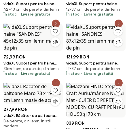
vidaXL Suport pentru haine
vidaXL Suport pentru haine
42×43 cm, de perete, din lemn
12×87 cm, de perete, din lemn
"SANDNES" 43x30x42 cm, lemn
"SANDNES" 87x12x35 cm lemn
În stoc
Livrare gratuită
În stoc
Livrare gratuită
masiv de pin
masiv de pin
72,99 RON
131,99 RON
vidaXL Suport pentru haine
vidaXL Suport pentru haine
35×45 cm, de perete, din lemn
12×87 cm, de perete, din lemn
"SANDNES" 45x12x35 cm, lemn
"SANDNES" 87x12x35 cm lemn
În stoc
Livrare gratuită
În stoc
Livrare gratuită
masiv de pin
masiv de pin
277,99 RON
vidaXL Răcător de paltoane
De perete, din lemn, în stil
Maro 73 x 19 x 23 cm Lemn
339 RON
modern
masiv de acacia