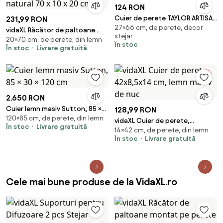
124 RON
Cuier de perete TAYLOR ARTISAN
231,99 RON
27×66 cm, de perete, decor
66x30cm
vidaXL Răcător de paltoane
stejar
20×70 cm, de perete, din lemn
montat pe perete natural 70 x
În stoc
În stoc
Livrare gratuită
10 x 20 cm
2.650 RON
Cuier lemn masiv Sutton, 85 ×
128,99 RON
120×85 cm, de perete, din lemn
30 × 120 cm
vidaXL Cuier de perete,
În stoc
Livrare gratuită
14×42 cm, de perete, din lemn
42x8,5x14 cm, lemn masiv de
În stoc
Livrare gratuită
nuc
Cele mai bune produse de la VidaXL.ro