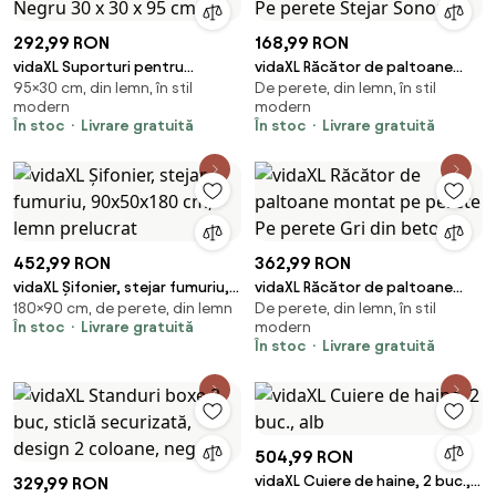
292,99 RON
168,99 RON
vidaXL Suporturi pentru
vidaXL Răcător de paltoane
95×30 cm, din lemn, în stil
De perete, din lemn, în stil
Difuzoare 2 pcs Stejar Negru 30
montat pe perete Pe perete
modern
modern
x 30 x 95 cm
Stejar Sonoma
În stoc
Livrare gratuită
În stoc
Livrare gratuită
452,99 RON
362,99 RON
vidaXL Șifonier, stejar fumuriu,
vidaXL Răcător de paltoane
180×90 cm, de perete, din lemn
De perete, din lemn, în stil
90x50x180 cm, lemn prelucrat
montat pe perete Pe perete
În stoc
Livrare gratuită
modern
Gri din beton
În stoc
Livrare gratuită
504,99 RON
vidaXL Cuiere de haine, 2 buc.,
329,99 RON