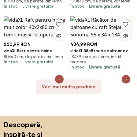
10×90 cm, de perete, din lemn
100×38 cm, de perete, din lemn
cm, lemn masiv de acacia și fier
38x100 cm, lemn masiv de
În stoc
Livrare gratuită
În stoc
Livrare gratuită
acacia
260,99 RON
434,99 RON
vidaXL Raft pentru haine
vidaXL Răcător de paltoane cu
80×40 cm, de perete, din lemn
184×95 cm, din lemn, în stil
multicolor 40x2x80 cm Lemn
raft Stejar Sonoma 95 x 34 x
În stoc
Livrare gratuită
modern
masiv recuperat
184 cm
În stoc
Livrare gratuită
Vezi mai multe produse
Sari peste subsol, revino la începutul paginii
Descoperă,
inspiră-te și