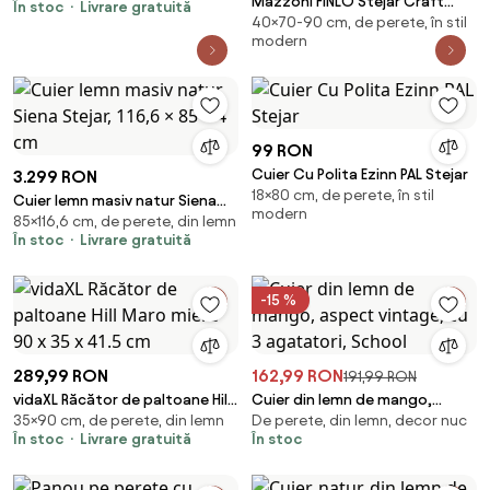
Mazzoni FINLO Stejar Craft
În stoc
Livrare gratuită
40×70-90 cm, de perete, în stil
Auriu/mânere Negru Mat - CUIER
modern
DE PERETE MODERN CU RAFT
PENTRU HOL 90 și 70 cm
99 RON
Cuier Cu Polita Ezinn PAL Stejar
3.299 RON
18×80 cm, de perete, în stil
Cuier lemn masiv natur Siena
modern
85×116,6 cm, de perete, din lemn
Stejar, 116,6 × 85 × 4 cm
În stoc
Livrare gratuită
-15 %
289,99 RON
162,99 RON
191,99 RON
vidaXL Răcător de paltoane Hill
Cuier din lemn de mango,
35×90 cm, de perete, din lemn
De perete, din lemn, decor nuc
Maro miere 90 x 35 x 41.5 cm
aspect vintage, cu 3 agatatori,
În stoc
Livrare gratuită
În stoc
School