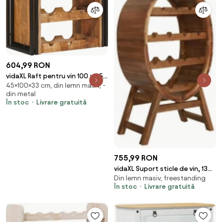
604,99 RON
vidaXL Raft pentru vin 100 x 45 x
45×100×33 cm, din lemn masiv, -
33 cm Lemn de Mango Solid și
din metal
Şlefuit
În stoc
Livrare gratuită
755,99 RON
vidaXL Suport sticle de vin, 13
Din lemn masiv, freestanding
sticle, lemn masiv de acacia
În stoc
Livrare gratuită