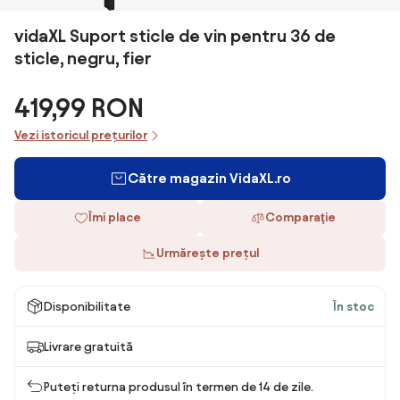
vidaXL Suport sticle de vin pentru 36 de
sticle, negru, fier
419,99 RON
Vezi istoricul prețurilor
Către magazin VidaXL.ro
Îmi place
Comparaţie
Urmărește prețul
Disponibilitate
În stoc
Livrare gratuită
Puteți returna produsul în termen de 14 de zile.