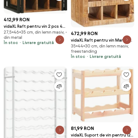
412,99 RON
vidaXL Raft pentru vin 2 pcs 46
27,5×46×35 cm, din lemn masiv, -
x 35 x 27,5 cm Lemn Solid de
472,99 RON
din metal
Acacia
vidaXL Raft pentru vin Maro 44
În stoc
Livrare gratuită
35×44×30 cm, din lemn masiv,
x 30 x 35 cm Lemn de mango
freestanding
solid
În stoc
Livrare gratuită
81,99 RON
vidaXL Suport de vin pentru 12