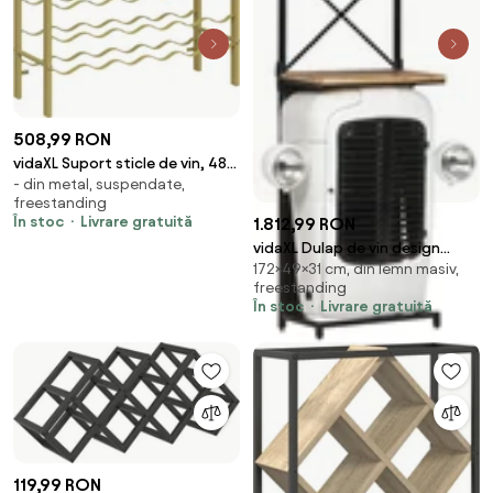
508,99 RON
vidaXL Suport sticle de vin, 48
- din metal, suspendate,
sticle, auriu, metal
freestanding
În stoc
Livrare gratuită
1.812,99 RON
vidaXL Dulap de vin design
172×49×31 cm, din lemn masiv,
tractor alb 49x31x172 cm
freestanding
mango nefinisat
În stoc
Livrare gratuită
119,99 RON