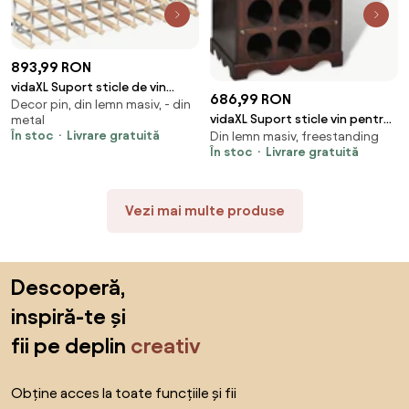
893,99 RON
vidaXL Suport sticle de vin
686,99 RON
Decor pin, din lemn masiv, - din
pentru 120 sticle, lemn masiv de
vidaXL Suport sticle vin pentru
metal
pin
În stoc
Livrare gratuită
Din lemn masiv, freestanding
9 sticle, lemn, spațiu de
În stoc
Livrare gratuită
depozitare
Vezi mai multe produse
Sari peste subsol, revino la începutul paginii
Descoperă,
inspiră-te și
fii pe deplin
creativ
Obține acces la toate funcțiile și fii