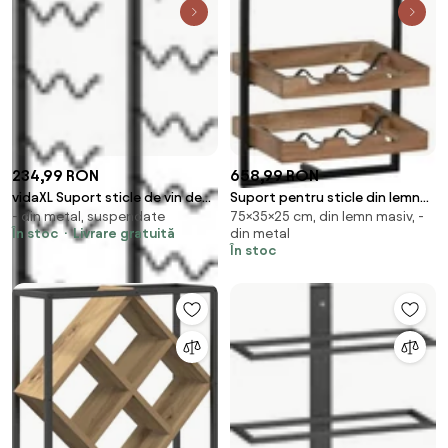
234,99 RON
658,99 RON
vidaXL Suport sticle de vin de
Suport pentru sticle din lemn
- din metal, suspendate
75×35×25 cm, din lemn masiv, -
perete, 24 sticle, negru, fier
de acacia și metal, 35x25x75
În stoc
Livrare gratuită
din metal
cm, finisaj natural/negru
În stoc