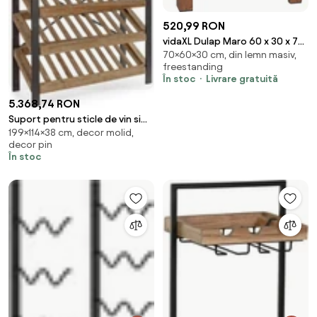
520,99 RON
vidaXL Dulap Maro 60 x 30 x 70
70×60×30 cm, din lemn masiv,
cm Lemn recuperat masiv
freestanding
În stoc
Livrare gratuită
5.368,74 RON
Suport pentru sticle de vin si
199×114×38 cm, decor molid,
pahare maro din lemn de Brad,
decor pin
114 cm, Kantin Bizzotto
În stoc