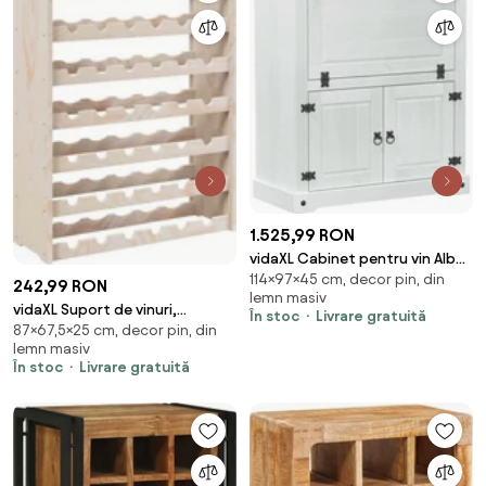
1.525,99 RON
vidaXL Cabinet pentru vin Alb
114×97×45 cm, decor pin, din
97 x 45 x 114 cm Lemn de pin
242,99 RON
lemn masiv
masiv
vidaXL Suport de vinuri,
În stoc
Livrare gratuită
87×67,5×25 cm, decor pin, din
67,5x25x87 cm, lemn masiv de
lemn masiv
pin
În stoc
Livrare gratuită