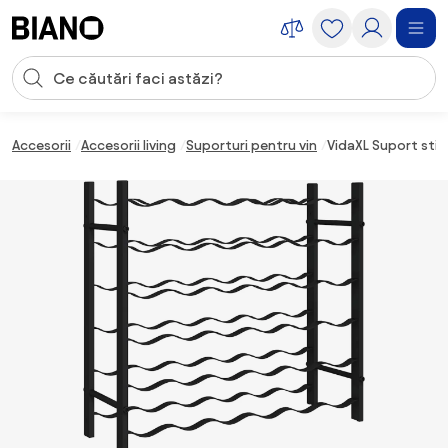
Sari peste navigare, accesează conținutul
Introducerea căutării
Sari peste conținut, mergi la subsol
Accesorii
Accesorii living
Suporturi pentru vin
VidaXL Suport sticl