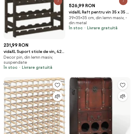
526,99 RON
vidaXL Raft pentru vin 35 x 35 x
39×35×35 cm, din lemn masiv, -
39 cm Lemn de mango solid
din metal
În stoc
Livrare gratuită
231,99 RON
vidaXL Suport sticle de vin, 42
Decor pin, din lemn masiv,
sticle, negru, lemn masiv de pin
suspendate
În stoc
Livrare gratuită