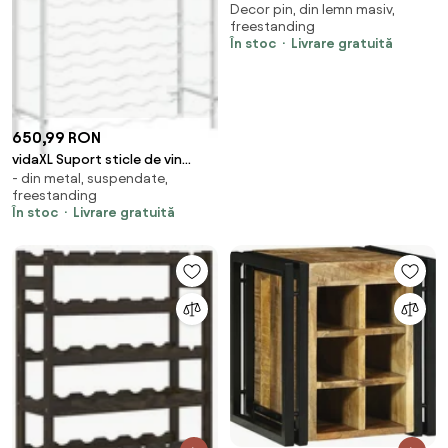
Decor pin, din lemn masiv,
sticle, lemn de pin
freestanding
În stoc
Livrare gratuită
650,99 RON
vidaXL Suport sticle de vin
- din metal, suspendate,
pentru 72 sticle,alb, metal
freestanding
În stoc
Livrare gratuită