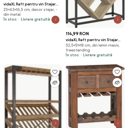
vidaXL Raft pentru vin Stejar
25×63×16,5 cm, decor stejar, -
Negru 63 x 16,5 x 25 cm
din metal
În stoc
Livrare gratuită
114,99 RON
vidaXL Raft pentru vin Stejar
52,5×51×18 cm, din lemn masiv,
Sonoma 51 x 18 x 52,5 cm Lemn
freestanding
compozit
În stoc
Livrare gratuită