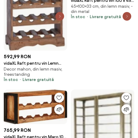
vidaXL Raft pentru vin 100 x 45 x
45×100×33 cm, din lemn masiv, -
33 cm Lemn de Mango Solid și
din metal
Şlefuit
În stoc
Livrare gratuită
592,99 RON
vidaXL Raft pentru vin Lemn
Decor mahon, din lemn masiv,
masiv de mahon
freestanding
În stoc
Livrare gratuită
765,99 RON
vidaXL Raft pentru vin Maro 100