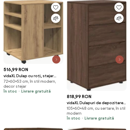
516,99 RON
vidaXL Dulap cu roți, stejar
72×60×53 cm, în stil modern,
artizanal, 60x53x72 cm, lemn
decor stejar
prelucrat
În stoc
Livrare gratuită
818,99 RON
vidaXL Dulapuri de depozitare 2
105×60×48 cm, cu sertare, în stil
pcs Stejar închis 60 x 48 x 105
modern
cm
În stoc
Livrare gratuită