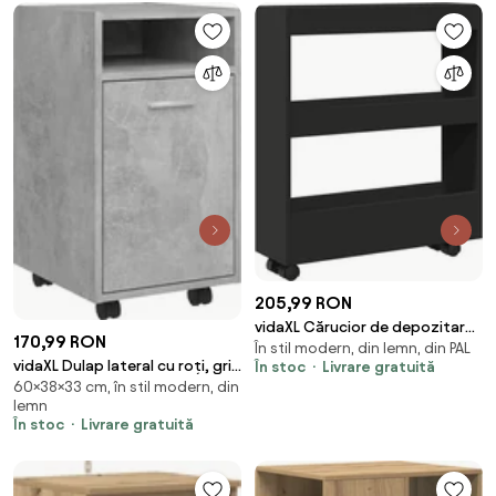
205,99 RON
vidaXL Cărucior de depozitare
170,99 RON
În stil modern, din lemn, din PAL
îngust, 3 niveluri negru lemn
vidaXL Dulap lateral cu roți, gri
În stoc
Livrare gratuită
prelucrat
60×38×33 cm, în stil modern, din
beton, 33x38x60 cm, lemn
lemn
prelucrat
În stoc
Livrare gratuită