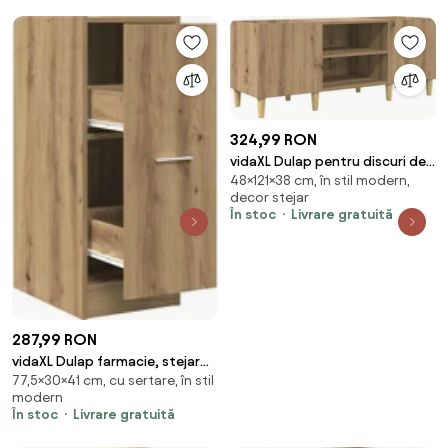
324,99 RON
vidaXL Dulap pentru discuri de
48×121×38 cm, în stil modern,
vinil Stejar Artizanal 121 x 38 x 48
decor stejar
cm
În stoc
Livrare gratuită
287,99 RON
vidaXL Dulap farmacie, stejar
77,5×30×41 cm, cu sertare, în stil
artizanal, 30x41x77,5 cm, lemn
modern
prelucrat
În stoc
Livrare gratuită