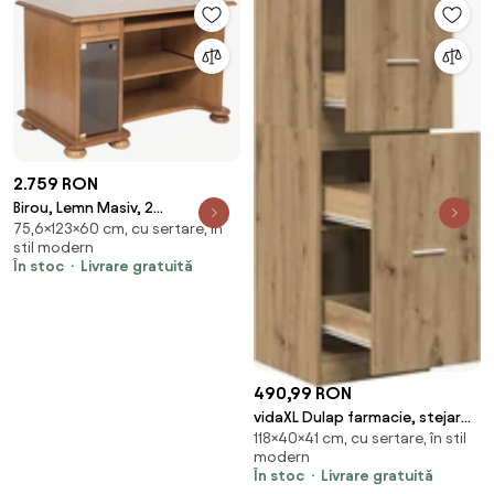
2.759 RON
Birou, Lemn Masiv, 2
75,6×123×60 cm, cu sertare, în
compartimente, 123x60x75cm
stil modern
În stoc
Livrare gratuită
490,99 RON
vidaXL Dulap farmacie, stejar
118×40×41 cm, cu sertare, în stil
artizanal, 40x41x118 cm, lemn
modern
prelucrat
În stoc
Livrare gratuită