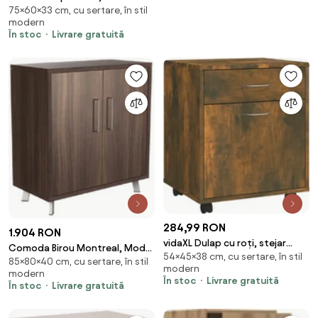
75×60×33 cm, cu sertare, în stil
cm, lemn masiv de acacia
modern
În stoc
Livrare gratuită
284,99 RON
1.904 RON
vidaXL Dulap cu roți, stejar
Comoda Birou Montreal, Model
54×45×38 cm, cu sertare, în stil
fumuriu, 45x38x54 cm, lemn
85×80×40 cm, cu sertare, în stil
W2, 80x40x85cm
modern
prelucrat
modern
În stoc
Livrare gratuită
În stoc
Livrare gratuită