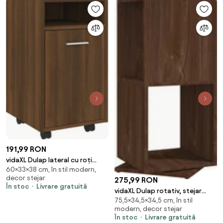
191,99 RON
vidaXL Dulap lateral cu roți
60×33×38 cm, în stil modern,
stejar maro 33x38x60 cm lemn
decor stejar
275,99 RON
prelucrat
În stoc
Livrare gratuită
vidaXL Dulap rotativ, stejar
75,5×34,5×34,5 cm, în stil
maro, 34,5x34,5x75,5 cm, lemn
modern, decor stejar
prelucrat
În stoc
Livrare gratuită