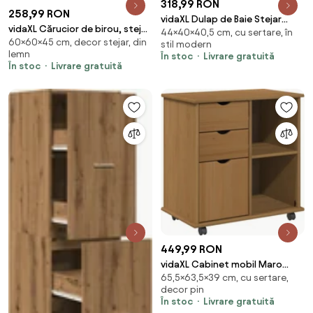
318,99 RON
258,99 RON
vidaXL Dulap de Baie Stejar
vidaXL Cărucior de birou, stejar
44×40×40,5 cm, cu sertare, în
închis 40,5 x 40 x 44 cm Lemn
60×60×45 cm, decor stejar, din
fumuriu, 60x45x60 cm, lemn
stil modern
compozit
lemn
În stoc
Livrare gratuită
prelucrat
În stoc
Livrare gratuită
449,99 RON
vidaXL Cabinet mobil Maro
65,5×63,5×39 cm, cu sertare,
miere 63,5 x 39 x 65,5 cm Lemn
decor pin
de pin masiv
În stoc
Livrare gratuită