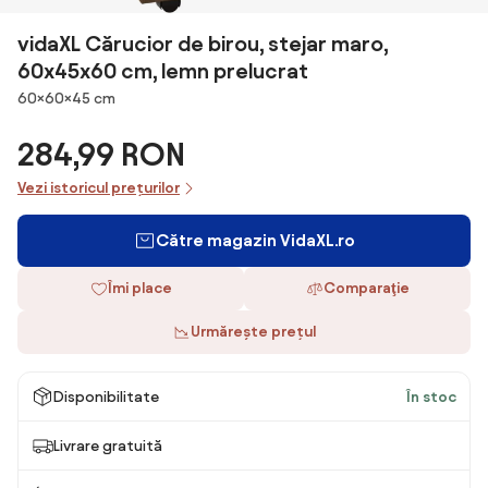
vidaXL Cărucior de birou, stejar maro,
60x45x60 cm, lemn prelucrat
Dimensiuni
60×60×45 cm
284,99 RON
Vezi istoricul prețurilor
Către magazin VidaXL.ro
Îmi place
Comparaţie
Urmărește prețul
Disponibilitate
În stoc
Livrare gratuită