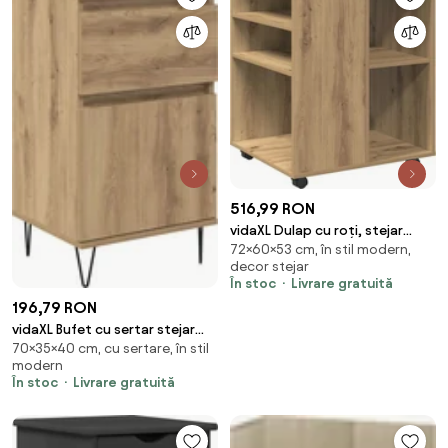
516,99 RON
vidaXL Dulap cu roți, stejar
72×60×53 cm, în stil modern,
artizanal, 60x53x72 cm, lemn
decor stejar
prelucrat
În stoc
Livrare gratuită
196,79 RON
vidaXL Bufet cu sertar stejar
70×35×40 cm, cu sertare, în stil
artizanal 35 x 40 x 70 cm Lemn
modern
compozit
În stoc
Livrare gratuită