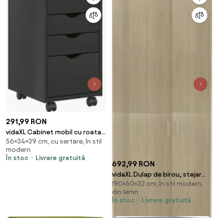
291,99 RON
vidaXL Cabinet mobil cu roata
56×34×39 cm, cu sertare, în stil
Gri 34 x 39 x 56 cm Lemn masiv
modern
de pin
În stoc
Livrare gratuită
692,99 RON
vidaXL Dulap de birou, stejar
190×60×32 cm, în stil modern,
sonoma, 60x32x190 cm, lemn
din lemn
prelucrat
În stoc
Livrare gratuită