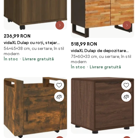
236,99 RON
vidaXL Dulap cu roți, stejar
518,99 RON
54×45×38 cm, cu sertare, în stil
maro, 45x38x54 cm, lemn
vidaXL Dulap de depozitare
modern
prelucrat
75×60×33 cm, cu sertare, în stil
Maro 60 x 33 x 75 cm Lemn de
În stoc
Livrare gratuită
modern
mango solid
În stoc
Livrare gratuită