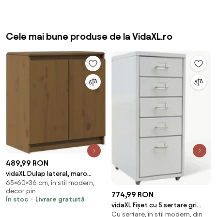
Cele mai bune produse de la VidaXL.ro
489,99 RON
vidaXL Dulap lateral, maro
65×60×36 cm, în stil modern,
miere, 60x36x65 cm, lemn
decor pin
masiv de pin
774,99 RON
În stoc
Livrare gratuită
vidaXL Fișet cu 5 sertare gri
Cu sertare, în stil modern, din
68,5 cm oțel