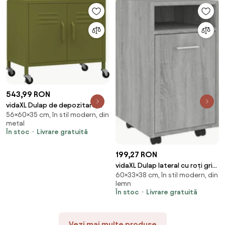
543,99 RON
vidaXL Dulap de depozitare,
56×60×35 cm, în stil modern, din
verde măsliniu, 60x35x56 cm,
metal
oțel
În stoc
Livrare gratuită
199,27 RON
vidaXL Dulap lateral cu roți gri
60×33×38 cm, în stil modern, din
sonoma 33x38x60 cm lemn
lemn
prelucrat
În stoc
Livrare gratuită
Vezi mai multe produse