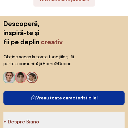
Sari peste subsol, revino la începutul paginii
Descoperă,
inspiră-te și
fii pe deplin
creativ
Obține acces la toate funcțiile și fii
parte a comunității Home&Decor.
Vreau toate caracteristicile!
Despre Biano