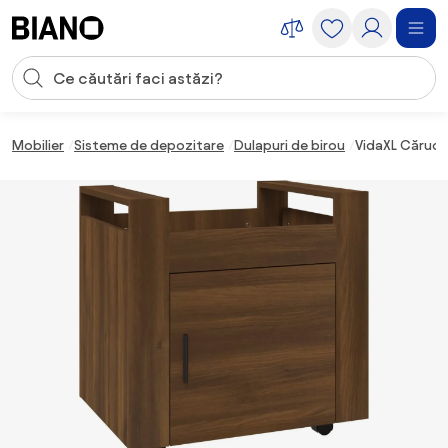
Sari peste navigare, accesează conținutul
Introducerea căutării
Sari peste conținut, mergi la subsol
Mobilier
Sisteme de depozitare
Dulapuri de birou
VidaXL Căruci