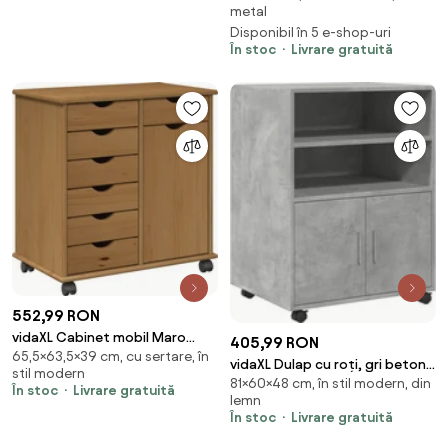
metal
Disponibil în 5 e-shop-uri
În stoc
Livrare gratuită
552,99 RON
vidaXL Cabinet mobil Maro
405,99 RON
65,5×63,5×39 cm, cu sertare, în
miere 63,5 x 39 x 65,5 cm Lemn
vidaXL Dulap cu roți, gri beton,
stil modern
de pin masiv
81×60×48 cm, în stil modern, din
60x48x81 cm, lemn prelucrat
În stoc
Livrare gratuită
lemn
În stoc
Livrare gratuită