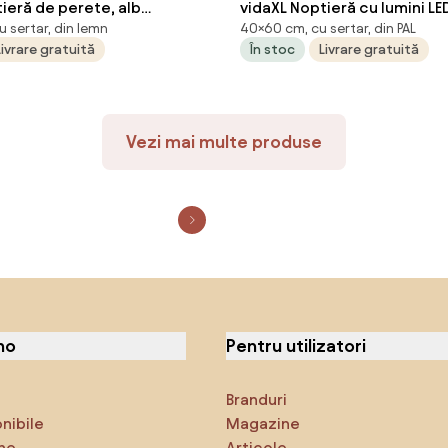
ieră de perete, alb
vidaXL Noptieră cu lumini LED
u sertar, din lemn
40×60 cm, cu sertar, din PAL
s, 41,5x36x53cm
60x35x40 cm, lemn prelucr
Livrare gratuită
În stoc
Livrare gratuită
Vezi mai multe produse
no
Pentru utilizatori
Branduri
onibile
Magazine
ne
Articole