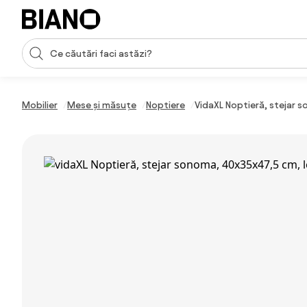
Sari peste navigare, accesează conținutul
Introducerea căutării
Sari peste conținut, mergi la subsol
Mobilier
Mese și măsuțe
Noptiere
VidaXL Noptieră, stejar