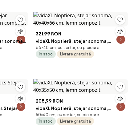
321,99 RON
jar sonoma,
vidaXL Noptieră, stejar sonoma,
re
66×40 cm, cu sertar, cu picioare
zit
40x40x66 cm, lemn compozit
În stoc
Livrare gratuită
205,99 RON
s Stejar
vidaXL Noptieră, stejar sonoma,
re
50×40 cm, cu sertar, cu picioare
40x35x50 cm, lemn compozit
În stoc
Livrare gratuită