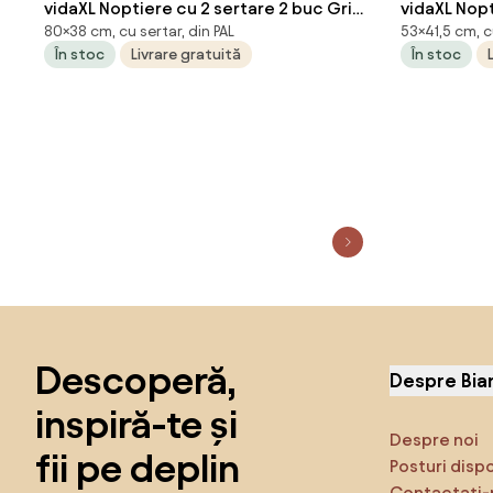
vidaXL Noptiere cu 2 sertare 2 buc Gri
vidaXL Nopt
80×38 cm, cu sertar, din PAL
53×41,5 cm, c
Sonoma 38x34x80 cm
extralucio
În stoc
Livrare gratuită
În stoc
Sari peste subsol, revino la începutul paginii
Descoperă,
Despre Bia
inspiră-te și
Despre noi
fii pe deplin
Posturi disp
Contactați-