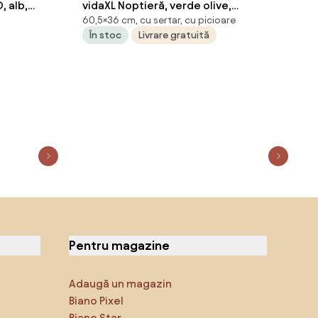
, alb,
vidaXL Noptieră, verde olive,
60,5×36 cm, cu sertar, cu picioare
at
36x39x60,5 cm, oțel
În stoc
Livrare gratuită
Pentru magazine
Adaugă un magazin
Biano Pixel
Biano Star