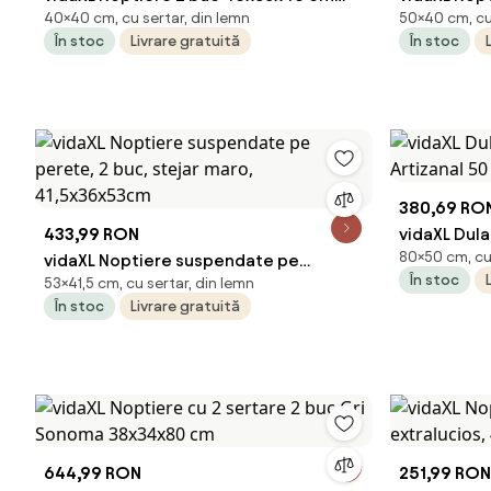
40×40 cm, cu sertar, din lemn
50×40 cm, cu 
lemn masiv de mango
40x35x50 
În stoc
Livrare gratuită
În stoc
380,69 RO
433,99 RON
vidaXL Dula
80×50 cm, cu 
vidaXL Noptiere suspendate pe
Artizanal 5
În stoc
53×41,5 cm, cu sertar, din lemn
perete, 2 buc, stejar maro,
În stoc
Livrare gratuită
41,5x36x53cm
644,99 RON
251,99 RON