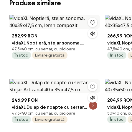
Produse similare
282,99 RON
266,99 RO
vidaXL Noptieră, stejar sonoma,
vidaXL Nopt
47,5×40 cm, cu sertar, cu picioare
47,5×40 cm, c
40x35x47,5 cm, lemn compozit
40x35x47,5
În stoc
Livrare gratuită
În stoc
246,99 RON
284,99 RO
vidaXL Dulap de noapte cu sertar
vidaXL Nopt
47,5×40 cm, cu sertar, cu picioare
50×40 cm, cu 
Stejar Artizanal 40 x 35 x 47,5 cm
40x35x50 c
În stoc
Livrare gratuită
În stoc