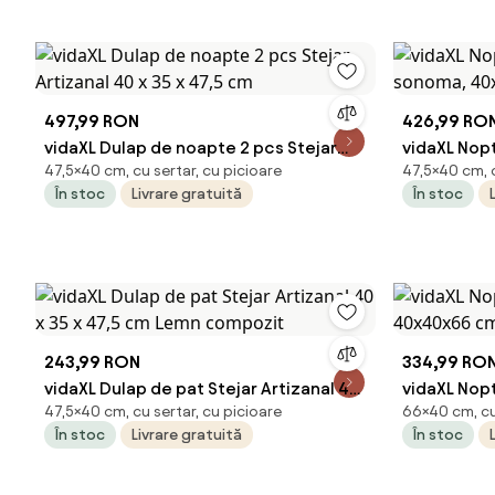
497,99 RON
426,99 RO
vidaXL Dulap de noapte 2 pcs Stejar
vidaXL Nopt
47,5×40 cm, cu sertar, cu picioare
47,5×40 cm, c
Artizanal 40 x 35 x 47,5 cm
40x35x47,
În stoc
Livrare gratuită
În stoc
243,99 RON
334,99 RO
vidaXL Dulap de pat Stejar Artizanal 40
vidaXL Nopt
47,5×40 cm, cu sertar, cu picioare
66×40 cm, cu 
x 35 x 47,5 cm Lemn compozit
40x40x66 
În stoc
Livrare gratuită
În stoc