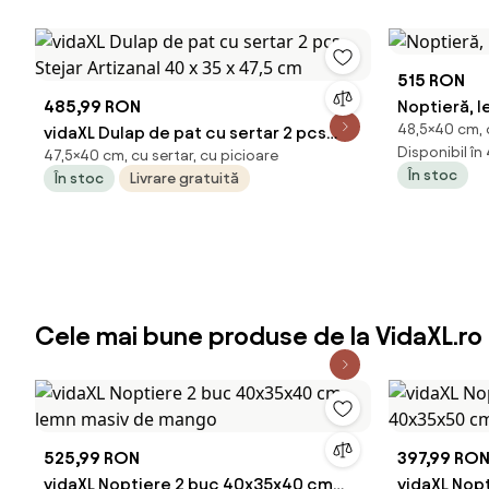
515 RON
485,99 RON
Noptieră, l
48,5×40 cm, c
vidaXL Dulap de pat cu sertar 2 pcs
Disponibil în
47,5×40 cm, cu sertar, cu picioare
Stejar Artizanal 40 x 35 x 47,5 cm
În stoc
În stoc
Livrare gratuită
Cele mai bune produse de la VidaXL.ro
525,99 RON
397,99 RO
vidaXL Noptiere 2 buc 40x35x40 cm
vidaXL Nopt