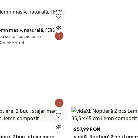
emn masiv, naturală, FERB
u sertar, cu picioare
 4 e-shop-uri
N
257,99 RON
iere, 2 buc., stejar maro,
vidaXL Noptieră 2 pcs Lemn 