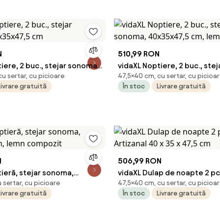
N
510,99 RON
iere, 2 buc., stejar sonoma,
vidaXL Noptiere, 2 buc., ste
u sertar, cu picioare
47,5×40 cm, cu sertar, cu picioa
5 cm
40x35x47,5 cm, lemn compo
Livrare gratuită
În stoc
Livrare gratuită
N
506,99 RON
ieră, stejar sonoma,
vidaXL Dulap de noapte 2 pc
sertar, cu picioare
47,5×40 cm, cu sertar, cu picioa
cm, lemn compozit
Artizanal 40 x 35 x 47,5 cm
Livrare gratuită
În stoc
Livrare gratuită