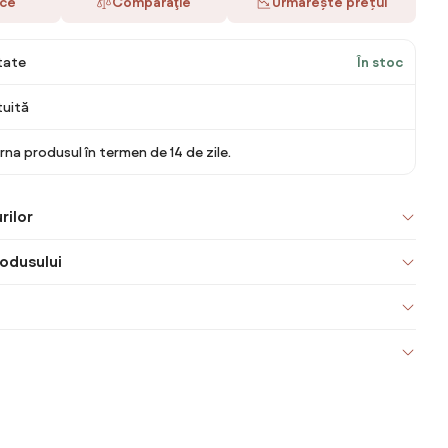
ace
Comparaţie
Urmărește prețul
itate
În stoc
tuită
rna produsul în termen de 14 de zile.
rilor
odusului