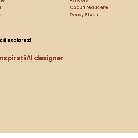
a
Coduri reducere
ci
Densy Studio
că explorezi
Inspirații
AI designer