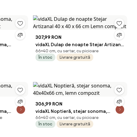
307,99 RON
oma,
vidaXL Dulap de noapte Stejar Artizanal
66×40 cm, cu sertar, cu picioare
it
40 x 40 x 66 cm Lemn compozit
În stoc
Livrare gratuită
306,99 RON
oma,
vidaXL Noptieră, stejar sonoma,
re
66×40 cm, cu sertar, cu picioare
40x40x66 cm, lemn compozit
În stoc
Livrare gratuită