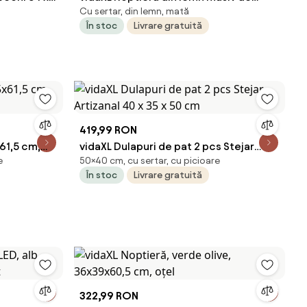
Cu sertar, din lemn, mată
t
mango, turcoaz, pictată manual
În stoc
Livrare gratuită
419,99 RON
61,5 cm,
vidaXL Dulapuri de pat 2 pcs Stejar
e
50×40 cm, cu sertar, cu picioare
Artizanal 40 x 35 x 50 cm
În stoc
Livrare gratuită
322,99 RON