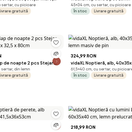
sertar, cu picioare
45×34 cm, cu sertar, cu picioare
cm, lemn compozit
35,5 x 45 cm Lemn compozi
Livrare gratuită
În stoc
Livrare gratuită
N
324,99 RON
p de noapte 2 pcs Stejar
vidaXL Noptieră, alb, 40x35x
sertar, din lemn
61,5×40 cm, cu sertar, cu picioar
0 x 32,5 x 80cm
lemn masiv de pin
Livrare gratuită
În stoc
Livrare gratuită
218,99 RON