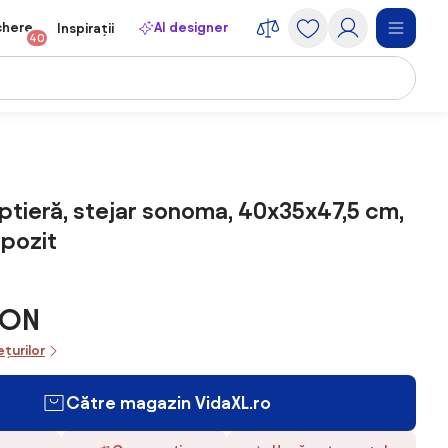
chere
AI designer
Inspirații
40
ptieră, stejar sonoma, 40x35x47,5 cm,
pozit
RON
ețurilor
Către magazin VidaXL.ro