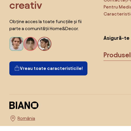
creativ
Pentru Medi
Caracteristi
Obține acces la toate funcțiile și fii
parte a comunității Home&Decor.
Asigură-te 
Produse
Vreau toate caracteristicile!
Alege țara