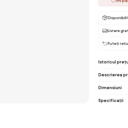
Îmi pl
Disponibil
Livrare gra
Puteți retu
Istoricul prețu
Descrierea pr
Dimensiuni
Specificații