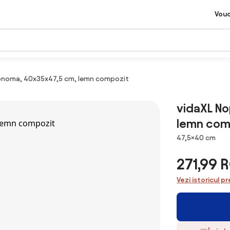
Vou
 sonoma, 40x35x47,5 cm, lemn compozit
vidaXL No
lemn com
Dimensiuni
47,5×40 cm
271,99 
Vezi istoricul pr