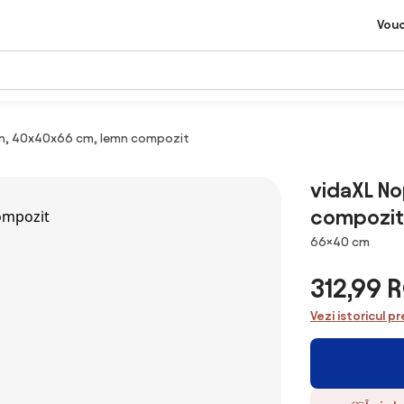
Vou
ton, 40x40x66 cm, lemn compozit
vidaXL No
compozit
Dimensiuni
66×40 cm
312,99 
Vezi istoricul pr