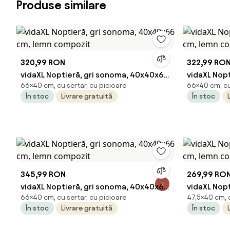
Produse similare
320,99 RON
322,99 RO
vidaXL Noptieră, gri sonoma, 40x40x66
vidaXL Nop
66×40 cm, cu sertar, cu picioare
66×40 cm, cu 
cm, lemn compozit
cm, lemn 
În stoc
Livrare gratuită
În stoc
345,99 RON
269,99 RO
vidaXL Noptieră, gri sonoma, 40x40x66
vidaXL Nopt
66×40 cm, cu sertar, cu picioare
47,5×40 cm, c
cm, lemn compozit
cm, lemn 
În stoc
Livrare gratuită
În stoc