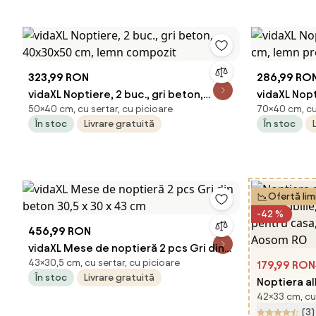
323,99 RON
286,99 RO
vidaXL Noptiere, 2 buc., gri beton,
vidaXL Nopt
50×40 cm, cu sertar, cu picioare
70×40 cm, cu 
40x30x50 cm, lemn compozit
cm, lemn p
În stoc
Livrare gratuită
În stoc
Ofertă lim
-42 %
456,99 RON
vidaXL Mese de noptieră 2 pcs Gri din
43×30,5 cm, cu sertar, cu picioare
beton 30,5 x 30 x 43 cm
179,99 RON
În stoc
Livrare gratuită
Noptiera al
42×33 cm, cu 
extemsibili
(3)
pentru ca