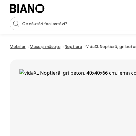
Sari peste navigare, accesează conținutul
Introducerea căutării
Sari peste conținut, mergi la subsol
Mobilier
Mese și măsuțe
Noptiere
VidaXL Noptieră, gri be