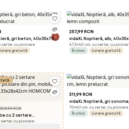
N
257,99 RON
ieră, gri beton, 40x35x70
vidaXL Noptieră, alb, 40x35
sertar, cu picioare
47,5×40 cm, cu sertar, cu picioa
relucrat
lemn compozit
Livrare gratuită
În stoc
Livrare gratuită
itată
311,99 RON
vidaXL Noptieră, gri sonom
70×40 cm, cu sertar, cu picioare
cm, lemn prelucrat
309,99 RON
În stoc
Livrare gratuită
ba cu 2 sertare
sertar, cu picioare
e, picioare din pin, mobila
sa,33x28x42cm HOMCOM |