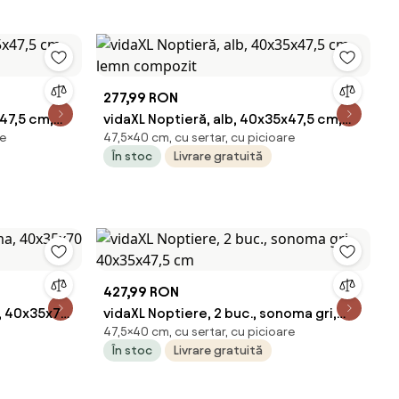
277,99 RON
x47,5 cm,
vidaXL Noptieră, alb, 40x35x47,5 cm,
re
47,5×40 cm, cu sertar, cu picioare
lemn compozit
În stoc
Livrare gratuită
427,99 RON
a, 40x35x70
vidaXL Noptiere, 2 buc., sonoma gri,
47,5×40 cm, cu sertar, cu picioare
40x35x47,5 cm
În stoc
Livrare gratuită