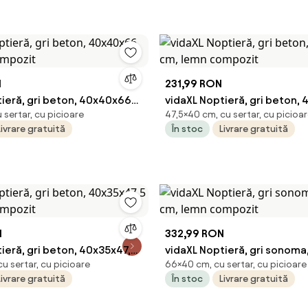
N
231,99 RON
tieră, gri beton, 40x40x66
vidaXL Noptieră, gri beton,
sertar, cu picioare
47,5×40 cm, cu sertar, cu picioa
compozit
cm, lemn compozit
Livrare gratuită
În stoc
Livrare gratuită
N
332,99 RON
ieră, gri beton, 40x35x47,5
vidaXL Noptieră, gri sonom
u sertar, cu picioare
66×40 cm, cu sertar, cu picioare
compozit
cm, lemn compozit
Livrare gratuită
În stoc
Livrare gratuită