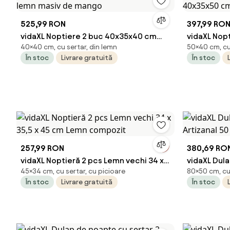
525,99 RON
397,99 RO
vidaXL Noptiere 2 buc 40x35x40 cm
vidaXL Nopt
40×40 cm, cu sertar, din lemn
50×40 cm, cu 
lemn masiv de mango
40x35x50 
În stoc
Livrare gratuită
În stoc
257,99 RON
380,69 RO
vidaXL Noptieră 2 pcs Lemn vechi 34 x
vidaXL Dula
45×34 cm, cu sertar, cu picioare
80×50 cm, cu 
35,5 x 45 cm Lemn compozit
Artizanal 5
În stoc
Livrare gratuită
În stoc