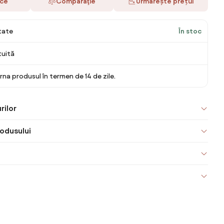
ace
Comparaţie
Urmărește prețul
itate
În stoc
tuită
rna produsul în termen de 14 de zile.
rilor
odusului