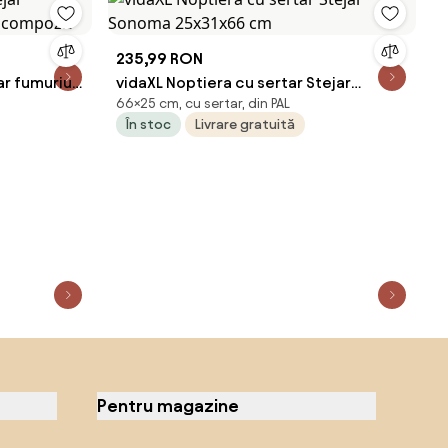
235,99 RON
ar fumuriu,
vidaXL Noptiera cu sertar Stejar
66×25 cm, cu sertar, din PAL
it
Sonoma 25x31x66 cm
În stoc
Livrare gratuită
Pentru magazine