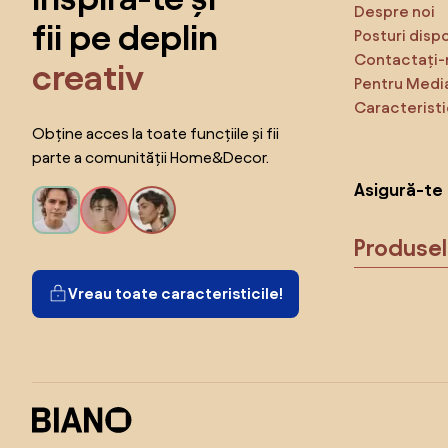
Despre noi
fii pe deplin
Posturi disp
Contactați-
creativ
Pentru Medi
Caracteristi
Obține acces la toate funcțiile și fii
parte a comunității Home&Decor.
Asigură-te 
Produse
Vreau toate caracteristicile!