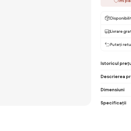
Îmi pl
Disponibil
Livrare gra
Puteți retu
Istoricul prețu
Descrierea pr
Dimensiuni
Specificații