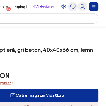
chere
AI designer
Inspirații
47
ptieră, gri beton, 40x40x66 cm, lemn
RON
ețurilor
Către magazin VidaXL.ro