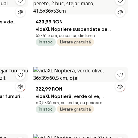
siv de
433,99 RON
nual
vidaXL Noptiere suspendate pe
53×41,5 cm, cu sertar, din lemn
perete, 2 buc, stejar maro,
În stoc
Livrare gratuită
41,5x36x53cm
322,99 RON
ar fumuriu
vidaXL Noptieră, verde olive,
60,5×36 cm, cu sertar, cu picioare
zit
36x39x60,5 cm, oțel
În stoc
Livrare gratuită