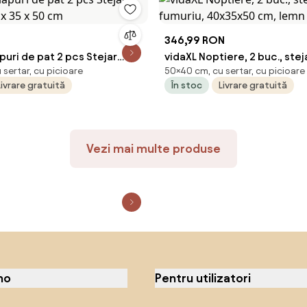
346,99 RON
puri de pat 2 pcs Stejar
vidaXL Noptiere, 2 buc., stej
sertar, cu picioare
50×40 cm, cu sertar, cu picioare
0 x 35 x 50 cm
40x35x50 cm, lemn compoz
Livrare gratuită
În stoc
Livrare gratuită
Vezi mai multe produse
no
Pentru utilizatori