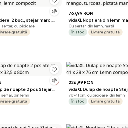
N
767,99 RON
iere, 2 buc., stejar maro,
vidaXL Noptieră din lemn ma
sertar, cu picioare
Cu sertar, din lemn, mată
cm, lemn compozit
mango, turcoaz, pictată ma
Livrare gratuită
În stoc
Livrare gratuită
N
226,99 RON
p de noapte 2 pcs Stejar
vidaXL Dulap de noapte Stej
sertar, din lemn
76×41 cm, cu picioare, din lemn
0 x 32,5 x 80cm
41 x 28 x 76 cm Lemn compo
Livrare gratuită
În stoc
Livrare gratuită