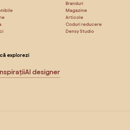
Branduri
onibile
Magazine
ne
Articole
a
Coduri reducere
ci
Densy Studio
că explorezi
Inspirații
AI designer