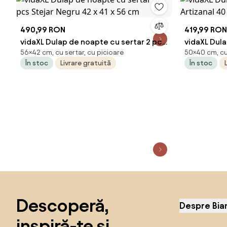
490,99 RON
419,99 RON
vidaXL Dulap de noapte cu sertar 2 pcs
vidaXL Dula
56×42 cm, cu sertar, cu picioare
50×40 cm, cu 
Stejar Negru 42 x 41 x 56 cm
Artizanal 4
În stoc
Livrare gratuită
În stoc
Sari peste subsol, revino la începutul paginii
Descoperă,
Despre Bia
inspiră-te și