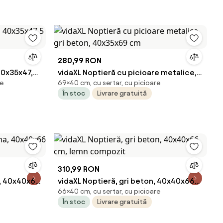
280,99 RON
 40x35x47,5
vidaXL Noptieră cu picioare metalice,
re
69×40 cm, cu sertar, cu picioare
gri beton, 40x35x69 cm
În stoc
Livrare gratuită
310,99 RON
a, 40x40x66
vidaXL Noptieră, gri beton, 40x40x66
66×40 cm, cu sertar, cu picioare
cm, lemn compozit
În stoc
Livrare gratuită