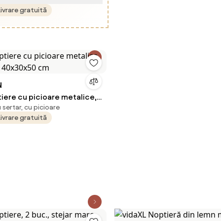
Livrare gratuită
N
iere cu picioare metalice,
sertar, cu picioare
, 40x30x50 cm
Livrare gratuită