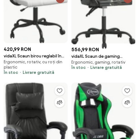
420,99 RON
556,99 RON
vidaXL Scaun birou reglabil în
vidaXL Scaun de gaming
Ergonomic, rotativ, cu roți din
Ergonomic, gaming, rotativ
înălțime, alb, piele
pivotant, negru și camuflaj,
plastic
În stoc
Livrare gratuită
artificială/plasă
piele ecologică
În stoc
Livrare gratuită