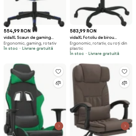
554,99 RON
583,99 RON
vidaXL Scaun de gaming
vidaXL Fotoliu de birou
Ergonomic, gaming, rotativ
Ergonomic, rotativ, cu roți din
masaj/suport picioare
rabatabil, gri închis, catifea
În stoc
Livrare gratuită
plastic
negru/albastru piele eco
În stoc
Livrare gratuită