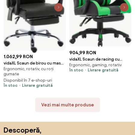
904,99 RON
1.062,99 RON
vidaXL Scaun de racing cu
vidaXL Scaun de birou cu masaj,
Ergonomic, gaming, rotativ
suport picioare verde/negru
Ergonomic, rotativ, cu roți
negru, piele ecologică
În stoc
Livrare gratuită
piele ecologică
gumate
Disponibil în 7 e-shop-uri
În stoc
Livrare gratuită
Vezi mai multe produse
Sari peste subsol, revino la începutul paginii
Descoperă,