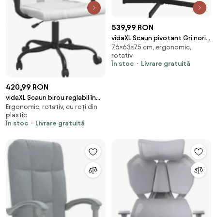
539,99 RON
vidaXL Scaun pivotant Gri nori
76×63×75 cm, ergonomic,
63 x 75 x 76 cm țesătură
rotativ
În stoc
Livrare gratuită
420,99 RON
vidaXL Scaun birou reglabil în
Ergonomic, rotativ, cu roți din
înălțime, alb, piele
plastic
artificială/plasă
În stoc
Livrare gratuită