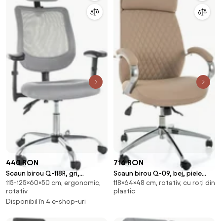
440 RON
716 RON
Scaun birou Q-118R, gri,
Scaun birou Q-09, bej, piele
115-125×60×50 cm, ergonomic,
118×64×48 cm, rotativ, cu roți din
stofa/plasa, 60x50x115-125 cm
ecologică, 64x48x118 cm
rotativ
plastic
Disponibil în 4 e-shop-uri