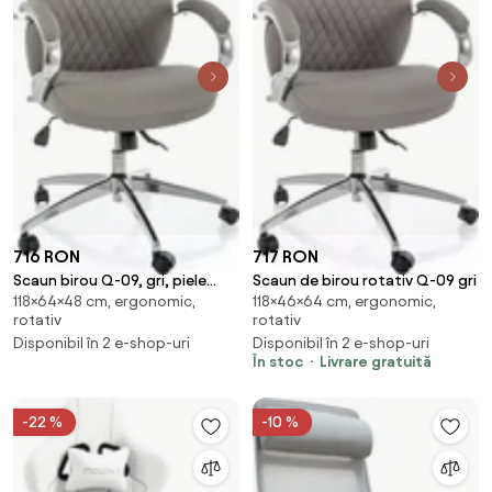
716 RON
717 RON
Scaun birou Q-09, gri, piele
Scaun de birou rotativ Q-09 gri
118×64×48 cm, ergonomic,
118×46×64 cm, ergonomic,
ecologică, 64x48x118 cm
rotativ
rotativ
Disponibil în 2 e-shop-uri
Disponibil în 2 e-shop-uri
În stoc
Livrare gratuită
-22 %
-10 %