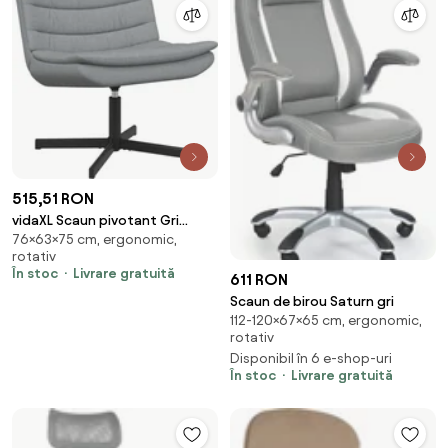
515,51 RON
vidaXL Scaun pivotant Gri
76×63×75 cm, ergonomic,
deschis 63 x 75 x 76 cm
rotativ
țesătură
În stoc
Livrare gratuită
611 RON
Scaun de birou Saturn gri
112-120×67×65 cm, ergonomic,
rotativ
Disponibil în 6 e-shop-uri
În stoc
Livrare gratuită