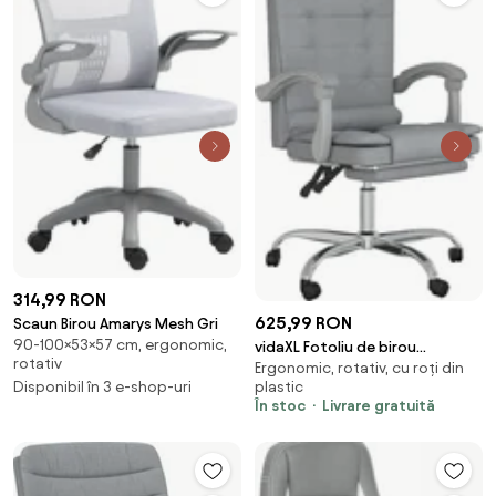
314,99 RON
625,99 RON
Scaun Birou Amarys Mesh Gri
90-100×53×57 cm, ergonomic,
vidaXL Fotoliu de birou
rotativ
Ergonomic, rotativ, cu roți din
rabatabil cu masaj, gri deschis,
Disponibil în 3 e-shop-uri
plastic
textil
În stoc
Livrare gratuită