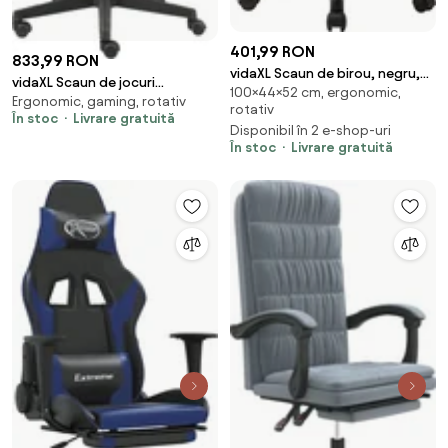
401,99 RON
833,99 RON
vidaXL Scaun de birou, negru,
vidaXL Scaun de jocuri
100×44×52 cm, ergonomic,
44x52x100 cm, plasă textil
Ergonomic, gaming, rotativ
pivotant, auriu, PVC
rotativ
În stoc
Livrare gratuită
Disponibil în 2 e-shop-uri
În stoc
Livrare gratuită