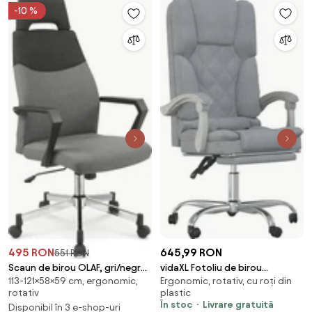
-10 %
645,99 RON
495 RON
551 RON
vidaXL Fotoliu de birou
Scaun de birou OLAF, gri/negru,
Ergonomic, rotativ, cu roți din
113-121×58×59 cm, ergonomic,
rabatabil cu masaj, gri deschis,
stofa/metal, 58x59x113/121 cm
plastic
rotativ
textil
În stoc
Livrare gratuită
Disponibil în 3 e-shop-uri