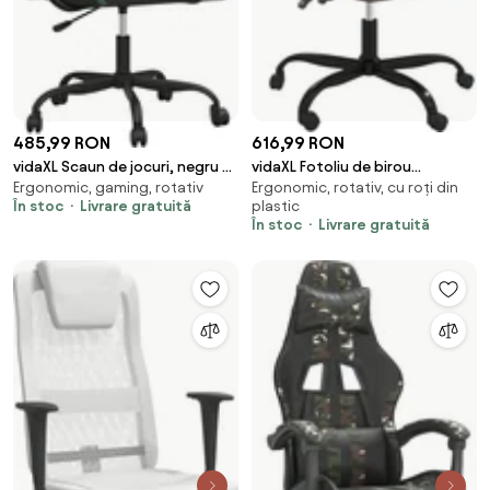
485,99 RON
616,99 RON
vidaXL Scaun de jocuri, negru și
vidaXL Fotoliu de birou
Ergonomic, gaming, rotativ
Ergonomic, rotativ, cu roți din
verde, piele ecologică
rabatabil, maro, piele
În stoc
Livrare gratuită
plastic
ecologică
În stoc
Livrare gratuită