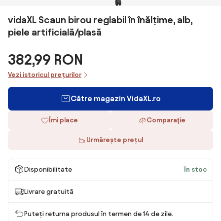
vidaXL Scaun birou reglabil în înălțime, alb,
piele artificială/plasă
382,99 RON
Vezi istoricul prețurilor
Către magazin VidaXL.ro
Îmi place
Comparaţie
Urmărește prețul
Disponibilitate
În stoc
Livrare gratuită
Puteți returna produsul în termen de 14 de zile.