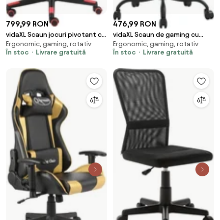
799,99 RON
476,99 RON
vidaXL Scaun jocuri pivotant cu
vidaXL Scaun de gaming cu
Ergonomic, gaming, rotativ
Ergonomic, gaming, rotativ
suport de picioare, roșu, PVC
masaj, negru și crem, material
În stoc
Livrare gratuită
În stoc
Livrare gratuită
textil