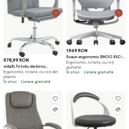
1.969 RON
Scaun ergonomic SIHOO X5C-
578,99 RON
Ergonomic, rotativ, cu roți
207, cotiere 3D, suport lombar
vidaXL Fotoliu de birou
gumate
reglabil, tetiera 3D, mecanism
Ergonomic, rotativ, cu roți din
În stoc
Livrare gratuită
rabatabil, gri deschis, textil
multifunctional
plastic
inclinare/blocare, pivotant,
În stoc
Livrare gratuită
Mesh, Gri/Roz