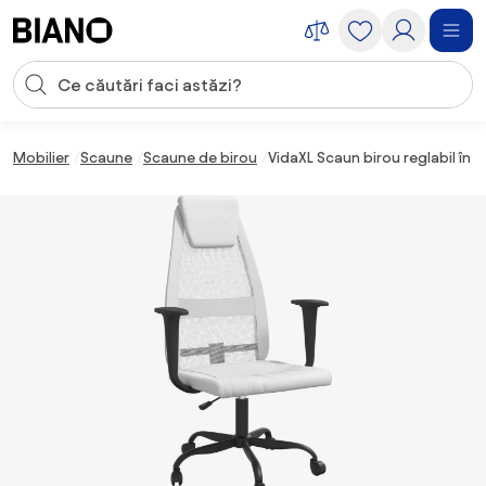
Sari peste navigare, accesează conținutul
Introducerea căutării
Sari peste conținut, mergi la subsol
Mobilier
Scaune
Scaune de birou
VidaXL Scaun birou reglabil în în