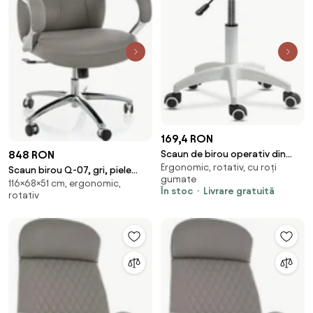
169,4 RON
848 RON
Scaun de birou operativ din
Ergonomic, rotativ, cu roți
piele eco OFF 1021 negru
Scaun birou Q-07, gri, piele
gumate
116×68×51 cm, ergonomic,
ecologică, 68x51x116 cm
În stoc
Livrare gratuită
rotativ