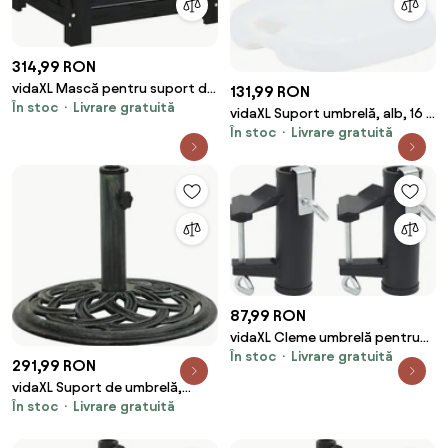
314,99 RON
vidaXL Mască pentru suport de
131,99 RON
În stoc
Livrare gratuită
umbrelă, negru, lemn masiv de
vidaXL Suport umbrelă, alb, 16 L,
pin
În stoc
Livrare gratuită
plastic, umplere cu nisip/apă
87,99 RON
vidaXL Cleme umbrelă pentru
În stoc
Livrare gratuită
balcon, 2 buc., 25-38 mm, oțel
291,99 RON
vidaXL Suport de umbrelă,
În stoc
Livrare gratuită
verde, 44x44x31, fontă