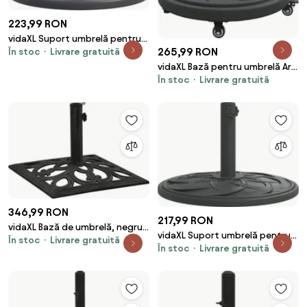
223,99 RON
vidaXL Suport umbrelă pentru
265,99 RON
În stoc
Livrare gratuită
stâlpi Ø38 / 48 mm, 12 kg,
rotund
vidaXL Bază pentru umbrelă Art
În stoc
Livrare gratuită
Deco Negru Ø 45 x 39,5 cm Fier
346,99 RON
217,99 RON
vidaXL Bază de umbrelă, negru,
vidaXL Suport umbrelă pentru
În stoc
Livrare gratuită
47x47x33 cm, fontă
În stoc
Livrare gratuită
stâlpi Ø38 / 48 mm, 12 kg,
rotund