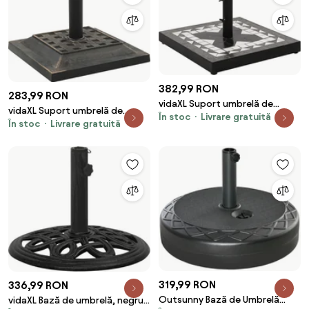
382,99 RON
283,99 RON
vidaXL Suport umbrelă de
vidaXL Suport umbrelă de
În stoc
Livrare gratuită
soare, negru și alb, pătrat, 12
În stoc
Livrare gratuită
soare, bronz, 12 kg, polirășină,
kg
pătrat
319,99 RON
336,99 RON
Outsunny Bază de Umbrelă
vidaXL Bază de umbrelă, negru,