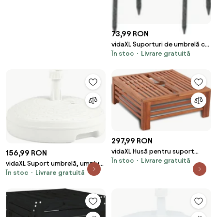
73,99 RON
vidaXL Suporturi de umbrelă cu
În stoc
Livrare gratuită
țăruși, 2 buc. 9x35 cm oțel
galvanizat
297,99 RON
vidaXL Husă pentru suport
156,99 RON
În stoc
Livrare gratuită
umbrelă de soare, lemn
vidaXL Suport umbrelă, umplut
În stoc
Livrare gratuită
cu apă/nisip, alb, 20 L, plastic
ratan