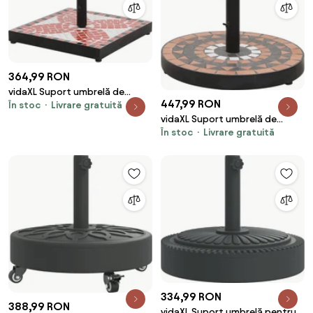
364,99 RON
vidaXL Suport umbrelă de
447,99 RON
În stoc
Livrare gratuită
soare, cărămiziu și alb, pătrat,
vidaXL Suport umbrelă de
12 kg
În stoc
Livrare gratuită
soare, cărămiziu și alb, rotund,
12 kg
334,99 RON
388,99 RON
vidaXL Suport umbrelă pentru