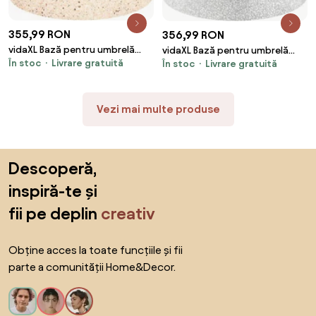
355,99 RON
356,99 RON
vidaXL Bază pentru umbrelă
vidaXL Bază pentru umbrelă
În stoc
Livrare gratuită
Manual Galben Ø 45 x 33 cm
În stoc
Livrare gratuită
Manual Gri deschis Ø 45 x 33
Beton
cm Beton
Vezi mai multe produse
Sari peste subsol, revino la începutul paginii
Descoperă,
inspiră-te și
fii pe deplin
creativ
Obține acces la toate funcțiile și fii
parte a comunității Home&Decor.