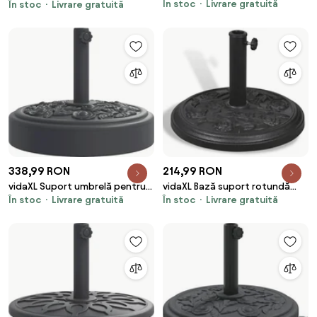
În stoc
Livrare gratuită
Rotundă din Plastic Rezistent
În stoc
Livrare gratuită
44x44x32, fontă
30kg, Ø55x14cm, Ideală pentru
Stabilitate, Ușor de Mutat,
Negru | Aosom Romania
338,99 RON
214,99 RON
vidaXL Suport umbrelă pentru
vidaXL Bază suport rotundă
În stoc
Livrare gratuită
În stoc
Livrare gratuită
stâlpi Ø38 / 48 mm, 25 kg,
pentru umbrela de soare
rotund