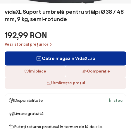
vidaXL Suport umbrelă pentru stâlpi Ø38 / 48
mm, 9 kg, semi-rotunde
192,99 RON
Vezi istoricul prețurilor
Către magazin VidaXL.ro
Îmi place
Comparaţie
Urmărește prețul
Disponibilitate
În stoc
Livrare gratuită
Puteți returna produsul în termen de 14 de zile.