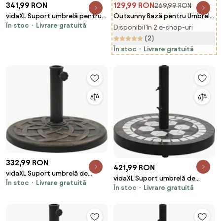
341,99 RON
129,99 RON
269,99 RON
vidaXL Suport umbrelă pentru
Outsunny Bază pentru Umbrelă
În stoc
Livrare gratuită
stâlpi Ø38 / 48 mm, 25 kg,
de Soare, Bază Semiluna,
Disponibil în 2 e-shop-uri
rotund
50x32x32cm, Beton, Negru |
(2)
Aosom Romania
În stoc
Livrare gratuită
332,99 RON
421,99 RON
vidaXL Suport umbrelă de
vidaXL Suport umbrelă de
În stoc
Livrare gratuită
soare, bronz, 19 kg, polirășină,
În stoc
Livrare gratuită
soare, negru și alb, rotund, 12
rotund
kg