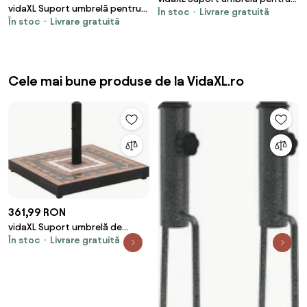
vidaXL Suport umbrelă pentru
În stoc
Livrare gratuită
stâlpi Ø38 / 48 mm, 25 kg,
În stoc
Livrare gratuită
stâlpi Ø38 / 48 mm, 27 kg,
rotund
rotund
Cele mai bune produse de la VidaXL.ro
361,99 RON
vidaXL Suport umbrelă de
În stoc
Livrare gratuită
soare, cărămiziu și alb, pătrat,
12 kg