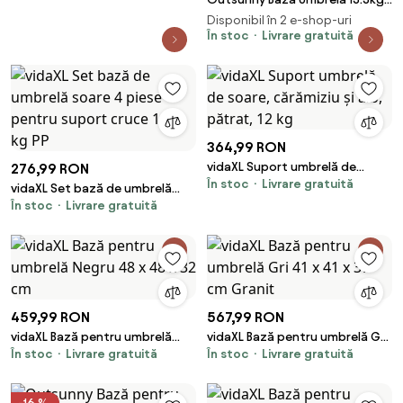
Ciment, Postament Lucios
Disponibil în 2 e-shop-uri
pentru Umbrelă Grădină, Negru
În stoc
Livrare gratuită
| Aosom Romania
364,99 RON
vidaXL Suport umbrelă de
276,99 RON
În stoc
Livrare gratuită
soare, cărămiziu și alb, pătrat,
vidaXL Set bază de umbrelă
12 kg
În stoc
Livrare gratuită
soare 4 piese pentru suport
cruce 100 kg PP
459,99 RON
567,99 RON
vidaXL Bază pentru umbrelă
vidaXL Bază pentru umbrelă Gri
În stoc
Livrare gratuită
În stoc
Livrare gratuită
Negru 48 x 48 x 32 cm
41 x 41 x 37 cm Granit