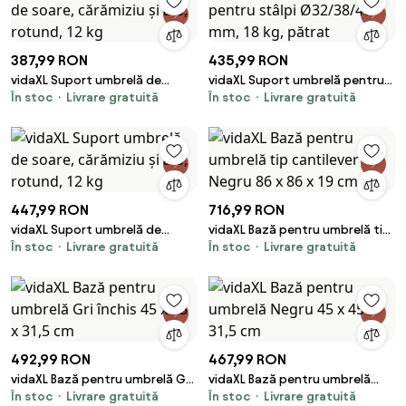
387,99 RON
435,99 RON
vidaXL Suport umbrelă de
vidaXL Suport umbrelă pentru
În stoc
Livrare gratuită
În stoc
Livrare gratuită
soare, cărămiziu și alb, rotund,
stâlpi Ø32/38/48 mm, 18 kg,
12 kg
pătrat
447,99 RON
716,99 RON
vidaXL Suport umbrelă de
vidaXL Bază pentru umbrelă tip
În stoc
Livrare gratuită
În stoc
Livrare gratuită
soare, cărămiziu și alb, rotund,
cantilever Negru 86 x 86 x 19 cm
12 kg
492,99 RON
467,99 RON
vidaXL Bază pentru umbrelă Gri
vidaXL Bază pentru umbrelă
În stoc
Livrare gratuită
În stoc
Livrare gratuită
închis 45 x 45 x 31,5 cm
Negru 45 x 45 x 31,5 cm