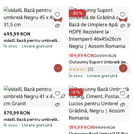
-30 %
495,99 RON
vidaXL Bază pentru umbrelă
În stoc
Livrare gratuită
Negru 45 x 45 x 31,5 cm
189,99 RON
269,99 RON
Outsunny Suport Umbrelă de
Grădină cu Bază de Umplere
(2)
Apă/Nisip HDPE Rezistent la
În stoc
Livrare gratuită
Intemperii 46x45x26cm Negru |
Aosom Romania
-5 %
575,99 RON
vidaXL Bază pentru umbrelă
În stoc
Livrare gratuită
Negru 41 x 41 x 37 cm Granit
189,99 RON
199,99 RON
Outsunny Bază Umbrelă 13.3kg,