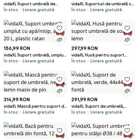
vidaXL Suport umbrelă de
vidaXL Suporturi de umbrelă cu
În stoc
Livrare gratuită
În stoc
Livrare gratuită
soare, cărămiziu și alb, pătrat,
țăruși, 2 buc. 9x35 cm oțel
12 kg
galvanizat
156,99 RON
297,99 RON
vidaXL Suport umbrelă, umplut
vidaXL Husă pentru suport
În stoc
Livrare gratuită
În stoc
Livrare gratuită
cu apă/nisip, alb, 20 L, plastic
umbrelă de soare, lemn
ratan
314,99 RON
291,99 RON
vidaXL Mască pentru suport de
vidaXL Suport de umbrelă,
În stoc
Livrare gratuită
În stoc
Livrare gratuită
umbrelă, negru, lemn masiv de
verde, 44x44x31, fontă
pin