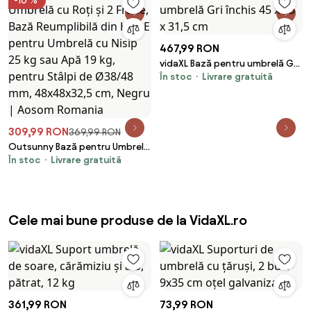
-16 %
467,99 RON
vidaXL Bază pentru umbrelă Gri
În stoc
Livrare gratuită
închis 45 x 45 x 31,5 cm
309,99 RON
369,99 RON
Outsunny Bază pentru Umbrelă
În stoc
Livrare gratuită
cu Roți și 2 Frâne, Bază
Reumplibilă din HDPE pentru
Umbrelă cu Nisip 25 kg sau Apă
19 kg, pentru Stâlpi de Ø38/48
mm, 48x48x32,5 cm, Negru |
Cele mai bune produse de la VidaXL.ro
Aosom Romania
361,99 RON
73,99 RON