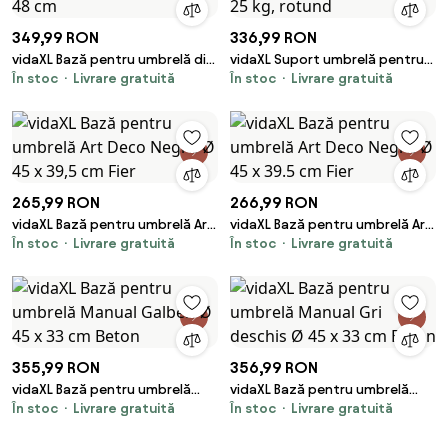
349,99 RON
336,99 RON
vidaXL Bază pentru umbrelă din
vidaXL Suport umbrelă pentru
În stoc
Livrare gratuită
În stoc
Livrare gratuită
fontă, 12 kg, 48 cm
stâlpi Ø38 / 48 mm, 25 kg,
rotund
265,99 RON
266,99 RON
vidaXL Bază pentru umbrelă Art
vidaXL Bază pentru umbrelă Art
În stoc
Livrare gratuită
În stoc
Livrare gratuită
Deco Negru Ø 45 x 39,5 cm Fier
Deco Negru Ø 45 x 39.5 cm Fier
355,99 RON
356,99 RON
vidaXL Bază pentru umbrelă
vidaXL Bază pentru umbrelă
În stoc
Livrare gratuită
În stoc
Livrare gratuită
Manual Galben Ø 45 x 33 cm
Manual Gri deschis Ø 45 x 33
Beton
cm Beton