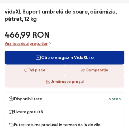
vidaXL Suport umbrelă de soare, cărămiziu,
pătrat, 12 kg
466,99 RON
Vezi istoricul prețurilor
Către magazin VidaXL.ro
Îmi place
Comparaţie
Urmărește prețul
Disponibilitate
În stoc
Livrare gratuită
Puteți returna produsul în termen de 14 de zile.