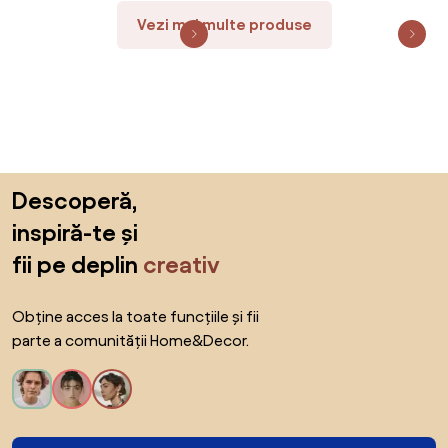
Vezi mai multe produse
Sari peste subsol, revino la începutul paginii
Descoperă,
inspiră-te și
fii pe deplin
creativ
Obține acces la toate funcțiile și fii
parte a comunității Home&Decor.