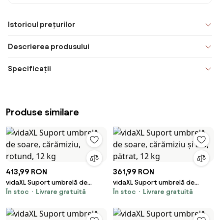
Istoricul prețurilor
Descrierea produsului
Specificații
Produse similare
413,99 RON
361,99 RON
vidaXL Suport umbrelă de
vidaXL Suport umbrelă de
În stoc
Livrare gratuită
În stoc
Livrare gratuită
soare, cărămiziu, rotund, 12 kg
soare, cărămiziu și alb, pătrat,
12 kg