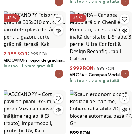
În stoc
Livrare gratuită
3.05x3.05 m - Foișor exterior cu
cadru din oțel și plasă de
țânțari pentru gazon, curte,
-13 %
-14 %
grădină, terasă, Gri
2.599 RON
2.999 RON
ABCCANOPY Foișor de gradina
În stoc
Livrare gratuită
305x610 cm, cadru din oțel și
2.999 RON
3.499 RON
plasă de țânțari pentru gazon,
VELORA – Canapea Modulară
curte, grădină, terasă, Kaki
În stoc
Livrare gratuită
din Chenille Premium, din
spumă de înaltă densitate, L-
Shape, 3 perne, Ultra Confort &
Design Reconfigurabil, Galben
599 RON