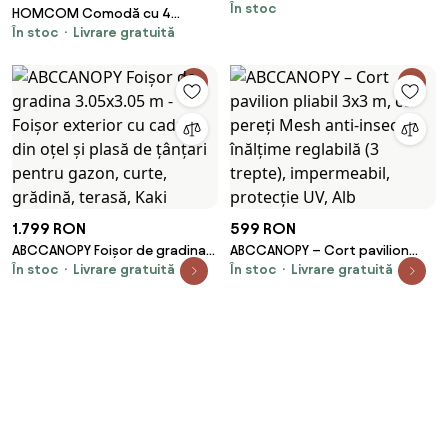
În stoc
140x250 cm, crem Agatat:
HOMCOM Comodă cu 4
Rejansa
În stoc
Livrare gratuită
Sertare, Raft Deschis, Oțel,
Sticlă Securizată | Aosom
Romania
1.799 RON
599 RON
ABCCANOPY Foișor de gradina
ABCCANOPY – Cort pavilion
În stoc
Livrare gratuită
În stoc
Livrare gratuită
3.05x3.05 m - Foișor exterior cu
pliabil 3x3 m, cu pereți Mesh
cadru din oțel și plasă de
anti-insecte, înălțime reglabilă
țânțari pentru gazon, curte,
(3 trepte), impermeabil,
grădină, terasă, Kaki
protecție UV, Alb