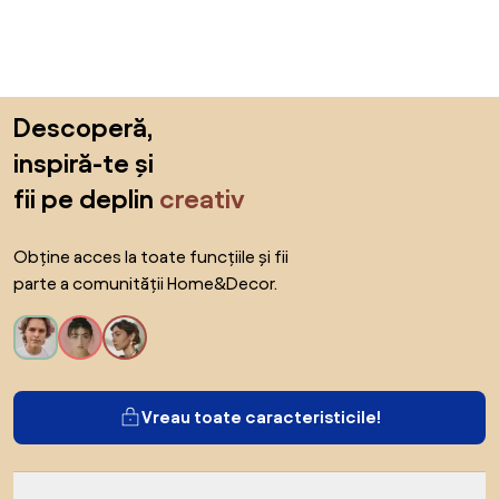
Sari peste subsol, revino la începutul paginii
Descoperă,
inspiră-te și
fii pe deplin
creativ
Obține acces la toate funcțiile și fii
parte a comunității Home&Decor.
Vreau toate caracteristicile!