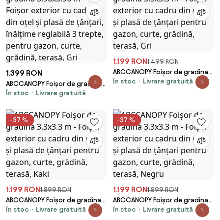
1.199 RON
1.499 RON
ABCCANOPY Foișor de gradina
1.399 RON
În stoc
Livrare gratuită
3.3x3.3 m - Foișor exterior cu
ABCCANOPY Foișor de gradina
cadru din oțel și plasă de
În stoc
Livrare gratuită
3.96x3.96 m - Foișor exterior cu
țânțari pentru gazon, curte,
cadru din oțel și plasă de
grădină, terasă, Gri
țânțari, înălțime reglabilă 3
-37 %
-37 %
trepte, pentru gazon, curte,
grădină, terasă, Gri
1.199 RON
1.199 RON
1.899 RON
1.899 RON
ABCCANOPY Foișor de gradina
ABCCANOPY Foișor de gradina
În stoc
Livrare gratuită
În stoc
Livrare gratuită
3.3x3.3 m - Foișor exterior cu
3.3x3.3 m - Foișor exterior cu
cadru din oțel și plasă de
cadru din oțel și plasă de