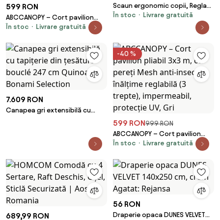
Scaun ergonomic copii, Reglabil
599 RON
În stoc
Livrare gratuită
pe inaltime, Cotiere rabatabile
ABCCANOPY – Cort pavilion
2D, Roti blocare automata,
În stoc
Livrare gratuită
pliabil 3x3 m, cu pereți Mesh
baza PP, Gri
anti-insecte, înălțime reglabilă
(3 trepte), impermeabil,
-40 %
protecție UV, Kaki
7.609 RON
Canapea gri extensibilă cu
tapițerie din țesătură bouclé
599 RON
999 RON
247 cm Quinoa – Bonami
ABCCANOPY – Cort pavilion
Selection
În stoc
Livrare gratuită
pliabil 3x3 m, cu pereți Mesh
anti-insecte, înălțime reglabilă
(3 trepte), impermeabil,
protecție UV, Gri
56 RON
Draperie opaca DUNES VELVET
689,99 RON