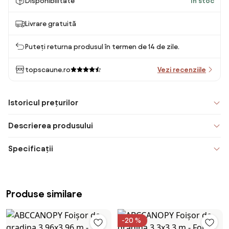
Disponibilitate
În stoc
Livrare gratuită
Puteți returna produsul în termen de 14 de zile.
topscaune.ro
Vezi recenziile
Istoricul prețurilor
Descrierea produsului
Specificații
Produse similare
-20 %