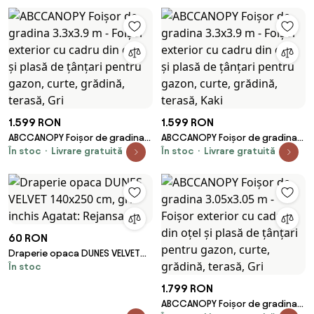
țânțari pentru gazon, curte,
țânțari pentru gazon, curte,
grădină, terasă, Kaki
grădină, terasă, Negru
1.599 RON
1.599 RON
ABCCANOPY Foișor de gradina
ABCCANOPY Foișor de gradina
În stoc
Livrare gratuită
În stoc
Livrare gratuită
3.3x3.9 m - Foișor exterior cu
3.3x3.9 m - Foișor exterior cu
cadru din oțel și plasă de
cadru din oțel și plasă de
țânțari pentru gazon, curte,
țânțari pentru gazon, curte,
grădină, terasă, Gri
grădină, terasă, Kaki
60 RON
Draperie opaca DUNES VELVET
În stoc
140x250 cm, gri inchis Agatat:
Rejansa
1.799 RON
ABCCANOPY Foișor de gradina