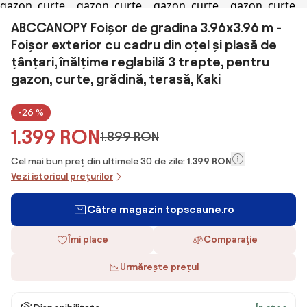
ABCCANOPY Foișor de gradina 3.96x3.96 m -
Foișor exterior cu cadru din oțel și plasă de
țânțari, înălțime reglabilă 3 trepte, pentru
gazon, curte, grădină, terasă, Kaki
-26 %
1.399 RON
1.899 RON
Cel mai bun preț din ultimele 30 de zile:
1.399 RON
Vezi istoricul prețurilor
Către magazin topscaune.ro
Îmi place
Comparaţie
Urmărește prețul