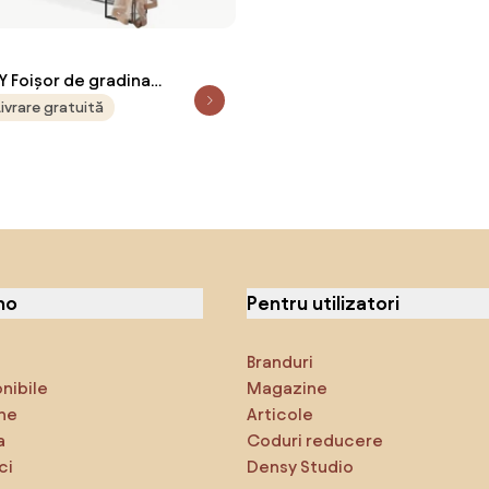
Foișor de gradina
 - Foișor exterior cu cadru
Livrare gratuită
 plasă de țânțari pentru
e, grădină, terasă, Kaki
no
Pentru utilizatori
Branduri
onibile
Magazine
ne
Articole
a
Coduri reducere
ci
Densy Studio