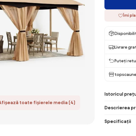
Îmi pl
Disponibil
Livrare gra
Puteți retu
topscaune
Istoricul prețu
Afișează toate fișierele media (4)
Descrierea pr
Specificații