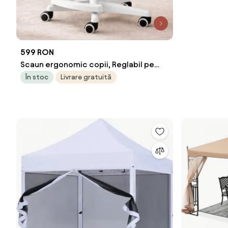
599 RON
Scaun ergonomic copii, Reglabil pe
inaltime, Cotiere rabatabile 2D, Roti
În stoc
Livrare gratuită
blocare automata, baza PP, Roz