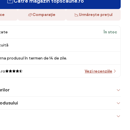
Către magazin topscaune.ro
ace
Comparaţie
Urmărește prețul
itate
În stoc
tuită
rna produsul în termen de 14 de zile.
.ro
Vezi recenziile
rilor
odusului