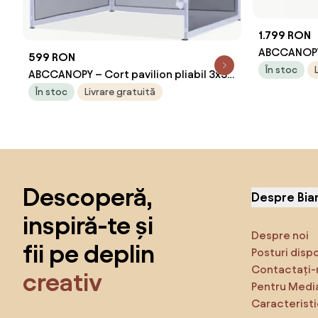
1.799 RON
ABCCANOPY 
599 RON
3.05x3.05 m
În stoc
ABCCANOPY – Cort pavilion pliabil 3x3
din oțel și
m, cu pereți Mesh anti-insecte,
În stoc
Livrare gratuită
gazon, curt
înălțime reglabilă (3 trepte),
impermeabil, protecție UV, Alb
Sari peste subsol, revino la începutul paginii
Descoperă,
Despre Bia
inspiră-te și
Despre noi
fii pe deplin
Posturi disp
Contactați-
creativ
Pentru Medi
Caracteristi