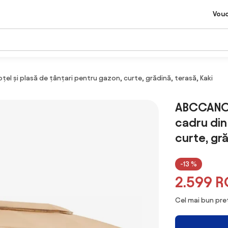
Vou
l și plasă de țânțari pentru gazon, curte, grădină, terasă, Kaki
ABCCANOP
cadru din
curte, gră
-13 %
2.599 
Cel mai bun preț