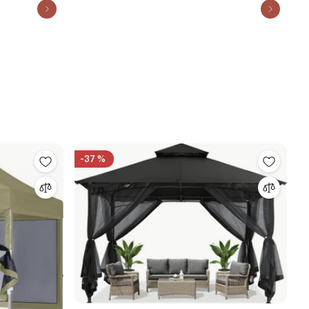
înălțime
azon, curte,
-37 %