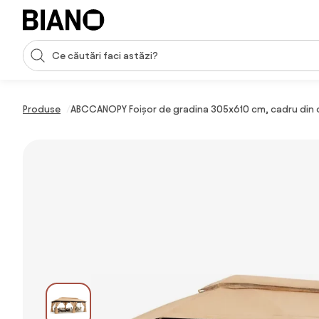
Sari peste navigare, accesează conținutul
Introducerea căutării
Sari peste conținut, mergi la subsol
Produse
ABCCANOPY Foișor de gradina 305x610 cm, cadru din oțe