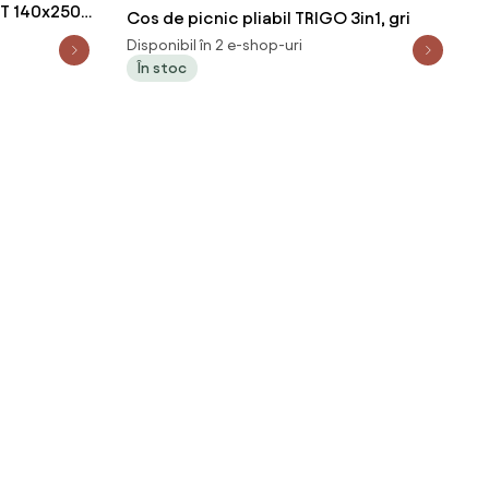
ET 140x250
Cos de picnic pliabil TRIGO 3in1, gri
sa
Disponibil în 2 e-shop-uri
În stoc