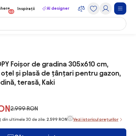
chere
AI designer
Inspirații
46
Y Foișor de gradina 305x610 cm,
 oțel și plasă de țânțari pentru gazon,
dină, terasă, Kaki
RON
2.999 RON
 din ultimele 30 de zile:
2.599 RON
Vezi istoricul prețurilor