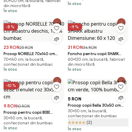
60×120 cm, la bucată, fabricat
WORLD colorat Dimensiune: 60
În stoc
din microfibră
x 120 cm
În stoc
-8 %
-9 %
23 RON
31 RON
25 RON
34 RON
Prosop NORIELLE 70x140 cm
Poncho pentru copii SHARK
70×140 cm, la bucată,
60×120 cm, la bucată, fabricat
albastru deschis, 100% bumbac
albastru Dimensiune: 60 x 120
confecționat din bumbac
din microfibră
cm
În stoc
În stoc
-10 %
5 RON
Prosop copii Bella 30x50 cm
9 RON
10 RON
30×50 cm, la bucată,
verde, 100% bumbac
Prosop pentru copii BEBE
confecționat din bumbac
30×50 cm, la bucată,
trenulet roz 30x50 cm
(2)
confecționat din bumbac
În stoc
În stoc