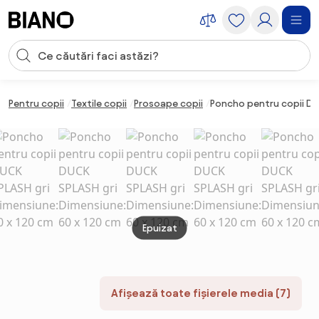
Sari peste navigare, accesează conținutul
Introducerea căutării
Sari peste conținut, mergi la subsol
Pentru copii
Textile copii
Prosoape copii
Poncho pentru copii DU
Epuizat
Afișează toate fișierele media (7)