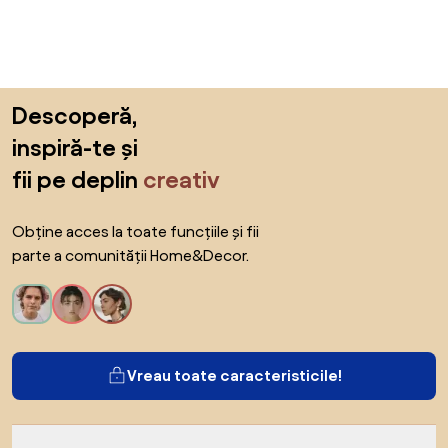
Sari peste subsol, revino la începutul paginii
Descoperă,
inspiră-te și
fii pe deplin
creativ
Obține acces la toate funcțiile și fii
parte a comunității Home&Decor.
Vreau toate caracteristicile!