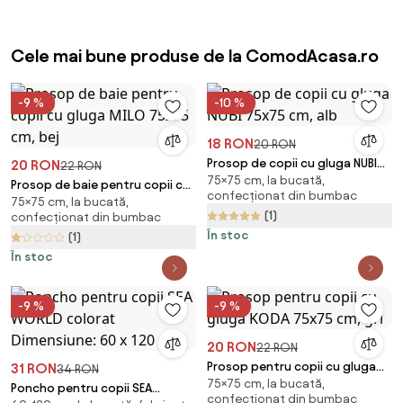
Cele mai bune produse de la ComodAcasa.ro
-9 %
-10 %
18 RON
20 RON
Prosop de copii cu gluga NUBI
20 RON
22 RON
75×75 cm, la bucată,
75x75 cm, alb
Prosop de baie pentru copii cu
confecționat din bumbac
75×75 cm, la bucată,
gluga MILO 75x75 cm, bej
(1)
confecționat din bumbac
În stoc
(1)
În stoc
-9 %
-9 %
20 RON
22 RON
Prosop pentru copii cu gluga
31 RON
34 RON
75×75 cm, la bucată,
KODA 75x75 cm, gri
Poncho pentru copii SEA
confecționat din bumbac