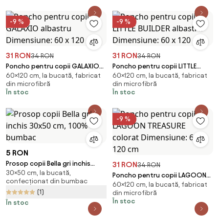
-9 %
-9 %
31 RON
31 RON
34 RON
34 RON
Poncho pentru copii GALAXIO
Poncho pentru copii LITTLE
60×120 cm, la bucată, fabricat
60×120 cm, la bucată, fabricat
albastru Dimensiune: 60 x 120
BUILDER albastru Dimensiune:
din microfibră
din microfibră
cm
60 x 120 cm
În stoc
În stoc
-9 %
5 RON
Prosop copii Bella gri inchis
31 RON
34 RON
30×50 cm, la bucată,
30x50 cm, 100% bumbac
Poncho pentru copii LAGOON
confecționat din bumbac
60×120 cm, la bucată, fabricat
TREASURE colorat Dimensiune:
(1)
din microfibră
60 x 120 cm
În stoc
În stoc