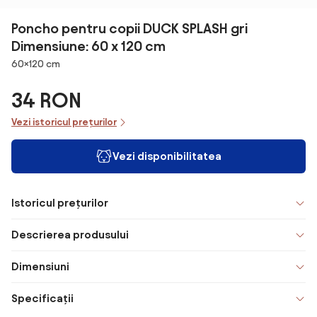
Poncho pentru copii DUCK SPLASH gri
Dimensiune: 60 x 120 cm
Dimensiuni
60×120 cm
34 RON
Vezi istoricul prețurilor
Vezi disponibilitatea
Istoricul prețurilor
Descrierea produsului
Dimensiuni
Specificații