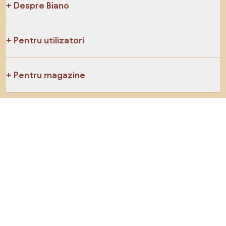
Despre Biano
Pentru utilizatori
Pentru magazine
Asigură-te că explorezi
Produse
Inspirații
AI designer
Ne poți găsi pe rețelele de socializare
Cookie-uri