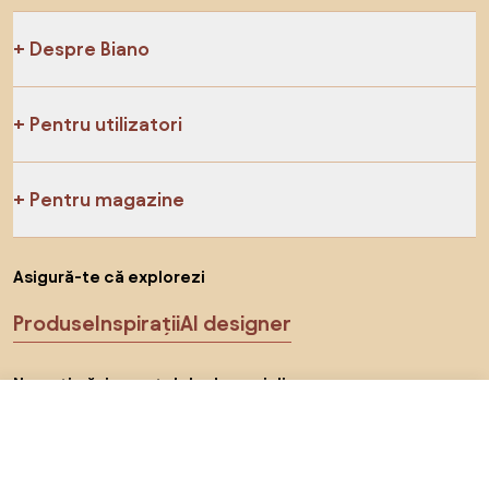
Despre Biano
Pentru utilizatori
Pentru magazine
Asigură-te că explorezi
Produse
Inspirații
AI designer
Ne poți găsi pe rețelele de socializare
1.649 RON
Către magazin