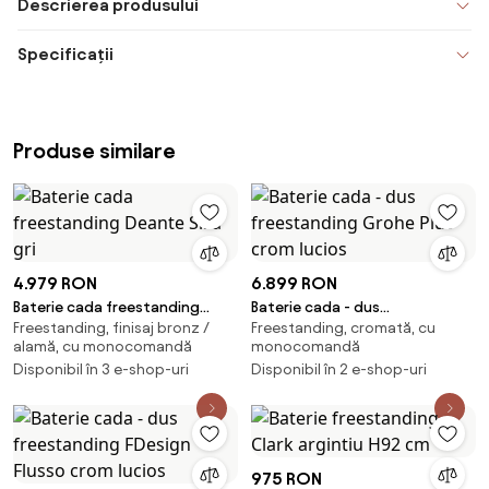
Descrierea produsului
Specificații
Produse similare
4.979 RON
6.899 RON
Baterie cada freestanding
Baterie cada - dus
Freestanding, finisaj bronz /
Freestanding, cromată, cu
Deante Silia gri
freestanding Grohe Plus crom
alamă, cu monocomandă
monocomandă
lucios
Disponibil în 3 e-shop-uri
Disponibil în 2 e-shop-uri
975 RON