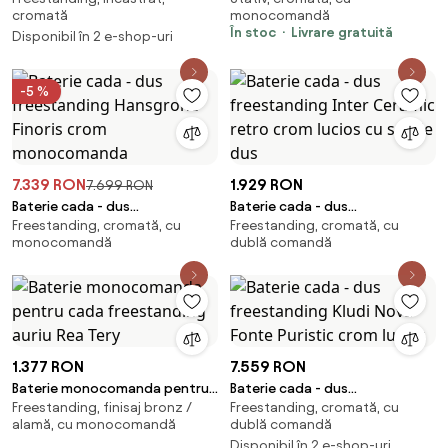
cromată
monocomandă
Crom
cm inoxidabil
În stoc
Livrare gratuită
Disponibil în 2 e-shop-uri
-5 %
7.339 RON
1.929 RON
7.699 RON
Baterie cada - dus
Baterie cada - dus
Freestanding, cromată, cu
Freestanding, cromată, cu
freestanding Hansgrohe Finoris
freestanding Inter Ceramic
monocomandă
dublă comandă
crom monocomanda
retro crom lucios cu set de dus
1.377 RON
7.559 RON
Baterie monocomanda pentru
Baterie cada - dus
Freestanding, finisaj bronz /
Freestanding, cromată, cu
cada freestanding auriu Rea
freestanding Kludi Nova Fonte
alamă, cu monocomandă
dublă comandă
Tery
Puristic crom lucios
Disponibil în 2 e-shop-uri