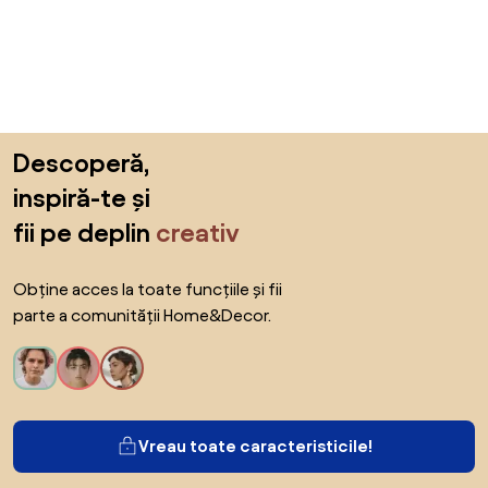
Sari peste subsol, revino la începutul paginii
Descoperă,
inspiră-te și
fii pe deplin
creativ
Obține acces la toate funcțiile și fii
parte a comunității Home&Decor.
Vreau toate caracteristicile!