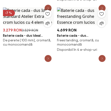
-7 %
3.279 RON
4.699 RON
3.529 RON
Baterie cada - dus Ideal
Baterie cada - dus
De perete ( 100 mm), cromată,
Freestanding, cromată, cu
Standard Atelier Extra crom
freestanding Grohe Essence
cu monocomandă
monocomandă
lucios cu 4 elemente
crom lucios
Disponibil în 4 e-shop-uri