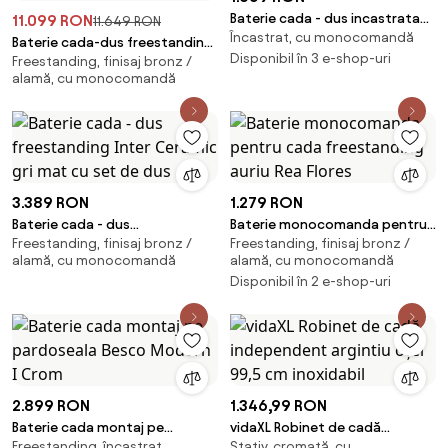
Baterie cada - dus incastrata
11.099 RON
11.649 RON
Încastrat, cu monocomandă
Omnires Y negru cu corp
Baterie cada-dus freestanding
ingropat
Disponibil în 3 e-shop-uri
Freestanding, finisaj bronz /
Hansgrohe Tecturis E bronz
alamă, cu monocomandă
periat fara corp ingropat
3.389 RON
1.279 RON
Baterie cada - dus
Baterie monocomanda pentru
Freestanding, finisaj bronz /
Freestanding, finisaj bronz /
freestanding Inter Ceramic gri
cada freestanding auriu Rea
alamă, cu monocomandă
alamă, cu monocomandă
mat cu set de dus
Flores
Disponibil în 2 e-shop-uri
2.899 RON
1.346,99 RON
Baterie cada montaj pe
vidaXL Robinet de cadă
Freestanding, încastrat,
Stativ, cromată, cu
pardoseala Besco Modern I
independent argintiu oțel 99,5