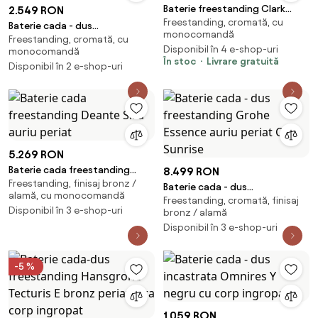
Baterie freestanding Clark
2.549 RON
Freestanding, cromată, cu
argintiu H92 cm
Baterie cada - dus
monocomandă
Freestanding, cromată, cu
freestanding FDesign Flusso
Disponibil în 4 e-shop-uri
monocomandă
crom lucios
În stoc
Livrare gratuită
Disponibil în 2 e-shop-uri
5.269 RON
Baterie cada freestanding
8.499 RON
Freestanding, finisaj bronz /
Deante Silia auriu periat
Baterie cada - dus
alamă, cu monocomandă
Freestanding, cromată, finisaj
freestanding Grohe Essence
Disponibil în 3 e-shop-uri
bronz / alamă
auriu periat Cool Sunrise
Disponibil în 3 e-shop-uri
-5 %
1.059 RON