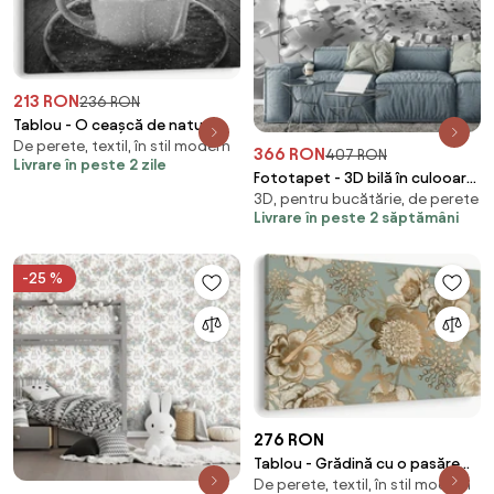
213 RON
236 RON
Tablou - O ceașcă de natură
De perete, textil, în stil modern
(70x50 cm)
366 RON
407 RON
Livrare în peste 2 zile
Fototapet - 3D bilă în culooare
3D, pentru bucătărie, de perete
gri (254x184 cm)
Livrare în peste 2 săptămâni
-25 %
276 RON
Tablou - Grădină cu o pasăre
De perete, textil, în stil modern
(90x60 cm)