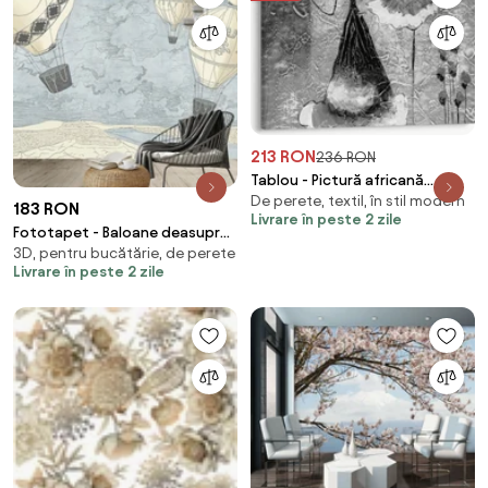
213 RON
236 RON
Tablou - Pictură africană
De perete, textil, în stil modern
(70x50 cm)
183 RON
Livrare în peste 2 zile
Fototapet - Baloane deasupra
3D, pentru bucătărie, de perete
orașului, tonuri reci (147x102
Livrare în peste 2 zile
cm)