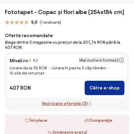
Fototapet - Copac și flori albe (254x184 cm)
5,0
(1 evaluare)
Oferte recomandate
Alege dintre 3 magazine cu prețuri de la 207,74 RON până la
407 RON:
Mai multe informații
Mivali.ro
4,1
Livrare de la 35 RON
Livrare în peste 2 săptămâni
14 zile de returnat
407 RON
Către e-shop
Vezi toate ofertele (3)
Îmi place
Comparaţie
Urmărește prețul