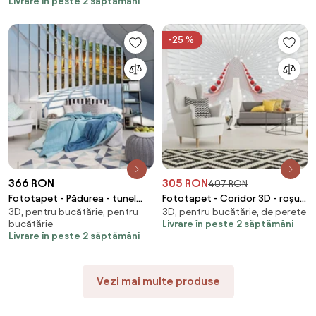
Livrare în peste 2 săptămâni
-25 %
366 RON
305 RON
407 RON
Fototapet - Pădurea - tunel
Fototapet - Coridor 3D - roșu
3D, pentru bucătărie, pentru
3D, pentru bucătărie, de perete
(254x184 cm)
(254x184 cm)
bucătărie
Livrare în peste 2 săptămâni
Livrare în peste 2 săptămâni
Vezi mai multe produse