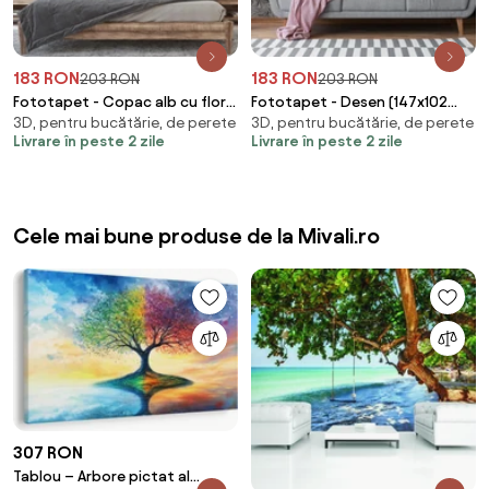
183 RON
183 RON
203 RON
203 RON
Fototapet - Copac alb cu flori
Fototapet - Desen (147x102
3D, pentru bucătărie, de perete
3D, pentru bucătărie, de perete
(147x102 cm)
cm)
Livrare în peste 2 zile
Livrare în peste 2 zile
Cele mai bune produse de la Mivali.ro
307 RON
Tablou – Arbore pictat al