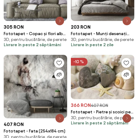
305 RON
203 RON
Fototapet - Copac și flori albe
Fototapet - Munți desenați
3D, pentru bucătărie, de perete
3D, pentru bucătărie, de perete
(152,5x104 cm)
(147x102 cm)
Livrare în peste 2 săptămâni
Livrare în peste 2 zile
-10 %
366 RON
407 RON
Fototapet - Pietre și scoici pe
3D, pentru bucătărie, de perete
plajă (254x184 cm)
Livrare în peste 2 săptămâni
407 RON
Fototapet - Fata (254x184 cm)
3D, pentru bucătărie, de perete