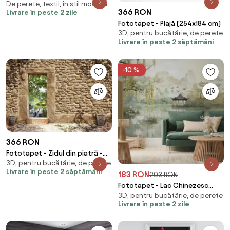
De perete, textil, în stil modern
anotimpurilor (90x60 cm)
366 RON
Livrare în peste 2 zile
Fototapet - Plajă (254x184 cm)
3D, pentru bucătărie, de perete
Livrare în peste 2 săptămâni
-10 %
366 RON
Fototapet - Zidul din piatră -
3D, pentru bucătărie, de perete
întare spre pescărie (254x184
Livrare în peste 2 săptămâni
183 RON
cm)
203 RON
Fototapet - Lac Chinezesc
3D, pentru bucătărie, de perete
(147x102 cm)
Livrare în peste 2 zile