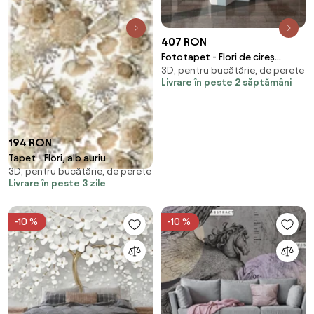
407 RON
Fototapet - Flori de cireș
3D, pentru bucătărie, de perete
(254x184 cm)
Livrare în peste 2 săptămâni
194 RON
Tapet - Flori, alb auriu
3D, pentru bucătărie, de perete
Livrare în peste 3 zile
-10 %
-10 %