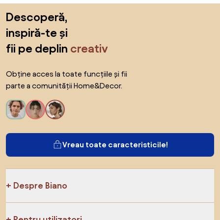
Sari peste subsol, revino la începutul paginii
Descoperă,
inspiră-te și
fii pe deplin
creativ
Obține acces la toate funcțiile și fii
parte a comunității Home&Decor.
Vreau toate caracteristicile!
Despre Biano
Pentru utilizatori