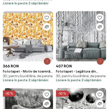
Livrare în peste 2 săptămâni
366 RON
407 RON
Fototapet - Motiv de toamnă
Fototapet - Legătura din
3D, pentru bucătărie, de perete
3D, pentru bucătărie, de perete
(254x184 cm)
beton - gri (254x184 cm)
Livrare în peste 2 săptămâni
Livrare în peste 2 săptămâni
-10 %
-10 %