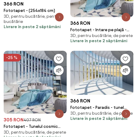
366 RON
Fototapet - (254x184 cm)
3D, pentru bucătărie, pentru
bucătărie
366 RON
Livrare în peste 2 săptămâni
Fototapet - Intare pe plajă -
3D, pentru bucătărie, de perete
imitație de lemn (254x184 cm)
Livrare în peste 2 săptămâni
-25 %
366 RON
Fototapet - Paradis - tunel
3D, pentru bucătărie, de perete
(254x184 cm)
Livrare în peste 2 săptămâni
305 RON
407 RON
Fototapet - Tunelul cosmic
3D, pentru bucătărie, de perete
(254x184 cm)