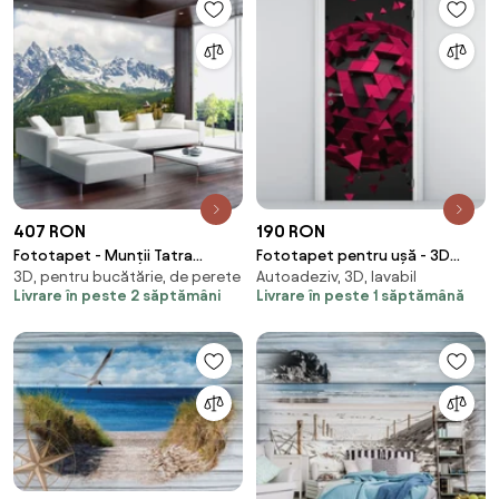
407 RON
190 RON
Fototapet - Munții Tatra
Fototapet pentru ușă - 3D
3D, pentru bucătărie, de perete
Autoadeziv, 3D, lavabil
pitorești (254x184 cm)
abstract (95x205cm)
Livrare în peste 2 săptămâni
Livrare în peste 1 săptămână