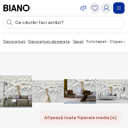
Sari peste navigare, accesează conținutul
Introducerea căutării
Sari peste conținut, mergi la subsol
Decorațiuni
Decorațiuni de perete
Tapet
Fototapet - Copac și f
Afișează toate fișierele media (4)