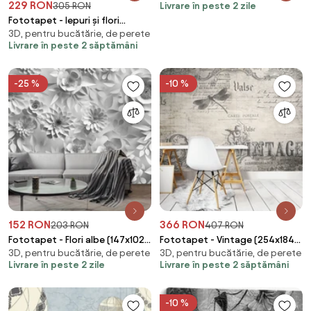
229 RON
Livrare în peste 2 zile
305 RON
Fototapet - Iepuri și flori
3D, pentru bucătărie, de perete
(152,5x104 cm)
Livrare în peste 2 săptămâni
-25 %
-10 %
152 RON
366 RON
203 RON
407 RON
Fototapet - Flori albe (147x102
Fototapet - Vintage (254x184
3D, pentru bucătărie, de perete
3D, pentru bucătărie, de perete
cm)
cm)
Livrare în peste 2 zile
Livrare în peste 2 săptămâni
-10 %