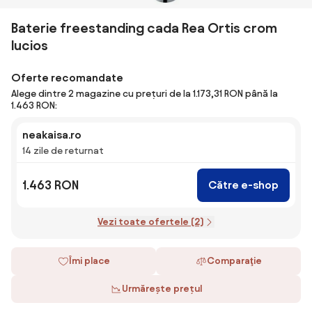
Baterie freestanding cada Rea Ortis crom
lucios
Oferte recomandate
Alege dintre 2 magazine cu prețuri de la 1.173,31 RON până la
1.463 RON:
neakaisa.ro
14 zile de returnat
1.463 RON
Către e-shop
Vezi toate ofertele (2)
Îmi place
Comparaţie
Urmărește prețul