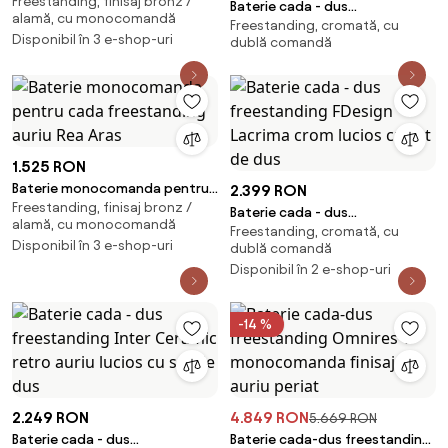
Freestanding, finisaj bronz /
Deante Silia auriu periat
Baterie cada - dus
alamă, cu monocomandă
Freestanding, cromată, cu
freestanding Inter Ceramic
Disponibil în 3 e-shop-uri
dublă comandă
retro crom lucios cu set de dus
1.525 RON
Baterie monocomanda pentru
2.399 RON
Freestanding, finisaj bronz /
cada freestanding auriu Rea
Baterie cada - dus
alamă, cu monocomandă
Aras
Freestanding, cromată, cu
freestanding FDesign Lacrima
Disponibil în 3 e-shop-uri
dublă comandă
crom lucios cu set de dus
Disponibil în 2 e-shop-uri
-14 %
2.249 RON
4.849 RON
5.669 RON
Baterie cada - dus
Baterie cada-dus freestanding