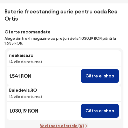
Baterie freestanding aurie pentru cada Rea
Ortis
Oferte recomandate
Alege dintre 4 magazine cu prețuri de la 1.030,19 RON până la
1.635 RON:
neakaisa.ro
14 zile de returnat
1.541 RON
Către e-shop
Baiedevis.RO
14 zile de returnat
1.030,19 RON
Către e-shop
Vezi toate ofertele (4)