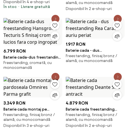
Disponibil în 4 e-shop-uri
alamă, cu monocomandă
auriu lucios
În stoc
Livrare gratuită
Disponibil în 2 e-shop-uri
1.917 RON
Baterie cada - dus
6.799 RON
Freestanding, finisaj bronz /
freestanding Rea Carat auriu
Baterie cada-dus freestanding
alamă, cu monocomandă
periat
Freestanding, cromată, cu
Hansgrohe Tecturis S finisaj
monocomandă
crom lucios fara corp ingropat
3.349 RON
4.879 RON
Baterie cada montaj pe
Baterie cada freestanding
Freestanding, finisaj bronz /
Freestanding, finisaj bronz /
pardoseala Omnires Parma
Deante Silia antracit
alamă, cu monocomandă
alamă, cu monocomandă
grafit
Disponibil în 3 e-shop-uri
Disponibil în 2 e-shop-uri