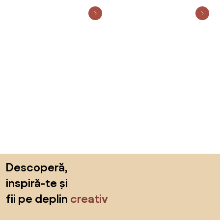
Sari peste subsol, revino la începutul paginii
Descoperă,
inspiră-te și
fii pe deplin
creativ