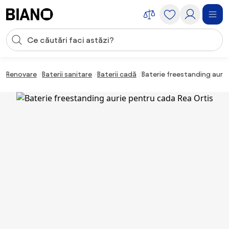
Sari peste navigare, accesează conținutul
Introducerea căutării
Sari peste conținut, mergi la subsol
Renovare
Baterii sanitare
Baterii cadă
Baterie freestanding auri