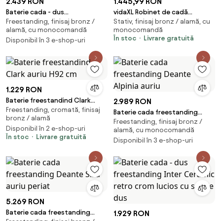
2.439 RON
1.445,99 RON
Baterie cada - dus
vidaXL Robinet de cadă
Freestanding, finisaj bronz /
Stativ, finisaj bronz / alamă, cu
freestanding Besco Illusion
independent, auriu, 99,5 cm,
alamă, cu monocomandă
monocomandă
auriu lucios
oțel inoxidabil
În stoc
Livrare gratuită
Disponibil în 3 e-shop-uri
1.229 RON
Baterie freestandind Clark
2.989 RON
Freestanding, cromată, finisaj
auriu H92 cm
Baterie cada freestanding
bronz / alamă
Freestanding, finisaj bronz /
Deante Alpinia auriu
Disponibil în 2 e-shop-uri
alamă, cu monocomandă
În stoc
Livrare gratuită
Disponibil în 3 e-shop-uri
5.269 RON
Baterie cada freestanding
1.929 RON