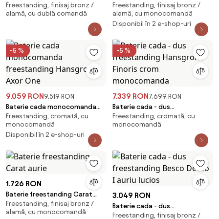
Freestanding, finisaj bronz /
Freestanding, finisaj bronz /
freestanding Inter Ceramic
Omnires Y monocomanda
alamă, cu dublă comandă
alamă, cu monocomandă
retro auriu lucios cu set de dus
finisaj auriu periat
Disponibil în 2 e-shop-uri
-5 %
-5 %
9.059 RON
7.339 RON
9.519 RON
7.699 RON
Baterie cada monocomanda
Baterie cada - dus
Freestanding, cromată, cu
Freestanding, cromată, cu
freestanding Hansgrohe Axor
freestanding Hansgrohe Finoris
monocomandă
monocomandă
One
crom monocomanda
Disponibil în 2 e-shop-uri
1.726 RON
Baterie freestanding Carat
3.049 RON
Freestanding, finisaj bronz /
aurie
Baterie cada - dus
alamă, cu monocomandă
Freestanding, finisaj bronz /
freestanding Besco Decco I