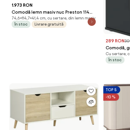
1.973 RON
Comodă lemn masiv nuc Preston 114
74,6×114,7×41,4 cm, cu sertare, din lemn masiv
7cm x 74 6cm x 41 4cm
În stoc
Livrare gratuită
289 RON
30
Comodă, gra
Cu sertare, c
În stoc
TOP 5
-10 %