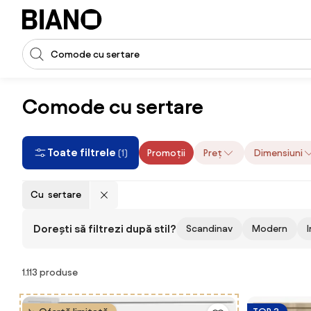
Sari peste navigare, accesează conținutul
Introducerea căutării
Sari peste conținut, mergi la subsol
Comode cu sertare
Toate filtrele
Promoții
Preț
Dimensiuni
(1)
Cu sertare
Dorești să filtrezi după stil?
Scandinav
Modern
Produse
1.113 produse