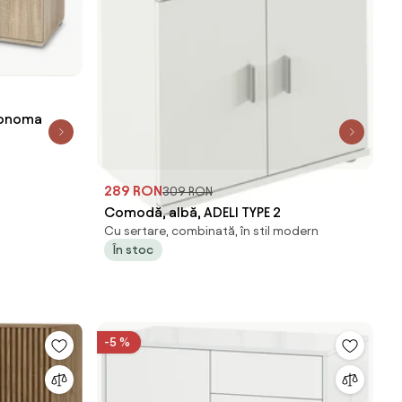
sonoma
289 RON
309 RON
Comodă, albă, ADELI TYPE 2
Cu sertare, combinată, în stil modern
În stoc
-5 %