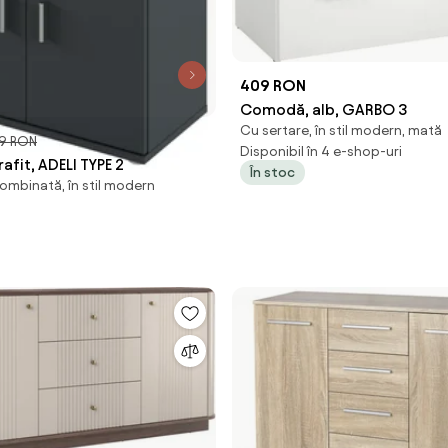
409 RON
Comodă, alb, GARBO 3
Cu sertare, în stil modern, mată
9 RON
Disponibil în 4 e-shop-uri
fit, ADELI TYPE 2
În stoc
ombinată, în stil modern