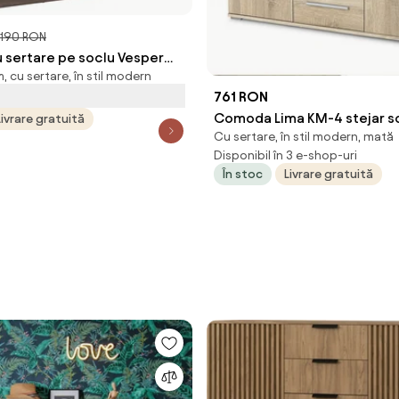
.190 RON
sertare pe soclu Vesper
 cu sertare, în stil modern
shmir / nuc / mânere aurii
761 RON
Comoda Lima KM-4 stejar 
Livrare gratuită
Cu sertare, în stil modern, mată
Disponibil în 3 e-shop-uri
În stoc
Livrare gratuită