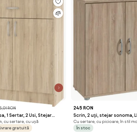
245 RON
5,01 RON
, 1 Sertar, 2 Usi, Stejar
Scrin, 2 uşi, stejar sonoma, L
, cu sertare, cu ușă
Cu sertare, cu picioare, în stil 
 x 35 x 100 cm
Livrare gratuită
În stoc