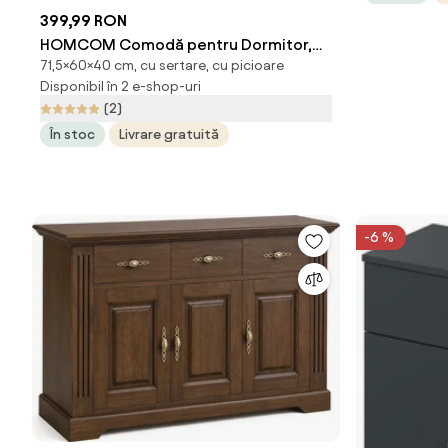
399,99 RON
HOMCOM Comodă pentru Dormitor,
71,5×60×40 cm, cu sertare, cu picioare
Dulap Modern cu 3 Sertare, Sertar de
Disponibil în 2 e-shop-uri
Depozitare cu Picioare din Aluminiu,
(2)
60x40x71.5 cm, Gri Închis
În stoc
Livrare gratuită
-6 %