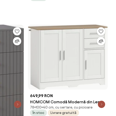
649,99 RON
HOMCOM Comodă Modernă din Lemn
78×100×40 cm, cu sertare, cu picioare
cu 2 Sertare și 2 Dulapuri, 100x40x78
În stoc
Livrare gratuită
cm, Alb și Culoare Lemn | Aosom