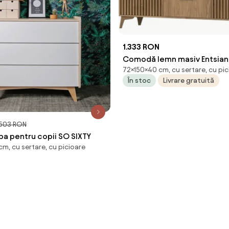
1.333 RON
Comodă lemn masiv Entsian
72×150×40 cm, cu sertare, cu pic
În stoc
Livrare gratuită
.503 RON
a pentru copii SO SIXTY
m, cu sertare, cu picioare