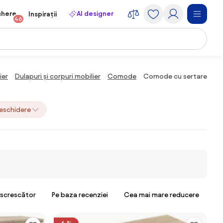
chere
AI designer
Inspirații
46
ier
Dulapuri și corpuri mobilier
Comode
Comode cu sertare
eschidere
escrescător
Pe baza recenziei
Cea mai mare reducere