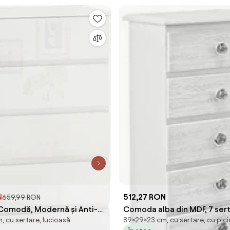
N
512,27 RON
659,99 RON
modă, Modernă și Anti-
Comoda alba din MDF, 7 sert
, cu sertare, lucioasă
89×29×23 cm, cu sertare, cu pic
, Dulap de Depozitare cu 5
Bizzotto