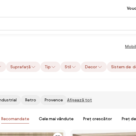
Vou
Mobil
Suprafață
Tip
Stil
Decor
Sistem de d
Industrial
Retro
Provence
Afișează tot
Recomandate
Cele mai vândute
Preț crescător
Preț d