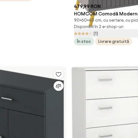
479,99 RON
HOMCOM Comodă Modernă
90×60×40 cm, cu sertare, cu pic
Sertare, Unitate Sertar Dep
Disponibil în 2 e-shop-uri
Picioare din Aluminiu, 60x4
(1)
Gri Închis
În stoc
Livrare gratuită