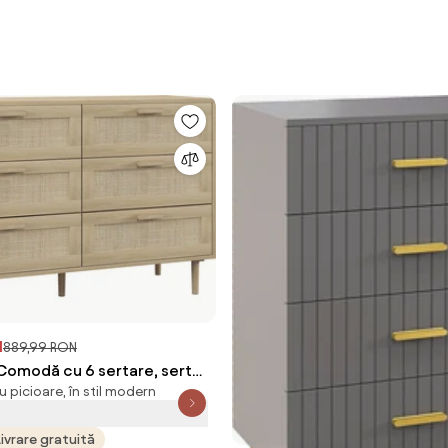
N
889,99 RON
modă cu 6 sertare, sertar
u picioare, în stil modern
are înalt | Aosom Romania
Livrare gratuită