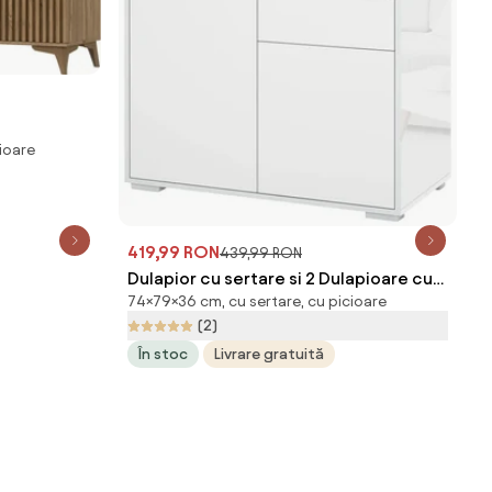
ioare
419,99 RON
439,99 RON
Dulapior cu sertare si 2 Dulapioare cu
74×79×36 cm, cu sertare, cu picioare
polite reglabile, Deschidere prin
(2)
Presiune 79x36x74cm HOMCOM |
În stoc
Livrare gratuită
Aosom Romania