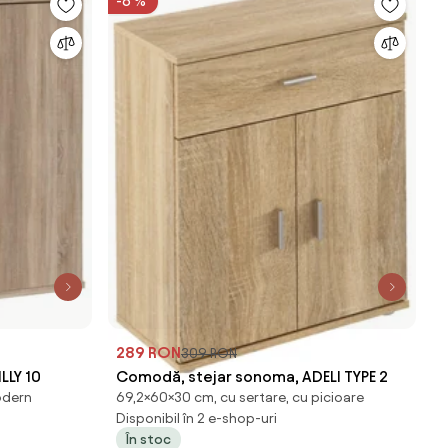
-6 %
289 RON
309 RON
ILLY 10
Comodă, stejar sonoma, ADELI TYPE 2
modern
69,2×60×30 cm, cu sertare, cu picioare
Disponibil în 2 e-shop-uri
În stoc