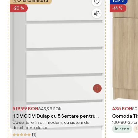
Ofertă limitată
TOP 3
-20 %
-14 %
519,99 RON
435 RON
649,99 RON
50
HOMCOM Dulap cu 5 Sertare pentru
Comoda Tisa
Cu sertare, în stil modern, cu sistem de
100×80×35 cm
Dormitor, Dulap Depozitare cu Glisiere
Sonoma, 80
deschidere clasic
În stoc
Metalice și Canelură, Cufăr Alb, Ideal
(1)