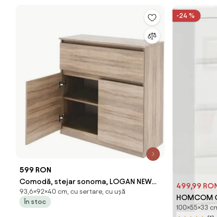
-24 %
599 RON
Comodă, stejar sonoma, LOGAN NEW
499,99 RO
93,6×92×40 cm, cu sertare, cu ușă
02
HOMCOM Co
În stoc
100×55×33 cm
răsturnare