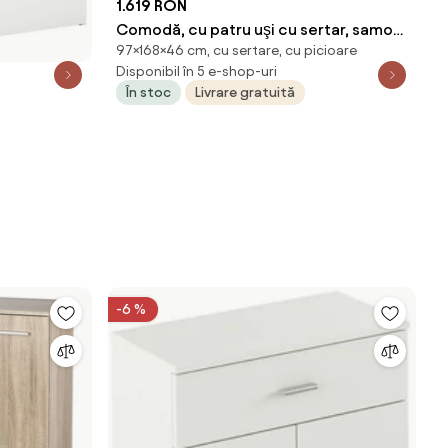
1.619 RON
Comodă, cu patru uşi cu sertar, samoa
97×168×46 cm, cu sertare, cu picioare
king, KORA KK4
Disponibil în 5 e-shop-uri
În stoc
Livrare gratuită
-6 %