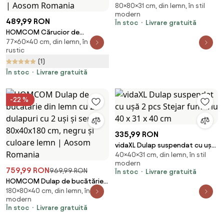
80×80×31 cm, din lemn, în stil
fumuriu 80 x 31 x 80 cm Lemn
modern
compozit
489,99 RON
În stoc
Livrare gratuită
HOMCOM Cărucior de
77×60×40 cm, din lemn, în stil
Bucătărie, Insulă de Bucătărie
rustic
din Lemn cu 4 Roți și Raft
(1)
Reglabil, 60x40x77 cm, Maro
Rustic | Aosom Romania
În stoc
Livrare gratuită
-22 %
335,99 RON
vidaXL Dulap suspendat cu ușă
40×40×31 cm, din lemn, în stil
2 pcs Stejar fumuriu 40 x 31 x
modern
40 cm
759,99 RON
969,99 RON
În stoc
Livrare gratuită
HOMCOM Dulap de bucătărie
180×80×40 cm, din lemn, în stil
din lemn cu 2 dulapuri cu 2 uși și
modern
sertar, 80x40x180 cm, negru și
În stoc
Livrare gratuită
culoare lemn | Aosom Romania