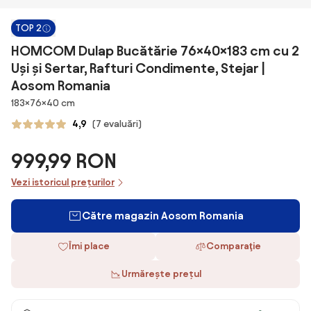
TOP 2
HOMCOM Dulap Bucătărie 76×40×183 cm cu 2
Uși și Sertar, Rafturi Condimente, Stejar |
Aosom Romania
Dimensiuni
183×76×40 cm
4,9
(7 evaluări)
999,99 RON
Vezi istoricul prețurilor
Către magazin Aosom Romania
Îmi place
Comparaţie
Urmărește prețul