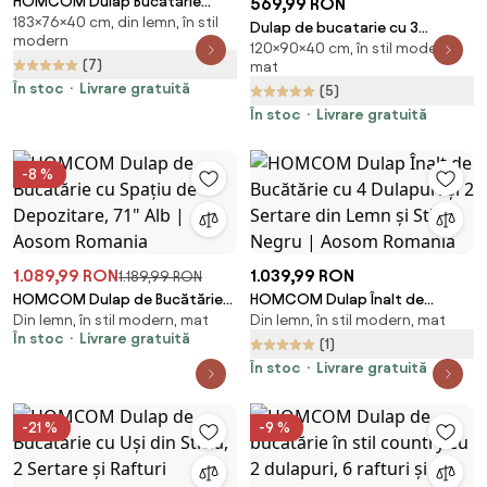
HOMCOM Dulap Bucătărie
569,99 RON
183×76×40 cm, din lemn, în stil
76×40×183 cm cu 2 Uși și Sertar,
Dulap de bucatarie cu 3
modern
Rafturi Condimente, Stejar |
120×90×40 cm, în stil modern,
compartimente si sistem de
(7)
Aosom Romania
mat
prindere de perete, PAL alb,
În stoc
Livrare gratuită
(5)
90x40x120cm HOMCOM |
Aosom Romania
În stoc
Livrare gratuită
-8 %
1.089,99 RON
1.039,99 RON
1.189,99 RON
HOMCOM Dulap de Bucătărie
HOMCOM Dulap Înalt de
Din lemn, în stil modern, mat
Din lemn, în stil modern, mat
cu Spațiu de Depozitare, 71"
Bucătărie cu 4 Dulapuri și 2
În stoc
Livrare gratuită
Alb | Aosom Romania
Sertare din Lemn și Sticlă Negru
(1)
| Aosom Romania
În stoc
Livrare gratuită
-21 %
-9 %