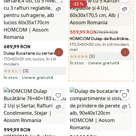
-22 %
559,99 RON
719,99 RON
HOMCOM Dulap de Bucătărie
170,5×60×30 cm, în stil modern,
cu 5 Rafturi Reglabile și 4 Uși,
689,99 RON
mat
60x30x170,5 cm, Alb | Aosom
Dulap Bucatarie cu sertare,4
(5)
Romania
170×60×35 cm, lucios, în stil
usi, cu 5 niveluri cu 3 rafturi
În stoc
Livrare gratuită
modern
reglabile, pentru sufragerie, alb
(3)
lucios 60x35x170cm HOMCOM |
Aosom Romania
În stoc
Livrare gratuită
999,99 RON