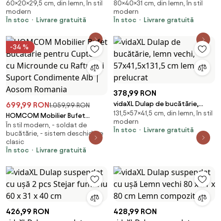
60×20×29,5 cm, din lemn, în stil
80×40×31 cm, din lemn, în stil
lemn vechi, 20x29,5x60 cm
2 pcs Stejar fumuriu 40 x 31 x 80
modern
modern
cm
În stoc
Livrare gratuită
În stoc
Livrare gratuită
-34 %
378,99 RON
vidaXL Dulap de bucătărie,
699,99 RON
1.059,99 RON
131,5×57×41,5 cm, din lemn, în stil
lemn vechi, 57x41,5x131,5 cm
HOMCOM Mobilier Bufet
modern
lemn prelucrat
În stil modern, - soldat de
Bucătărie pentru Cuptor cu
În stoc
Livrare gratuită
bucătărie, - sistem deschidere
Microunde cu Rafturi și Suport
clasic
Condimente Alb | Aosom
În stoc
Livrare gratuită
Romania
426,99 RON
428,99 RON