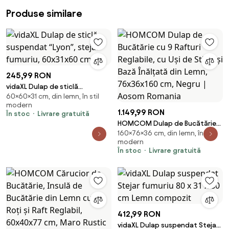
Produse similare
245,99 RON
vidaXL Dulap de sticlă
60×60×31 cm, din lemn, în stil
suspendat “Lyon”, stejar
modern
fumuriu, 60x31x60 cm
1.149,99 RON
În stoc
Livrare gratuită
HOMCOM Dulap de Bucătărie
160×76×36 cm, din lemn, în stil
cu 9 Rafturi Reglabile, cu Uși de
modern
Sticlă și Bază Înălțată din Lemn,
În stoc
Livrare gratuită
76x36x160 cm, Negru | Aosom
Romania
412,99 RON
vidaXL Dulap suspendat Stejar