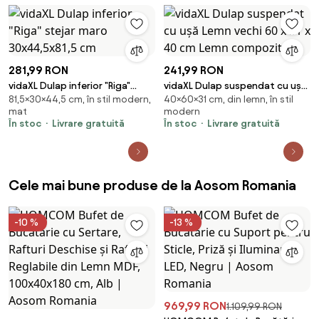
Uși, Raft Retractabil și Raft
Deschis, Cărucior de Bucătărie
pentru Sufragerie,
59x40x92cm, Negru | Aosom
Romania
281,99 RON
241,99 RON
vidaXL Dulap inferior "Riga"
vidaXL Dulap suspendat cu ușă
81,5×30×44,5 cm, în stil modern,
40×60×31 cm, din lemn, în stil
stejar maro 30x44,5x81,5 cm
Lemn vechi 60 x 31 x 40 cm
mat
modern
Lemn compozit
În stoc
Livrare gratuită
În stoc
Livrare gratuită
Cele mai bune produse de la Aosom Romania
-10 %
-13 %
969,99 RON
1.109,99 RON