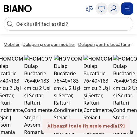
Sari peste navigare, accesează conținutul
Introducerea căutării
Sari peste conținut, mergi la subsol
Mobilier
Dulapuri și corpuri mobilier
Dulapuri pentru bucătărie
H
Afișează toate fișierele media (9)