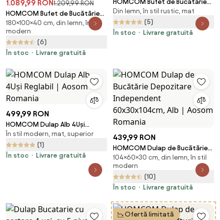
HOMCOM Bufet de Bucătărie
1.089,99 RON
1.209,99 RON
Din lemn, în stil rustic, mat
cu Suport pentru Sticle, Priză și
HOMCOM Bufet de Bucătărie
Iluminare LED, Negru | Aosom
(5)
180×100×40 cm, din lemn, în stil
cu Sertare, Rafturi Deschise și
modern
Romania
În stoc
Livrare gratuită
Rafturi Reglabile din Lemn MDF,
(6)
100x40x180 cm, Alb | Aosom
Romania
În stoc
Livrare gratuită
499,99 RON
HOMCOM Dulap Alb 4Uși
În stil modern, mat, superior
Reglabil | Aosom Romania
439,99 RON
(1)
HOMCOM Dulap de Bucătărie
În stoc
Livrare gratuită
104×60×30 cm, din lemn, în stil
Depozitare Independent
modern
60x30x104cm, Alb | Aosom
(10)
Romania
În stoc
Livrare gratuită
Ofertă limitată