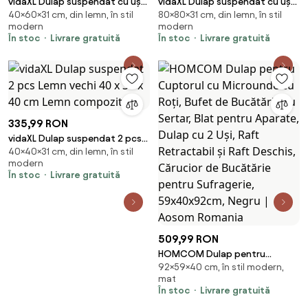
vidaXL Dulap suspendat cu ușă
vidaXL Dulap suspendat cu ușă
40×60×31 cm, din lemn, în stil
80×80×31 cm, din lemn, în stil
2 pcs Stejar fumuriu 60 x 31 x
Lemn vechi 80 x 31 x 80 cm Lemn
modern
modern
40 cm
compozit
În stoc
Livrare gratuită
În stoc
Livrare gratuită
335,99 RON
vidaXL Dulap suspendat 2 pcs
40×40×31 cm, din lemn, în stil
Lemn vechi 40 x 31 x 40 cm
modern
Lemn compozit
În stoc
Livrare gratuită
509,99 RON
HOMCOM Dulap pentru
92×59×40 cm, în stil modern,
Cuptorul cu Microunde cu Roți,
mat
Bufet de Bucătărie cu Sertar,
În stoc
Livrare gratuită
Blat pentru Aparate, Dulap cu 2