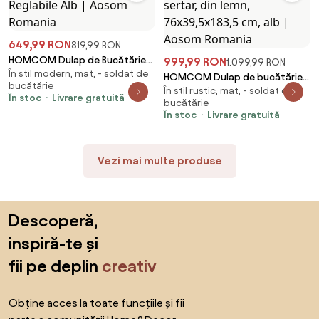
649,99 RON
819,99 RON
HOMCOM Dulap de Bucătărie
999,99 RON
1.099,99 RON
În stil modern, mat, - soldat de
cu Uși din Sticlă, 2 Sertare și
HOMCOM Dulap de bucătărie
bucătărie
Rafturi Reglabile Alb | Aosom
În stil rustic, mat, - soldat de
în stil country cu 2 dulapuri, 6
În stoc
Livrare gratuită
Romania
bucătărie
rafturi și un sertar, din lemn,
În stoc
Livrare gratuită
76x39,5x183,5 cm, alb | Aosom
Romania
Vezi mai multe produse
Sari peste subsol, revino la începutul paginii
Descoperă,
inspiră-te și
fii pe deplin
creativ
Obține acces la toate funcțiile și fii