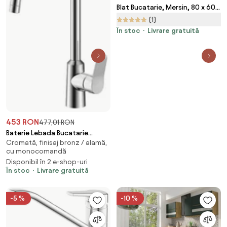
Blat Bucatarie, Mersin, 80 x 60
cm
(1)
În stoc
Livrare gratuită
453 RON
477,01 RON
Baterie Lebada Bucatarie
Cromată, finisaj bronz / alamă,
Sanobi Lotus, pipa inalta,
cu monocomandă
Argintiu, cartus ceramic D 35
Disponibil în 2 e-shop-uri
mm
În stoc
Livrare gratuită
-5 %
-10 %