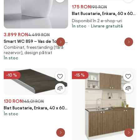
175 RON
195 RON
Blat Bucatarie, Enkara, 60 x 60
cm
Disponibil în 2 e-shop-uri
În stoc
Livrare gratuită
3.899 RON
4.499 RON
Smart WC 859 – Vas de Toaletă
Combinat, freestanding (fără
Inteligent cu Bideu, Sterilizare
rezervor), design pătrat
UV, Deschidere/Închidere
În stoc
automată, Senzor picior,
Control inteligent al
Temperaturii, Uscare aer cald,
-10 %
-15 %
Iluminare de noapte, Afișaj LED,
Telecomandă, Ceramică, Alb
130 RON
145,01 RON
Blat Bucatarie, Enkara, 40 x 60
În stoc
cm