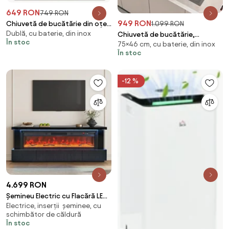
649 RON
749 RON
949 RON
Chiuvetă de bucătărie din oțel
1.099 RON
Dublă, cu baterie, din inox
inoxidabil, multifuncțională,
Chiuvetă de bucătărie,
În stoc
Afisaj digital, LED, baterie cu
75×46 cm, cu baterie, din inox
multifuncțională, oțel
În stoc
dus extractibil, dispozitiv
inoxidabil,Gri antracit,1009
spalare pahare, dozator sapun,
Auriu
-12 %
4.699 RON
Șemineu Electric cu Flacără LED
Electrice, inserții șeminee, cu
în 7 Culori, Comodă TV,
schimbător de căldură
Bluetooth, Difuzoare
În stoc
Integrate, Iluminare LED