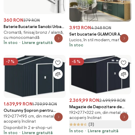
360 RON
379 RON
Baterie Bucatarie Sanobi Urban,
3.913 RON
4.348 RON
Cromată, finisaj bronz / alamă,
pipa lunga, Argintiu, cartus
Set bucatarie GLAMOUR A,
cu monocomandă
ceramic D 40 mm
Lucios, în stil modern, mat
carcasa stejar artisan/fronturi
În stoc
Livrare gratuită
În stoc
verde mat, PA
-7 %
-5 %
2.369,99 RON
2.499,99 RON
1.639,99 RON
1.759,99 RON
Magazie de Depozitare de
Outsunny Șopron pentru
192×277×322 cm, din metal, cu
277x322x192cm din Metal
192×277×195 cm, din metal, cu
Unelte cu Acoperiș Înclinat și Uși
acoperiș înclinat
pentru Unelte de Gradina cu Usi
acoperiș înclinat
Glisante Duble, 277x195x192
(3)
Glisante Duble, Gri Inchis
Disponibil în 2 e-shop-uri
cm, Gri Închis | Aosom Romania
Outsunny | Aosom RO
În stoc
Livrare gratuită
În stoc
Livrare gratuită