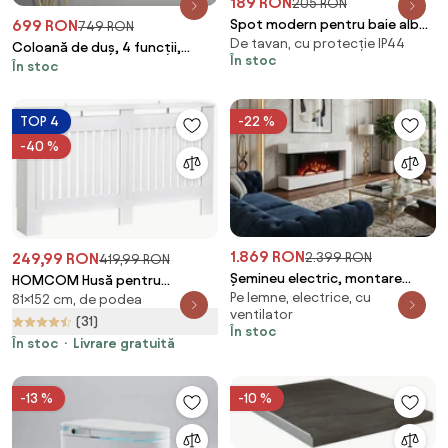
189 RON
205 RON
699 RON
Spot modern pentru baie alb
749 RON
De tavan, cu protecție IP44
cu 3 lumini IP44 - Ducha
Coloană de duș, 4 funcții,
În stoc
În stoc
efect ploaie, montare perete,
alamă, Negru/Auriu, 8008
TOP 4
-22 %
-40 %
1.869 RON
249,99 RON
2.399 RON
419,99 RON
Șemineu electric, montare
HOMCOM Husă pentru
Pe lemne, electrice, cu
independentă, cadru MDF,
81×152 cm, de podea
Calorifer din Lamele MDF,
ventilator
sticla securizata, flacara LED cu
152x19x81 cm, Alb | Aosom
(31)
În stoc
efect realist, difuzor cu sunet
Romania
În stoc
Livrare gratuită
de lemne trosnind, 120x56x24
cm, Alb
-13 %
-10 %