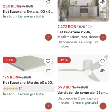
250 RON
279 RON
Blat Bucatarie, Enkara, 100 x 60
În stoc
Livrare gratuită
cm
2.272 RON
2.525 RON
Set bucatarie VIVIAN,
În stil modern, mat, decor nuc
casmir/nuc, PAL, 240 cm
Disponibil în 3 e-shop-uri
În stoc
-10 %
-12 %
175 RON
195 RON
Blat Bucatarie, Mersin, 60 x 60
599 RON
679 RON
cm
(1)
Ventilator de tavan alb 123cm
În stoc
Livrare gratuită
incl. LED Dimmable cu
Disponibil în 2 e-shop-uri
telecomandă - Patty
În stoc
Livrare gratuită