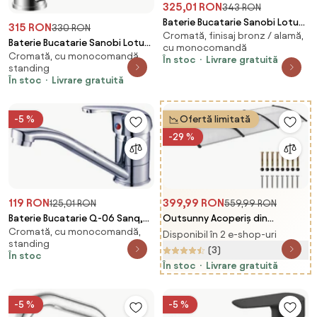
325,01 RON
343 RON
Baterie Bucatarie Sanobi Lotus,
315 RON
330 RON
Cromată, finisaj bronz / alamă,
pipa lunga, Argintiu, cartus
Baterie Bucatarie Sanobi Lotus,
cu monocomandă
ceramic D 35 mm
Cromată, cu monocomandă,
pipa medie, Argintiu, cartus
În stoc
Livrare gratuită
standing
ceramic D 35 mm
În stoc
Livrare gratuită
-5 %
Ofertă limitată
-29 %
119 RON
399,99 RON
125,01 RON
559,99 RON
Baterie Bucatarie Q-06 Sanq,
Outsunny Acoperiș din
Cromată, cu monocomandă,
pipa medie, Argintiu, cartus cu
Policarbonat și Aluminiu pentru
Disponibil în 2 e-shop-uri
standing
discuri ceramice D 40 mm
Balcoane, Ferestre și Uși,
(3)
În stoc
Pensilină Exterioară cu Suport
În stoc
Livrare gratuită
din PP, 303x96x27 cm,
Transparent
-5 %
-5 %