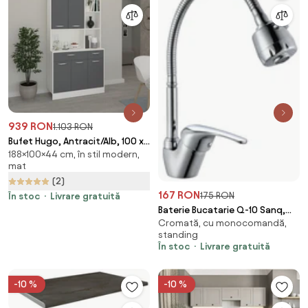
939 RON
1.103 RON
Bufet Hugo, Antracit/Alb, 100 x
188×100×44 cm, în stil modern,
44 x 188 cm
mat
(2)
167 RON
175 RON
În stoc
Livrare gratuită
Baterie Bucatarie Q-10 Sanq,
Cromată, cu monocomandă,
pipa flexibila, Argintiu, cartus
standing
discuri ceramice D 40 mm
În stoc
Livrare gratuită
-10 %
-10 %