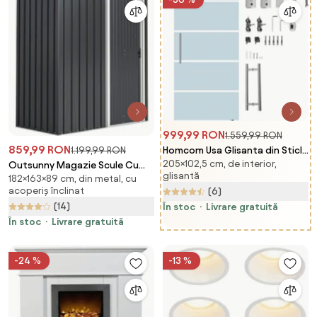
duș din oțel inoxidabil, negru,
SS06
999,99 RON
1.559,99 RON
859,99 RON
Homcom Usa Glisanta din Sticla
1.199,99 RON
205×102,5 cm, de interior,
Satinata – 102,5×205 cm cu
Outsunny Magazie Scule Cu
glisantă
Dungi Decorative | Aosom
182×163×89 cm, din metal, cu
Usa Glisanta Negru Usor De
acoperiș înclinat
(6)
Romania
Montat Cu 6 Compartimente
(14)
În stoc
Livrare gratuită
Stil Modern 163x89x182 cm |
Aosom Romania
În stoc
Livrare gratuită
-24 %
-13 %