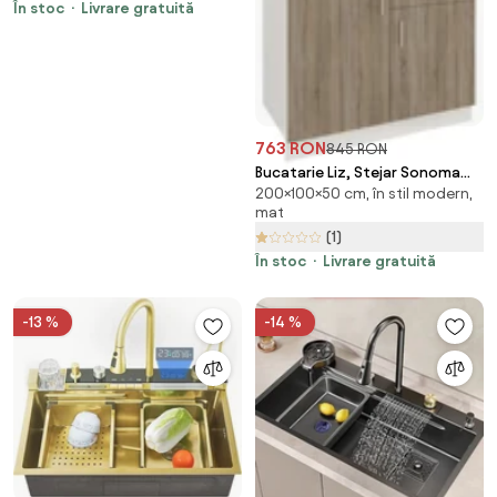
În stoc
Livrare gratuită
Magazie Pentru Unelte Grădină
Cu Uși Glisante
235.7x152x208.7cm | Aosom
Romania
763 RON
845 RON
Bucatarie Liz, Stejar Sonoma
200×100×50 cm, în stil modern,
Inchis/Alb, L 100 cm
mat
(1)
În stoc
Livrare gratuită
-13 %
-14 %