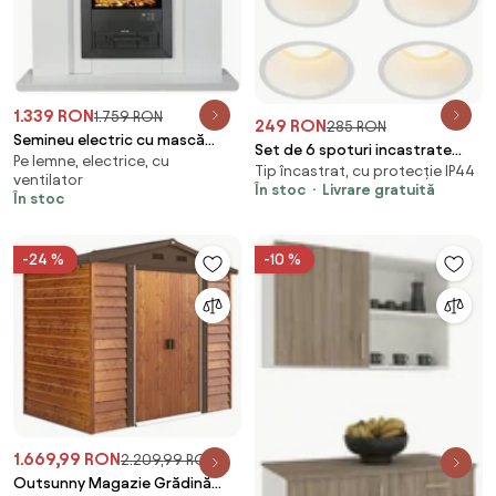
1.339 RON
1.759 RON
249 RON
285 RON
Semineu electric cu mască
Set de 6 spoturi incastrate
Pe lemne, electrice, cu
MDF, flacără LED, bușteni
Tip încastrat, cu protecție IP44
albe GU10 70mm IP44 - Dept
ventilator
decorativi, sunet lemne,
În stoc
Livrare gratuită
În stoc
termostat, timer,
telecomandă, Alb
-24 %
-10 %
1.669,99 RON
2.209,99 RON
Outsunny Magazie Grădină