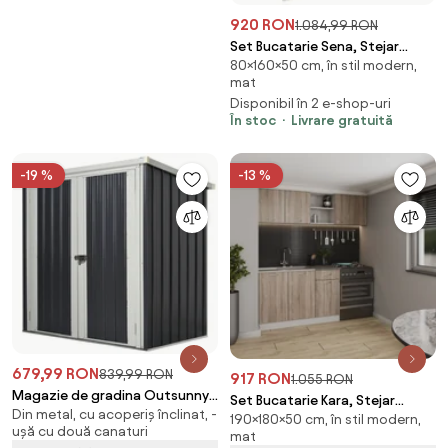
920 RON
1.084,99 RON
Set Bucatarie Sena, Stejar
80×160×50 cm, în stil modern,
Bronz/Alb, L 160 cm
mat
Disponibil în 2 e-shop-uri
În stoc
Livrare gratuită
-19 %
-13 %
679,99 RON
839,99 RON
917 RON
1.055 RON
Magazie de gradina Outsunny
Set Bucatarie Kara, Stejar
Din metal, cu acoperiș înclinat, -
din tabla de otel, sopron cu
190×180×50 cm, în stil modern,
Sonoma Inchis/Alb, L 180 cm
ușă cu două canaturi
usa dubla cu sistem de blocare,
mat