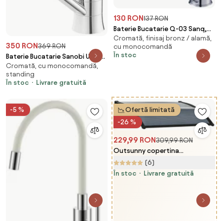
130 RON
137 RON
Baterie Bucatarie Q-03 Sanq,
Cromată, finisaj bronz / alamă,
pipa lunga, Argintiu, cartus cu
350 RON
369 RON
cu monocomandă
discuri ceramice D 40 mm
În stoc
Baterie Bucatarie Sanobi Urban,
Cromată, cu monocomandă,
pipa medie, Argintiu, cartus
standing
ceramic D 40 mm
În stoc
Livrare gratuită
-5 %
Ofertă limitată
-26 %
229,99 RON
309,99 RON
Outsunny copertina
policarbonat anti-UV, 100x80
(6)
cm, negru | Aosom Romania
În stoc
Livrare gratuită