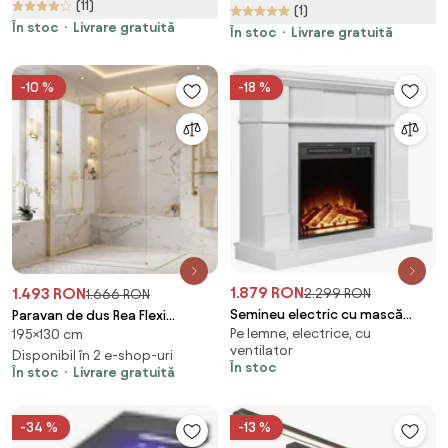
(11)
casuta de gradina pentru
(1)
unelte, alb-negru | Aosom RO
În stoc
Livrare gratuită
În stoc
Livrare gratuită
-10 %
-18 %
1.879 RON
1.493 RON
2.299 RON
1.666 RON
Semineu electric cu mască
Paravan de dus Rea Flexi
Pe lemne, electrice, cu
MDF, flacără LED, bușteni
195×130 cm
Transparent / Gold 130
ventilator
decorativi, sunet lemne,
Disponibil în 2 e-shop-uri
În stoc
În stoc
Livrare gratuită
termostat, timer,
telecomandă, Alb
-34 %
-13 %