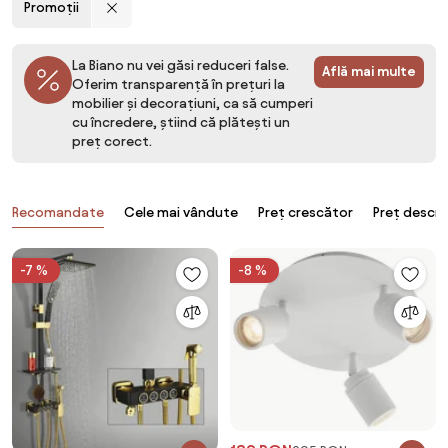
Promoții
La Biano nu vei găsi reduceri false.
Află mai multe
Oferim transparență în prețuri la
mobilier și decorațiuni, ca să cumperi
cu încredere, știind că plătești un
preț corect.
Produse
Recomandate
Cele mai vândute
Preț crescător
Preț descr
-7 %
-8 %