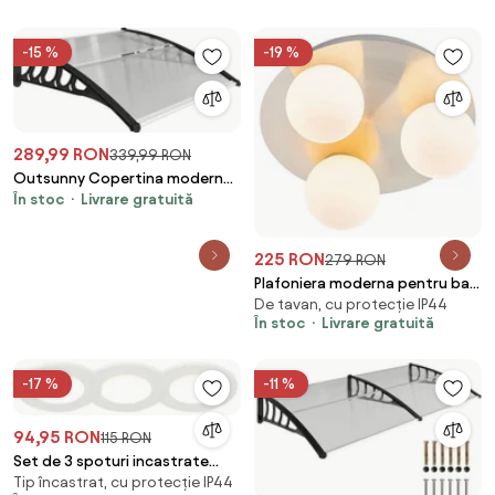
-15 %
-19 %
289,99 RON
339,99 RON
Outsunny Copertina moderna
În stoc
Livrare gratuită
din policarbonat, 110x60x18 cm,
gri | Aosom Romania
225 RON
279 RON
Plafoniera moderna pentru baie
De tavan, cu protecție IP44
din otel cu 3 lumini - Cederic
În stoc
Livrare gratuită
-17 %
-11 %
94,95 RON
115 RON
Set de 3 spoturi incastrate
Tip încastrat, cu protecție IP44
pentru baie rotunde LED 5W alb