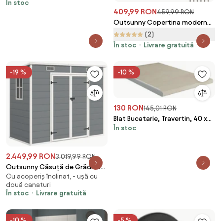
În stoc
impermeabile - Blanca
409,99 RON
459,99 RON
Outsunny Copertina moderna
din PP, 200x96x27 cm, negru |
(2)
Aosom Romania
În stoc
Livrare gratuită
-19 %
-10 %
130 RON
145,01 RON
Blat Bucatarie, Travertin, 40 x
În stoc
60 cm
2.449,99 RON
3.019,99 RON
Outsunny Căsuță de Grădina
Cu acoperiș înclinat, - ușă cu
pentru Unelte cu Podea, 2 Uși,
două canaturi
Încuietoare și Acoperiș Înclinat,
În stoc
Livrare gratuită
238x125x183 cm, Gri | Aosom
Romania
-10 %
-5 %