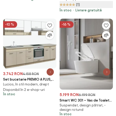
(1)
280x130x172cm, Verde deschis |
Aosom Romania
În stoc
Livrare gratuită
-10 %
-16 %
3.742 RON
4.158 RON
Set bucatarie PREMIO A PLUS,
Lucios, în stil modern, drept
carcasa stejar sonoma/fronturi
cappuccino
Disponibil în 2 e-shop-uri
În stoc
5.199 RON
6.199 RON
Smart WC 301 – Vas de Toaletă
Suspendat, design pătrat, -
Inteligent cu Bideu, Sterilizare
design rotund
UV, Deschidere/Închidere
În stoc
automată, Senzor picior,