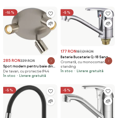
Control inteligent al
Temperaturii, Uscare aer cald,
-16 %
-5 %
Iluminare de noapte, Afișaj LED,
Telecomandă, Ceramică, Alb
177 RON
187,01 RON
Baterie Bucatarie Q-18 Sanq,
285 RON
339 RON
Cromată, cu monocomandă,
pipa medie, Argintiu, cartus cu
Spot modern pentru baie din
standing
discuri ceramice D 40 mm
În stoc
Livrare gratuită
De tavan, cu protecție IP44
oțel cu 3 lumini IP44 - Ducha
În stoc
Livrare gratuită
-5 %
-5 %