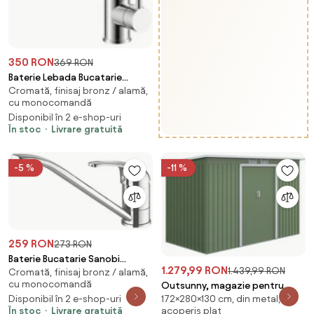
350 RON
369 RON
Baterie Lebada Bucatarie
Cromată, finisaj bronz / alamă,
Sanobi Nobila, pipa inalta, Bej,
cu monocomandă
cartus ceramic D 40 mm
Disponibil în 2 e-shop-uri
În stoc
Livrare gratuită
-5 %
-11 %
259 RON
273 RON
Baterie Bucatarie Sanobi
1.279,99 RON
1.439,99 RON
Cromată, finisaj bronz / alamă,
Boema, pipa lunga, Argintiu,
cu monocomandă
Outsunny, magazie pentru
cartus ceramic D 40 mm
172×280×130 cm, din metal, cu
Disponibil în 2 e-shop-uri
scule, casuta de gradina,
acoperiș plat
În stoc
Livrare gratuită
sopron pentru unelte