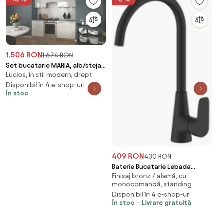
1.506 RON
1.674 RON
Set bucatarie MARIA, alb/stejar
Lucios, în stil modern, drept
sonoma/alb lucios, 200 cm
Disponibil în 4 e-shop-uri
În stoc
409 RON
430 RON
Baterie Bucatarie Lebada
Finisaj bronz / alamă, cu
Sanobi BLACK, pipa inalta,
monocomandă, standing
Negru, cartus ceramic D 35 mm
Disponibil în 4 e-shop-uri
În stoc
Livrare gratuită