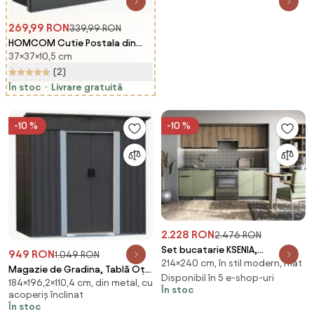
269,99 RON
339,99 RON
HOMCOM Cutie Postala din
37×37×10,5 cm
Otel Zincat cu Suport Ziare si 2
Chei de Securitate incluse,
(2)
37x10.5x37 cm, Gri | Aosom
În stoc
Livrare gratuită
Romania
-10 %
-10 %
2.228 RON
2.476 RON
Set bucatarie KSENIA,
949 RON
1.049 RON
214×240 cm, în stil modern, mat
nuc/verde/gri antracit, 240 cm
Magazie de Gradina, Tablă Oțel
Disponibil în 5 e-shop-uri
184×196,2×110,4 cm, din metal, cu
Galvanizat, Uși Duble, Gură de
În stoc
acoperiș înclinat
Aerisire, Acoperiș în Pantă, Gri
În stoc
Antracit,196.2 x 110.4x 184 cm,