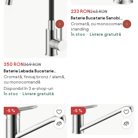
233 RON
245 RON
Baterie Bucatarie Sanobi
Cromată, cu monocomandă,
Boema, pipa medie, Argintiu,
standing
cartus ceramic D 40 mm
În stoc
Livrare gratuită
350 RON
369 RON
Baterie Lebada Bucatarie
Cromată, finisaj bronz / alamă,
Sanobi Nobila, pipa inalta,
cu monocomandă
Negru, cartus ceramic D 40 mm
Disponibil în 3 e-shop-uri
În stoc
Livrare gratuită
-5 %
-5 %