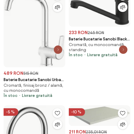
233 RON
245 RON
Baterie Bucatarie Sanobi Black,
Cromată, cu monocomandă,
pipa medie, Negru, cartus
standing
ceramic D 35 mm
În stoc
Livrare gratuită
489 RON
515 RON
Baterie Bucatarie Sanobi Urban,
Cromată, finisaj bronz / alamă,
pipa inalta, Argintiu, cartus
cu monocomandă
ceramic D 40 mm
În stoc
Livrare gratuită
-5 %
-10 %
211 RON
235,01 RON