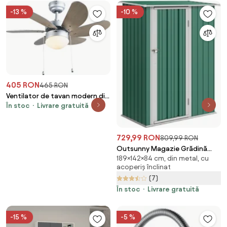
-13 %
-10 %
405 RON
465 RON
Ventilator de tavan modern din
În stoc
Livrare gratuită
oțel cu imprimeu de lemn 80cm
cu comutator cu lanț - Fresh
729,99 RON
809,99 RON
Outsunny Magazie Grădină
189×142×84 cm, din metal, cu
Dulap pentru Scule
acoperiș înclinat
142x84x189cm Din Otel
(7)
Impermeabil Verde Inchis |
Aosom Romania
În stoc
Livrare gratuită
-15 %
-5 %