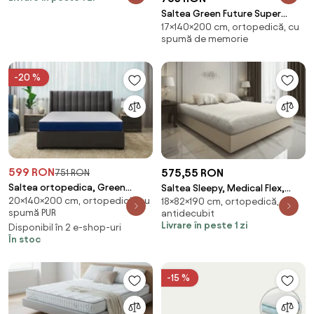
Saltea Green Future Super
17×140×200 cm, ortopedică, cu
Ortopedica Emerald Line
spumă de memorie
Memory 140x200x17 cm
-20 %
599 RON
575,55 RON
751 RON
Saltea ortopedica, Green
Saltea Sleepy, Medical Flex,
20×140×200 cm, ortopedică, cu
Future, 2-Side Happy,
18×82×190 cm, ortopedică,
82x190x18, Tare
spumă PUR
antidecubit
140x200x20 cm, spuma
Livrare în peste 1 zi
Disponibil în 2 e-shop-uri
poliuretanica, hipoalergenica,
În stoc
reversibila, ferma
-15 %