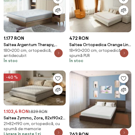
1.177 RON
472 RON
Saltea Argentum Therapy,
Saltea Ortopedica Orange Line
180×200 cm, ortopedică,
18×90×200 cm, ortopedică, cu
Memory Arctic Gel, 180x200
90x200 cm, H 18 cm -
antidecubit
spumă PUR
cm, H 18 cm, Husa cu ioni de
Hipoalergenica, anatomica
În stoc
În stoc
argint, Super Ortopedica,
Anatomica
-40 %
1.103,4 RON
1.839 RON
Saltea Zymmo, Zora, 82x190x21,
21×82×190 cm, ortopedică, cu
Medie-tare
spumă de memorie
Livrare în peste 1 zi
763 RON