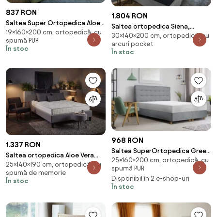
837 RON
1.804 RON
Saltea Super Ortopedica Aloe
Saltea ortopedica Siena,
19×160×200 cm, ortopedică, cu
Vera Essential 160x200x19 cm
30×140×200 cm, ortopedică, cu
140x200x30 cm, Pocket 7 Zone
spumă PUR
arcuri pocket
de Confort, Memory, fermitate
În stoc
În stoc
medie/ferma
968 RON
1.337 RON
Saltea SuperOrtopedica Green
Saltea ortopedica Aloe Vera
25×160×200 cm, ortopedică, cu
Future KONFORTA Max Plus 25
25×140×190 cm, ortopedică, cu
Dual Confort, 140x190x25cm,
spumă PUR
cm, 160x200x25cm, Spuma
spumă de memorie
Memory 4 cm, 7 zone de
Disponibil în 2 e-shop-uri
poliuretanica elastica, Husa
În stoc
confort, reversibila, fermitate
În stoc
matlasata, hipoalergenica,
medie
Reversibila, Ferma