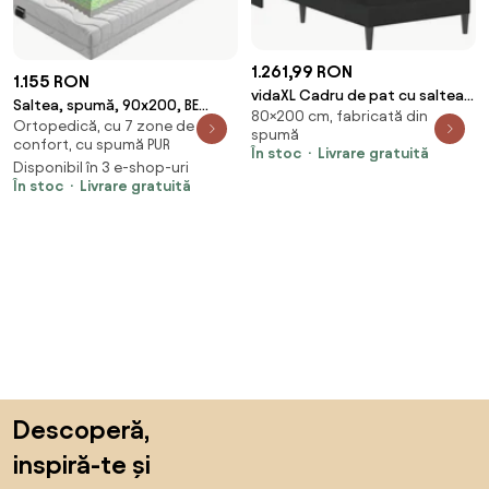
1.261,99 RON
1.155 RON
vidaXL Cadru de pat cu saltea
Saltea, spumă, 90x200, BE
80×200 cm, fabricată din
cu saltea Negru 80 x 200 cm
Ortopedică, cu 7 zone de
KATARINA 10 NEW
spumă
Catifea
confort, cu spumă PUR
În stoc
Livrare gratuită
Disponibil în 3 e-shop-uri
În stoc
Livrare gratuită
Sari peste subsol, revino la începutul paginii
Descoperă,
inspiră-te și