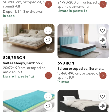
90×200 cm, ortopedică, cu
Memory 14 + 5, 90x200 cm, H 21
24×90×200 cm, ortopedică, cu
90x200x24, Moale-medie
spumă PUR
spumă de memorie
cm, 7 zone de confort,
Livrare în peste 1 zi
Disponibil în 3 e-shop-uri
Anatomica, Ortopedica
În stoc
828,75 RON
698 RON
Saltea Sleepy, Bamboo 7,
20×72×190 cm, ortopedică,
72x190x20, Medie-tare
Saltea ortopedica, Serene,
antidecubit
18×140×190 cm, ortopedică, cu
Dual Confort, 140x190x18 cm,
Livrare în peste 1 zi
spumă PUR
reversibila, fermitate
În stoc
medie/ferma