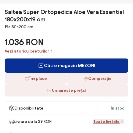
Saltea Super Ortopedica Aloe Vera Essential
180x200x19 cm
Dimensiuni
19×180×200 cm
1.036 RON
Vezi istoricul prețurilor
Către magazin MEZONI
Îmi place
Comparaţie
Urmărește prețul
Disponibilitate
În stoc
Livrare de la 39 RON
Toate livrările