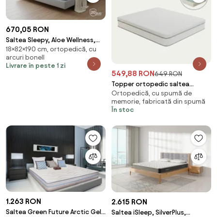
670,05 RON
Saltea Sleepy, Aloe Wellness,
18×82×190 cm, ortopedică, cu
82x190x18, Tare
arcuri bonell
Livrare în peste 1 zi
549,88 RON
649 RON
Topper ortopedic saltea
Ortopedică, cu spumă de
spuma cu memorie si infuzie de
memorie, fabricată din spumă
gel, Alb
În stoc
1.263 RON
2.615 RON
Saltea Green Future Arctic Gel
Saltea iSleep, SilverPlus,