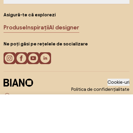
Asigură-te că explorezi
Produse
Inspirații
AI designer
Ne poți găsi pe rețelele de socializare
Cookie-uri
Politica de confidențialitate
Termeni de utilizare
Alege țara
© 2026 Biano s.r.o.
1.036 RON
Către magazin