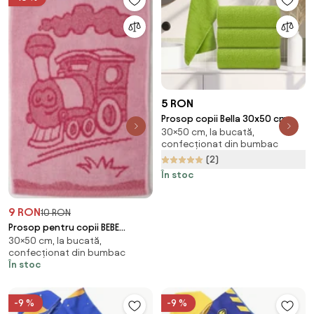
5 RON
Prosop copii Bella 30x50 cm
30×50 cm, la bucată,
verde, 100% bumbac
confecționat din bumbac
(2)
În stoc
9 RON
10 RON
Prosop pentru copii BEBE
30×50 cm, la bucată,
trenulet roz 30x50 cm
confecționat din bumbac
În stoc
-9 %
-9 %