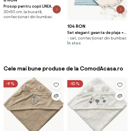
Prosop pentru copii LINEA
30×50 cm, la bucată,
30x50 cm albastru, 100%
confecționat din bumbac
bumbac
104 RON
Set elegant geanta de plaja +
- set, confecționat din bumbac
prosop HAMAM 75 x 150 cm,
În stoc
turcoaz
Cele mai bune produse de la ComodAcasa.ro
-9 %
-10 %