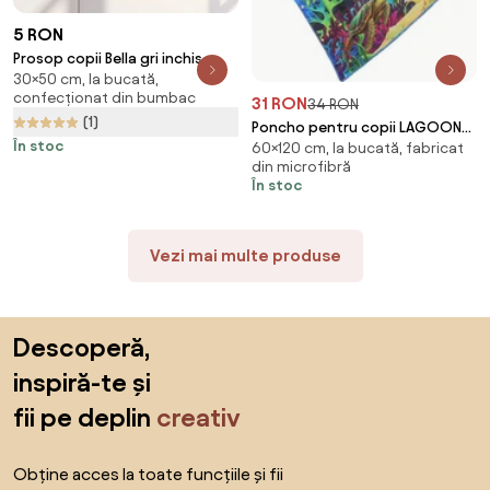
5 RON
Prosop copii Bella gri inchis
30×50 cm, la bucată,
30x50 cm, 100% bumbac
confecționat din bumbac
31 RON
34 RON
(1)
Poncho pentru copii LAGOON
În stoc
60×120 cm, la bucată, fabricat
TREASURE colorat Dimensiune:
din microfibră
60 x 120 cm
În stoc
Vezi mai multe produse
Sari peste subsol, revino la începutul paginii
Descoperă,
inspiră-te și
fii pe deplin
creativ
Obține acces la toate funcțiile și fii