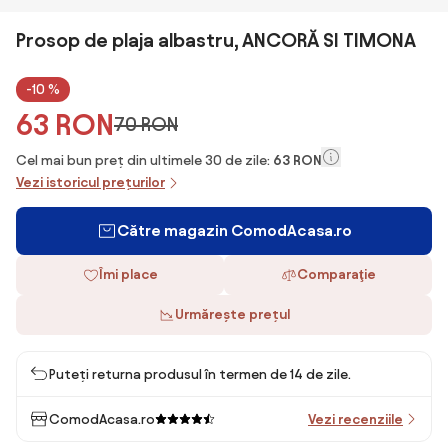
Prosop de plaja albastru, ANCORĂ SI TIMONA
-10 %
63 RON
70 RON
Cel mai bun preț din ultimele 30 de zile:
63 RON
Vezi istoricul prețurilor
Către magazin ComodAcasa.ro
Îmi place
Comparaţie
Urmărește prețul
Puteți returna produsul în termen de 14 de zile.
ComodAcasa.ro
Vezi recenziile