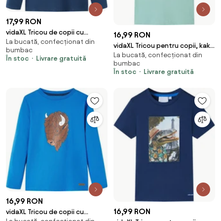
17,99 RON
vidaXL Tricou de copii cu
16,99 RON
La bucată, confecționat din
mâneci lungi, bleumarin, 116
vidaXL Tricou pentru copii, kaki
bumbac
La bucată, confecționat din
deschis, 128
În stoc
Livrare gratuită
bumbac
În stoc
Livrare gratuită
16,99 RON
16,99 RON
vidaXL Tricou de copii cu