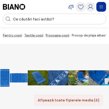
Sari peste navigare, accesează conținutul
Introducerea căutării
Sari peste conținut, mergi la subsol
Pentru copii
Textile copii
Prosoape copii
Prosop de plaja albast
Afișează toate fișierele media (6)