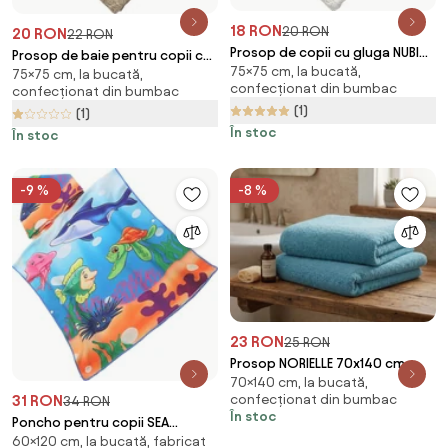
18 RON
20 RON
20 RON
22 RON
Prosop de copii cu gluga NUBI
Prosop de baie pentru copii cu
75×75 cm, la bucată,
75x75 cm, alb
75×75 cm, la bucată,
gluga MILO 75x75 cm, bej
confecționat din bumbac
confecționat din bumbac
(1)
(1)
În stoc
În stoc
-9 %
-8 %
23 RON
25 RON
Prosop NORIELLE 70x140 cm
70×140 cm, la bucată,
albastru deschis, 100% bumbac
31 RON
confecționat din bumbac
34 RON
În stoc
Poncho pentru copii SEA
60×120 cm, la bucată, fabricat
WORLD colorat Dimensiune: 60