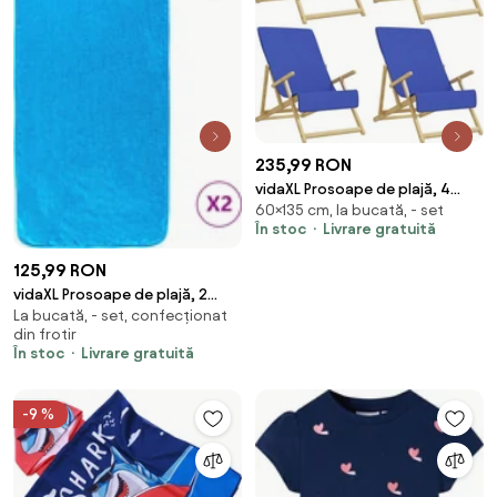
235,99 RON
vidaXL Prosoape de plajă, 4
60×135 cm, la bucată, - set
buc., albastru, 60x135 cm,
În stoc
Livrare gratuită
textil 400 GSM
125,99 RON
vidaXL Prosoape de plajă, 2
La bucată, - set, confecționat
buc., turcoaz, 60x135 cm, textil
din frotir
400 GSM
În stoc
Livrare gratuită
-9 %