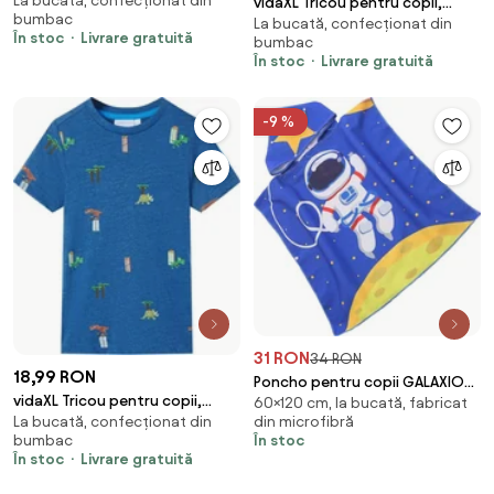
La bucată, confecționat din
mâneci lungi, albastru cobalt,
vidaXL Tricou pentru copii,
bumbac
116
La bucată, confecționat din
albastru închis, 116
În stoc
Livrare gratuită
bumbac
În stoc
Livrare gratuită
-9 %
31 RON
34 RON
18,99 RON
Poncho pentru copii GALAXIO
vidaXL Tricou pentru copii,
60×120 cm, la bucată, fabricat
albastru Dimensiune: 60 x 120
La bucată, confecționat din
din microfibră
albastru închis melanj, 104
cm
bumbac
În stoc
În stoc
Livrare gratuită