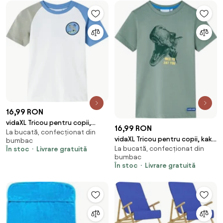
16,99 RON
vidaXL Tricou pentru copii,
16,99 RON
La bucată, confecționat din
ecru, 116
vidaXL Tricou pentru copii, kaki,
bumbac
La bucată, confecționat din
104
În stoc
Livrare gratuită
bumbac
În stoc
Livrare gratuită