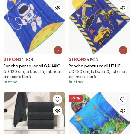
31 RON
31 RON
34 RON
34 RON
Poncho pentru copii GALAXIO
Poncho pentru copii LITTLE
60×120 cm, la bucată, fabricat
60×120 cm, la bucată, fabricat
albastru Dimensiune: 60 x 120
BUILDER albastru Dimensiune:
din microfibră
din microfibră
cm
60 x 120 cm
În stoc
În stoc
-9 %