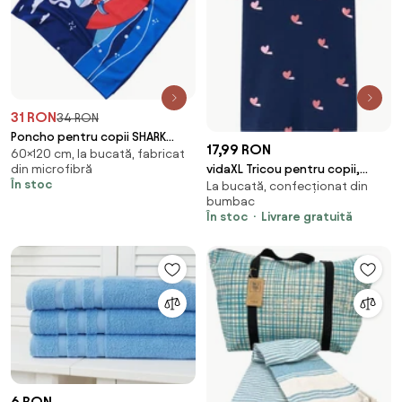
31 RON
34 RON
Poncho pentru copii SHARK
17,99 RON
60×120 cm, la bucată, fabricat
albastru Dimensiune: 60 x 120
vidaXL Tricou pentru copii,
din microfibră
cm
În stoc
La bucată, confecționat din
bleumarin, 128
bumbac
În stoc
Livrare gratuită
6 RON