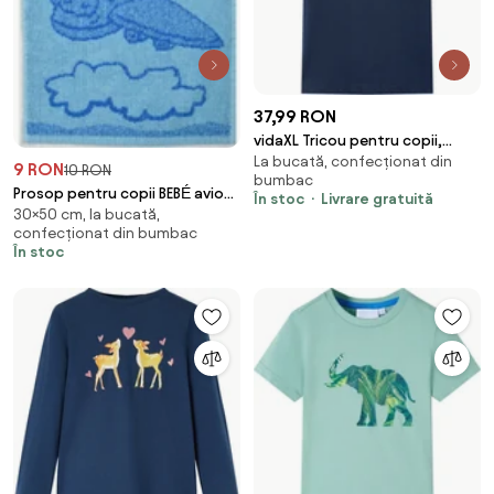
37,99 RON
vidaXL Tricou pentru copii,
La bucată, confecționat din
albastru și bleumarin, 128
9 RON
10 RON
bumbac
Prosop pentru copii BEBÉ avion
În stoc
Livrare gratuită
30×50 cm, la bucată,
albastru 30x50 cm
confecționat din bumbac
În stoc