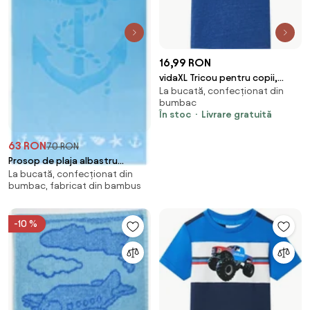
16,99 RON
vidaXL Tricou pentru copii,
La bucată, confecționat din
albastru închis melanj, 128
bumbac
În stoc
Livrare gratuită
63 RON
70 RON
Prosop de plaja albastru
La bucată, confecționat din
deschis, ANCORĂ SI SCOICI
bumbac, fabricat din bambus
-10 %