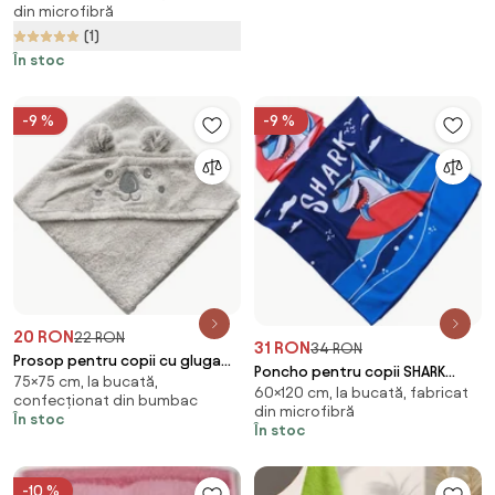
din microfibră
x 120 cm
(1)
În stoc
-9 %
-9 %
20 RON
22 RON
31 RON
34 RON
Prosop pentru copii cu gluga
Poncho pentru copii SHARK
75×75 cm, la bucată,
KODA 75x75 cm, gri
60×120 cm, la bucată, fabricat
albastru Dimensiune: 60 x 120
confecționat din bumbac
din microfibră
cm
În stoc
În stoc
-10 %