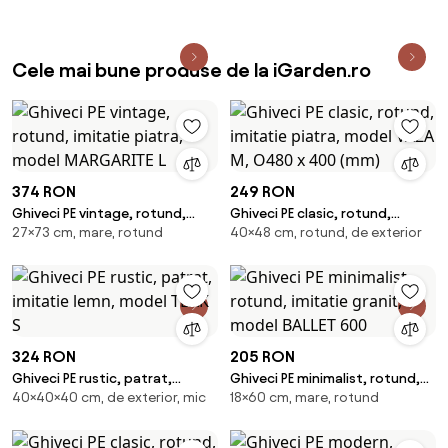
MODERNO L
Cele mai bune produse de la iGarden.ro
374 RON
249 RON
Ghiveci PE vintage, rotund,
Ghiveci PE clasic, rotund,
27×73 cm, mare, rotund
40×48 cm, rotund, de exterior
imitatie piatra, model
imitatie piatra, model VAZA M,
MARGARITE L
O480 x 400 (mm)
324 RON
205 RON
Ghiveci PE rustic, patrat,
Ghiveci PE minimalist, rotund,
40×40×40 cm, de exterior, mic
18×60 cm, mare, rotund
imitatie lemn, model TEAK S
imitatie granit, model BALLET
600