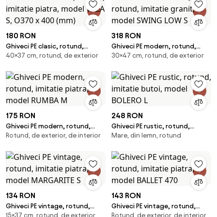
180 RON
318 RON
Ghiveci PE clasic, rotund,
Ghiveci PE modern, rotund,
40×37 cm, rotund, de exterior
30×47 cm, rotund, de exterior
imitatie piatra, model VAZA S,
imitatie granit, model SWING
O370 x 400 (mm)
LOW S
175 RON
248 RON
Ghiveci PE modern, rotund,
Ghiveci PE rustic, rotund,
Rotund, de exterior, de interior
Mare, din lemn, rotund
imitatie piatra, model RUMBA M
imitatie butoi, model BOLERO L
134 RON
143 RON
Ghiveci PE vintage, rotund,
Ghiveci PE vintage, rotund,
15×37 cm, rotund, de exterior
Rotund, de exterior, de interior
imitatie piatra, model
imitatie piatra, model BALLET