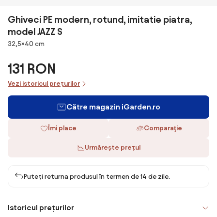
Ghiveci PE modern, rotund, imitatie piatra,
model JAZZ S
Dimensiuni
32,5×40 cm
131 RON
Vezi istoricul prețurilor
Către magazin iGarden.ro
Îmi place
Comparaţie
Urmărește prețul
Puteți returna produsul în termen de 14 de zile.
Istoricul prețurilor