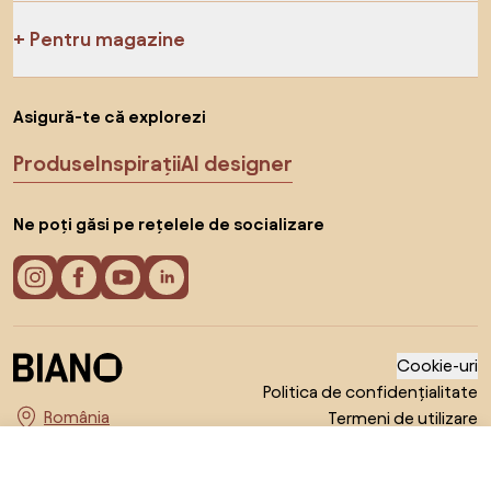
Pentru magazine
Asigură-te că explorezi
Produse
Inspirații
AI designer
Ne poți găsi pe rețelele de socializare
Cookie-uri
Politica de confidențialitate
Termeni de utilizare
Alege țara
© 2026 Biano s.r.o.
131 RON
Către magazin