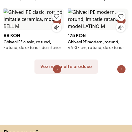
MARGARITE S
470
88 RON
175 RON
Ghiveci PE clasic, rotund,
Ghiveci PE modern, rotund,
Rotund, de exterior, de interior
44×37 cm, rotund, de exterior
imitatie ceramica, model BELL M
imitatie ratan, model LATINO M
Vezi mai multe produse
Sari peste subsol, revino la începutul paginii