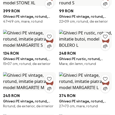
399 RON
99 RON
Ghiveci PE vintage, rotund,
Ghiveci PE vintage, rotund,
47×49 cm, mare, rotund
22×39 cm, rotund, de exterior
imitatie piatra, model STONE XL
model PLANIKA round S
134 RON
248 RON
Ghiveci PE vintage, rotund,
Ghiveci PE rustic, rotund,
15×37 cm, rotund, de exterior
Mare, din lemn, rotund
imitatie piatra, model
imitatie butoi, model BOLERO L
MARGARITE S
245 RON
374 RON
Ghiveci PE vintage, rotund,
Ghiveci PE vintage, rotund,
Rotund, de exterior, de interior
27×73 cm, mare, rotund
imitatie piatra, model
imitatie piatra, model
MARGARITE M
MARGARITE L