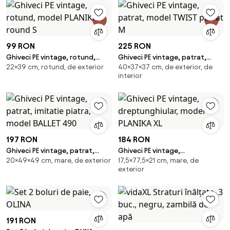
99 RON
225 RON
Ghiveci PE vintage, rotund,
Ghiveci PE vintage, patrat,
22×39 cm, rotund, de exterior
40×37×37 cm, de exterior, de
model PLANIKA round S
model TWIST patrat M
interior
197 RON
184 RON
Ghiveci PE vintage, patrat,
Ghiveci PE vintage,
20×49×49 cm, mare, de exterior
17,5×77,5×21 cm, mare, de
imitatie piatra, model BALLET
dreptunghiular, model PLANIKA
exterior
490
XL
191 RON