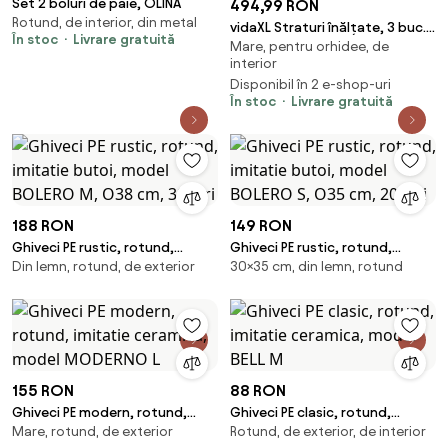
Set 2 boluri de paie, OLINA
494,99 RON
Rotund, de interior, din metal
vidaXL Straturi înălțate, 3 buc.,
În stoc
Livrare gratuită
Mare, pentru orhidee, de
negru, zambilă de apă
interior
Disponibil în 2 e-shop-uri
În stoc
Livrare gratuită
188 RON
149 RON
Ghiveci PE rustic, rotund,
Ghiveci PE rustic, rotund,
Din lemn, rotund, de exterior
30×35 cm, din lemn, rotund
imitatie butoi, model BOLERO
imitatie butoi, model BOLERO S,
M, O38 cm, 30 litri
O35 cm, 20 litri
155 RON
88 RON
Ghiveci PE modern, rotund,
Ghiveci PE clasic, rotund,
Mare, rotund, de exterior
Rotund, de exterior, de interior
imitatie ceramica, model
imitatie ceramica, model BELL M