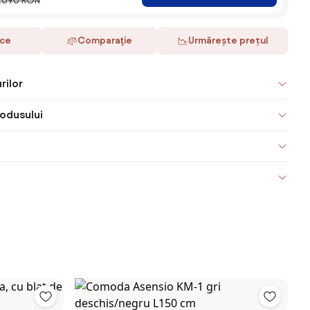
.090 RON
ace
Comparaţie
Urmărește prețul
rilor
odusului