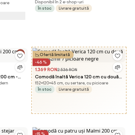
Disponibil în 2 e-shop-uri
ioare
/ picioare
În stoc
Livrare gratuită
Ofertă limitată
-46 %
1.369 RON
2.536 RON
200 cm -
Comodă înaltă Verica 120 cm cu două
odern
152×120×45 cm, cu sertare, cu picioare
uși - kaszmir / picioare negre
În stoc
Livrare gratuită
-15 %