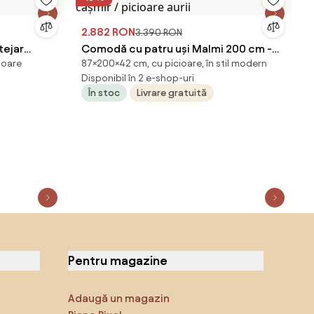
2.882 RON
3.390 RON
tejar
Comodă cu patru uși Malmi 200 cm -
ioare
87×200×42 cm, cu picioare, în stil modern
cașmir / picioare aurii
Disponibil în 2 e-shop-uri
În stoc
Livrare gratuită
Pentru magazine
Adaugă un magazin