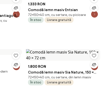
1.333 RON
Comodă lemn masiv Entsian
72×150×40 cm, cu sertare, cu picioare
tiago II,
În stoc
Livrare gratuită
v, cu
1.800 RON
modern
Comodă lemn masiv Sia Nature, 150 ×
72×150×40 cm, cu sertare, din lemn masiv
40 × 72 cm
În stoc
Livrare gratuită