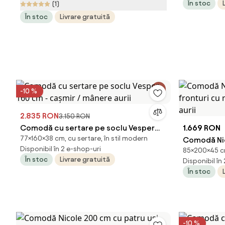
În stoc
(1)
În stoc
Livrare gratuită
-10 %
2.835 RON
3.150 RON
Comodă cu sertare pe soclu Vesper
1.669 RON
77×160×38 cm, cu sertare, în stil modern
160 cm - cașmir / mânere aurii
Comodă Nic
Disponibil în 2 e-shop-uri
85×200×45 cm
fronturi cu 
În stoc
Livrare gratuită
Disponibil în
aurii
În stoc
-10 %