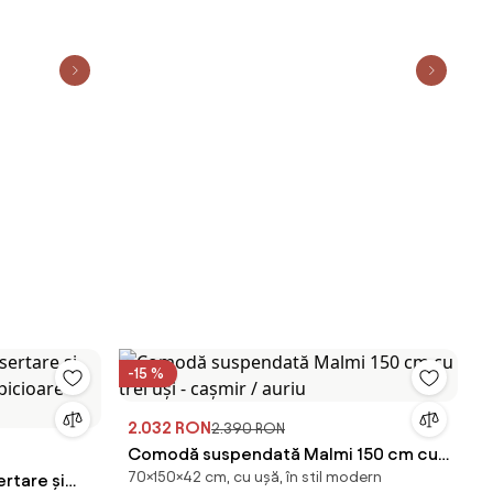
-15 %
2.032 RON
2.390 RON
Comodă suspendată Malmi 150 cm cu
70×150×42 cm, cu ușă, în stil modern
rtare și
trei uși - cașmir / auriu