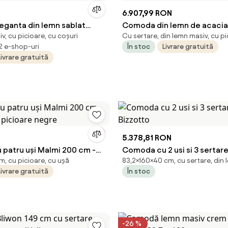
6.907,99 RON
ganta din lemn sablat
Comoda din lemn de acacia,
v, cu picioare, cu coșuri
Cu sertare, din lemn masiv, cu p
0cm
marmura "Valmont"
 2 e-shop-uri
În stoc
Livrare gratuită
Livrare gratuită
5.378,81 RON
patru uși Malmi 200 cm -
Comoda cu 2 usi si 3 sertar
, cu picioare, cu ușă
83,2×160×40 cm, cu sertare, din
/ picioare negre
Bizzotto
Livrare gratuită
În stoc
-26 %