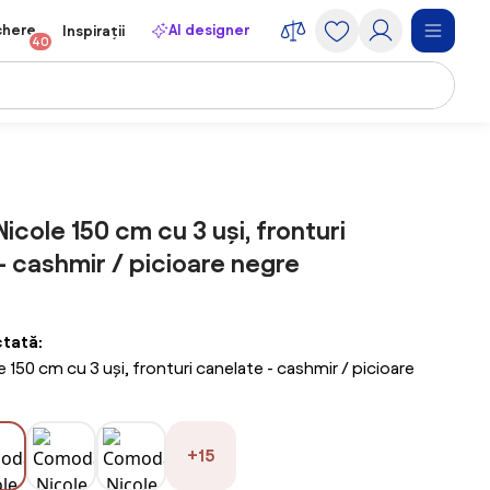
chere
AI designer
Inspirații
40
cole 150 cm cu 3 uși, fronturi
- cashmir / picioare negre
ctată:
150 cm cu 3 uși, fronturi canelate - cashmir / picioare
+15