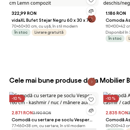
322,99 RON
1.186 RON
vidaXL Bufet Stejar Negru 60 x 30 x 70
Comoda Ase
70×60×30 cm, cu ușă, în stil modern
110×100×42 cm
cm Lemn compozit
deschis/ne
În stoc
Livrare gratuită
Disponibil în
În stoc
Cele mai bune produse de la Mobilier 
-10 %
-10 %
2.871 RON
2.835 RON
3.190 RON
3
Comodă cu sertare pe soclu Vesper
Comodă Ash
77×160×38 cm, cu sertare, în stil modern
81×200×43 cm
160 cm - kashmir / nuc / mânere aurii
casmir / c