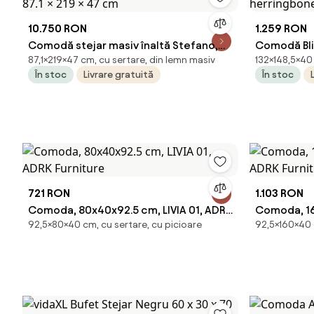
10.750 RON
1.259 RON
Comodă stejar masiv înaltă Stefano,
Comodă Bli
87,1×219×47 cm, cu sertare, din lemn masiv
132×148,5×40 
87.1 × 219 × 47 cm
herringbon
În stoc
Livrare gratuită
În stoc
721 RON
1.103 RON
Comoda, 80x40x92.5 cm, LIVIA 01, ADRK
Comoda, 16
92,5×80×40 cm, cu sertare, cu picioare
92,5×160×40 
Furniture
ADRK Furni