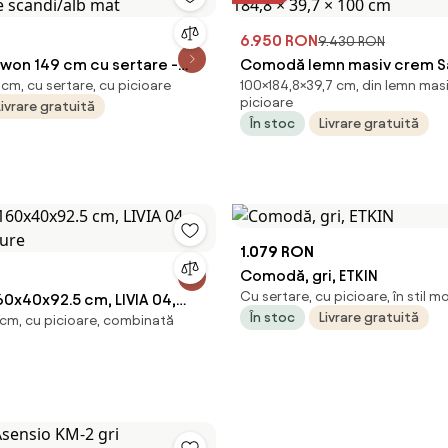
6.950 RON
9.430 RON
won 149 cm cu sertare -
Comodă lemn masiv crem San
cm, cu sertare, cu picioare
100×184,8×39,7 cm, din lemn masi
e scandi/alb mat
184,8 × 39,7 × 100 cm
picioare
Livrare gratuită
În stoc
Livrare gratuită
1.079 RON
Comodă, gri, ETKIN
Cu sertare, cu picioare, în stil 
0x40x92.5 cm, LIVIA 04,
În stoc
Livrare gratuită
cm, cu picioare, combinată
ture