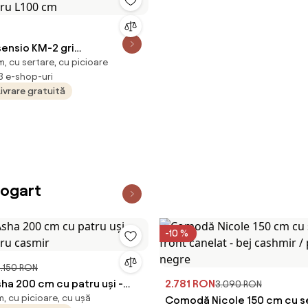
nsio KM-2 gri
, cu sertare, cu picioare
gru L100 cm
 3 e-shop-uri
Livrare gratuită
Bogart
-10 %
.150 RON
a 200 cm cu patru uși -
2.781 RON
3.090 RON
, cu picioare, cu ușă
adru casmir
Comodă Nicole 150 cm cu se