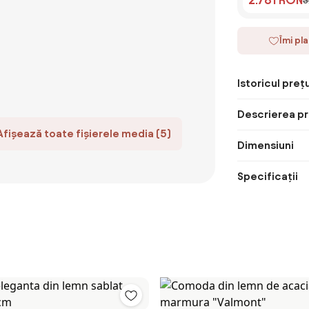
3
Îmi pl
Istoricul prețu
Descrierea pr
Afișează toate fișierele media (5)
Dimensiuni
Specificații