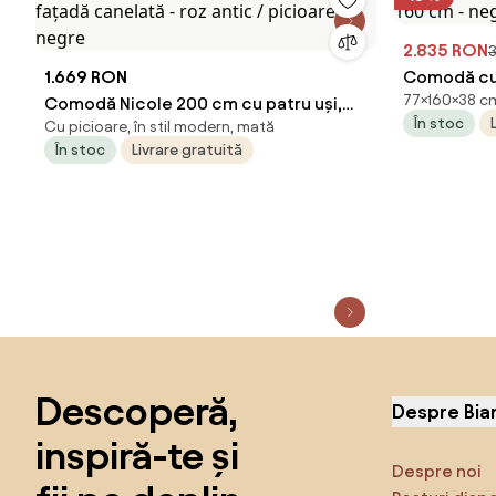
2.835 RON
3
1.669 RON
Comodă cu 
77×160×38 cm,
Comodă Nicole 200 cm cu patru uși,
160 cm - n
În stoc
Cu picioare, în stil modern, mată
fațadă canelată - roz antic / picioare
În stoc
Livrare gratuită
negre
Sari peste subsol, revino la începutul paginii
Descoperă,
Despre Bia
inspiră-te și
Despre noi