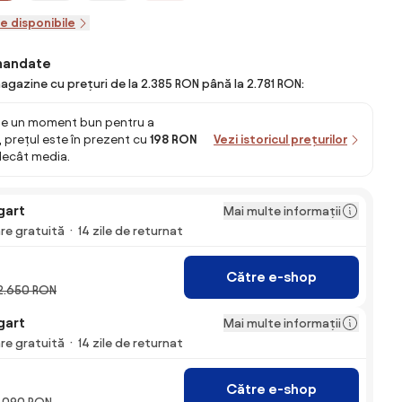
le disponibile
mandate
agazine cu prețuri de la 2.385 RON până la 2.781 RON:
e un moment bun pentru a
 prețul este în prezent cu
198 RON
Vezi istoricul prețurilor
decât media.
gart
Mai multe informații
are gratuită
14 zile de returnat
Către e-shop
2.650 RON
gart
Mai multe informații
are gratuită
14 zile de returnat
Către e-shop