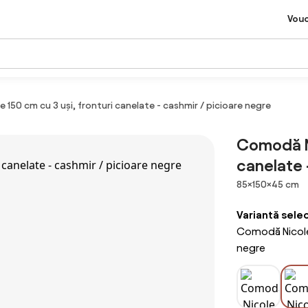
Vou
150 cm cu 3 uși, fronturi canelate - cashmir / picioare negre
Comodă Ni
canelate 
Dimensiuni
85×150×45 cm
Variantă sele
Comodă Nicole 
negre