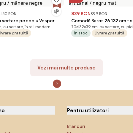
839 RON
.150 RON
899 RON
sertare pe soclu Vesper
Comodă Baros 26 132 cm - s
 cu sertare, în stil modern
70×132×39 cm, cu sertare, cu pic
egru / mânere negre
artizanal / negru mat
Livrare gratuită
În stoc
Livrare gratuită
Vezi mai multe produse
no
Pentru utilizatori
Branduri