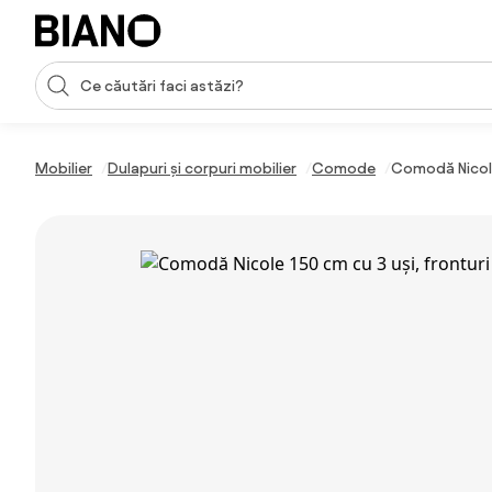
Sari peste navigare, accesează conținutul
Introducerea căutării
Sari peste conținut, mergi la subsol
Mobilier
Dulapuri și corpuri mobilier
Comode
Comodă Nicole 