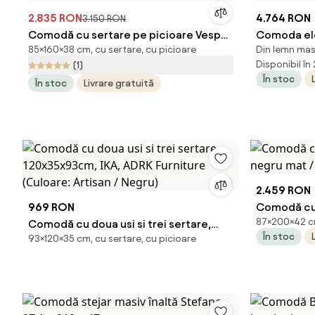
2.835 RON
4.764 RON
3.150 RON
Comodă cu sertare pe picioare Vesper
Comoda ele
85×160×38 cm, cu sertare, cu picioare
Din lemn masi
160 cm - negru / picioare negre
ADLON 17
Disponibil în
(1)
În stoc
În stoc
Livrare gratuită
2.459 RON
969 RON
Comodă cu 
87×200×42 cm
Comodă cu doua usi si trei sertare,
negru mat 
În stoc
93×120×35 cm, cu sertare, cu picioare
120x35x93cm, IKA, ADRK Furniture
(Culoare: Artisan / Negru)