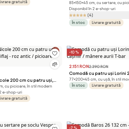
Livrare gratuită
85×150×45 cm, cu sertare, cu pic
front canelat - bej cashmir 
Disponibil în 2 e-shop-uri
negre
(4)
În stoc
Livrare gratuită
-10 %
2.151 RON
2.390 RON
Comodă cu patru uși Lorini 
77×200×45 cm, cu ușă, în stil m
ole 200 cm cu patru uși,
cașmir / mânere aurii T-bar
În stoc
Livrare gratuită
, cu picioare, în stil modern
riflaj - roz antic / picioare
 2 e-shop-uri
Livrare gratuită
-7 %