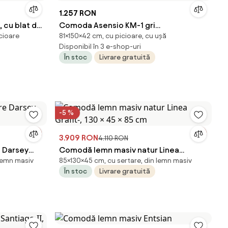
1.257 RON
 cu blat de
Comoda Asensio KM-1 gri
icioare
81×150×42 cm, cu picioare, cu ușă
deschis/negru L150 cm
Disponibil în 3 e-shop-uri
În stoc
Livrare gratuită
-5 %
3.909 RON
4.110 RON
e Darsey
Comodă lemn masiv natur Linea
 lemn masiv
85×130×45 cm, cu sertare, din lemn masiv
Grafit-, 130 × 45 × 85 cm
În stoc
Livrare gratuită