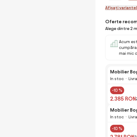
Afișați variante
Oferte reco
Alege dintre 2 m
Acum est
cumpăra,
mai mic 
Mobilier Bo
În stoc
Livr
-10 %
2.385 RON
Mobilier Bo
În stoc
Livr
-10 %
2.781 RON